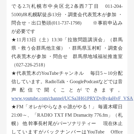
でる2.7(札幌市中央区北2条西7丁目 011-204-
5100)JR札幌駅徒歩13分 ・調査会代表荒木が参加 ・
問合せ・出口塾頭(011-737-1798) ※事前申込み
が必要です
★11月13日（土）13:30「拉致問題講演会」（群馬
県・救う会群馬他主催） ・群馬県玉村町 ・調査会
代表荒木が参加 ・問合せ 群馬県地域福祉推進室
（027-226-2518）
★代表荒木のYouTubeチャンネル 毎日5～10分配
信しています。RadioTalk・GooglePodcastなどでは音
声配信で聞くことができます。
www.youtube.com/channel/UCSa3H61PRYDyRy4aHvF_VSA
★FM「オレがやらなきゃ誰がやる！」 毎週木曜日
21:00～、「RADIO TXT FM Dramacity 776.fm」（札
幌） 他 幹事長村尾がパーソナリティー 現在休止
していますがバックナンバーはYouTube Office