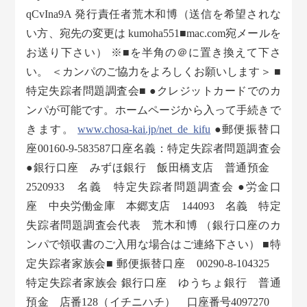
qCvIna9A 発行責任者荒木和博（送信を希望されな
い方、宛先の変更は kumoha551■mac.com宛メールを
お送り下さい） ※■を半角の＠に置き換えて下さ
い。 ＜カンパのご協力をよろしくお願いします＞ ■
特定失踪者問題調査会■ ●クレジットカードでのカ
ンパが可能です。ホームページから入って手続きで
きます。
www.chosa-kai.jp/net_de_kifu
●郵便振替口
座00160-9-583587口座名義：特定失踪者問題調査会
●銀行口座 みずほ銀行 飯田橋支店 普通預金
2520933 名義 特定失踪者問題調査会 ●労金口
座 中央労働金庫 本郷支店 144093 名義 特定
失踪者問題調査会代表 荒木和博 （銀行口座のカ
ンパで領収書のご入用な場合はご連絡下さい） ■特
定失踪者家族会■ 郵便振替口座 00290-8-104325
特定失踪者家族会 銀行口座 ゆうちょ銀行 普通
預金 店番128（イチニハチ） 口座番号4097270