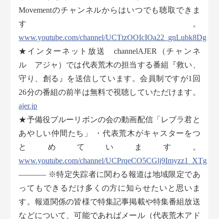
Movementのチャンネルからはいつでも聴取できま
す。
www.youtube.com/channel/UCTtzOOIcIOa22_gnLubk8Dg
★インターネット放送 channelAJER（チャンネ
ル アジャ）では代表荒木の担当する番組『救い、
守り、創る』を送信しています。会員制ですが1回
26分の番組の前半は無料で視聴していただけます。
ajer.jp
★予備役ブルーリボンの会の動画配信「レブラ君と
あやしい仲間たち」 ・代表荒木がキャスターをつ
とめています。
www.youtube.com/channel/UCPrqeCO5CGlj9Imyzz1_XTg
———– ※特定失踪者に関わる報道は地域限定であ
ってもできるだけ多くの方に知らせたいと思いま
す。報道関係の皆様で特集記事掲載や特集番組放送
などについて、可能であればメール（代表荒木アド