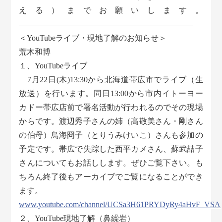
える）までお願いします。
――――――――――――――――――――――
＜YouTubeライブ・現地了解のお知らせ＞
荒木和博
１、YouTubeライブ
7月22日(木)13:30から北海道帯広市でライブ（生
放送）を行います。同日13:00から市内イトーヨー
カドー帯広店前で署名活動が行われるのでその現場
からです。渡辺秀子さんの姉（高敬美さん・剛さん
の伯母）鳥海冏子（とりうみけいこ）さんも参加の
予定です。帯広で失踪した西平カメさん、蘇武喆子
さんについてもお話しします。ぜひご覧下さい。も
ちろん終了後もアーカイブでご覧になることができ
ます。
www.youtube.com/channel/UCSa3H61PRYDyRy4aHvF_VSA
２、YouTube現地了解（鼻繰岩）