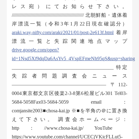
レス宛）にてお知らせ下さい。
////////////////////////////////////////////////////////// 北朝鮮船・遺体着
岸漂流一覧（令和3年1月22日現在確認分）
araki.way-nifty.com/araki/2021/01/post-2e613f.html
着岸
漂流一覧と失踪関連地点マップ
drive.google.com/open?
id=1Nsd5Xf9dqDa6AsYv5_4VspEFmeNh95qS&usp=sharing
_________________________________________ 特定
失踪者問題調査会ニュース
——————————————————— 〒112-
0004東京都文京区後楽2-3-8第6松屋ビル301 Tel03-
5684-5058Fax03-5684-5059 email：
comjansite2003■chosa-kai.jp ※■を半角の＠に置き換
えて下さい。 調査会ホームぺージ：
http：//www.chosa-kai.jp/ YouTube
https://www.youtube.com/channel/UCECjVKicFLLut5-