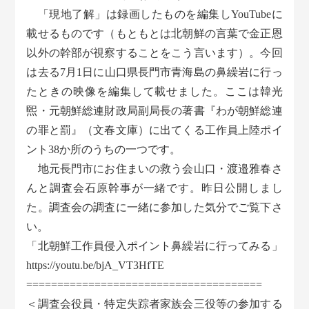
「現地了解」は録画したものを編集しYouTubeに
載せるものです（もともとは北朝鮮の言葉で金正恩
以外の幹部が視察することをこう言います）。今回
は去る7月1日に山口県長門市青海島の鼻繰岩に行っ
たときの映像を編集して載せました。ここは韓光
煕・元朝鮮総連財政局副局長の著書『わが朝鮮総連
の罪と罰』（文春文庫）に出てくる工作員上陸ポイ
ント38か所のうちの一つです。
地元長門市にお住まいの救う会山口・渡邉雅春さ
んと調査会石原幹事が一緒です。昨日公開しまし
た。調査会の調査に一緒に参加した気分でご覧下さ
い。
「北朝鮮工作員侵入ポイント鼻繰岩に行ってみる」
https://youtu.be/bjA_VT3HfTE
======================================
＜調査会役員・特定失踪者家族会三役等の参加する