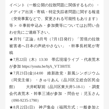
イベント（一般公開の拉致問題に関係するもの）・
メディア出演・寄稿・特定失踪者問題に関する報道
（突発事案などで、変更される可能性もあります）
等＞ ※事前申込み・参加費等についてはお問い合
わせ先にご連絡下さい。
★月刊「正論」8月号（7月1日発行）「苦境の拉致
被害者へ日本の声絶やさない」 ・幹事長村尾が寄
稿
★7月22日（木）13:30 帯広現場ライブ ・代表荒木
が参加 https://youtu.be/bjA_VT3HfTE
★7月23日(金)14:00 維新政党・新風シンポジウム
（同党主催） ・きゅりあん（品川区立総合区民会
館） 大井町駅前（品川区東大井5-18-1） ・調査
会代表荒木・幹事三浦が参加 ・問合せ：児玉さん
（090-9235-1790）
★8月22日(日) 神戸集会（福岡方式：一般参加と