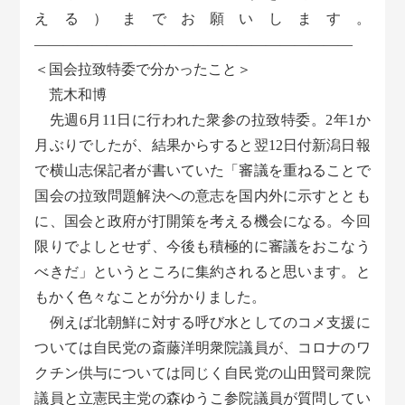
える）までお願いします。
――――――――――――――――――――――
＜国会拉致特委で分かったこと＞
荒木和博
先週6月11日に行われた衆参の拉致特委。2年1か
月ぶりでしたが、結果からすると翌12日付新潟日報
で横山志保記者が書いていた「審議を重ねることで
国会の拉致問題解決への意志を国内外に示すととも
に、国会と政府が打開策を考える機会になる。今回
限りでよしとせず、今後も積極的に審議をおこなう
べきだ」というところに集約されると思います。と
もかく色々なことが分かりました。
例えば北朝鮮に対する呼び水としてのコメ支援に
ついては自民党の斎藤洋明衆院議員が、コロナのワ
クチン供与については同じく自民党の山田賢司衆院
議員と立憲民主党の森ゆうこ参院議員が質問してい