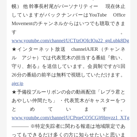
幌） 他 幹事長村尾がパーソナリティー 現在休止
していますがバックナンバーはYouTube Office
Movementのチャンネルからはいつでも聴取できま
す。
www.youtube.com/channel/UCTtzOOIcIOa22_gnLubk8Dg
★インターネット放送 channelAJER（チャンネ
ル アジャ）では代表荒木の担当する番組『救い、
守り、創る』を送信しています。会員制ですが1回
26分の番組の前半は無料で視聴していただけます。
ajer.jp
★予備役ブルーリボンの会の動画配信「レブラ君と
あやしい仲間たち」 ・代表荒木がキャスターをつ
とめています。
www.youtube.com/channel/UCPrqeCO5CGlj9Imyzz1_XTg
———– ※特定失踪者に関わる報道は地域限定であ
ってもできるだけ多くの方に知らせたいと思いま