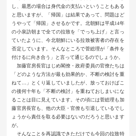
し、最悪の場合は身代金の支払いということもある
と思いますが、「帰国」は結果であって、問題はど
うやって「帰国」させるかです。北朝鮮は平成14年
の小泉訪朝まで全ての拉致を「でっち上げ」と言っ
ていたように、今北朝鮮にいる拉致被害者の存在を
否定しています。そんなところで菅総理が「条件を
付けるに向き合う」と言って通じるのでしょうか。
加藤官房長官はじめ閣僚・政府委員の官僚たちは
「どのような方法が最も効果的か、不断の検討を重
ねて…」とくり返していましたが、放っておけばこ
の後何十年も「不断の検討」を重ねておしまいにな
ることは目に見えています。その頃には菅総理も加
藤官房長官も、他の大臣・官僚も引退しているでし
ょうから責任を取る必要はないのだろうと思います
が。
そんなことを再認識できただけでも今回の拉致特