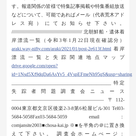
す。報道関係の皆様で特集記事掲載や特集番組放送
などについて、可能であればメール（代表荒木アド
レス宛）にてお知らせ下さい。
////////////////////////////////////////////////////////// 北朝鮮船・遺体着
岸漂流一覧（令和3年1月22日現在確認分）
araki.way-nifty.com/araki/2021/01/post-2e613f.html
着岸
漂流一覧と失踪関連地点マップ
drive.google.com/open?
id=1Nsd5Xf9dqDa6AsYv5_4VspEFmeNh95qS&usp=sharing
_________________________________________ 特定
失踪者問題調査会ニュース
——————————————————— 〒112-
0004東京都文京区後楽2-3-8第6松屋ビル301 Tel03-
5684-5058Fax03-5684-5059 email：
comjansite2003■chosa-kai.jp ※■を半角の＠に置き換
えて下さい。 調査会ホームぺージ：