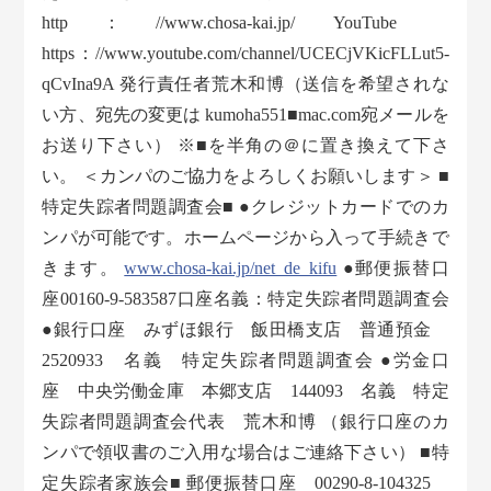
http：//www.chosa-kai.jp/ YouTube
https：//www.youtube.com/channel/UCECjVKicFLLut5-
qCvIna9A 発行責任者荒木和博（送信を希望されな
い方、宛先の変更は kumoha551■mac.com宛メールを
お送り下さい） ※■を半角の＠に置き換えて下さ
い。 ＜カンパのご協力をよろしくお願いします＞ ■
特定失踪者問題調査会■ ●クレジットカードでのカ
ンパが可能です。ホームページから入って手続きで
きます。
www.chosa-kai.jp/net_de_kifu
●郵便振替口
座00160-9-583587口座名義：特定失踪者問題調査会
●銀行口座 みずほ銀行 飯田橋支店 普通預金
2520933 名義 特定失踪者問題調査会 ●労金口
座 中央労働金庫 本郷支店 144093 名義 特定
失踪者問題調査会代表 荒木和博 （銀行口座のカ
ンパで領収書のご入用な場合はご連絡下さい） ■特
定失踪者家族会■ 郵便振替口座 00290-8-104325