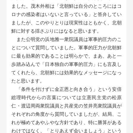
ました。茂木外相は「北朝鮮は自分のところにはコ
ロナの感染者はいないと言っている」と答弁してい
ましたが、このやりとりは現実性はともかく、北朝
鮮に対する揺さぶりにはなると思います。
また公明党の浜地雅一衆院議員は軍事的圧力のこ
とについて質問していました。軍事的圧力が北朝鮮
に最も効果的であることは明らかで、まあ、あと一
歩踏み込んで「日本独自の軍事的圧力」にも言及し
てくれたら、北朝鮮には効果的なメッセージになっ
たと思います。
「条件を付けずに金正恩と向き合う」という安倍
総理時代からの言葉については立憲民主党の松原
仁・渡辺周両衆院議員と共産党の笠井亮衆院議員が
それぞれの角度から質問していましたが、結局、こ
れが極めてあやふやな方針であり、特に勝算がある
わけではなく、「とりあえず会いましょう」という