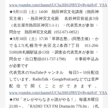
www.youtube.com/channel/UCSa3H61PRYDyRy4aHvF_VSA
★9月11日（土）14:00 熱田神宮文化講座（熱田神
宮主催） ・熱田神宮文化殿 名鉄神宮前徒歩3分
（名古屋市熱田区神宮1-1-1） ・代表荒木が参加 ・
問合せ 熱田神宮文化殿（052-671-0852）
★9月18日（土）17:30「草莽志塾」(同塾主催) ・か
でる2.7(札幌市中央区北2条西7丁目 011-204-
5100)JR札幌駅徒歩13分 ・調査会代表荒木が参加 ・
問合せ・出口塾頭(011-737-1798) ※事前申込み
が必要です
代表荒木のYouTubeチャンネル 毎日5～10分配信
しています。RadioTalk・GooglePodcastなどでは音声
配信で聞くことができます。
www.youtube.com/channel/UCSa3H61PRYDyRy4aHvF_VSA
★FM「オレがやらなきゃ誰がやる！」 毎週木曜日
21:00～、「RADIO TXT FM Dramacity 776.fm」（札