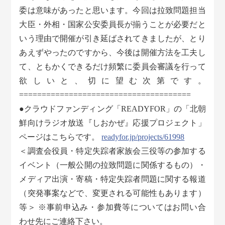
委は意味があったと思います。今回は拉致問題担当
大臣・外相・国家公安委員長が揃うことが必要だと
いう理由で開催が引き延ばされてきましたが、とり
あえずやったのですから、今後は開催方法を工夫し
て、ともかくできるだけ頻繁に委員会審議を行って
欲しいと、切に望む次第です。
======================================
●クラウドファンディング「READYFOR」の「北朝
鮮向けラジオ放送『しおかぜ』応援プロジェクト」
ページはこちらです。
readyfor.jp/projects/61998
＜調査会役員・特定失踪者家族会三役等の参加する
イベント（一般公開の拉致問題に関係するもの）・
メディア出演・寄稿・特定失踪者問題に関する報道
（突発事案などで、変更される可能性もあります）
等＞ ※事前申込み・参加費等についてはお問い合
わせ先にご連絡下さい。