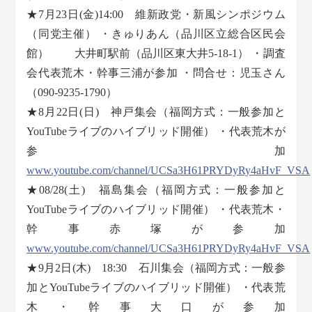
★7月23日(金)14:00 維新政党・新風シンポジウム
（同党主催） ・きゅりあん（品川区立総合区民会
館） 大井町駅前（品川区東大井5-18-1） ・調査
会代表荒木・幹事三浦が参加 ・問合せ：児玉さん
（090-9235-1790）
★8月22日(日) 神戸集会（福岡方式：一般参加と
YouTubeライブのハイブリッド開催） ・代表荒木が
参加
www.youtube.com/channel/UCSa3H61PRYDyRy4aHvF_VSA
★08/28(土) 福島集会（福岡方式：一般参加と
YouTubeライブのハイブリッド開催） ・代表荒木・
幹事赤塚が参加
www.youtube.com/channel/UCSa3H61PRYDyRy4aHvF_VSA
★9月2日(木) 18:30 石川集会（福岡方式：一般参
加とYouTubeライブのハイブリッド開催） ・代表荒
木・幹事大口が参加