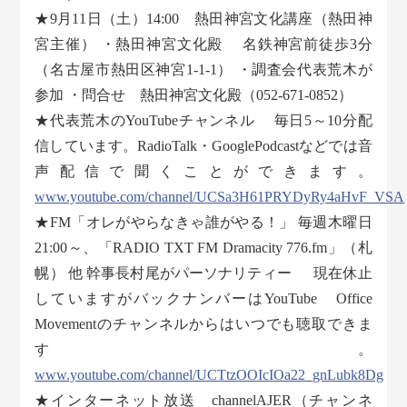
★9月11日（土）14:00 熱田神宮文化講座（熱田神
宮主催） ・熱田神宮文化殿 名鉄神宮前徒歩3分
（名古屋市熱田区神宮1-1-1） ・調査会代表荒木が
参加 ・問合せ 熱田神宮文化殿（052-671-0852）
★代表荒木のYouTubeチャンネル 毎日5～10分配
信しています。RadioTalk・GooglePodcastなどでは音
声配信で聞くことができます。
www.youtube.com/channel/UCSa3H61PRYDyRy4aHvF_VSA
★FM「オレがやらなきゃ誰がやる！」 毎週木曜日
21:00～、「RADIO TXT FM Dramacity 776.fm」（札
幌） 他 幹事長村尾がパーソナリティー 現在休止
していますがバックナンバーはYouTube Office
Movementのチャンネルからはいつでも聴取できま
す。
www.youtube.com/channel/UCTtzOOIcIOa22_gnLubk8Dg
★インターネット放送 channelAJER（チャンネ