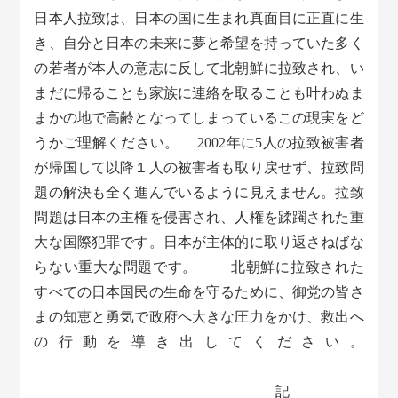
日本人拉致は、日本の国に生まれ真面目に正直に生
き、自分と日本の未来に夢と希望を持っていた多く
の若者が本人の意志に反して北朝鮮に拉致され、い
まだに帰ることも家族に連絡を取ることも叶わぬま
まかの地で高齢となってしまっているこの現実をど
うかご理解ください。 2002年に5人の拉致被害者
が帰国して以降１人の被害者も取り戻せず、拉致問
題の解決も全く進んでいるように見えません。拉致
問題は日本の主権を侵害され、人権を蹂躙された重
大な国際犯罪です。日本が主体的に取り返さねばな
らない重大な問題です。 北朝鮮に拉致された
すべての日本国民の生命を守るために、御党の皆さ
まの知恵と勇気で政府へ大きな圧力をかけ、救出へ
の行動を導き出してください。
記