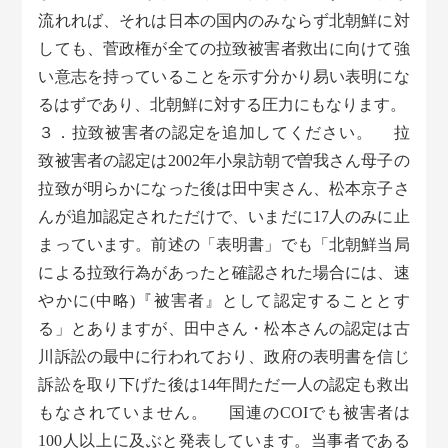
流れれば、それは日本の国内のみならず北朝鮮に対
しても、菅政権が全ての拉致被害者救出に向けて強
い意志を持っていることを示す分かり易い表明にな
るはずであり、北朝鮮に対する圧力にもなります。
３．拉致被害者の認定を追加してください。 拉
致被害者の認定は2002年小泉訪朝で曽我さん母子の
拉致が明らかになった後は田中実さん、松本京子さ
んが追加認定されただけで、いまだに17人のみに止
まっています。前述の「表明書」でも「北朝鮮当局
による拉致行為があったと確認された場合には、速
やかに(中略)『被害者』として認定することとす
る」とありますが、田中さん・松本さんの認定は古
川訴訟の最中に行われており、政府の表明書を信じ
訴訟を取り下げた後は14年間ただ一人の認定も救出
もなされていません。 国連のCOIでも被害者は
100人以上に及ぶと発表しています。当事者である