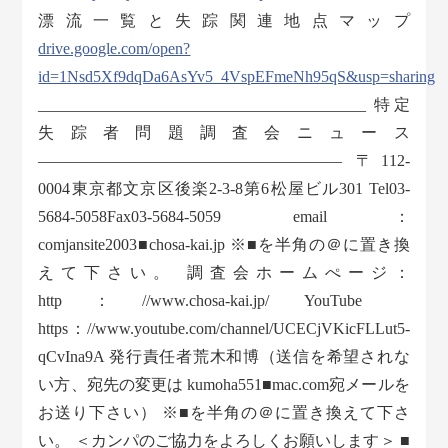
漂流一覧と失踪関連地点マップ
drive.google.com/open?
id=1Nsd5Xf9dqDa6AsYv5_4VspEFmeNh95qS&usp=sharing
_________________________________________ 特定
失踪者問題調査会ニュース
——————————————————— 〒112-
0004東京都文京区後楽2-3-8第6松屋ビル301 Tel03-
5684-5058Fax03-5684-5059 email：
comjansite2003■chosa-kai.jp ※■を半角の＠に置き換
えて下さい。 調査会ホームぺージ：
http：//www.chosa-kai.jp/ YouTube
https：//www.youtube.com/channel/UCECjVKicFLLut5-
qCvIna9A 発行責任者荒木和博（送信を希望されな
い方、宛先の変更は kumoha551■mac.com宛メールを
お送り下さい） ※■を半角の＠に置き換えて下さ
い。 ＜カンパのご協力をよろしくお願いします＞ ■