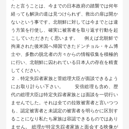
たと言うことは、今までの日本政府の踏襲では何年
経っても解決の道は見つけられず、救出の扉は開か
ないという事です。北朝鮮に対しては今までとは違
う方策を行使し、確実に被害者を取り返す行動を起
こしていただきたく思います。 例えば北朝鮮で
拘束された後米国へ帰国できたドンチョル・キム博
士や、多数の脱北者の方々からの情報収集を積極的
に行い、北朝鮮に囚われている日本人の存在を精査
してください。
２．特定失踪者家族と菅総理大臣が面談できるよう
にお取り計らい下さい。 安倍総理も含め、歴
代の総理大臣は特定失踪者家族とは面談を一切行い
ませんでした。それは全ての拉致被害者と言いつつ
も、認定被害者と未認定の被害者を明らかに区別す
ることになり私たち家族は容認できるものではあり
ません。 総理が特定失踪者家族と面会する映像が