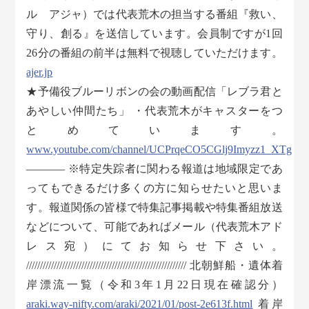
ル アジャ）では代表荒木の担当する番組『救い、
守り、創る』を送信しています。会員制ですが1回
26分の番組の前半は無料で視聴していただけます。
ajer.jp
★予備役ブルーリボンの会の動画配信「レブラ君と
あやしい仲間たち」 ・代表荒木がキャスターをつ
とめています。
www.youtube.com/channel/UCPrqeCO5CGlj9Imyzz1_XTg
———– ※特定失踪者に関わる報道は地域限定であ
ってもできるだけ多くの方に知らせたいと思いま
す。報道関係の皆様で特集記事掲載や特集番組放送
などについて、可能であればメール（代表荒木アド
レス宛）にてお知らせ下さい。
////////////////////////////////////////////////////////// 北朝鮮船・遺体着
岸漂流一覧（令和3年1月22日現在確認分）
araki.way-nifty.com/araki/2021/01/post-2e613f.html
着岸