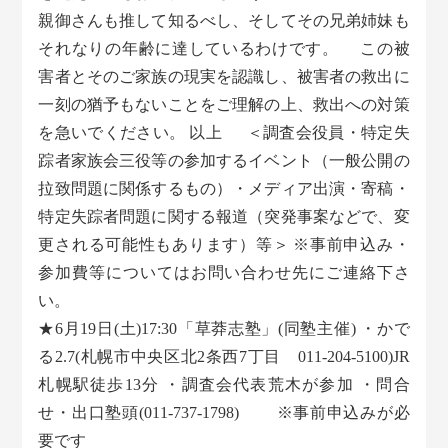
親御さんも推して知るべし、そしてその兄弟姉妹も
それなりの年齢に達しているわけです。 この被
害者とそのご家族の現実を認識し、被害者の救出に
一刻の猶予もないことをご理解の上、救出への対策
を急いでください。 以上 ＜調査会役員・特定失
踪者家族会三役等の参加するイベント（一般公開の
拉致問題に関係するもの）・メディア出演・寄稿・
特定失踪者問題に関する報道（突発事案などで、変
更される可能性もあります）等＞ ※事前申込み・
参加費等についてはお問い合わせ先にご連絡下さ
い。
★6月19日(土)17:30「草莽志塾」(同塾主催) ・かで
る2.7(札幌市中央区北2条西7丁目 011-204-5100)JR
札幌駅徒歩13分 ・調査会代表荒木が参加 ・問合
せ・出口塾頭(011-737-1798) ※事前申込みが必
要です