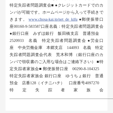
特定失踪者問題調査会■ ●クレジットカードでのカ
ンパが可能です。ホームページから入って手続きで
きます。
www.chosa-kai.jp/net_de_kifu
●郵便振替口
座00160-9-583587口座名義：特定失踪者問題調査会
●銀行口座 みずほ銀行 飯田橋支店 普通預金
2520933 名義 特定失踪者問題調査会 ●労金口
座 中央労働金庫 本郷支店 144093 名義 特定
失踪者問題調査会代表 荒木和博 （銀行口座のカ
ンパで領収書のご入用な場合はご連絡下さい） ■特
定失踪者家族会■ 郵便振替口座 00290-8-104325
特定失踪者家族会 銀行口座 ゆうちょ銀行 普通
預金 店番128（イチニハチ） 口座番号4097270
特定失踪者家族会
___________________________________________________