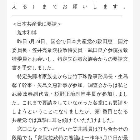
える）までお願いします。
――――――――――――――――――――――
＜日本共産党に要請＞
荒木和博
昨日5月24日、国会で日本共産党の穀田恵二国対
委員長・笠井亮衆院拉致特委員・武田良介参院拉致
特委員とお会いし、特定失踪者家族会からの要請文
書を手交しました。
特定失踪者家族会からは竹下珠路事務局長・生島
馨子幹事・矢島文恵幹事が参加、調査会からは私と
武藤政春副代表・杉野正治副幹事長が参加しまし
た。これまで要請をしていなかった各党にも要請を
しようということになりましたが、第1番目となる
共産党では真摯に耳を傾けていただけました。
窓口になっていだだいた笠井議員は打ち合わせの
段階でも「衆院拉致特の審議は一昨年5月17日が最