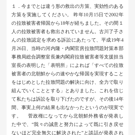
１．今までとは違う形の救出の方策、実効性のある
方策を実施してください。 昨年10月15日で2002年
の拉致被害者帰国から18年が経ちました。その間１
人の拉致被害者も救出されていません。古川了子さ
んの拉致認定を求める訴訟にあたって、平成19年4
月26日、当時の河内隆・内閣官房拉致問題対策本部
事務局総合調整室長兼内閣府拉致被害者等支援担当
室長の表明した「表明所」によれば「すべての拉致
被害者の北朝鮮からの速やかな帰国を実現すること
をはじめとした拉致問題の解決に向け、全力で取り
組んでいくこととする」とありました。これを信じ
て私たちは訴訟を取り下げたのですが、その後14年
間、事実上何の結果も出なかったというのが現実で
す。 菅政権になってから北朝鮮外務省が発表し
た中で、“我々の誠意と努力によって既に引き戻せ
ないほど完全無欠に解決された”と談話が発表され