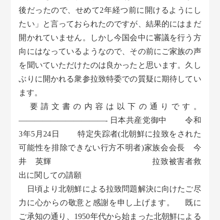
後だったので、せめて2年経つ前に開けるようにし
たい」と言っておられたのですが、結果的にはまだ
開かれていません。しかし今国会中に審議を行う方
向にはなっているようなので、その前にご家族の声
を聞いていただけたのは良かったと思います。久し
ぶりに開かれる衆参拉致特委での質疑に期待してい
ます。
要請文書の内容は以下の通りです。
———————————- 日本共産党御中 令和
3年5月24日 特定失踪者(北朝鮮に拉致をされた
可能性を排除できない行方不明者)家族会会長 今
井 英輝 拉致被害者救
出に関しての請願
日頃より北朝鮮による拉致問題解決に向けたご尽
力に心からの敬意と感謝を申し上げます。 既に
ご承知の通り、1950年代から始まった北朝鮮による