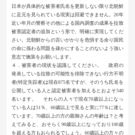
日本が具体的な被害者氏名を更新しない限り北朝鮮
に足元を見られている現実は回避できません。20年
近い年月の警察その他による国内調査の成果を拉致
被害認定者の追加という形で、明確に実現してくだ
さい。北朝鮮からの言いがかりを危惧する余り国民
の命に係わる問題を疎かにすることのないよう強い
意志で施策をお願いします。
４．被害者の現状を認識してください。 政府の
発表している拉致の可能性を排除できない行方不明
者(特定失踪者)は現在875名ですが、そのうち氏名を
公開している人と認定被害者を加えるとおよそ540
名います。 それらの人々で現在70歳以上になっ
ている人は51％、60歳以上で見ると実に77％に達し
ています。70歳以上の方の親御さんの年齢は？と考
えてみると、おそらく90歳以上になっており100歳
を超える方もおられるでしょう。60歳以上の方々の