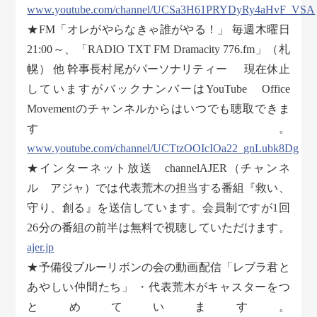
www.youtube.com/channel/UCSa3H61PRYDyRy4aHvF_VSA
★FM「オレがやらなきゃ誰がやる！」 毎週木曜日
21:00～、「RADIO TXT FM Dramacity 776.fm」（札
幌） 他 幹事長村尾がパーソナリティー 現在休止
していますがバックナンバーはYouTube Office
Movementのチャンネルからはいつでも聴取できま
す。
www.youtube.com/channel/UCTtzOOIcIOa22_gnLubk8Dg
★インターネット放送 channelAJER（チャンネ
ル アジャ）では代表荒木の担当する番組『救い、
守り、創る』を送信しています。会員制ですが1回
26分の番組の前半は無料で視聴していただけます。
ajer.jp
★予備役ブルーリボンの会の動画配信「レブラ君と
あやしい仲間たち」 ・代表荒木がキャスターをつ
とめています。