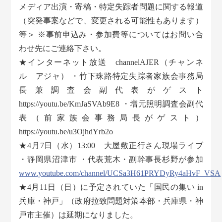
メディア出演・寄稿・特定失踪者問題に関する報道
（突発事案などで、変更される可能性もあります）
等＞ ※事前申込み・参加費等についてはお問い合
わせ先にご連絡下さい。
★インターネット放送 channelAJER（チャンネ
ル アジャ） ・竹下珠路特定失踪者家族会事務局
長兼調査会副代表がゲスト
https://youtu.be/KmJaSVAb9E8 ・増元照明調査会副代
表（前家族会事務局長がゲスト）
https://youtu.be/u3OjhdYrb2o
★4月7日（水）13:00 大屋敷正行さん現場ライブ
・静岡県沼津市 ・代表荒木・副幹事長杉野が参加
www.youtube.com/channel/UCSa3H61PRYDyRy4aHvF_VSA
★4月11日（日）に予定されていた「国民の集い in
兵庫・神戸」（政府拉致問題対策本部・兵庫県・神
戸市主催）は延期になりました。