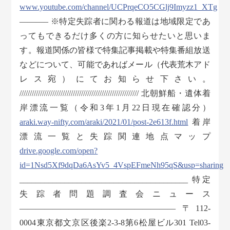
www.youtube.com/channel/UCPrqeCO5CGlj9Imyzz1_XTg
———– ※特定失踪者に関わる報道は地域限定であ
ってもできるだけ多くの方に知らせたいと思いま
す。報道関係の皆様で特集記事掲載や特集番組放送
などについて、可能であればメール（代表荒木アド
レス宛）にてお知らせ下さい。
////////////////////////////////////////////////////////// 北朝鮮船・遺体着
岸漂流一覧（令和3年1月22日現在確認分）
araki.way-nifty.com/araki/2021/01/post-2e613f.html
着岸
漂流一覧と失踪関連地点マップ
drive.google.com/open?
id=1Nsd5Xf9dqDa6AsYv5_4VspEFmeNh95qS&usp=sharing
_________________________________________ 特定
失踪者問題調査会ニュース
——————————————————— 〒112-
0004東京都文京区後楽2-3-8第6松屋ビル301 Tel03-