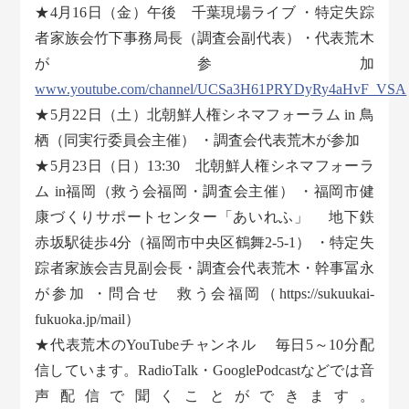
★4月16日（金）午後 千葉現場ライブ ・特定失踪
者家族会竹下事務局長（調査会副代表）・代表荒木
が参加
www.youtube.com/channel/UCSa3H61PRYDyRy4aHvF_VSA
★5月22日（土）北朝鮮人権シネマフォーラム in 鳥
栖（同実行委員会主催） ・調査会代表荒木が参加
★5月23日（日）13:30 北朝鮮人権シネマフォーラ
ム in福岡（救う会福岡・調査会主催） ・福岡市健
康づくりサポートセンター「あいれふ」 地下鉄
赤坂駅徒歩4分（福岡市中央区鶴舞2-5-1） ・特定失
踪者家族会吉見副会長・調査会代表荒木・幹事冨永
が参加 ・問合せ 救う会福岡（https://sukuukai-
fukuoka.jp/mail）
★代表荒木のYouTubeチャンネル 毎日5～10分配
信しています。RadioTalk・GooglePodcastなどでは音
声配信で聞くことができます。