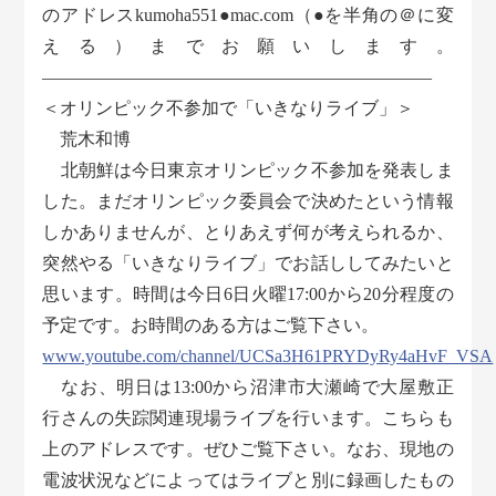
のアドレスkumoha551●mac.com（●を半角の＠に変
える）までお願いします。
――――――――――――――――――――――
＜オリンピック不参加で「いきなりライブ」＞
荒木和博
北朝鮮は今日東京オリンピック不参加を発表しま
した。まだオリンピック委員会で決めたという情報
しかありませんが、とりあえず何が考えられるか、
突然やる「いきなりライブ」でお話ししてみたいと
思います。時間は今日6日火曜17:00から20分程度の
予定です。お時間のある方はご覧下さい。
www.youtube.com/channel/UCSa3H61PRYDyRy4aHvF_VSA
なお、明日は13:00から沼津市大瀬崎で大屋敷正
行さんの失踪関連現場ライブを行います。こちらも
上のアドレスです。ぜひご覧下さい。なお、現地の
電波状況などによってはライブと別に録画したもの