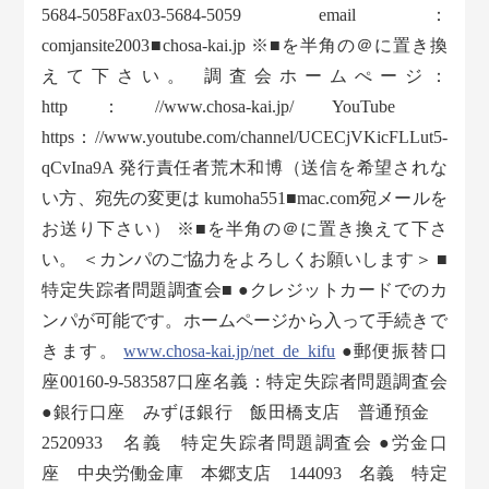
5684-5058Fax03-5684-5059 email：
comjansite2003■chosa-kai.jp ※■を半角の＠に置き換
えて下さい。 調査会ホームぺージ：
http：//www.chosa-kai.jp/ YouTube
https：//www.youtube.com/channel/UCECjVKicFLLut5-
qCvIna9A 発行責任者荒木和博（送信を希望されな
い方、宛先の変更は kumoha551■mac.com宛メールを
お送り下さい） ※■を半角の＠に置き換えて下さ
い。 ＜カンパのご協力をよろしくお願いします＞ ■
特定失踪者問題調査会■ ●クレジットカードでのカ
ンパが可能です。ホームページから入って手続きで
きます。
www.chosa-kai.jp/net_de_kifu
●郵便振替口
座00160-9-583587口座名義：特定失踪者問題調査会
●銀行口座 みずほ銀行 飯田橋支店 普通預金
2520933 名義 特定失踪者問題調査会 ●労金口
座 中央労働金庫 本郷支店 144093 名義 特定