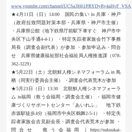
www.youtube.com/channel/UCSa3H61PRYDyRy4aHvF_VSA
★4月11日（日）14:00 国民の集い in 兵庫・神戸
（政府拉致問題対策本部・兵庫県・神戸市主催）
・兵庫県公館（地下鉄県庁前駅下車すぐ 神戸市中
央区下山手通4-4-1） ・特定失踪者家族会竹下事務
局長（調査会副代表）が参加 ・参加申込み・問合
せ 兵庫県健康福祉部社会福祉局人権推進課（078-
362-3229）
★5月22日（土）北朝鮮人権シネマフォーラム in 鳥
栖（同実行委員会主催） ・調査会代表荒木が参加
★5月23日（日）13:30 北朝鮮人権シネマフォーラ
ム in福岡（救う会福岡・調査会主催） ・福岡市健
康づくりサポートセンター「あいれふ」 地下鉄
赤坂駅徒歩4分（福岡市中央区鶴舞2-5-1） ・特定失
踪者家族会吉見副会長・調査会代表荒木が参加 ・
問合せ 救う会福岡（https://sukuukai-