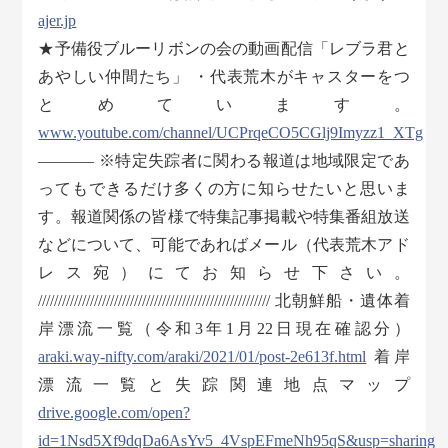
ajer.jp
★予備役ブルーリボンの会の動画配信「レブラ君と
あやしい仲間たち」 ・代表荒木がキャスターをつ
とめています。
www.youtube.com/channel/UCPrqeCO5CGlj9Imyzz1_XTg
———– ※特定失踪者に関わる報道は地域限定であ
ってもできるだけ多くの方に知らせたいと思いま
す。報道関係の皆様で特集記事掲載や特集番組放送
などについて、可能であればメール（代表荒木アド
レス宛）にてお知らせ下さい。
////////////////////////////////////////////////////////// 北朝鮮船・遺体着
岸漂流一覧（令和3年1月22日現在確認分）
araki.way-nifty.com/araki/2021/01/post-2e613f.html
着岸
漂流一覧と失踪関連地点マップ
drive.google.com/open?
id=1Nsd5Xf9dqDa6AsYv5_4VspEFmeNh95qS&usp=sharing