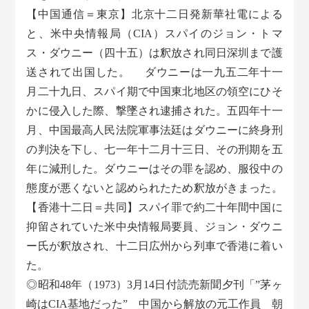
【中国通信＝東京】北京十二日発新華社電による
と、米中央情報局（CIA）スパイのジョン・トマ
ス・ダウニー（四十五）は釈放され同日深圳まで護
送されて出国した。 ダウニーは一九五二年十一
月二十九日、スパイ期で中国東北地区の領空にひそ
かに侵入した際、撃墜され逮捕された。五四年十一
月、中国最高人民法院軍事法廷はダウニーに終身刑
の判決を下し、七一年十二月十三日、その刑期を五
年に減刑した。ダウニーはその罪を認め、服役中の
態度が悪くないと認められたため釈放がきまった。
【香港十二日＝共同】スパイ罪で約二十年間中国に
抑留されていた米中央情報局要員、ジョン・ダウニ
ー氏が釈放され、十二日広州から列車で香港に着い
た。
◎昭和48年（1973）3月14日付読売新聞夕刊「”茅ヶ
崎はCIA基地だった” 中国から解放の元工作員 朝