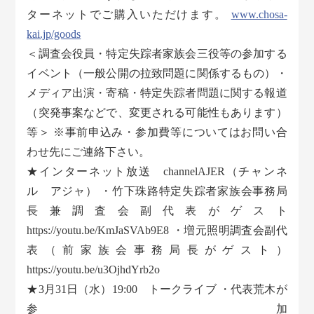
ターネットでご購入いただけます。
www.chosa-
kai.jp/goods
＜調査会役員・特定失踪者家族会三役等の参加する
イベント（一般公開の拉致問題に関係するもの）・
メディア出演・寄稿・特定失踪者問題に関する報道
（突発事案などで、変更される可能性もあります）
等＞ ※事前申込み・参加費等についてはお問い合
わせ先にご連絡下さい。
★インターネット放送 channelAJER（チャンネ
ル アジャ） ・竹下珠路特定失踪者家族会事務局
長兼調査会副代表がゲスト
https://youtu.be/KmJaSVAb9E8 ・増元照明調査会副代
表（前家族会事務局長がゲスト）
https://youtu.be/u3OjhdYrb2o
★3月31日（水）19:00 トークライブ ・代表荒木が
参加