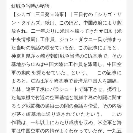
鮮戦争当時の秘話」
【シカゴ十三日発＝時事】十三日付の「シカゴ・サ
ン・タイムズ」紙は、このほど、中国政府により釈
放され、二十年ぶりに米国へ帰ってきた元CIA（米
中央情報局）工作員、ジョン・ダウニー氏が捕まっ
た当時の裏話の載せているが、この記事によると、
神奈川県茅ヶ崎が朝鮮戦争当時のCIA基地で、その
基地からCIAは中国大陸に工作員を派遣し、中国空
軍の動向を探らせていた、という。 この記事に
よると、CIAは茅ヶ崎基地で台湾系中国人を訓練、
吉林、遼寧了承にパラシュートで降下させ、携行し
た無線機で付近の空軍基地と朝鮮半島の戦闘に関す
るミグ戦闘機の操縦士の間の会話を傍受、その内容
が茅ヶ崎基地に送り返されていたという。 この
作戦は、一年以上にわたり成功を収め、米空軍と海
軍は中国空軍の内情がよくわかっていたが、一九五