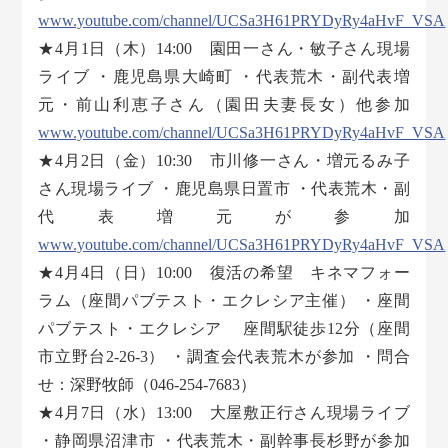
www.youtube.com/channel/UCSa3H61PRYDyRy4aHvF_VSA
★4月1日（木）14:00 園田一さん・敏子さん現場
ライブ ・鹿児島県大崎町 ・代表荒木・副代表増
元・前山利恵子さん（園田夫妻長女）他参加
www.youtube.com/channel/UCSa3H61PRYDyRy4aHvF_VSA
★4月2日（金）10:30 市川修一さん・増元るみ子
さん現場ライブ ・鹿児島県日置市 ・代表荒木・副
代表増元が参加
www.youtube.com/channel/UCSa3H61PRYDyRy4aHvF_VSA
★4月4日（日）10:00 復活の希望 キネマフォー
ラム（座間パブテスト・エクレシア主催） ・座間
パブテスト・エクレシア 座間駅徒歩12分（座間
市立野台2-26-3） ・調査会代表荒木が参加 ・問合
せ：深野牧師（046-254-7683）
★4月7日（水）13:00 大屋敷正行さん現場ライブ
・静岡県沼津市 ・代表荒木・副幹事長杉野が参加