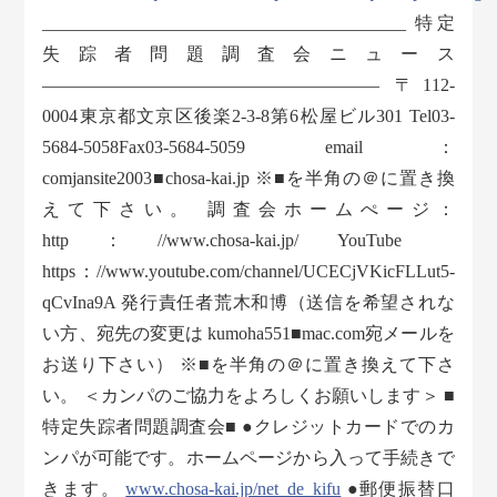
_________________________________________ 特定
失踪者問題調査会ニュース
——————————————————— 〒112-
0004東京都文京区後楽2-3-8第6松屋ビル301 Tel03-
5684-5058Fax03-5684-5059 email：
comjansite2003■chosa-kai.jp ※■を半角の＠に置き換
えて下さい。 調査会ホームぺージ：
http：//www.chosa-kai.jp/ YouTube
https：//www.youtube.com/channel/UCECjVKicFLLut5-
qCvIna9A 発行責任者荒木和博（送信を希望されな
い方、宛先の変更は kumoha551■mac.com宛メールを
お送り下さい） ※■を半角の＠に置き換えて下さ
い。 ＜カンパのご協力をよろしくお願いします＞ ■
特定失踪者問題調査会■ ●クレジットカードでのカ
ンパが可能です。ホームページから入って手続きで
きます。
www.chosa-kai.jp/net_de_kifu
●郵便振替口