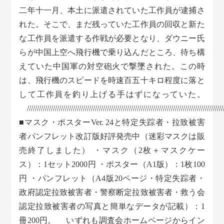
二年十一月、本土に派遣されていた工作員が逮捕さ
れた。そこで、まだ残っていた工作員の回収と新た
な工作員を派遣する作戦が必要となり、ダウニー氏
らが中国上空へ飛行機で乗り込んだところ、待ち構
えていた中国軍の対空砲火で撃墜された。この時
は、飛行機のスピードを時速百五十キロ程度に落と
して工作員を釣り上げる手はずになっていた。
///////////////////////////////////////////////////////////////////////////////////////////////////
■マスク・ポスターVer. 24と特定失踪者・拉致被害
者パンフレット改訂版好評発売中（迷彩マスクは販
売終了しました） ・マスク（2枚＋マスクケー
ス）：1セット2000円 ・ポスター（A1版）：1枚100
円 ・パンフレット（A4版20ページ・特定失踪者・
政府認定拉致被害者・警察断定拉致被害者・救う会
認定拉致被害者の写真と簡単なデータが記載）：1
冊200円。 いずれも調査会ホームページからイン