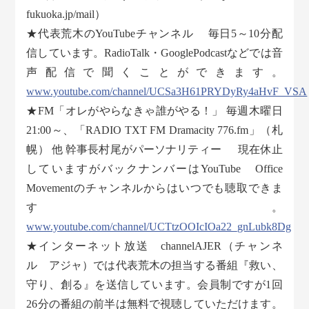
fukuoka.jp/mail）
★代表荒木のYouTubeチャンネル 毎日5～10分配
信しています。RadioTalk・GooglePodcastなどでは音
声配信で聞くことができます。
www.youtube.com/channel/UCSa3H61PRYDyRy4aHvF_VSA
★FM「オレがやらなきゃ誰がやる！」 毎週木曜日
21:00～、「RADIO TXT FM Dramacity 776.fm」（札
幌） 他 幹事長村尾がパーソナリティー 現在休止
していますがバックナンバーはYouTube Office
Movementのチャンネルからはいつでも聴取できま
す。
www.youtube.com/channel/UCTtzOOIcIOa22_gnLubk8Dg
★インターネット放送 channelAJER（チャンネ
ル アジャ）では代表荒木の担当する番組『救い、
守り、創る』を送信しています。会員制ですが1回
26分の番組の前半は無料で視聴していただけます。