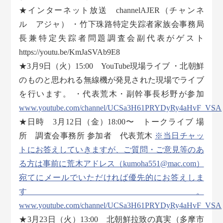
★インターネット放送 channelAJER（チャンネ
ル アジャ） ・竹下珠路特定失踪者家族会事務局
長兼特定失踪者問題調査会副代表がゲスト
https://youtu.be/KmJaSVAb9E8
★3月9日（火）15:00 YouTube現場ライブ ・北朝鮮
のものと思われる無線機が発見された現場でライブ
を行います。 ・代表荒木・副幹事長杉野が参加
www.youtube.com/channel/UCSa3H61PRYDyRy4aHvF_VSA
★日時 3月12日（金）18:00〜 トークライブ 場
所 調査会事務所 参加者 代表荒木
※当日チャッ
トにお答えしていきますが、ご質問・ご意見等のあ
る方は事前に荒木アドレス（kumoha551@mac.com）
宛てにメールでいただければ優先的にお答えしま
す。
www.youtube.com/channel/UCSa3H61PRYDyRy4aHvF_VSA
★3月23日（火）13:00 北朝鮮拉致の真実（多摩市