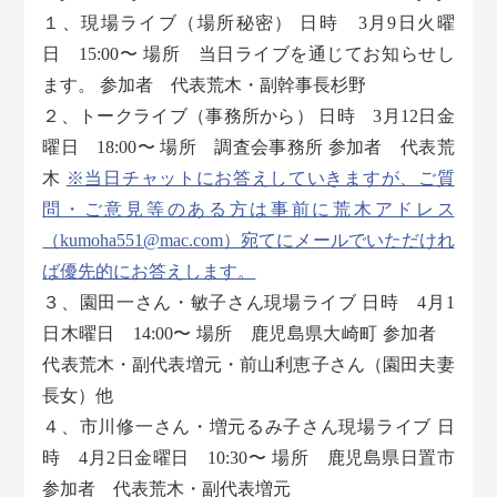
１、現場ライブ（場所秘密） 日時 3月9日火曜
日 15:00〜 場所 当日ライブを通じてお知らせし
ます。 参加者 代表荒木・副幹事長杉野
２、トークライブ（事務所から） 日時 3月12日金
曜日 18:00〜 場所 調査会事務所 参加者 代表荒
木
※当日チャットにお答えしていきますが、ご質
問・ご意見等のある方は事前に荒木アドレス
（kumoha551@mac.com）宛てにメールでいただけれ
ば優先的にお答えします。
３、園田一さん・敏子さん現場ライブ 日時 4月1
日木曜日 14:00〜 場所 鹿児島県大崎町 参加者
代表荒木・副代表増元・前山利恵子さん（園田夫妻
長女）他
４、市川修一さん・増元るみ子さん現場ライブ 日
時 4月2日金曜日 10:30〜 場所 鹿児島県日置市
参加者 代表荒木・副代表増元