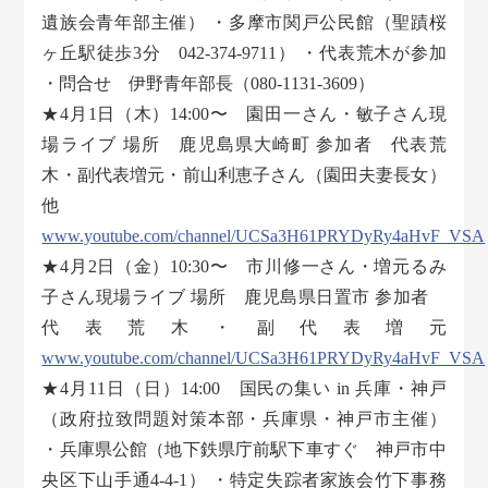
遺族会青年部主催） ・多摩市関戸公民館（聖蹟桜
ヶ丘駅徒歩3分 042-374-9711） ・代表荒木が参加
・問合せ 伊野青年部長（080-1131-3609）
★4月1日（木）14:00〜 園田一さん・敏子さん現
場ライブ 場所 鹿児島県大崎町 参加者 代表荒
木・副代表増元・前山利恵子さん（園田夫妻長女）
他
www.youtube.com/channel/UCSa3H61PRYDyRy4aHvF_VSA
★4月2日（金）10:30〜 市川修一さん・増元るみ
子さん現場ライブ 場所 鹿児島県日置市 参加者
代表荒木・副代表増元
www.youtube.com/channel/UCSa3H61PRYDyRy4aHvF_VSA
★4月11日（日）14:00 国民の集い in 兵庫・神戸
（政府拉致問題対策本部・兵庫県・神戸市主催）
・兵庫県公館（地下鉄県庁前駅下車すぐ 神戸市中
央区下山手通4-4-1） ・特定失踪者家族会竹下事務