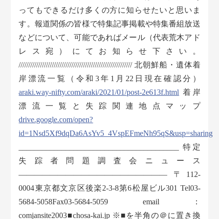
ってもできるだけ多くの方に知らせたいと思いま
す。報道関係の皆様で特集記事掲載や特集番組放送
などについて、可能であればメール（代表荒木アド
レス宛）にてお知らせ下さい。
////////////////////////////////////////////////////////// 北朝鮮船・遺体着
岸漂流一覧（令和3年1月22日現在確認分）
araki.way-nifty.com/araki/2021/01/post-2e613f.html
着岸
漂流一覧と失踪関連地点マップ
drive.google.com/open?
id=1Nsd5Xf9dqDa6AsYv5_4VspEFmeNh95qS&usp=sharing
_________________________________________ 特定
失踪者問題調査会ニュース
——————————————————— 〒112-
0004東京都文京区後楽2-3-8第6松屋ビル301 Tel03-
5684-5058Fax03-5684-5059 email：
comjansite2003■chosa-kai.jp ※■を半角の＠に置き換