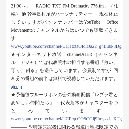
21:00～、「RADIO TXT FM Dramacity 776.fm」（札
幌） 他 幹事長村尾がパーソナリティー 現在休止
していますがバックナンバーはYouTube Office
Movementのチャンネルからはいつでも聴取できま
す。
www.youtube.com/channel/UCTtzOOIcIOa22_gnLubk8Dg
★インターネット放送 channelAJER（チャンネ
ル アジャ）では代表荒木の担当する番組『救い、
守り、創る』を送信しています。会員制ですが1回
26分の番組の前半は無料で視聴していただけます。
ajer.jp
★予備役ブルーリボンの会の動画配信「レブラ君と
あやしい仲間たち」 ・代表荒木がキャスターをつ
とめています。
www.youtube.com/channel/UCPrqeCO5CGlj9Imyzz1_XTg
———– ※特定失踪者に関わる報道は地域限定であ