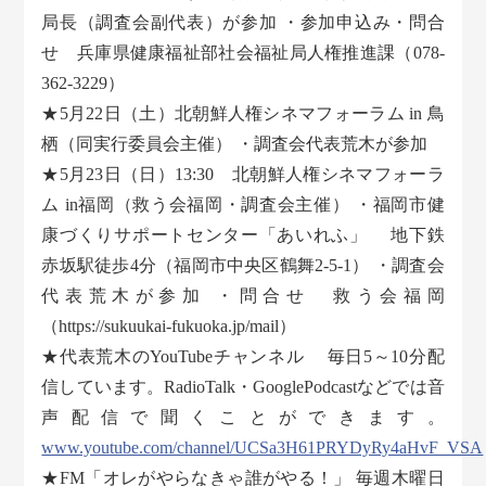
局長（調査会副代表）が参加 ・参加申込み・問合
せ 兵庫県健康福祉部社会福祉局人権推進課（078-
362-3229）
★5月22日（土）北朝鮮人権シネマフォーラム in 鳥
栖（同実行委員会主催） ・調査会代表荒木が参加
★5月23日（日）13:30 北朝鮮人権シネマフォーラ
ム in福岡（救う会福岡・調査会主催） ・福岡市健
康づくりサポートセンター「あいれふ」 地下鉄
赤坂駅徒歩4分（福岡市中央区鶴舞2-5-1） ・調査会
代表荒木が参加 ・問合せ 救う会福岡
（https://sukuukai-fukuoka.jp/mail）
★代表荒木のYouTubeチャンネル 毎日5～10分配
信しています。RadioTalk・GooglePodcastなどでは音
声配信で聞くことができます。
www.youtube.com/channel/UCSa3H61PRYDyRy4aHvF_VSA
★FM「オレがやらなきゃ誰がやる！」 毎週木曜日