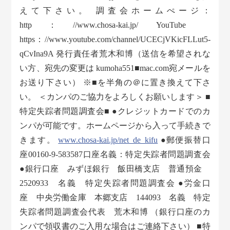
えて下さい。 調査会ホームぺージ：
http：//www.chosa-kai.jp/ YouTube
https：//www.youtube.com/channel/UCECjVKicFLLut5-
qCvIna9A 発行責任者荒木和博（送信を希望されな
い方、宛先の変更は kumoha551■mac.com宛メールを
お送り下さい） ※■を半角の＠に置き換えて下さ
い。 ＜カンパのご協力をよろしくお願いします＞ ■
特定失踪者問題調査会■ ●クレジットカードでのカ
ンパが可能です。ホームページから入って手続きで
きます。
www.chosa-kai.jp/net_de_kifu
●郵便振替口
座00160-9-583587口座名義：特定失踪者問題調査会
●銀行口座 みずほ銀行 飯田橋支店 普通預金
2520933 名義 特定失踪者問題調査会 ●労金口
座 中央労働金庫 本郷支店 144093 名義 特定
失踪者問題調査会代表 荒木和博 （銀行口座のカ
ンパで領収書のご入用な場合はご連絡下さい） ■特