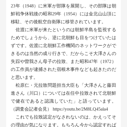
23年（1948）に米軍が部隊を展開し、その部隊は朝
鮮戦争休戦後の昭和29年（1954）には金北山山頂に
移駐、その後航空自衛隊に移管されています。
佐渡に米軍が来たというのは朝鮮半島を監視する
ためでしょうから、逆に北朝鮮も目をつけていたは
ずです。佐渡に北朝鮮工作機関のネットワークがで
きるのは当然の成り行きで、だからこそ大澤さんの
失踪や曽我さん母子の拉致、また昭和47年（1972）
の工作員が逮捕された宿根木事件なども起きたのだ
と思います。
松原仁・元拉致問題担当大臣も「大澤さんと藤田
進さん（川口）については在任中拉致されて北朝鮮
で健在であると認識していた」と語っています。
（調査会記者会見） https://youtu.be/2M8LQ45ala4
これでも拉致認定がなされないのは、かえってそ
の理由が気になります。もちろん今から認定すれば