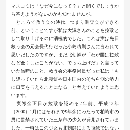
マスコミは「なぜ今になって？」と聞くでしょうか
ら答えようがないのかも知れませんが。
ところで救う会の時代、つまり調査会ができる
前、ということですが私は大澤さんのことを拉致と
して取り上げるのに消極的でした。これは実は先日
救う会の元会長代行だった小島晴則さんに言われて
思いだしたのですが、まだ北朝鮮が「わが国は拉致
など全くしたことがない。でっち上げだ」と言って
いた当時のこと。救う会の事務局長だった私は「も
し違っていたら北朝鮮や日本国内のそちら側の勢力
に口実を与えることになる」と考えていたように思
います。
実際金正日が拉致を認める2年前、平成12年
（2000）1月にはそれまで9年余にわたって柏崎市の
男に監禁されていた三条市の少女が発見されていま
した。一時はこの少女も北朝鮮による拉致ではない