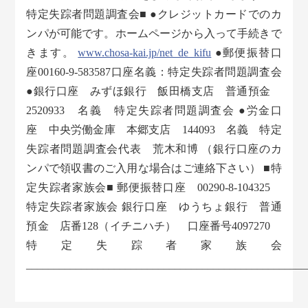
特定失踪者問題調査会■ ●クレジットカードでのカ
ンパが可能です。ホームページから入って手続きで
きます。
www.chosa-kai.jp/net_de_kifu
●郵便振替口
座00160-9-583587口座名義：特定失踪者問題調査会
●銀行口座 みずほ銀行 飯田橋支店 普通預金
2520933 名義 特定失踪者問題調査会 ●労金口
座 中央労働金庫 本郷支店 144093 名義 特定
失踪者問題調査会代表 荒木和博 （銀行口座のカ
ンパで領収書のご入用な場合はご連絡下さい） ■特
定失踪者家族会■ 郵便振替口座 00290-8-104325
特定失踪者家族会 銀行口座 ゆうちょ銀行 普通
預金 店番128（イチニハチ） 口座番号4097270
特定失踪者家族会
___________________________________________________