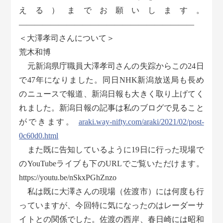
える）までお願いします。
――――――――――――――――――――――
＜大澤孝司さんについて＞
荒木和博
元新潟県庁職員大澤孝司さんの失踪からこの24日
で47年になりました。同日NHK新潟放送局も長め
のニュースで報道、新潟日報も大きく取り上げてく
れました。新潟日報の記事は私のブログで見ること
ができます。
araki.way-nifty.com/araki/2021/02/post-
0c60d0.html
また既に告知しているように19日に行った現場で
のYouTubeライブも下のURLでご覧いただけます。
https://youtu.be/nSkxPGhZnzo
私は既に大澤さんの現場（佐渡市）には何度も行
っていますが、今回特に気になったのはレーダーサ
イトとの関係でした。佐渡の西岸、春日崎には昭和