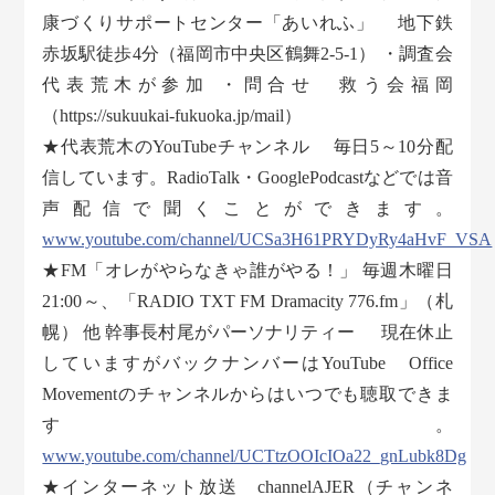
康づくりサポートセンター「あいれふ」 地下鉄
赤坂駅徒歩4分（福岡市中央区鶴舞2-5-1） ・調査会
代表荒木が参加 ・問合せ 救う会福岡
（https://sukuukai-fukuoka.jp/mail）
★代表荒木のYouTubeチャンネル 毎日5～10分配
信しています。RadioTalk・GooglePodcastなどでは音
声配信で聞くことができます。
www.youtube.com/channel/UCSa3H61PRYDyRy4aHvF_VSA
★FM「オレがやらなきゃ誰がやる！」 毎週木曜日
21:00～、「RADIO TXT FM Dramacity 776.fm」（札
幌） 他 幹事長村尾がパーソナリティー 現在休止
していますがバックナンバーはYouTube Office
Movementのチャンネルからはいつでも聴取できま
す。
www.youtube.com/channel/UCTtzOOIcIOa22_gnLubk8Dg
★インターネット放送 channelAJER（チャンネ