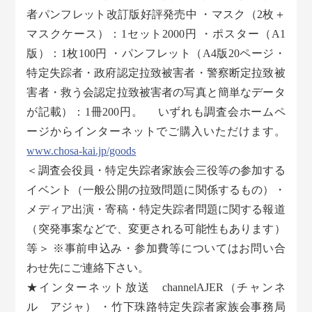
者パンフレット改訂版好評発売中 ・マスク（2枚＋
マスクケース）：1セット2000円 ・ポスター（A1
版）：1枚100円 ・パンフレット（A4版20ページ・
特定失踪者・政府認定拉致被害者・警察断定拉致被
害者・救う会認定拉致被害者の写真と簡単なデータ
が記載）：1冊200円。 いずれも調査会ホームペ
ージからインターネットでご購入いただけます。
www.chosa-kai.jp/goods
＜調査会役員・特定失踪者家族会三役等の参加する
イベント（一般公開の拉致問題に関係するもの）・
メディア出演・寄稿・特定失踪者問題に関する報道
（突発事案などで、変更される可能性もあります）
等＞ ※事前申込み・参加費等についてはお問い合
わせ先にご連絡下さい。
★インターネット放送 channelAJER（チャンネ
ル アジャ） ・竹下珠路特定失踪者家族会事務局