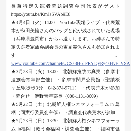
長兼特定失踪者問題調査会副代表がゲスト
https://youtu.be/KmJaSVAb9E8
★3月4日（火）14:00 YouTube現場ライブ ・代表荒
木が秋田美輪さんのバッグと靴が残されていた現場
（兵庫県豊岡市）からお送りします。お姉さんで特
定失踪者家族会副会長の吉見美保さんも参加されま
す。
www.youtube.com/channel/UCSa3H61PRYDyRy4aHvF_VSA
★3月23日（火）13:00 北朝鮮拉致の真実（多摩市
遺族会青年部主催） ・多摩市関戸公民館（聖蹟桜
ヶ丘駅徒歩3分 042-374-9711） ・代表荒木が参加
・問合せ 伊野青年部長（080-1131-3609）
★5月22日（土）北朝鮮人権シネマフォーラム in 鳥
栖（同実行委員会主催） ・調査会代表荒木が参加
★5月23日（日）13:30 北朝鮮人権シネマフォーラ
ム in福岡（救う会福岡・調査会主催） ・福岡市健