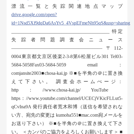
漂流一覧と失踪関連地点マップ
drive.google.com/open?
id=1Nsd5Xf9dqDa6AsYv5_4VspEFmeNh95qS&usp=sharing
_________________________________________ 特定
失踪者問題調査会ニュース
——————————————————— 〒112-
0004東京都文京区後楽2-3-8第6松屋ビル301 Tel03-
5684-5058Fax03-5684-5059 email：
comjansite2003■chosa-kai.jp ※■を半角の＠に置き換
えて下さい。 調査会ホームぺージ：
http：//www.chosa-kai.jp/ YouTube
https：//www.youtube.com/channel/UCECjVKicFLLut5-
qCvIna9A 発行責任者荒木和博（送信を希望されな
い方、宛先の変更は kumoha551■mac.com宛メールを
お送り下さい） ※■を半角の＠に置き換えて下さ
い。 ＜カンパのご協力をよろしくお願いします＞ ■