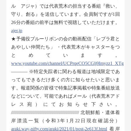
ル アジャ）では代表荒木の担当する番組『救い、
守り、創る』を送信しています。会員制ですが1回
26分の番組の前半は無料で視聴していただけます。
ajer.jp
★予備役ブルーリボンの会の動画配信「レブラ君と
あやしい仲間たち」 ・代表荒木がキャスターをつ
とめています。
www.youtube.com/channel/UCPrqeCO5CGlj9Imyzz1_XTg
———– ※特定失踪者に関わる報道は地域限定であ
ってもできるだけ多くの方に知らせたいと思いま
す。報道関係の皆様で特集記事掲載や特集番組放送
などについて、可能であればメール（代表荒木アド
レス宛）にてお知らせ下さい。
////////////////////////////////////////////////////////// 北朝鮮船・遺体着
岸漂流一覧（令和3年1月22日現在確認分）
araki.way-nifty.com/araki/2021/01/post-2e613f.html
着岸