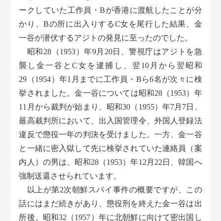
ークしていた工作員・Bが香港に渡航したことが分
かり、Bの所に出入りするC女を尾行した結果、金
一谷が潜伏するアジトの発見に至ったのでした。
昭和28（1953）年9月20日、警視庁はアジトを急
襲し金一谷とC女を逮捕し、翌10月から翌昭和
29（1954）年1月までに工作員・Bら6名が次々に検
挙されました。金一谷については昭和28（1953）年
11月から裁判が始まり、昭和30（1955）年7月7日、
最高裁判所において、出入国管理令、外国人登録法
違反で懲役一年の判決を受けました。一方、金一谷
と一緒に密入獄して先に検挙されていた連絡員（案
内人）の男は、昭和28（1953）年12月22日、韓国へ
強制送還させられています。
以上が第2次朝鮮スパイ事件の概要ですが、この
話にはまだ続きがあり、懲役刑を終えた金一谷は出
所後、昭和32（1957）年に北朝鮮に向けて密出国し