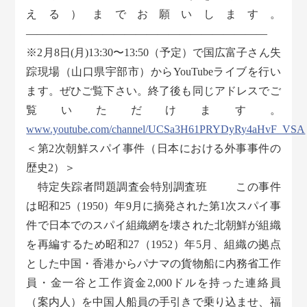
える）までお願いします。
――――――――――――――――――――――
※2月8日(月)13:30〜13:50（予定）で国広富子さん失
踪現場（山口県宇部市）からYouTubeライブを行い
ます。ぜひご覧下さい。終了後も同じアドレスでご
覧いただけます。
www.youtube.com/channel/UCSa3H61PRYDyRy4aHvF_VSA
＜第2次朝鮮スパイ事件（日本における外事事件の
歴史2）＞
特定失踪者問題調査会特別調査班 この事件
は昭和25（1950）年9月に摘発された第1次スパイ事
件で日本でのスパイ組織網を壊された北朝鮮が組織
を再編するため昭和27（1952）年5月、組織の拠点
とした中国・香港からパナマの貨物船に内務省工作
員・金一谷と工作資金2,000ドルを持った連絡員
（案内人）を中国人船員の手引きで乗り込ませ、福