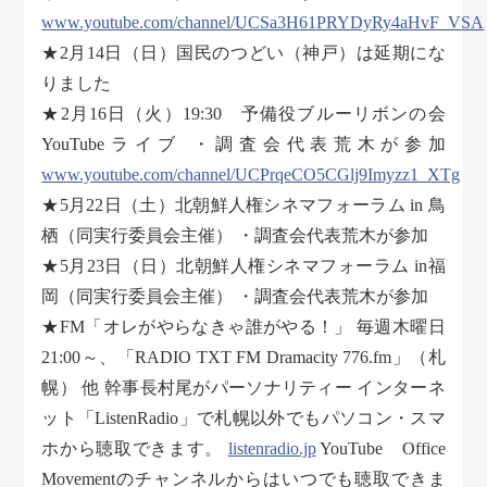
www.youtube.com/channel/UCSa3H61PRYDyRy4aHvF_VSA
★2月14日（日）国民のつどい（神戸）は延期にな
りました
★2月16日（火）19:30 予備役ブルーリボンの会
YouTubeライブ ・調査会代表荒木が参加
www.youtube.com/channel/UCPrqeCO5CGlj9Imyzz1_XTg
★5月22日（土）北朝鮮人権シネマフォーラム in 鳥
栖（同実行委員会主催） ・調査会代表荒木が参加
★5月23日（日）北朝鮮人権シネマフォーラム in福
岡（同実行委員会主催） ・調査会代表荒木が参加
★FM「オレがやらなきゃ誰がやる！」 毎週木曜日
21:00～、「RADIO TXT FM Dramacity 776.fm」（札
幌） 他 幹事長村尾がパーソナリティー インターネ
ット「ListenRadio」で札幌以外でもパソコン・スマ
ホから聴取できます。
listenradio.jp
YouTube Office
Movementのチャンネルからはいつでも聴取できま