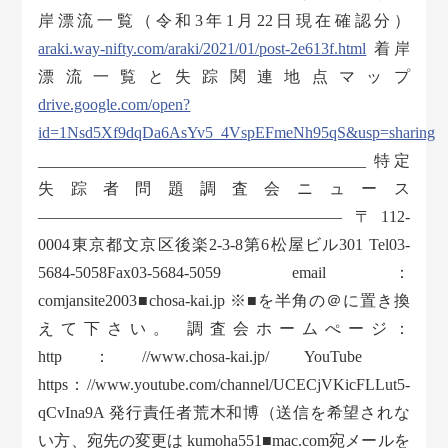
岸漂流一覧（令和3年1月22日現在確認分）
araki.way-nifty.com/araki/2021/01/post-2e613f.html
着岸
漂流一覧と失踪関連地点マップ
drive.google.com/open?
id=1Nsd5Xf9dqDa6AsYv5_4VspEFmeNh95qS&usp=sharing
_________________________________________ 特定
失踪者問題調査会ニュース
——————————————————— 〒112-
0004東京都文京区後楽2-3-8第6松屋ビル301 Tel03-
5684-5058Fax03-5684-5059 email：
comjansite2003■chosa-kai.jp ※■を半角の＠に置き換
えて下さい。 調査会ホームぺージ：
http：//www.chosa-kai.jp/ YouTube
https：//www.youtube.com/channel/UCECjVKicFLLut5-
qCvIna9A 発行責任者荒木和博（送信を希望されな
い方、宛先の変更は kumoha551■mac.com宛メールを