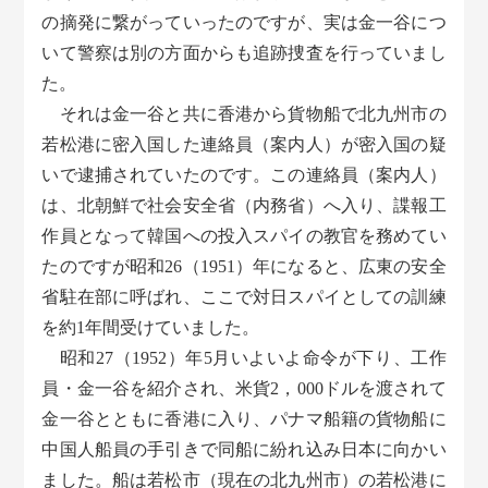
の摘発に繋がっていったのですが、実は金一谷につ
いて警察は別の方面からも追跡捜査を行っていまし
た。
それは金一谷と共に香港から貨物船で北九州市の
若松港に密入国した連絡員（案内人）が密入国の疑
いで逮捕されていたのです。この連絡員（案内人）
は、北朝鮮で社会安全省（内務省）へ入り、諜報工
作員となって韓国への投入スパイの教官を務めてい
たのですが昭和26（1951）年になると、広東の安全
省駐在部に呼ばれ、ここで対日スパイとしての訓練
を約1年間受けていました。
昭和27（1952）年5月いよいよ命令が下り、工作
員・金一谷を紹介され、米貨2，000ドルを渡されて
金一谷とともに香港に入り、パナマ船籍の貨物船に
中国人船員の手引きで同船に紛れ込み日本に向かい
ました。船は若松市（現在の北九州市）の若松港に