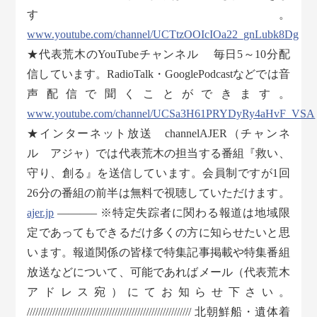
す。
www.youtube.com/channel/UCTtzOOIcIOa22_gnLubk8Dg
★代表荒木のYouTubeチャンネル 毎日5～10分配
信しています。RadioTalk・GooglePodcastなどでは音
声配信で聞くことができます。
www.youtube.com/channel/UCSa3H61PRYDyRy4aHvF_VSA
★インターネット放送 channelAJER（チャンネ
ル アジャ）では代表荒木の担当する番組『救い、
守り、創る』を送信しています。会員制ですが1回
26分の番組の前半は無料で視聴していただけます。
ajer.jp
———– ※特定失踪者に関わる報道は地域限
定であってもできるだけ多くの方に知らせたいと思
います。報道関係の皆様で特集記事掲載や特集番組
放送などについて、可能であればメール（代表荒木
アドレス宛）にてお知らせ下さい。
////////////////////////////////////////////////////////// 北朝鮮船・遺体着