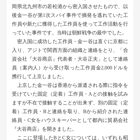
岡県北九州市の若松港から密入国させたもので、以
後金一谷が第1次スパイ事件で摘発を逃れていた工
作員や新たに獲得した工作員を使って工作活動を行
っていた事件です。当時は朝鮮戦争の最中でした。
密入国に成功した工作員・金一谷は直ぐに京都に
入り、アジトで関西方面の組織と連絡をとり、「合
資会社『大谷商店』代表者・大谷正夫」として連絡
員（案内人）から受け取った工作資金2,000ドルを
携行して上京しました。
上京した金一谷は香港から派遣される際に指令を
受けていた固定（定着）工作員・Aとの接触を試み
ますが不在で接触することが出来ず、別の固定（定
着）工作員・Bと連絡を取り、Bから紹介された連
絡員・C女をハウスキーパーとして都内に貿易会社
『大谷商店』を開きました。
ここに登場したBとC女については、いずれも昭