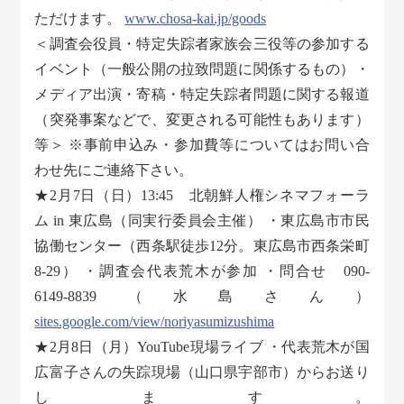
ただけます。
www.chosa-kai.jp/goods
＜調査会役員・特定失踪者家族会三役等の参加する
イベント（一般公開の拉致問題に関係するもの）・
メディア出演・寄稿・特定失踪者問題に関する報道
（突発事案などで、変更される可能性もあります）
等＞ ※事前申込み・参加費等についてはお問い合
わせ先にご連絡下さい。
★2月7日（日）13:45 北朝鮮人権シネマフォーラ
ム in 東広島（同実行委員会主催） ・東広島市市民
協働センター（西条駅徒歩12分。東広島市西条栄町
8-29） ・調査会代表荒木が参加 ・問合せ 090-
6149-8839（水島さん）
sites.google.com/view/noriyasumizushima
★2月8日（月）YouTube現場ライブ ・代表荒木が国
広富子さんの失踪現場（山口県宇部市）からお送り
します。