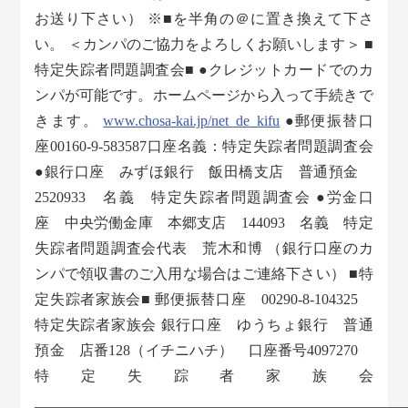
お送り下さい） ※■を半角の＠に置き換えて下さ
い。 ＜カンパのご協力をよろしくお願いします＞ ■
特定失踪者問題調査会■ ●クレジットカードでのカ
ンパが可能です。ホームページから入って手続きで
きます。
www.chosa-kai.jp/net_de_kifu
●郵便振替口
座00160-9-583587口座名義：特定失踪者問題調査会
●銀行口座 みずほ銀行 飯田橋支店 普通預金
2520933 名義 特定失踪者問題調査会 ●労金口
座 中央労働金庫 本郷支店 144093 名義 特定
失踪者問題調査会代表 荒木和博 （銀行口座のカ
ンパで領収書のご入用な場合はご連絡下さい） ■特
定失踪者家族会■ 郵便振替口座 00290-8-104325
特定失踪者家族会 銀行口座 ゆうちょ銀行 普通
預金 店番128（イチニハチ） 口座番号4097270
特定失踪者家族会
___________________________________________________