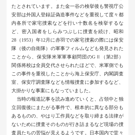
たとされています。また金一谷の検挙後も警視庁公
安部は外国人登録証偽造事件などを重視して度々都
内各所で家宅捜索などを行い十数名を検挙するな
ど、密入国者をしらみつぶしに捜査を続け、昭和
28（1953）年12月に赤羽での家宅捜索の際には保安
隊（後の自衛隊）の軍事フィルムなども発見された
ことから、保安隊米軍軍事顧問団のGⅡ（第2部）
関係将校は全員交代させられたほどで、米軍側でも
この事件を重視したことから海上保安庁、内閣調査
室、保安庁調査隊なども情報捜査に参加するなど、
大掛かりな事案にもなっていました。
当時の報道記事を読み進めていくと、占領中と独
立回復後にまたがる事件で、根本的に異なる部分も
あるものの、やはり工作員などを取り締まる法律が
ないために捜査そのものが行き詰まるなど現場の捜
査員たちの苦悩が見えるようです。日本国内で堂々