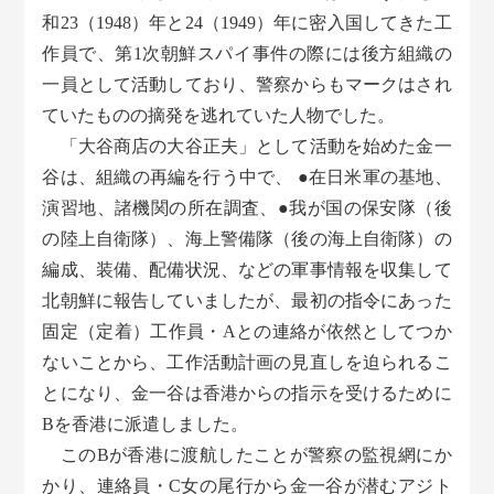
和23（1948）年と24（1949）年に密入国してきた工
作員で、第1次朝鮮スパイ事件の際には後方組織の
一員として活動しており、警察からもマークはされ
ていたものの摘発を逃れていた人物でした。
「大谷商店の大谷正夫」として活動を始めた金一
谷は、組織の再編を行う中で、 ●在日米軍の基地、
演習地、諸機関の所在調査、●我が国の保安隊（後
の陸上自衛隊）、海上警備隊（後の海上自衛隊）の
編成、装備、配備状況、などの軍事情報を収集して
北朝鮮に報告していましたが、最初の指令にあった
固定（定着）工作員・Aとの連絡が依然としてつか
ないことから、工作活動計画の見直しを迫られるこ
とになり、金一谷は香港からの指示を受けるために
Bを香港に派遣しました。
このBが香港に渡航したことが警察の監視網にか
かり、連絡員・C女の尾行から金一谷が潜むアジト