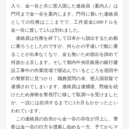
入り、金一谷と共に密入国した連絡員（案内人）は
門司まで金一谷を案内します。門司に着いた連絡員
としての任務はここまでで、工作資金2,000ドルを
金一谷に渡して2人は別れました。
連絡員は任務を終了して日本から脱出するため船
に乗ろうとしたのですが、何らかの手違いで船に乗
ることが出来なくなり、金も無いため脱出を諦めて
何故か上京します。そして都内中央区銀座の銀行建
設工事中の作業現場で寝込んでいるところを巡回中
の警察官に見つかり、職務質問の末、密入国容疑で
逮捕されてしまいます。連絡員は逮捕後、黙秘を続
けたため身柄を警視庁に移して取調べを受けました
が、一説には自供するまでに3カ月もかかったとい
われています。
この連絡員の自供から金一谷の存在が浮上し、警
察は金一谷の行方を捜索し始める一方、予てからマ