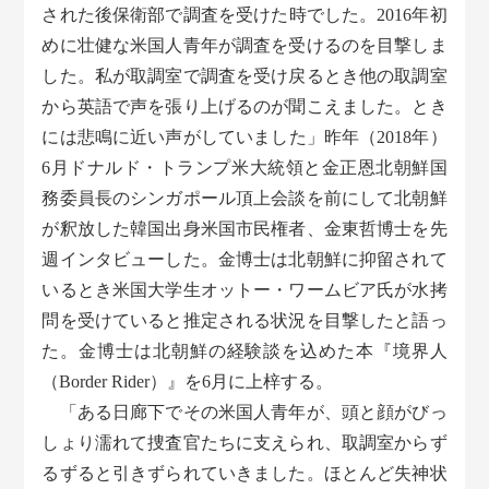
された後保衛部で調査を受けた時でした。2016年初
めに壮健な米国人青年が調査を受けるのを目撃しま
した。私が取調室で調査を受け戻るとき他の取調室
から英語で声を張り上げるのが聞こえました。とき
には悲鳴に近い声がしていました」昨年（2018年）
6月ドナルド・トランプ米大統領と金正恩北朝鮮国
務委員長のシンガポール頂上会談を前にして北朝鮮
が釈放した韓国出身米国市民権者、金東哲博士を先
週インタビューした。金博士は北朝鮮に抑留されて
いるとき米国大学生オットー・ワームビア氏が水拷
問を受けていると推定される状況を目撃したと語っ
た。金博士は北朝鮮の経験談を込めた本『境界人
（Border Rider）』を6月に上梓する。
「ある日廊下でその米国人青年が、頭と顔がびっ
しょり濡れて捜査官たちに支えられ、取調室からず
るずると引きずられていきました。ほとんど失神状