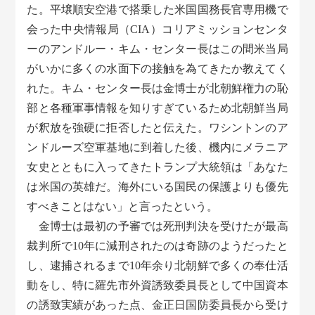
た。平壌順安空港で搭乗した米国国務長官専用機で
会った中央情報局（CIA）コリアミッションセンタ
ーのアンドルー・キム・センター長はこの間米当局
がいかに多くの水面下の接触を為てきたか教えてく
れた。キム・センター長は金博士が北朝鮮権力の恥
部と各種軍事情報を知りすぎているため北朝鮮当局
が釈放を強硬に拒否したと伝えた。ワシントンのア
ンドルーズ空軍基地に到着した後、機内にメラニア
女史とともに入ってきたトランプ大統領は「あなた
は米国の英雄だ。海外にいる国民の保護よりも優先
すべきことはない」と言ったという。
金博士は最初の予審では死刑判決を受けたが最高
裁判所で10年に減刑されたのは奇跡のようだったと
し、逮捕されるまで10年余り北朝鮮で多くの奉仕活
動をし、特に羅先市外資誘致委員長として中国資本
の誘致実績があった点、金正日国防委員長から受け