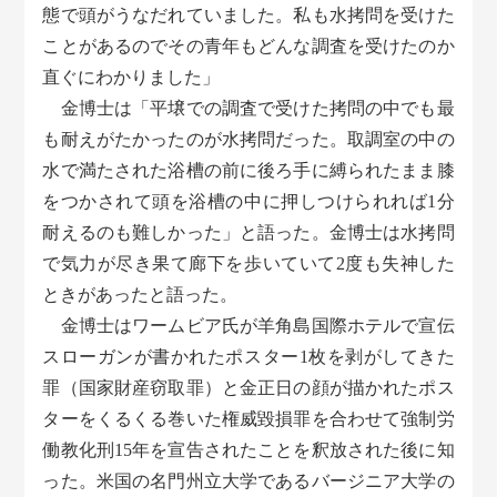
態で頭がうなだれていました。私も水拷問を受けた
ことがあるのでその青年もどんな調査を受けたのか
直ぐにわかりました」
金博士は「平壌での調査で受けた拷問の中でも最
も耐えがたかったのが水拷問だった。取調室の中の
水で満たされた浴槽の前に後ろ手に縛られたまま膝
をつかされて頭を浴槽の中に押しつけられれば1分
耐えるのも難しかった」と語った。金博士は水拷問
で気力が尽き果て廊下を歩いていて2度も失神した
ときがあったと語った。
金博士はワームビア氏が羊角島国際ホテルで宣伝
スローガンが書かれたポスター1枚を剥がしてきた
罪（国家財産窃取罪）と金正日の顔が描かれたポス
ターをくるくる巻いた権威毀損罪を合わせて強制労
働教化刑15年を宣告されたことを釈放された後に知
った。米国の名門州立大学であるバージニア大学の