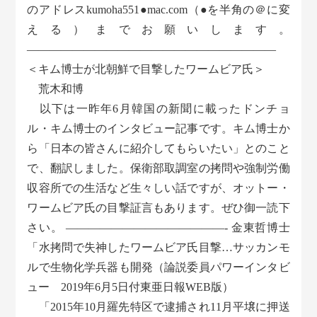
のアドレスkumoha551●mac.com（●を半角の＠に変
える）までお願いします。
――――――――――――――――――――――
＜キム博士が北朝鮮で目撃したワームビア氏＞
荒木和博
以下は一昨年6月韓国の新聞に載ったドンチョ
ル・キム博士のインタビュー記事です。キム博士か
ら「日本の皆さんに紹介してもらいたい」とのこと
で、翻訳しました。保衛部取調室の拷問や強制労働
収容所での生活など生々しい話ですが、オットー・
ワームビア氏の目撃証言もあります。ぜひ御一読下
さい。 ——————————————- 金東哲博士
「水拷問で失神したワームビア氏目撃…サッカンモ
ルで生物化学兵器も開発（論説委員パワーインタビ
ュー 2019年6月5日付東亜日報WEB版）
「2015年10月羅先特区で逮捕され11月平壌に押送