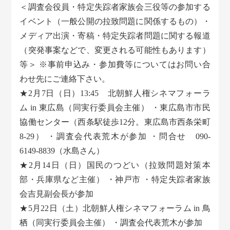
＜調査会役員・特定失踪者家族会三役等の参加する
イベント（一般公開の拉致問題に関係するもの）・
メディア出演・寄稿・特定失踪者問題に関する報道
（突発事案などで、変更される可能性もあります）
等＞ ※事前申込み・参加費等についてはお問い合
わせ先にご連絡下さい。
★2月7日（日）13:45 北朝鮮人権シネマフォーラ
ム in 東広島（同実行委員会主催） ・東広島市市民
協働センター（西条駅徒歩12分。東広島市西条栄町
8-29） ・調査会代表荒木が参加 ・問合せ 090-
6149-8839（水島さん）
★2月14日（日）国民のつどい（拉致問題対策本
部・兵庫県など主催） ・神戸市 ・特定失踪者家族
会吉見副会長が参加
★5月22日（土）北朝鮮人権シネマフォーラム in 鳥
栖（同実行委員会主催） ・調査会代表荒木が参加