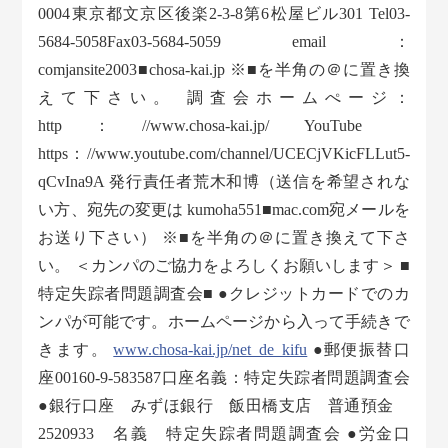
0004東京都文京区後楽2-3-8第6松屋ビル301 Tel03-
5684-5058Fax03-5684-5059 email：
comjansite2003■chosa-kai.jp ※■を半角の＠に置き換
えて下さい。 調査会ホームぺージ：
http：//www.chosa-kai.jp/ YouTube
https：//www.youtube.com/channel/UCECjVKicFLLut5-
qCvIna9A 発行責任者荒木和博（送信を希望されな
い方、宛先の変更は kumoha551■mac.com宛メールを
お送り下さい） ※■を半角の＠に置き換えて下さ
い。 ＜カンパのご協力をよろしくお願いします＞ ■
特定失踪者問題調査会■ ●クレジットカードでのカ
ンパが可能です。ホームページから入って手続きで
きます。
www.chosa-kai.jp/net_de_kifu
●郵便振替口
座00160-9-583587口座名義：特定失踪者問題調査会
●銀行口座 みずほ銀行 飯田橋支店 普通預金
2520933 名義 特定失踪者問題調査会 ●労金口