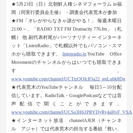
★5月23日（日）北朝鮮人権シネマフォーラム in福
岡（同実行委員会主催） ・調査会代表荒木が参加
★FM「オレがやらなきゃ誰がやる！」 毎週木曜日
21:00～、「RADIO TXT FM Dramacity 776.fm」（札
幌） 他 副代表村尾がパーソナリティー インターネ
ット「ListenRadio」で札幌以外でもパソコン・スマ
ホから聴取できます。
listenradio.jp
YouTube Office
Movementのチャンネルからはいつでも聴取できま
す。
www.youtube.com/channel/UCTtzOOIcIOa22_gnLubk8Dg
★代表荒木のYouTubeチャンネル 毎日5～10分配
信しています。RadioTalk・GooglePodcastなどでは音
声配信で聞くことができます。
www.youtube.com/channel/UCSa3H61PRYDyRy4aHvF_VSA
★インターネット放送 channelAJER（チャンネ
ル アジャ）では代表荒木の担当する番組『救い、