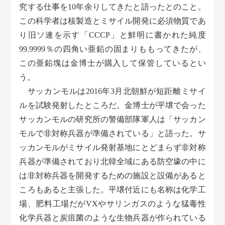
究する仕事を10年余りしてきたと語ったとのこと。
この科学者は核製造とミサイル開発に必須物質であ
り旧ソ連を示す「CCCP」と鮮明に書かれた純度
99.9999％の四角い亜鉛の固まりももってきたが、
この亜鉛塊は金博士が購入して保管しているとい
う。
サッカンモルは2016年3月北朝鮮が短距離ミサイ
ルを試験発射したところだ。金博士が平壌で会った
サッカンモルの研究所の警備部隊軍人は「サッカン
モルで非対称兵器が準備されている」と語った。サ
ッカンモルがミサイル発射基地にとどまらず非対称
兵器が準備されており北韓全域にある防空壕の中に
は非対称兵器を開発するための施設と設備があると
ころもあると主張した。平壌付近にも名称は化学工
場、肥料工場だがVXやサリンガスのような猛毒性
化学兵器と炭疽菌のような生物兵器が作られている