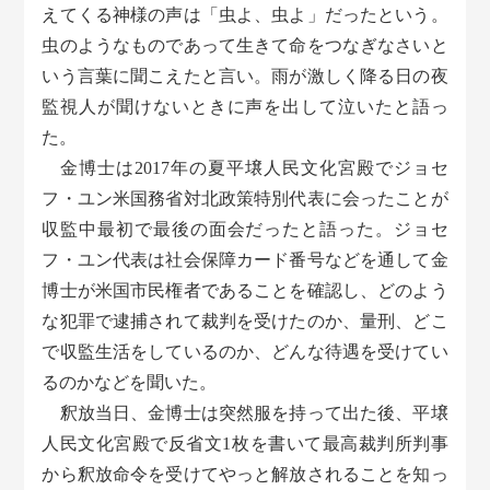
えてくる神様の声は「虫よ、虫よ」だったという。
虫のようなものであって生きて命をつなぎなさいと
いう言葉に聞こえたと言い。雨が激しく降る日の夜
監視人が聞けないときに声を出して泣いたと語っ
た。
金博士は2017年の夏平壌人民文化宮殿でジョセ
フ・ユン米国務省対北政策特別代表に会ったことが
収監中最初で最後の面会だったと語った。ジョセ
フ・ユン代表は社会保障カード番号などを通して金
博士が米国市民権者であることを確認し、どのよう
な犯罪で逮捕されて裁判を受けたのか、量刑、どこ
で収監生活をしているのか、どんな待遇を受けてい
るのかなどを聞いた。
釈放当日、金博士は突然服を持って出た後、平壌
人民文化宮殿で反省文1枚を書いて最高裁判所判事
から釈放命令を受けてやっと解放されることを知っ