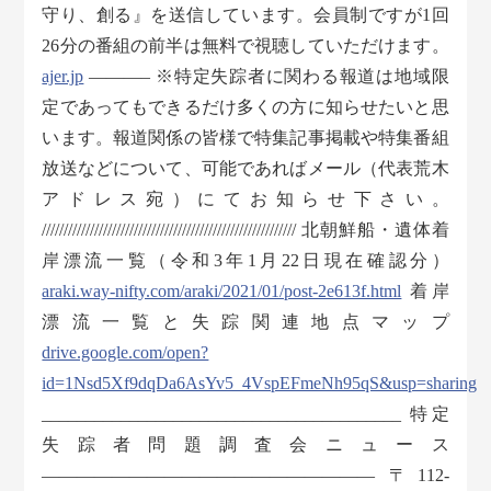
守り、創る』を送信しています。会員制ですが1回
26分の番組の前半は無料で視聴していただけます。
ajer.jp
———– ※特定失踪者に関わる報道は地域限
定であってもできるだけ多くの方に知らせたいと思
います。報道関係の皆様で特集記事掲載や特集番組
放送などについて、可能であればメール（代表荒木
アドレス宛）にてお知らせ下さい。
////////////////////////////////////////////////////////// 北朝鮮船・遺体着
岸漂流一覧（令和3年1月22日現在確認分）
araki.way-nifty.com/araki/2021/01/post-2e613f.html
着岸
漂流一覧と失踪関連地点マップ
drive.google.com/open?
id=1Nsd5Xf9dqDa6AsYv5_4VspEFmeNh95qS&usp=sharing
_________________________________________ 特定
失踪者問題調査会ニュース
——————————————————— 〒112-