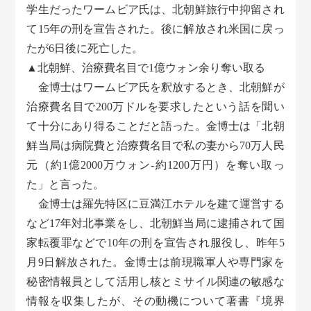
学生だったワームビア氏は、北朝鮮旅行中抑留され
て15年の刑を宣告された。後に解放され米国に戻っ
たが6日後に死亡した。
▲北朝鮮、治療費名目で1億ウォン余り奪い取る
金博士はワームビア氏を釈放するとき、北朝鮮が
治療費名目で200万ドルを要求したという話を聞い
て十分にあり得ることだと語った。金博士は「北朝
鮮当局は病院費と治療費名目で私の妻から70万人民
元（約1億2000万ウォン-約1200万円）を奪い取っ
た」と言った。
金博士は羅先特区に豆満江ホテルを建て運営する
など17年対北事業をし、北朝鮮当局に逮捕されて国
家転覆罪などで10年の刑を宣告され服役し、昨年5
月9日解放された。金博士は前現職軍人や専門家を
秘密情報員として活用し核とミサイル関連の敏感な
情報を収集したが、その動機について著書『境界