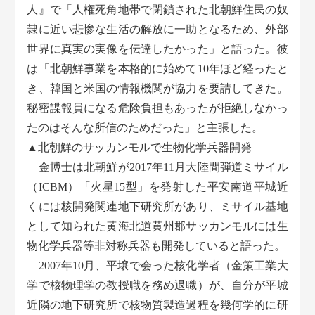
人』で「人権死角地帯で閉鎖された北朝鮮住民の奴
隷に近い悲惨な生活の解放に一助となるため、外部
世界に真実の実像を伝達したかった」と語った。彼
は「北朝鮮事業を本格的に始めて10年ほど経ったと
き、韓国と米国の情報機関が協力を要請してきた。
秘密諜報員になる危険負担もあったが拒絶しなかっ
たのはそんな所信のためだった」と主張した。
▲北朝鮮のサッカンモルで生物化学兵器開発
金博士は北朝鮮が2017年11月大陸間弾道ミサイル
（ICBM）「火星15型」を発射した平安南道平城近
くには核開発関連地下研究所があり、ミサイル基地
として知られた黄海北道黄州郡サッカンモルには生
物化学兵器等非対称兵器も開発していると語った。
2007年10月、平壌で会った核化学者（金策工業大
学で核物理学の教授職を務め退職）が、自分が平城
近隣の地下研究所で核物質製造過程を幾何学的に研