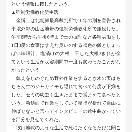
という情報に接したという。
▲強制労働教化所生活
金博士は北朝鮮最高裁判所で10年の刑を宣告され
平壌外郭の山岳地帯の強制労働教化所で服役した。
午前8時から午後6時まで土の掘削など各種労働をし
1日3度の食事はすえた臭いのする褐色の飯としょっ
ぱい味噌汁、塩漬けの大根、干した大根3きれが全
てという生活が収容期間中一度も変わったことがな
かったという。
飢えをしのぐため野外作業をするとき木の実はも
ちろん生のジャガイモも隠れて食べて何度か下痢を
した。セミの幼虫も生きたままで捕まえて食べたと
いう。急斜面で作業をしていて親指が折れて自由に
伸ばせないと言ってインタビューの途中曲がってい
る部分を見せてくれた。
彼は地獄のような生活で死にたくなるたびに聞こ