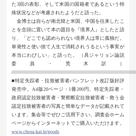
た3回の表彰、そして米国の国籍者であるという特
殊状況などが考慮されたようだと語った。
金博士は自らが南北韓と米国、中国を往来したこ
とを念頭に置いて本の題目を『境界人』としたと語
り、「どこでも認められない境界人は常に孤独だ。
単発性と使い捨て人生で消耗されうるという事実が
本当にわびしい」と語った。 （具ジャリョン論説
委員・荒木訳）
//////////////////////////////////////////////////////////////////////////////////////////////////////
■特定失踪者・拉致被害者パンフレット改訂版好評
発売中。A4版20ページ・1冊200円。特定失踪者・
政府認定拉致被害者・警察断定拉致被害者・救う会
認定拉致被害者の写真と簡単なデータが記載されて
います。集会等でぜひご活用下さい。調査会ホーム
ページからインターネットでご購入いただけます。
www.chosa-kai.jp/goods