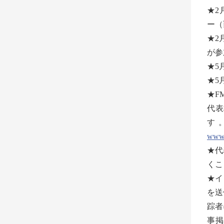
★2
ー（
★2
が参
★5
★5
★F
代表
す
www.
★代
くこ
★イ
を送
踪者
事