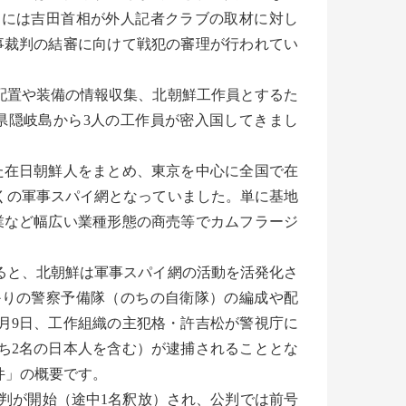
月には吉田首相が外人記者クラブの取材に対し
事裁判の結審に向けて戦犯の審理が行われてい
配置や装備の情報収集、北朝鮮工作員とするた
県隠岐島から3人の工作員が密入国してきまし
在日朝鮮人をまとめ、東京を中心に全国で在
近くの軍事スパイ網となっていました。単に基地
業など幅広い業種形態の商売等でカムフラージ
進すると、北朝鮮は軍事スパイ網の活動を活発化さ
かりの警察予備隊（のちの自衛隊）の編成や配
月9日、工作組織の主犯格・許吉松が警視庁に
（うち2名の日本人を含む）が逮捕されることとな
件」の概要です。
る裁判が開始（途中1名釈放）され、公判では前号