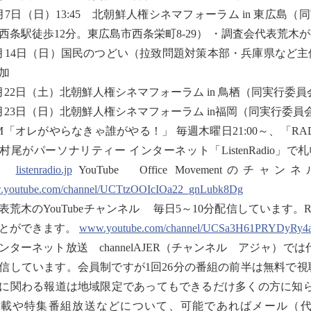
月7日（日）13:45 北朝鮮人権シネマフォーラム in 東広
西条駅徒歩12分。東広島市西条栄町8-29） ・調査会代表荒木が参加 
月14日（日）国民のつどい（拉致問題対策本部・兵庫県など主
加
月22日（土）北朝鮮人権シネマフォーラム in 鳥栖（同実行委
月23日（日）北朝鮮人権シネマフォーラム in福岡（同実行委
M「オレがやらなきゃ誰がやる！」 毎週木曜日21:00～、「RADIO TXT
村尾がパーソナリティー インターネット「ListenRadio
。
listenradio.jp
YouTube Office Moveme
youtube.com/channel/UCTtzOOIcIOa22_gnLubk8Dg
表荒木のYouTubeチャンネル 毎日5～10分配信しています。Radio
とができます。
www.youtube.com/channel/UCSa3H61PRYDyRy
ンターネット放送 channelAJER（チャンネル アジャ）
信しています。会員制ですが1回26分の番組の前半は無料で
に関わる報道は地域限定であってもできるだけ多くの方に知
掲載や特集番組放送などについて、可能であればメール（