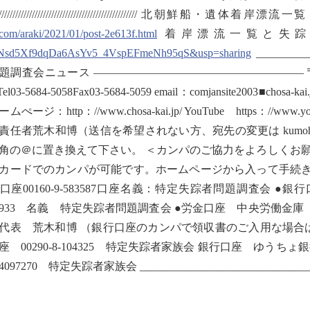
/////////////////////////////////////////////////////
.com/araki/2021/01/post-2e613f.html
着岸漂流一覧と失
Nsd5Xf9dqDa6AsYv5_4VspEFmeNh95qS&usp=sharing
_________
題調査会ニュース ——————————————————— 〒112
 Tel03-5684-5058Fax03-5684-5059 email：comjansite2
ぺージ：http：//www.chosa-kai.jp/ YouTube https：//www.yout
責任者荒木和博（送信を希望されない方、宛先の変更は kumoha5
角の＠に置き換えて下さい。 ＜カンパのご協力をよろしくお願い
カードでのカンパが可能です。ホームページから入って手続
口座00160-9-583587口座名義：特定失踪者問題調査会
20933 名義 特定失踪者問題調査会 ●労金口座 中央労働金庫
代表 荒木和博 （銀行口座のカンパで領収書のご入用な場合は
座 00290-8-104325 特定失踪者家族会 銀行口座 ゆう
097270 特定失踪者家族会 _________________________________