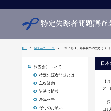
TOP
調査会ニュース
日本における外事事件の歴史（1）【調査会N
日本
調査会について
特定失踪者問題とは
【調
主な活動
ス
講演会情報
――
決算報告
調査
寄付のお願い
は1