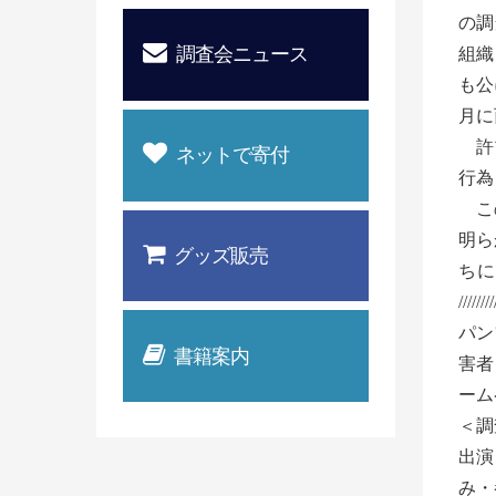
の調
調査会ニュース
組織
も公
月に
許吉
ネットで寄付
行為
この
明ら
グッズ販売
ちに
///////
パン
書籍案内
害者
ーム
＜調
出演
み・