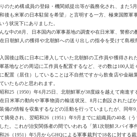
りのため構成員の登録・機関紙提出等が義務化され、また5
和後も米軍の日本駐留を希望」と言明する一方、極東国際軍
いう状況下にありました。
な中の8月、日本国内の軍事基地の調査や在日米軍、警察の
在日朝鮮人の獲得や北朝鮮への送り出しの指令を受けて島根
国後は既に日本に潜入していた北朝鮮の工作員や獲得された
軍基地などの周辺に工作員を配置するなど、その数は100人
に配置（居住）していることは不自然ですから飲食店や金融
ていたものと思われます。
和25（1950）年6月25日、北朝鮮軍が38度線を越えて南
在日米軍の動向や軍事物資の輸送状況、8月に創設されたば
装備の情報を収集するなどの活動を行っていましたが、同年9
て摘発され、翌昭和26（1951）年9月までに組織員の40名
した。これが治安関係者の間でいわれる「第1次朝鮮スパイ事
26（1951）年5月からGHQによる軍事裁判で18名に対す