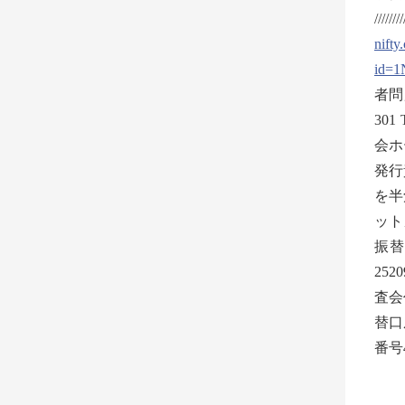
////
nifty
id=1
者問
301
会ホーム
発行
を半
ット
振替
25
査会
替口
番号4