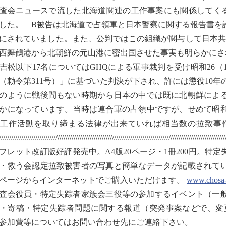
査会ニュースで流した北海道関連の工作事案にも関係してく
した。 B被告は北海道で占領軍と日本警察に関する報告書を
にされていました。また、公判ではこの組織が関与して日本共産党
西舞鶴港から北朝鮮の元山港に密出国させた事実も明らかにさ
松以下17名についてはGHQによる軍事裁判を受け昭和26（1
（勅令第311号）」に基づいた判決が下され、許には懲役10年の
ように戦後間もない時期から日本の中では既に北朝鮮による
かになっています。当時は連合軍の占領中ですが、せめて昭和2
工作活動を取り締まる法律が出来ていれば相当数の拉致事
////////////////////////////////////////////////////////////////////////////////////////////
フレット改訂版好評発売中。A4版20ページ・1冊200円。特
・救う会認定拉致被害者の写真と簡単なデータが記載されて
ページからインターネットでご購入いただけます。
www.chosa-
査会役員・特定失踪者家族会三役等の参加するイベント（一
・寄稿・特定失踪者問題に関する報道（突発事案などで、変
参加費等についてはお問い合わせ先にご連絡下さい。