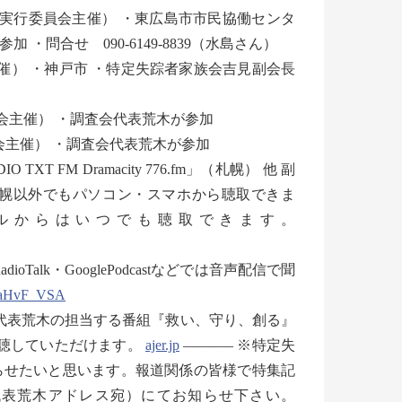
島（同実行委員会主催） ・東広島市市民協働センタ
・問合せ 090-6149-8839（水島さん）
催） ・神戸市 ・特定失踪者家族会吉見副会長
員会主催） ・調査会代表荒木が参加
員会主催） ・調査会代表荒木が参加
 FM Dramacity 776.fm」（札幌） 他 副
」で札幌以外でもパソコン・スマホから聴取できま
ntのチャンネルからはいつでも聴取できます。
Talk・GooglePodcastなどでは音声配信で聞
4aHvF_VSA
では代表荒木の担当する番組『救い、守り、創る』
視聴していただけます。
ajer.jp
———– ※特定失
らせたいと思います。報道関係の皆様で特集記
代表荒木アドレス宛）にてお知らせ下さい。