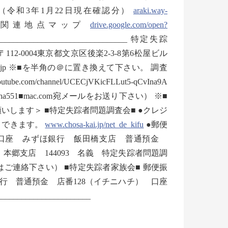
/ 北朝鮮船・遺体着岸漂流一覧（令和3年1月22日現在確認分）
araki.way-
踪関連地点マップ
drive.google.com/open?
________________________________ 特定失踪
-0004東京都文京区後楽2-3-8第6松屋ビル
003■chosa-kai.jp ※■を半角の＠に置き換えて下さい。 調査
ube.com/channel/UCECjVKicFLLut5-qCvIna9A
51■mac.com宛メールをお送り下さい） ※■
します＞ ■特定失踪者問題調査会■ ●クレジ
きできます。
www.chosa-kai.jp/net_de_kifu
●郵便
 ●銀行口座 みずほ銀行 飯田橋支店 普通預金
 本郷支店 144093 名義 特定失踪者問題調
ご連絡下さい） ■特定失踪者家族会■ 郵便振
ちょ銀行 普通預金 店番128（イチニハチ） 口座
____________________