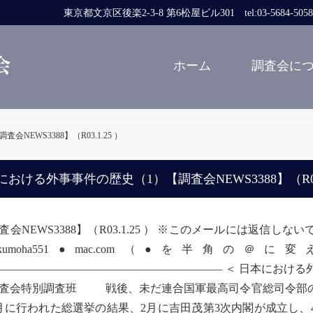
東京都文京区後楽2-3-8 第6松屋ビル301 tel:03-5684-5058 fa
ホーム
調査会に
EWS3388】（R03.1.25 ）
における外事事件の歴史（1）【調査会NEWS3388】（R03.
査会NEWS3388】（R03.1.25 ） ※このメールには返信
kumoha551●mac.com（●を半角
―――――――――――――――――――― ＜ 日本における外
会特別調査班 戦後、未だ連合国軍最高司令官総司令部の占領
月に行われた総選挙の結果、2月に吉田茂第3次内閣が成立し