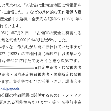
ると思われる「A被告は北海道地区に情報網を
許に通報した。」などの具体的な工作活動内容
前中央委員・金天海を昭和25（1950）年6
れています。
951）年7月21日、「占領軍の安全に有害なる
刑と罰金5,000ドルの判決が出ました。
様々な工作活動が活発に行われていた事実が
7（1952）の主権回復（再独立）以後早いう
件は未然に防げたであろうと思う次第です。
//////////////////////////////////////////////////////// ■特定失踪者・拉致被害者
定失踪者・政府認定拉致被害者・警察断定拉致被
います。集会等でぜひご活用下さい。調査会ホ
kai.jp/goods
般公開の拉致問題に関係するもの）・メディア
更される可能性もあります）等＞ ※事前申込