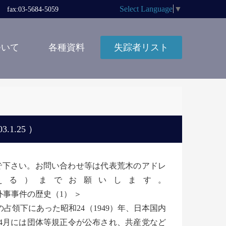
Select Language
▼
x:03-5684-5059
ついて
各種資料
失踪者リスト
1.25 ）
しないで下さい。お問い合わせ等は代表荒木のアドレ
の＠に変える）までお願いします。
事事件の歴史（1） ＞
下にあった昭和24（1949）年、日本国内
、4月には団体等規正令が公布され、共産党など