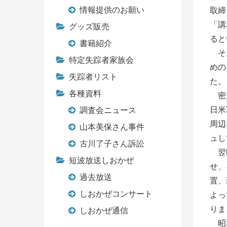
情報提供のお願い
取締
「講
グッズ販売
ると
書籍紹介
そん
特定失踪者家族会
めの
失踪者リスト
た。
各種資料
密入
日米
調査会ニュース
周辺
山本美保さん事件
ュし
古川了子さん訴訟
翌昭
短波放送しおかぜ
せ、
過去放送
置、
しおかぜコンサート
よっ
りま
しおかぜ通信
昭和