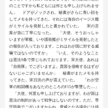
のことですから私どもには何とも申し上げられませ
ん」 ドアがノックされ、秘書がさらに青い顔を
してメモを持ってきた。それには海自のイージス艦
がミサイルを発射したと書かれていた。 宋の言
葉が急に丁寧になった。 「大使、そうおっしゃ
いますが軍艦、いや護衛艦がミサイルを発射したと
の報告が入っております。これはわが国に対する威
嚇ではないのですか」 「いえ、そのようなこと
は憲法9条で禁じられております。宋大使、あれは
『自衛隊』でございますよ。貴国を侵略するはずが
ないじゃございませんか」 秘書がまたメモを持
ってきた。宋日洪の声が震えていた。 「わが空
軍の戦闘機をあなたのところのF15が撃墜した…」
「大使、何度も申し上げておりますが、わが国は
憲法の制約があって戦争はしないのです。ただ、専
守防衛でございますからね、脅威となる場合には排