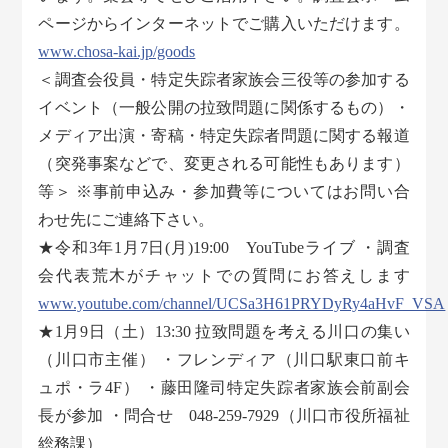
ページからインターネットでご購入いただけます。
www.chosa-kai.jp/goods
＜調査会役員・特定失踪者家族会三役等の参加する
イベント（一般公開の拉致問題に関係するもの）・
メディア出演・寄稿・特定失踪者問題に関する報道
（突発事案などで、変更される可能性もあります）
等＞ ※事前申込み・参加費等についてはお問い合
わせ先にご連絡下さい。
★令和3年1月7日(月)19:00 YouTubeライブ ・調査
会代表荒木がチャットでの質問にお答えします
www.youtube.com/channel/UCSa3H61PRYDyRy4aHvF_VSA
★1月9日（土）13:30 拉致問題を考える川口の集い
（川口市主催） ・フレンディア（川口駅東口前キ
ュポ・ラ4F） ・藤田隆司特定失踪者家族会前副会
長が参加 ・問合せ 048-259-7929（川口市役所福祉
総務課）