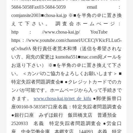
5684-5058Fax03-5684-5059 email：
comjansite2003■chosa-kai.jp ※■を半角の＠に置き換
えて下さい。 調査会ホームぺージ：
http：//www.chosa-kai.jp/ YouTube
https：//www.youtube.com/channel/UCECjVKicFLLut5-
qCvIna9A 発行責任者荒木和博（送信を希望されな
い方、宛先の変更は kumoha551■mac.com宛メールを
お送り下さい） ※■を半角の＠に置き換えて下さ
い。 ＜カンパのご協力をよろしくお願いします＞ ■
特定失踪者問題調査会■ ●クレジットカードでのカ
ンパが可能です。ホームページから入って手続きで
きます。
www.chosa-kai.jp/net_de_kifu
●郵便振替口
座00160-9-583587口座名義：特定失踪者問題調査会
●銀行口座 みずほ銀行 飯田橋支店 普通預金
2520933 名義 特定失踪者問題調査会 ●労金口
座 中央労働金庫 本郷支店 144093 名義 特定