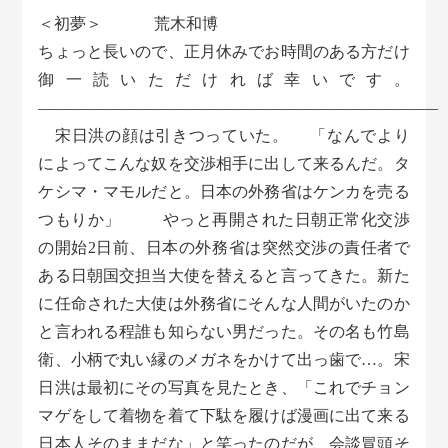
＜初夢＞ 荒木和博
ちょっと長いので、正月休みでお時間のある方だけ
御一読いただければ幸いです。
—————————————————————————
宋日洪の顔は引きつっていた。 「なんでより
によってこんな奴を交渉相手に出して来るんだ。タ
ケシマ・マモルだと。日本の外務省はケンカを売る
つもりか」 やっと再開された日朝正常化交渉
の開始2日前、日本の外務省は突然交渉の責任者で
ある日朝国交担当大使を替えると言ってきた。新た
に任命された大使は外務省にそんな人間がいたのか
と言われる程誰も知らない男だった。その名も竹島
衛、小柄で丸い縁のメガネをかけて出っ歯で…。宋
日洪は最初にその写真を見たとき、「これでチョン
マゲをして着物を着て下駄を履けば漫画に出て来る
日本人そのままだな」と笑ったのだが、会談冒頭そ