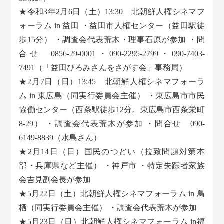
★令和3年2月6日（土）13:30 北朝鮮人権シネマフ
ォーラム in 益田 ・益田市人権センター（益田駅徒
歩15分） ・調査会代表荒木・理事石原が参加 ・問
合せ 0856-29-0001・090-2295-2799・090-7403-
7491（「益田ひろみさんをさがす会」事務局）
★2月7日（日）13:45 北朝鮮人権シネマフォーラ
ム in 東広島（同実行委員会主催） ・東広島市市民
協働センター（西条駅徒歩12分。東広島市西条栄町
8-29） ・調査会代表荒木が参加 ・問合せ 090-
6149-8839（水島さん）
★2月14日（日）国民のつどい（拉致問題対策本
部・兵庫県など主催） ・神戸市 ・特定失踪者家族
会吉見副会長が参加
★5月22日（土）北朝鮮人権シネマフォーラム in 鳥
栖（同実行委員会主催） ・調査会代表荒木が参加
★5月23日（日）北朝鮮人権シネマフォーラム in福