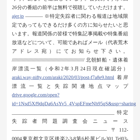
26分の番組の前半は無料で視聴していただけます。
ajer.jp
———– ※特定失踪者に関わる報道は地域限
定であってもできるだけ多くの方に知らせたいと思
います。報道関係の皆様で特集記事掲載や特集番組
放送などについて、可能であればメール（代表荒木
アドレス宛）にてお知らせ下さい。
////////////////////////////////////////////////////////// 北朝鮮船・遺体着
岸漂流一覧（令和2年3月24日現在確認分）
araki.way-nifty.com/araki/2020/03/post-f7a8e9.html
着岸
漂流一覧と失踪関連地点マップ
drive.google.com/open?
id=1Nsd5Xf9dqDa6AsYv5_4VspEFmeNh95qS&usp=sharing
_________________________________________ 特定
失踪者問題調査会ニュース
——————————————————— 〒112-
0004東京都文京区後楽2-3-8第6松屋ビル301 Tel03-