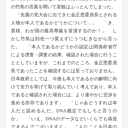
の竹島の言葉を聞いて楽観はふっとんでしまった。
「先週の党大会に出てきた金正恩委員長とされる
人物が本人であるかどうかについて…」 「き、
貴様、わが国の最高尊厳を冒瀆するのか！」 し
かし竹島は顔色一つ変えずにうつむきながら言っ
た。 「本人であるかどうかの認定は関係府省庁
による捜査・調査の結果、確認された場合に行うこ
ととしていますが、これまでのところ、金正恩委員
長であったことを確認するには至っておりません。
日本政府としては、今後も本人であるかの解明に向
けて全力を挙げて取り組んでいく考えであり、本人
であると確認された場合には、より速やかに交渉を
進める所存であります」 「じゃあどうすれば本
人だと認めるんだ。DNA鑑定でもしろと言うの
か」 「いえ、DNAのデータなどいくらでも偽造
できるんでございますよ」 こんなことを日本の