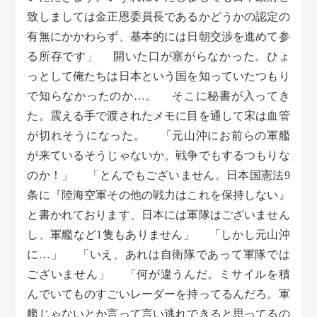
致しましては金正恩委員長であるかどうかの認定の
有無にかかわらず、基本的には日朝交渉を進めて参
る所存です」 開いた口が塞がらなかった。ひょ
っとして俺たちは日本という国を知っていたつもり
で知らなかったのか…。 そこに秘書が入ってき
た。震える手で渡されたメモに目を通して宋は血管
が切れそうになった。 「元山沖にお前らの軍艦
が来ているそうじゃないか。戦争でもするつもりな
のか！」 「とんでもございません。日本国憲法9
条に『陸海空軍その他の戦力はこれを保持しない』
と書かれております、日本には軍隊はございません
し、軍艦など1隻もありません」 「しかし元山沖
に…」 「いえ、あれは自衛隊であって軍隊では
ございません」 「何が違うんだ。ミサイルを積
んでいてものすごいレーダーを持ってるんだろ。軍
艦じゃないとか言って言い逃れできると思ってるの