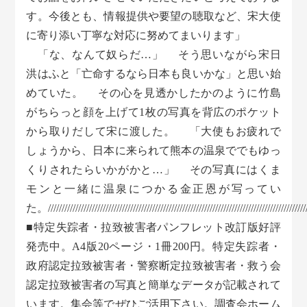
す。今後とも、情報提供や要望の聴取など、宋大使
に寄り添い丁寧な対応に努めてまいります」
「な、なんて奴らだ…」 そう思いながら宋日
洪はふと「亡命するなら日本も良いかな」と思い始
めていた。 その心を見透かしたかのように竹島
がちらっと顔を上げて1枚の写真を背広のポケット
から取りだして宋に渡した。 「大使もお疲れで
しょうから、日本に来られて熊本の温泉ででもゆっ
くりされたらいかがかと…」 その写真にはくま
モンと一緒に温泉につかる金正恩が写ってい
た。////////////////////////////////////////////////////////////////////////////////////////////////
■特定失踪者・拉致被害者パンフレット改訂版好評
発売中。A4版20ページ・1冊200円。特定失踪者・
政府認定拉致被害者・警察断定拉致被害者・救う会
認定拉致被害者の写真と簡単なデータが記載されて
います。集会等でぜひご活用下さい。調査会ホーム