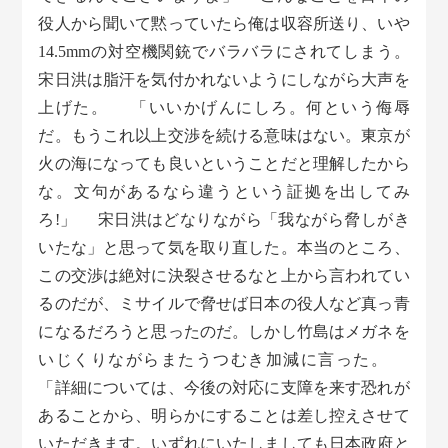
役人から聞いて黙っていたら俺は収容所送り、いや
14.5mmの対空機関銃でバラバラにされてしまう。
宋日洪は脂汗を気付かれないようにしながら大声を
上げた。 「いいかげんにしろ。何という侮辱
だ。もうこれ以上交渉を続ける意味はない。東京が
火の海になっても良いということだと理解したから
な。文句があるなら違うという証拠を出してみ
ろ!」 宋日洪はどなりながら「我ながら脅しがき
いたな」と思って気を取り直した。本当のところ、
この交渉は絶対に決裂させるなと上から言われてい
るのだが、ミサイルで脅せば日本の役人など真っ青
になるだろうと思ったのだ。しかし竹島はメガネを
いじくりながらまたうつむき加減に言った。
「詳細については、今後の対応に支障を来す恐れが
あることから、明らかにすることは差し控えさせて
いただきます。いずれにいたしましても日本政府と