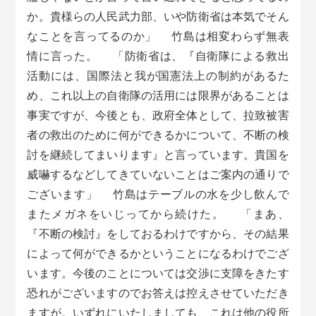
か。貴様らの人民武力部、いや防衛省は本気でそん
なことを言ってるのか」 竹島は相変わらず無表
情に言った。 「防衛省は、『自衛隊による救出
活動には、国際法と我が国憲法上の制約があるた
め、これ以上の自衛隊の活用には限界があることは
事実ですが、今後とも、政府全体として、拉致被害
者の救出のために何ができるかについて、不断の検
討を継続してまいります』と言っています。貴国を
威嚇するなどしてきていないことはご案内の通りで
ございます」 竹島はテーブルの水を少し飲んで
またメガネをいじってから続けた。 「まあ、
『不断の検討』をしておるわけですから、その結果
によって何ができるかということになるわけでござ
います。今後のことについては交渉に支障をきたす
恐れがございますのでお答えは控えさせていただき
ますが。いずれにいたしましても、これは他の役所