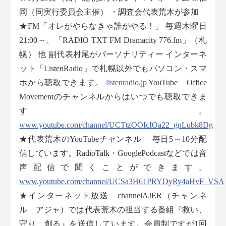
岡（同実行委員会主催） ・調査会代表荒木が参加
★FM「オレがやらなきゃ誰がやる！」 毎週木曜日
21:00～、「RADIO TXT FM Dramacity 776.fm」（札
幌） 他 副代表村尾がパーソナリティー インターネ
ット「ListenRadio」で札幌以外でもパソコン・スマ
ホから聴取できます。
listenradio.jp
YouTube Office
Movementのチャンネルからはいつでも聴取できま
す。
www.youtube.com/channel/UCTtzOOIcIOa22_gnLubk8Dg
★代表荒木のYouTubeチャンネル 毎日5～10分配
信しています。RadioTalk・GooglePodcastなどでは音
声配信で聞くことができます。
www.youtube.com/channel/UCSa3H61PRYDyRy4aHvF_VSA
★インターネット放送 channelAJER（チャンネ
ル アジャ）では代表荒木の担当する番組『救い、
守り、創る』を送信しています。会員制ですが1回