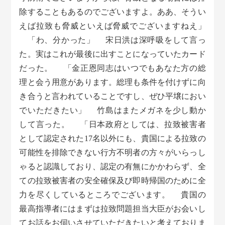
除することもあるのでございますよ。ああ、そうい
えば拉致も脅威といえば脅威でございますねえ」
「わ、分かった」 宋日洪は深呼吸をして言っ
た。実はこれが最後に出すことになっていたカード
だった。 「金正恩同志はいつでもあなた方の総
理と会う用意があります。総理も条件を付けずに向
き合うと言われていることですし、ぜひ平壌におい
でいただきたい」 竹島はまたメガネを少し動か
して言った。 「日本政府としては、拉致被害者
として認定された17名以外にも、貴国による拉致の
可能性を排除できない行方不明者の方々がいらっし
ゃると認識しており、認定の有無にかかわらず、全
ての拉致被害者の安全確保及び即時帰国のために全
力を尽くしているところでございます。 貴国の
最高指導者にはまずは拉致問題担当大臣がお会いし
てお話をお伺いさせていただきたいと考えておりま