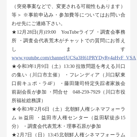
（突発事案などで、変更される可能性もあります）
等＞ ※事前申込み・参加費等についてはお問い合
わせ先にご連絡下さい。
★12月28日(月)19:00 YouTubeライブ ・調査会事務
所 ・調査会代表荒木がチャットでの質問にお答え
します
www.youtube.com/channel/UCSa3H61PRYDyRy4aHvF_VSA
★令和3年1月9日（土）13:30 拉致問題を考える川口
の集い（川口市主催） ・フレンディア（川口駅東
口前キュポ・ラ4F） ・藤田隆司特定失踪者家族会
前副会長が参加 ・問合せ 048-259-7929（川口市役
所福祉総務課）
★令和3年2月6日（土）北朝鮮人権シネマフォーラ
ム in 益田 ・益田市人権センター（益田駅徒歩15
分） ・調査会代表荒木・理事石原が参加
★2月7日（日）13:45北朝鮮人権シネマフォーラム