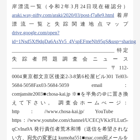
岸漂流一覧（令和2年3月24日現在確認分）
araki.way-nifty.com/araki/2020/03/post-f7a8e9.html
着岸
漂流一覧と失踪関連地点マップ
drive.google.com/open?
id=1Nsd5Xf9dqDa6AsYv5_4VspEFmeNh95qS&usp=sharing
_________________________________________ 特定
失踪者問題調査会ニュース
——————————————————— 〒112-
0004東京都文京区後楽2-3-8第6松屋ビル301 Tel03-
5684-5058Fax03-5684-5059 email：
comjansite2003■chosa-kai.jp ※■を半角の＠に置き換
えて下さい。 調査会ホームぺージ：
http：//www.chosa-kai.jp/ YouTube
https：//www.youtube.com/channel/UCECjVKicFLLut5-
qCvIna9A 発行責任者荒木和博（送信を希望されな
い方、宛先の変更は kumoha551■mac.com宛メールを