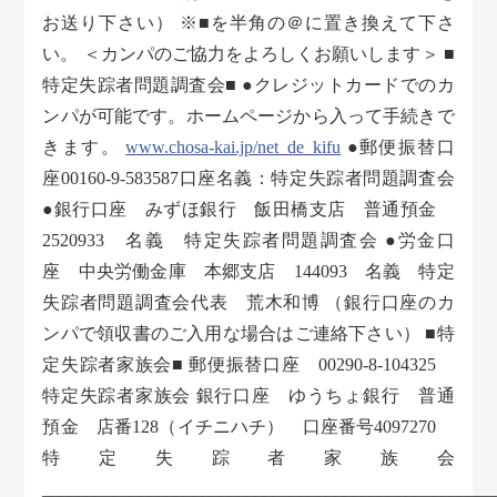
お送り下さい） ※■を半角の＠に置き換えて下さ
い。 ＜カンパのご協力をよろしくお願いします＞ ■
特定失踪者問題調査会■ ●クレジットカードでのカ
ンパが可能です。ホームページから入って手続きで
きます。
www.chosa-kai.jp/net_de_kifu
●郵便振替口
座00160-9-583587口座名義：特定失踪者問題調査会
●銀行口座 みずほ銀行 飯田橋支店 普通預金
2520933 名義 特定失踪者問題調査会 ●労金口
座 中央労働金庫 本郷支店 144093 名義 特定
失踪者問題調査会代表 荒木和博 （銀行口座のカ
ンパで領収書のご入用な場合はご連絡下さい） ■特
定失踪者家族会■ 郵便振替口座 00290-8-104325
特定失踪者家族会 銀行口座 ゆうちょ銀行 普通
預金 店番128（イチニハチ） 口座番号4097270
特定失踪者家族会
___________________________________________________