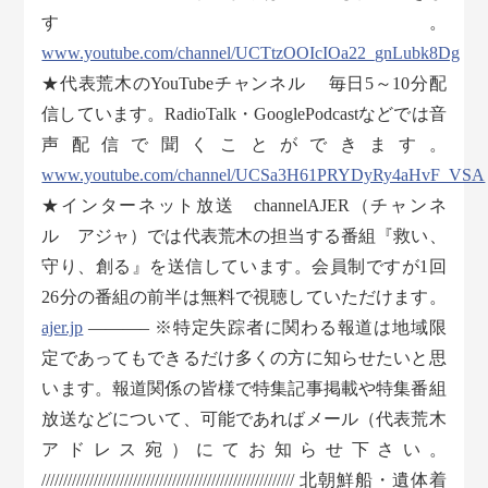
す。
www.youtube.com/channel/UCTtzOOIcIOa22_gnLubk8Dg
★代表荒木のYouTubeチャンネル 毎日5～10分配
信しています。RadioTalk・GooglePodcastなどでは音
声配信で聞くことができます。
www.youtube.com/channel/UCSa3H61PRYDyRy4aHvF_VSA
★インターネット放送 channelAJER（チャンネ
ル アジャ）では代表荒木の担当する番組『救い、
守り、創る』を送信しています。会員制ですが1回
26分の番組の前半は無料で視聴していただけます。
ajer.jp
———– ※特定失踪者に関わる報道は地域限
定であってもできるだけ多くの方に知らせたいと思
います。報道関係の皆様で特集記事掲載や特集番組
放送などについて、可能であればメール（代表荒木
アドレス宛）にてお知らせ下さい。
////////////////////////////////////////////////////////// 北朝鮮船・遺体着