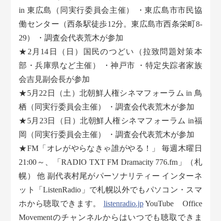
in 東広島（同実行委員会主催） ・東広島市市民協
働センター（西条駅徒歩12分。東広島市西条栄町8-
29） ・調査会代表荒木が参加
★2月14日（日）国民のつどい（拉致問題対策本
部・兵庫県など主催） ・神戸市 ・特定失踪者家族
会吉見副会長が参加
★5月22日（土）北朝鮮人権シネマフォーラム in 鳥
栖（同実行委員会主催） ・調査会代表荒木が参加
★5月23日（日）北朝鮮人権シネマフォーラム in福
岡（同実行委員会主催） ・調査会代表荒木が参加
★FM「オレがやらなきゃ誰がやる！」 毎週木曜日
21:00～、「RADIO TXT FM Dramacity 776.fm」（札
幌） 他 副代表村尾がパーソナリティー インターネ
ット「ListenRadio」で札幌以外でもパソコン・スマ
ホから聴取できます。
listenradio.jp
YouTube Office
Movementのチャンネルからはいつでも聴取できま