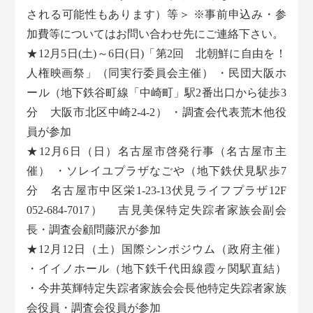
される可能性もあります）等＞ ※事前申込み・参
加費等についてはお問い合わせ先にご連絡下さい。
★12月5日(土)～6日(日)「第2回 北朝鮮に自由を！
人権映画祭」（同実行委員会主催） ・民団大阪ホ
ール（地下鉄谷町線「中崎町」駅2番出口から徒歩3
分 大阪市北区中崎2-4-2） ・調査会代表荒木他役
員が参加
★12月6日（日）名古屋市啓発行事（名古屋市主
催） ・ソレイユプラザなごや（地下鉄伏見駅歩7
分 名古屋市中区栄1-23-13伏見ライフプラザ12F
052-684-7017） 吉見美保特定失踪者家族会副会
長・調査会顧問藤沢が参加
★12月12日（土）国際シンポジウム（政府主催）
・イイノホール（地下鉄千代田線霞ヶ関駅直結）
・今井英輝特定失踪者家族会会長他特定失踪者家族
会役員・調査会役員が参加