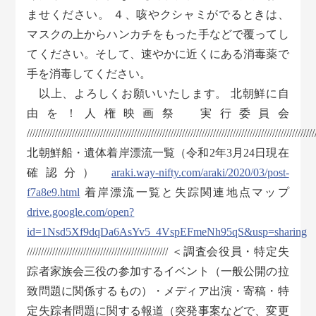
ませください。 ４、咳やクシャミがでるときは、
マスクの上からハンカチをもった手などで覆ってし
てください。そして、速やかに近くにある消毒薬で
手を消毒してください。
以上、よろしくお願いいたします。 北朝鮮に自
由を！人権映画祭 実行委員会
//////////////////////////////////////////////////////////////////////////////////////////////////////
北朝鮮船・遺体着岸漂流一覧（令和2年3月24日現在
確認分）
araki.way-nifty.com/araki/2020/03/post-
f7a8e9.html
着岸漂流一覧と失踪関連地点マップ
drive.google.com/open?
id=1Nsd5Xf9dqDa6AsYv5_4VspEFmeNh95qS&usp=sharing
////////////////////////////////////////////////// ＜調査会役員・特定失
踪者家族会三役の参加するイベント（一般公開の拉
致問題に関係するもの）・メディア出演・寄稿・特
定失踪者問題に関する報道（突発事案などで、変更