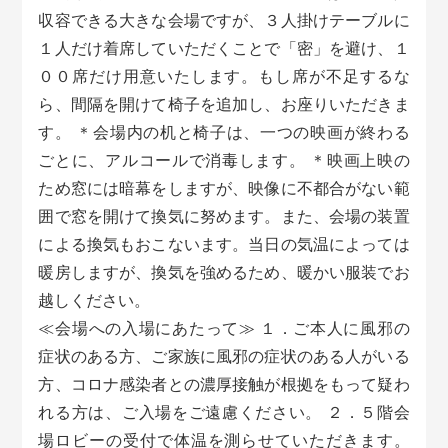
収容できる大きな会場ですが、３人掛けテーブルに
１人だけ着席していただくことで「密」を避け、１
００席だけ用意いたします。もし席が不足するな
ら、間隔を開けて椅子を追加し、お座りいただきま
す。 ＊会場内の机と椅子は、一つの映画が終わる
ごとに、アルコールで消毒します。 ＊映画上映の
ため窓には暗幕をしますが、映像に不都合がない範
囲で窓を開けて換気に努めます。また、会場の装置
による換気もおこないます。当日の気温によっては
暖房しますが、換気を強めるため、暖かい服装でお
越しください。
≪会場への入場にあたって≫ １．ご本人に風邪の
症状のある方、ご家族に風邪の症状のある人がいる
方、コロナ感染者との濃厚接触が根拠をもって疑わ
れる方は、ご入場をご遠慮ください。 ２．５階会
場ロビーの受付で体温を測らせていただきます。