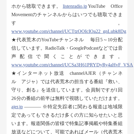
ホから聴取できます。
listenradio.jp
YouTube Office
Movementのチャンネルからはいつでも聴取できま
す。
www.youtube.com/channel/UCTtzOOIcIOa22_gnLubk8Dg
★代表荒木のYouTubeチャンネル 毎日5～10分配
信しています。RadioTalk・GooglePodcastなどでは音
声配信で聞くことができます。
www.youtube.com/channel/UCSa3H61PRYDyRy4aHvF_VSA
★インターネット放送 channelAJER（チャンネ
ル アジャ）では代表荒木の担当する番組『救い、
守り、創る』を送信しています。会員制ですが1回
26分の番組の前半は無料で視聴していただけます。
ajer.jp
———– ※特定失踪者に関わる報道は地域限
定であってもできるだけ多くの方に知らせたいと思
います。報道関係の皆様で特集記事掲載や特集番組
放送などについて、可能であればメール（代表荒木