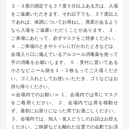
２・３度の測定でも３７度５分以上ある方は、入場
をご遠慮いただきます。それ以下でも、３７度以上
であれば、体調についてお尋ねし、異変があるよう
なら入場をご遠慮いただくことがあります。 ３．
ご来場にあたって、必ずマスクをご持参ください。
４．ご来場のときやトイレに行かれたときなどは、
会場入り口に備えているアルコール消毒薬を使って
手の消毒をお願いします。 ５．受付に置いてある
小さなビニール袋を１・２枚もってご入場くださ
い。ゴミ入れとしてお使いいただき、ゴミなどはお
持ち帰りください。
≪会場内でのお願い≫ １、会場内では常にマスク
をご着用ください。 ２、会場内では席を移動せ
ず、最初にお座りになった席でお過ごしください。
３、会場内では、知人・友人どうしのお話はお控え
ください。ご挨拶なども離れた位置での会釈でお済