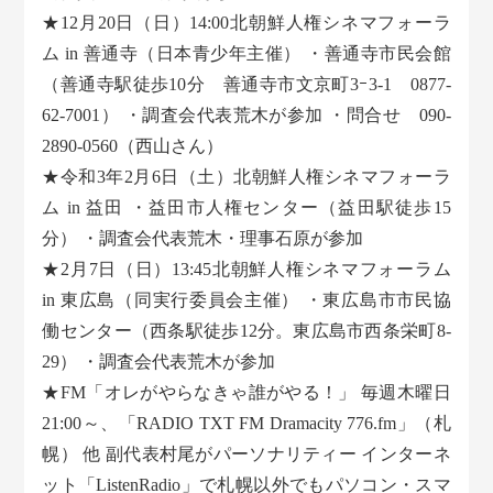
★12月20日（日）14:00北朝鮮人権シネマフォーラ
ム in 善通寺（日本青少年主催） ・善通寺市民会館
（善通寺駅徒歩10分 善通寺市文京町3ｰ3-1 0877-
62-7001） ・調査会代表荒木が参加 ・問合せ 090-
2890-0560（西山さん）
★令和3年2月6日（土）北朝鮮人権シネマフォーラ
ム in 益田 ・益田市人権センター（益田駅徒歩15
分） ・調査会代表荒木・理事石原が参加
★2月7日（日）13:45北朝鮮人権シネマフォーラム
in 東広島（同実行委員会主催） ・東広島市市民協
働センター（西条駅徒歩12分。東広島市西条栄町8-
29） ・調査会代表荒木が参加
★FM「オレがやらなきゃ誰がやる！」 毎週木曜日
21:00～、「RADIO TXT FM Dramacity 776.fm」（札
幌） 他 副代表村尾がパーソナリティー インターネ
ット「ListenRadio」で札幌以外でもパソコン・スマ