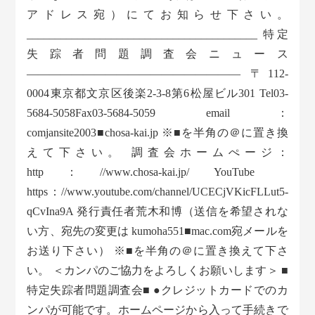
アドレス宛）にてお知らせ下さい。
_________________________________________ 特定
失踪者問題調査会ニュース
——————————————————— 〒112-
0004東京都文京区後楽2-3-8第6松屋ビル301 Tel03-
5684-5058Fax03-5684-5059 email：
comjansite2003■chosa-kai.jp ※■を半角の＠に置き換
えて下さい。 調査会ホームぺージ：
http：//www.chosa-kai.jp/ YouTube
https：//www.youtube.com/channel/UCECjVKicFLLut5-
qCvIna9A 発行責任者荒木和博（送信を希望されな
い方、宛先の変更は kumoha551■mac.com宛メールを
お送り下さい） ※■を半角の＠に置き換えて下さ
い。 ＜カンパのご協力をよろしくお願いします＞ ■
特定失踪者問題調査会■ ●クレジットカードでのカ
ンパが可能です。ホームページから入って手続きで