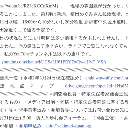
ttps://youtu.be/RZJcKCCnXmM）、「現場の雰囲気
ることにしました。第1弾は新潟、横田めぐみさん拉致現場、
月11日水曜 16:00から10分ないし20分程度 新潟市中央区
田家近くまで辿る予定です。
の状況などにより時間は多少前後するかもしれませんし、ト
ません。その際はご了承下さい。ライブでご覧になれなくてもYo
。私のYouTubeチャンネルは以下の通りです。
youtube.com/channel/UCSa3H61PRYDyRy4aHvF_VSA
////////////////////////////////////////////////////////////////////////////////////////////////
漂流一覧（令和2年3月24日現在確認分）
araki.way-nifty.com/ar
関連地点マップ
drive.google.com/open?id=1Ns
/////////////////////////////////////////////// ＜
するもの）・メディア出演・寄稿・特定失踪者問題に関する
す）等＞ ※事前申込み・参加費等についてはお問い合わせ先
1月21日(土)15:00「防人と歩む会フォーラム」（同会主催） 
が参加
・参加申込み：info@sakimori-japan.org