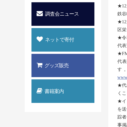
★1
調査会ニュース
鉄谷
★1
区栄
★令
ネットで寄付
代表
★F
代表
グッズ販売
す
www.
★代
書籍案内
くこ
★イ
を送
踪者
事