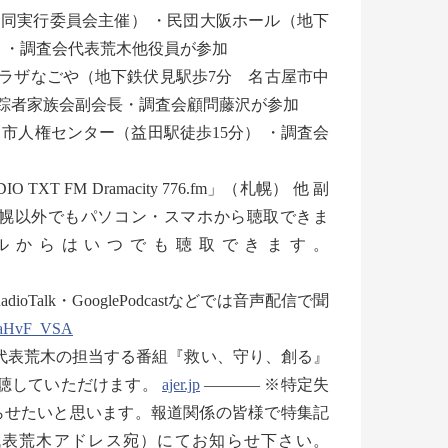
」（同実行委員会主催） ・民団大阪ホール（地下
） ・調査会代表荒木他役員が参加
プラザなごや（地下鉄伏見駅歩7分 名古屋市中
美保特定失踪者家族会副会長・調査会顧問藤沢が参加
益田市人権センター（益田駅徒歩15分） ・調査会
 FM Dramacity 776.fm」（札幌） 他 副
」で札幌以外でもパソコン・スマホから聴取できま
ntのチャンネルからはいつでも聴取できます。
Talk・GooglePodcastなどでは音声配信で聞
4aHvF_VSA
では代表荒木の担当する番組『救い、守り、創る』
視聴していただけます。
ajer.jp
———– ※特定失
らせたいと思います。報道関係の皆様で特集記
代表荒木アドレス宛）にてお知らせ下さい。