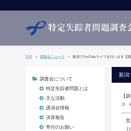
TOP
調査会ニュース
新潟でYouTubeライブを行います【調査会
新潟で
調査会について
特定失踪者問題とは
【調
主な活動
ス
講演会情報
――
決算報告
荒
寄付のお願い
11