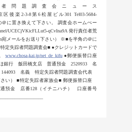
________ 特定失踪者問題調査会ニュース
2-3-8第6松屋ビル301 Tel03-5684-
kai.jp ※■を半角の＠に置き換えて下さい。 調査会ホームぺー
/channel/UCECjVKicFLLut5-qCvIna9A 発行責任者荒
.com宛メールをお送り下さい） ※■を半角の＠に
特定失踪者問題調査会■ ●クレジットカードで
す。
www.chosa-kai.jp/net_de_kifu
●郵便振替口座
みずほ銀行 飯田橋支店 普通預金 2520933 名
144093 名義 特定失踪者問題調査会代表
さい） ■特定失踪者家族会■ 郵便振替口座
行 普通預金 店番128（イチニハチ） 口座番号
_________________