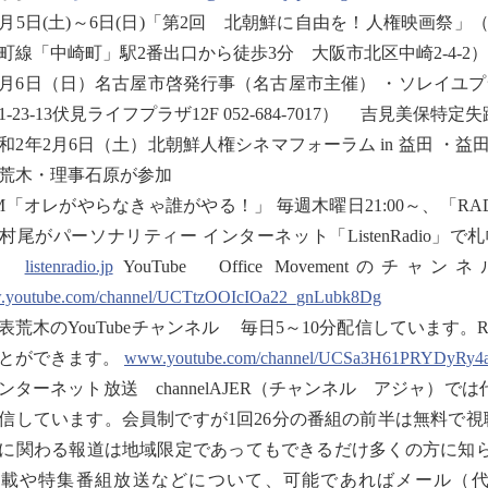
2月5日(土)～6日(日)「第2回 北朝鮮に自由を！人権映画祭
町線「中崎町」駅2番出口から徒歩3分 大阪市北区中崎2-4-2
2月6日（日）名古屋市啓発行事（名古屋市主催） ・ソレイユ
1-23-13伏見ライフプラザ12F 052-684-7017） 吉見
和2年2月6日（土）北朝鮮人権シネマフォーラム in 益田 ・
荒木・理事石原が参加
M「オレがやらなきゃ誰がやる！」 毎週木曜日21:00～、「RADIO TXT
村尾がパーソナリティー インターネット「ListenRadio
。
listenradio.jp
YouTube Office Moveme
youtube.com/channel/UCTtzOOIcIOa22_gnLubk8Dg
表荒木のYouTubeチャンネル 毎日5～10分配信しています。Radio
とができます。
www.youtube.com/channel/UCSa3H61PRYDyRy
ンターネット放送 channelAJER（チャンネル アジャ）
信しています。会員制ですが1回26分の番組の前半は無料で
に関わる報道は地域限定であってもできるだけ多くの方に知
掲載や特集番組放送などについて、可能であればメール（