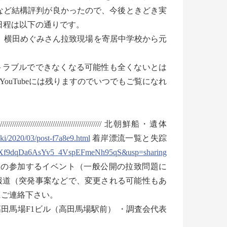
が分かった」など結構評判が良かったので、今後ときどき実
日程は以下の通りです。
水道町、横田めぐみさん拉致現場を寄居中学校から元
ラブルでできなくなる可能性も全くないとは
uTubeには残りますのでいつでもご覧になれ
/////////////////////////////////////////////////////////////// 北朝鮮船・遺体
aki/2020/03/post-f7a8e9.html
着岸漂流一覧と失踪
d5Xf9dqDa6AsYv5_4VspEFmeNh95qS&usp=sharing
調査会役員・特定失踪者家族会三役の参加するイベント（一般公開の拉致問題に
報道（突発事案などで、変更される可能性もあ
にご連絡下さい。
・高田馬場F1ビル（高田馬場駅前） ・調査会代表