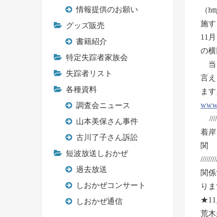
情報提供のお願い
（h
施す
グッズ販売
11
書籍紹介
の横
特定失踪者家族会
当日
失踪者リスト
言え
各種資料
ます
www.
調査会ニュース
///////
山本美保さん事件
着岸
古川了子さん訴訟
短波放送しおかぜ
///
過去放送
関係
しおかぜコンサート
りま
★1
しおかぜ通信
荒木