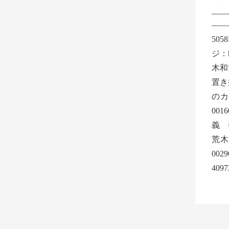
__
——
505
ジ：ht
木和
置き
の
00
義 
荒木
00
409