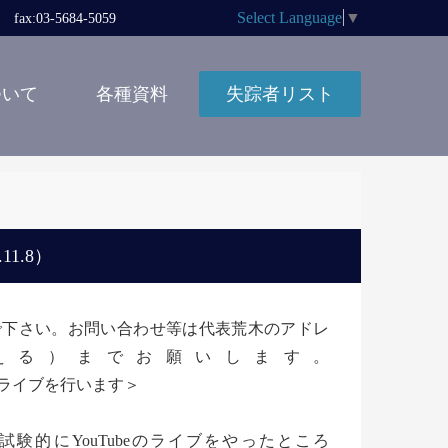
Select Language
▼
x:03-5684-5059
ついて
各種資料
失踪者リスト
1.8）
しないで下さい。お問い合わせ等は代表荒木のアドレ
の＠に変える）までお願いします。
eライブを行います＞
的にYouTubeのライブをやったところ