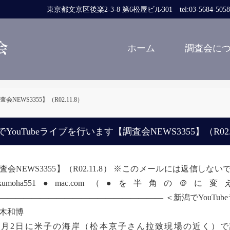
東京都文京区後楽2-3-8 第6松屋ビル301 tel:03-5684-5058 fa
ホーム
調査会に
NEWS3355】（R02.11.8）
YouTubeライブを行います【調査会NEWS3355】（R02.1
査会NEWS3355】（R02.11.8） ※このメールには返信
kumoha551●mac.com（●を半角
―――――――――――――――――――― ＜新潟でYouTub
木和博
月2日に米子の海岸（松本京子さん拉致現場の近く）で試験