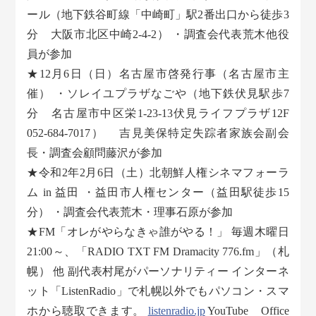
ール（地下鉄谷町線「中崎町」駅2番出口から徒歩3
分 大阪市北区中崎2-4-2） ・調査会代表荒木他役
員が参加
★12月6日（日）名古屋市啓発行事（名古屋市主
催） ・ソレイユプラザなごや（地下鉄伏見駅歩7
分 名古屋市中区栄1-23-13伏見ライフプラザ12F
052-684-7017） 吉見美保特定失踪者家族会副会
長・調査会顧問藤沢が参加
★令和2年2月6日（土）北朝鮮人権シネマフォーラ
ム in 益田 ・益田市人権センター（益田駅徒歩15
分） ・調査会代表荒木・理事石原が参加
★FM「オレがやらなきゃ誰がやる！」 毎週木曜日
21:00～、「RADIO TXT FM Dramacity 776.fm」（札
幌） 他 副代表村尾がパーソナリティー インターネ
ット「ListenRadio」で札幌以外でもパソコン・スマ
ホから聴取できます。
listenradio.jp
YouTube Office