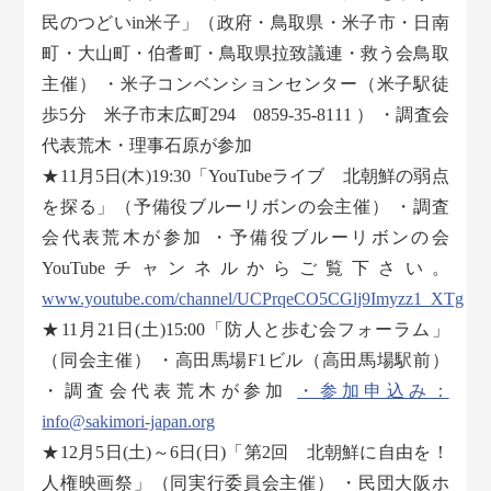
民のつどいin米子」（政府・鳥取県・米子市・日南
町・大山町・伯耆町・鳥取県拉致議連・救う会鳥取
主催） ・米子コンベンションセンター（米子駅徒
歩5分 米子市末広町294 0859-35-8111 ） ・調査会
代表荒木・理事石原が参加
★11月5日(木)19:30「YouTubeライブ 北朝鮮の弱点
を探る」（予備役ブルーリボンの会主催） ・調査
会代表荒木が参加 ・予備役ブルーリボンの会
YouTubeチャンネルからご覧下さい。
www.youtube.com/channel/UCPrqeCO5CGlj9Imyzz1_XTg
★11月21日(土)15:00「防人と歩む会フォーラム」
（同会主催） ・高田馬場F1ビル（高田馬場駅前）
・調査会代表荒木が参加
・参加申込み：
info@sakimori-japan.org
★12月5日(土)～6日(日)「第2回 北朝鮮に自由を！
人権映画祭」（同実行委員会主催） ・民団大阪ホ