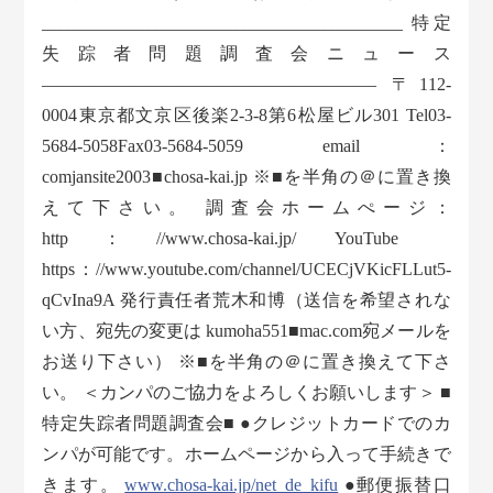
_________________________________________ 特定
失踪者問題調査会ニュース
——————————————————— 〒112-
0004東京都文京区後楽2-3-8第6松屋ビル301 Tel03-
5684-5058Fax03-5684-5059 email：
comjansite2003■chosa-kai.jp ※■を半角の＠に置き換
えて下さい。 調査会ホームぺージ：
http：//www.chosa-kai.jp/ YouTube
https：//www.youtube.com/channel/UCECjVKicFLLut5-
qCvIna9A 発行責任者荒木和博（送信を希望されな
い方、宛先の変更は kumoha551■mac.com宛メールを
お送り下さい） ※■を半角の＠に置き換えて下さ
い。 ＜カンパのご協力をよろしくお願いします＞ ■
特定失踪者問題調査会■ ●クレジットカードでのカ
ンパが可能です。ホームページから入って手続きで
きます。
www.chosa-kai.jp/net_de_kifu
●郵便振替口