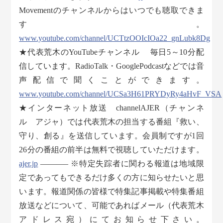
Movementのチャンネルからはいつでも聴取できま
す。
www.youtube.com/channel/UCTtzOOIcIOa22_gnLubk8Dg
★代表荒木のYouTubeチャンネル 毎日5～10分配
信しています。RadioTalk・GooglePodcastなどでは音
声配信で聞くことができます。
www.youtube.com/channel/UCSa3H61PRYDyRy4aHvF_VSA
★インターネット放送 channelAJER（チャンネ
ル アジャ）では代表荒木の担当する番組『救い、
守り、創る』を送信しています。会員制ですが1回
26分の番組の前半は無料で視聴していただけます。
ajer.jp
———– ※特定失踪者に関わる報道は地域限
定であってもできるだけ多くの方に知らせたいと思
います。報道関係の皆様で特集記事掲載や特集番組
放送などについて、可能であればメール（代表荒木
アドレス宛）にてお知らせ下さい。