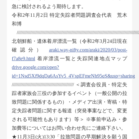
急に検討されるよう期待します。
令和2年11月2日 特定失踪者問題調査会代表 荒木
和博
///////////////////////////////////////////////////////////////////////////////////////////////////
北朝鮮船・遺体着岸漂流一覧（令和2年3月24日現在
確認分）
araki.way-nifty.com/araki/2020/03/post-
f7a8e9.html
着岸漂流一覧と失踪関連地点マップ
drive.google.com/open?
id=1Nsd5Xf9dqDa6AsYv5_4VspEFmeNh95qS&usp=sharing
////////////////////////////////////////////////// ＜調査会役員・特定失
踪者家族会三役の参加するイベント（一般公開の拉
致問題に関係するもの）・メディア出演・寄稿・特
定失踪者問題に関する報道（突発事案などで、変更
される可能性もあります）等＞ ※事前申込み・参
加費等についてはお問い合わせ先にご連絡下さい。
★11月3日(火)13:30「拉致問題の早期解決を願う国