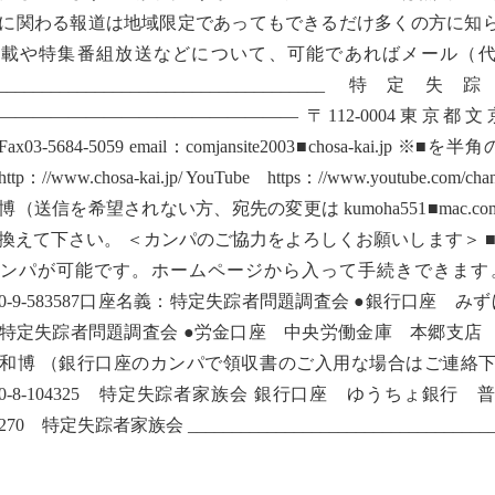
に関わる報道は地域限定であってもできるだけ多くの方に知
掲載や特集番組放送などについて、可能であればメール（
_______________________________
————————————————— 〒112-0004東京都文京区後楽
8Fax03-5684-5059 email：comjansite2003■chosa-
tp：//www.chosa-kai.jp/ YouTube https：//www.youtube.com
博（送信を希望されない方、宛先の変更は kumoha551■mac
換えて下さい。 ＜カンパのご協力をよろしくお願いします＞ ■
カンパが可能です。ホームページから入って手続きできま
160-9-583587口座名義：特定失踪者問題調査会 ●銀行口座 
特定失踪者問題調査会 ●労金口座 中央労働金庫 本郷支店 
和博 （銀行口座のカンパで領収書のご入用な場合はご連絡下
290-8-104325 特定失踪者家族会 銀行口座 ゆうちょ銀
7270 特定失踪者家族会 ____________________________________