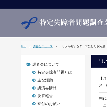
TOP
調査会ニュース
「しおかぜ」をテーマにした歌完成【調査会
「し
調査会について
特定失踪者問題とは
【調
主な活動
ス
講演会情報
――
決算報告
副代
寄付のお願い
この