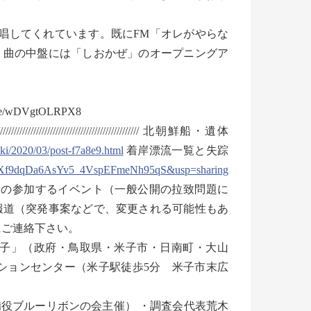
唱してくれています。既にFM「オレがやらな
。曲の中盤には「しおかぜ」のオープニングア
wDVgtOLRPX8
/////////////////////////////////////////////////////////////// 北朝鮮船・遺体
aki/2020/03/post-f7a8e9.html
着岸漂流一覧と失踪
d5Xf9dqDa6AsYv5_4VspEFmeNh95qS&usp=sharing
調査会役員・特定失踪者家族会三役の参加するイベント（一般公開の拉致問題に
報道（突発事案などで、変更される可能性もあ
にご連絡下さい。
in米子」（政府・鳥取県・米子市・日南町・大山
ションセンター（米子駅徒歩5分 米子市末広
」（予備役ブルーリボンの会主催） ・調査会代表荒木