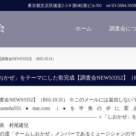
東京都文京区後楽2-3-8 第6松屋ビル301 tel:03-5684-5058 fa
ホーム
調査会に
NEWS3352】（R02.10.31）
おかぜ」をテーマにした歌完成【調査会NEWS3352】（R02
査会NEWS3352】（R02.10.31） ※このメールには返信
kumoha551●mac.com（●を半角
―――――――――――――――――――― ＜「しおかぜ」
表 村尾建兒
度「チームしおかぜ」メンバーであるミュージシャンのサ