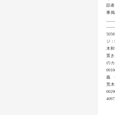
踪者
事
__
——
505
ジ：ht
木和
置き
の
00
義 
荒木
00
409