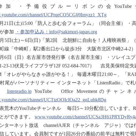
参加 ・予備役ブルーリボンの会YouTu
youtube.com/channel/UCPrqeCO5CGlj9Imyzz1_XTg
1月21日(土)15:00「防人と歩む会フォーラム」（同会主催） 
が参加
・参加申込み：info@sakimori-japan.org
2月5日(土)～6日(日)「第2回 北朝鮮に自由を！人権映画祭
町線「中崎町」駅2番出口から徒歩3分 大阪市北区中崎2-4-2
2月6日（日）名古屋市啓発行事（名古屋市主催） ・ソレイユ
1-23-13伏見ライフプラザ12F 052-684-7017） 吉見
M「オレがやらなきゃ誰がやる！」 毎週木曜日21:00～、「RADIO TXT
村尾がパーソナリティー インターネット「ListenRadio
。
listenradio.jp
YouTube Office Moveme
youtube.com/channel/UCTtzOOIcIOa22_gnLubk8Dg
表荒木のYouTubeチャンネル 毎日5～10分配信しています。Radio
とができます。
www.youtube.com/channel/UCSa3H61PRYDyRy
ンターネット放送 channelAJER（チャンネル アジャ）
信しています。会員制ですが1回26分の番組の前半は無料で