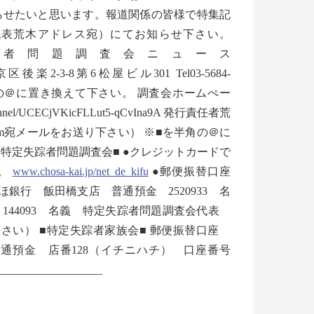
らせたいと思います。報道関係の皆様で特集記
代表荒木アドレス宛）にてお知らせ下さい。
________ 特定失踪者問題調査会ニュース
2-3-8第6松屋ビル301 Tel03-5684-
kai.jp ※■を半角の＠に置き換えて下さい。 調査会ホームぺー
/channel/UCECjVKicFLLut5-qCvIna9A 発行責任者荒
.com宛メールをお送り下さい） ※■を半角の＠に
特定失踪者問題調査会■ ●クレジットカードで
す。
www.chosa-kai.jp/net_de_kifu
●郵便振替口座
みずほ銀行 飯田橋支店 普通預金 2520933 名
144093 名義 特定失踪者問題調査会代表
さい） ■特定失踪者家族会■ 郵便振替口座
行 普通預金 店番128（イチニハチ） 口座番号
_________________