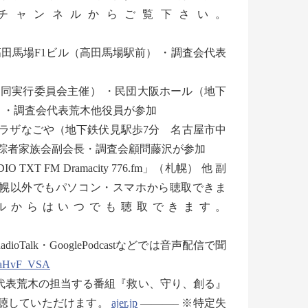
beチャンネルからご覧下さい。
・高田馬場F1ビル（高田馬場駅前） ・調査会代表
」（同実行委員会主催） ・民団大阪ホール（地下
） ・調査会代表荒木他役員が参加
プラザなごや（地下鉄伏見駅歩7分 名古屋市中
美保特定失踪者家族会副会長・調査会顧問藤沢が参加
 FM Dramacity 776.fm」（札幌） 他 副
」で札幌以外でもパソコン・スマホから聴取できま
ntのチャンネルからはいつでも聴取できます。
Talk・GooglePodcastなどでは音声配信で聞
4aHvF_VSA
では代表荒木の担当する番組『救い、守り、創る』
視聴していただけます。
ajer.jp
———– ※特定失