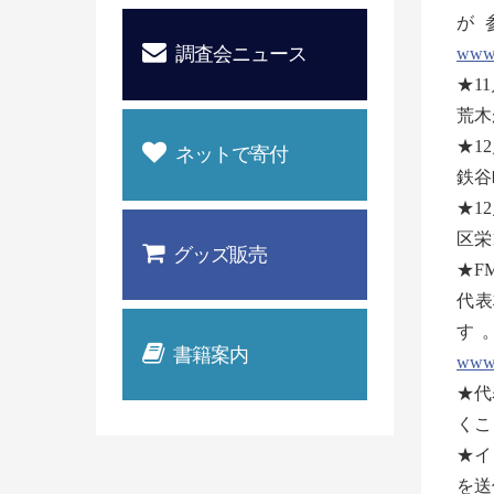
が
調査会ニュース
www.
★1
荒木
★1
ネットで寄付
鉄谷
★1
区栄
グッズ販売
★F
代表
す
書籍案内
www.
★代
くこ
★イ
を送