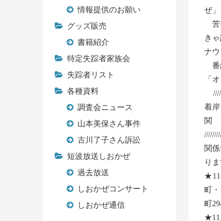
情報提供のお願い
ぜ」
苦節
グッズ販売
きゃ
書籍紹介
ナウ
特定失踪者家族会
番組
失踪者リスト
「オレ
各種資料
///////
着岸
調査会ニュース
山本美保さん事件
///
古川了子さん訴訟
関係
短波放送しおかぜ
りま
過去放送
★1
しおかぜコンサート
町・
町2
しおかぜ通信
★1