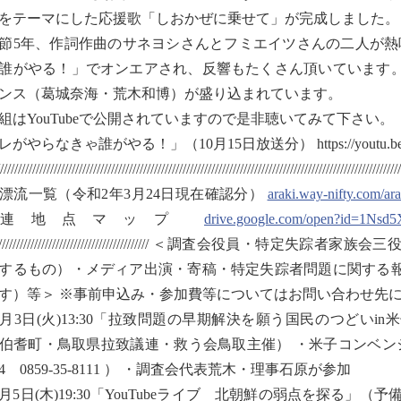
をテーマにした応援歌「しおかぜに乗せて」が完成しました。
5年、作詞作曲のサネヨシさんとフミエイツさんの二人が熱
誰がやる！」でオンエアされ、反響もたくさん頂いています
ンス（葛城奈海・荒木和博）が盛り込まれています。
はYouTubeで公開されていますので是非聴いてみて下さい。
がやらなきゃ誰がやる！」（10月15日放送分） https://youtu.be/
////////////////////////////////////////////////////////////////////////////////////////////////
漂流一覧（令和2年3月24日現在確認分）
araki.way-nifty.com/ar
関連地点マップ
drive.google.com/open?id=1Ns
/////////////////////////////////////////////// ＜
するもの）・メディア出演・寄稿・特定失踪者問題に関する
す）等＞ ※事前申込み・参加費等についてはお問い合わせ先
1月3日(火)13:30「拉致問題の早期解決を願う国民のつどい
伯耆町・鳥取県拉致議連・救う会鳥取主催） ・米子コンベン
94 0859-35-8111 ） ・調査会代表荒木・理事石原が参加
1月5日(木)19:30「YouTubeライブ 北朝鮮の弱点を探る