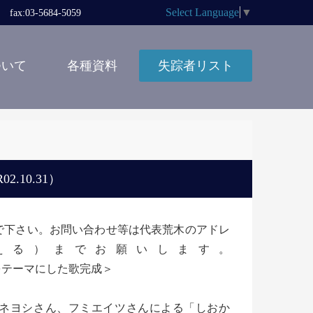
Select Language
▼
x:03-5684-5059
ついて
各種資料
失踪者リスト
.10.31）
しないで下さい。お問い合わせ等は代表荒木のアドレ
の＠に変える）までお願いします。
をテーマにした歌完成＞
ネヨシさん、フミエイツさんによる「しおか