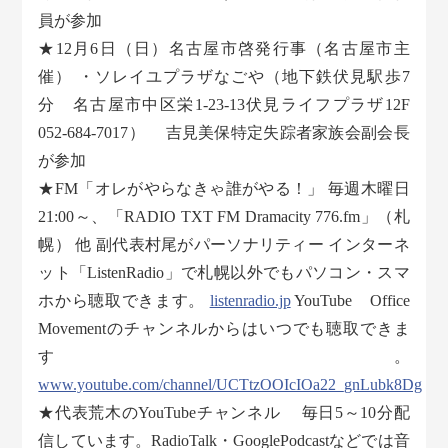
員が参加
★12月6日（日）名古屋市啓発行事（名古屋市主
催） ・ソレイユプラザなごや（地下鉄伏見駅歩7
分 名古屋市中区栄1-23-13伏見ライフプラザ12F
052-684-7017） 吉見美保特定失踪者家族会副会長
が参加
★FM「オレがやらなきゃ誰がやる！」 毎週木曜日
21:00～、「RADIO TXT FM Dramacity 776.fm」（札
幌） 他 副代表村尾がパーソナリティー インターネ
ット「ListenRadio」で札幌以外でもパソコン・スマ
ホから聴取できます。
listenradio.jp
YouTube Office
Movementのチャンネルからはいつでも聴取できま
す。
www.youtube.com/channel/UCTtzOOIcIOa22_gnLubk8Dg
★代表荒木のYouTubeチャンネル 毎日5～10分配
信しています。RadioTalk・GooglePodcastなどでは音