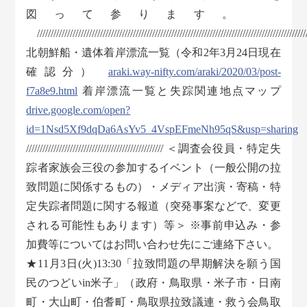
図って参ります。
///////////////////////////////////////////////////////////////////////////////////////////////////
北朝鮮船・遺体着岸漂流一覧（令和2年3月24日現在
確認分）
araki.way-nifty.com/araki/2020/03/post-
f7a8e9.html
着岸漂流一覧と失踪関連地点マップ
drive.google.com/open?
id=1Nsd5Xf9dqDa6AsYv5_4VspEFmeNh95qS&usp=sharing
////////////////////////////////////////////////// ＜調査会役員・特定失
踪者家族会三役の参加するイベント（一般公開の拉
致問題に関係するもの）・メディア出演・寄稿・特
定失踪者問題に関する報道（突発事案などで、変更
される可能性もあります）等＞ ※事前申込み・参
加費等についてはお問い合わせ先にご連絡下さい。
★11月3日(火)13:30「拉致問題の早期解決を願う国
民のつどいin米子」（政府・鳥取県・米子市・日南
町・大山町・伯耆町・鳥取県拉致議連・救う会鳥取