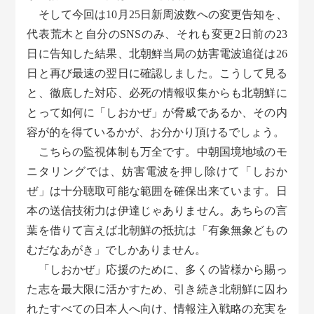
そして今回は10月25日新周波数への変更告知を、
代表荒木と自分のSNSのみ、それも変更2日前の23
日に告知した結果、北朝鮮当局の妨害電波追従は26
日と再び最速の翌日に確認しました。こうして見る
と、徹底した対応、必死の情報収集からも北朝鮮に
とって如何に「しおかぜ」が脅威であるか、その内
容が的を得ているかが、お分かり頂けるでしょう。
こちらの監視体制も万全です。中朝国境地域のモ
ニタリングでは、妨害電波を押し除けて「しおか
ぜ」は十分聴取可能な範囲を確保出来ています。日
本の送信技術力は伊達じゃありません。あちらの言
葉を借りて言えば北朝鮮の抵抗は「有象無象どもの
むだなあがき」でしかありません。
「しおかぜ」応援のために、多くの皆様から賜っ
た志を最大限に活かすため、引き続き北朝鮮に囚わ
れたすべての日本人へ向け、情報注入戦略の充実を