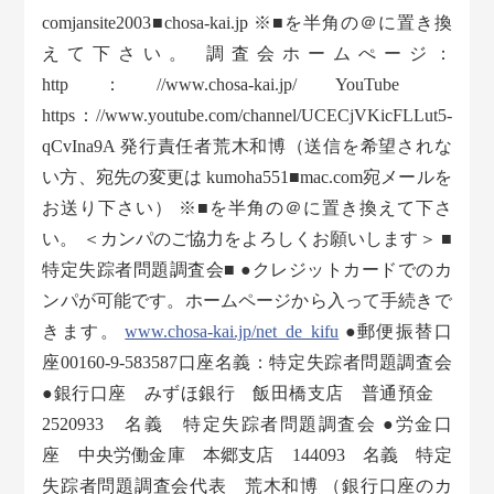
comjansite2003■chosa-kai.jp ※■を半角の＠に置き換
えて下さい。 調査会ホームぺージ：
http：//www.chosa-kai.jp/ YouTube
https：//www.youtube.com/channel/UCECjVKicFLLut5-
qCvIna9A 発行責任者荒木和博（送信を希望されな
い方、宛先の変更は kumoha551■mac.com宛メールを
お送り下さい） ※■を半角の＠に置き換えて下さ
い。 ＜カンパのご協力をよろしくお願いします＞ ■
特定失踪者問題調査会■ ●クレジットカードでのカ
ンパが可能です。ホームページから入って手続きで
きます。
www.chosa-kai.jp/net_de_kifu
●郵便振替口
座00160-9-583587口座名義：特定失踪者問題調査会
●銀行口座 みずほ銀行 飯田橋支店 普通預金
2520933 名義 特定失踪者問題調査会 ●労金口
座 中央労働金庫 本郷支店 144093 名義 特定
失踪者問題調査会代表 荒木和博 （銀行口座のカ