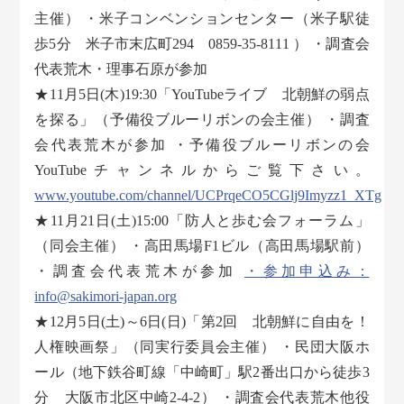
主催） ・米子コンベンションセンター（米子駅徒
歩5分 米子市末広町294 0859-35-8111 ） ・調査会
代表荒木・理事石原が参加
★11月5日(木)19:30「YouTubeライブ 北朝鮮の弱点
を探る」（予備役ブルーリボンの会主催） ・調査
会代表荒木が参加 ・予備役ブルーリボンの会
YouTubeチャンネルからご覧下さい。
www.youtube.com/channel/UCPrqeCO5CGlj9Imyzz1_XTg
★11月21日(土)15:00「防人と歩む会フォーラム」
（同会主催） ・高田馬場F1ビル（高田馬場駅前）
・調査会代表荒木が参加
・参加申込み：
info@sakimori-japan.org
★12月5日(土)～6日(日)「第2回 北朝鮮に自由を！
人権映画祭」（同実行委員会主催） ・民団大阪ホ
ール（地下鉄谷町線「中崎町」駅2番出口から徒歩3
分 大阪市北区中崎2-4-2） ・調査会代表荒木他役