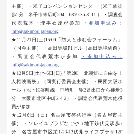
主催） ・米子コンベンションセンター（米子駅徒
歩5分 米子市末広町294 0859-35-8111 ） ・調査会
代表荒木・理事石原が参加
・参加申込み：
info@sakimori-japan.org
★11月21日(土)15:00「防人と歩む会フォーラム」
（同会主催） ・高田馬場F1ビル（高田馬場駅前）
・調査会代表荒木が参加
・参加申込み：
info@sakimori-japan.org
★12月5日(土)〜6日(日)「第2回 北朝鮮に自由を！
人権映画祭」（同実行委員会主催） ・民団大阪ホ
ール（地下鉄谷町線「中崎町」駅2番出口から徒歩3
分 大阪市北区中崎2-4-2） ・調査会代表荒木他役
員が参加
★12月6日（日）名古屋市啓発行事（名古屋市主
催） ・ソレイユプラザなごや（地下鉄伏見駅歩7
分 名古屋市中区栄1-23-13伏見ライフプラザ12F