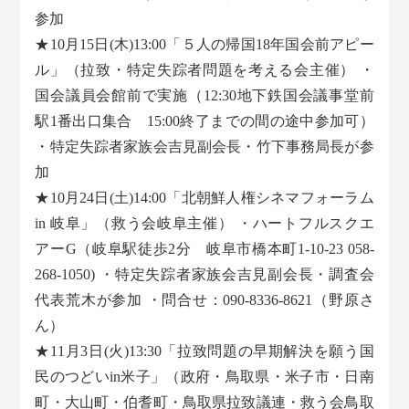
参加
★10月15日(木)13:00「５人の帰国18年国会前アピー
ル」（拉致・特定失踪者問題を考える会主催） ・
国会議員会館前で実施（12:30地下鉄国会議事堂前
駅1番出口集合 15:00終了までの間の途中参加可）
・特定失踪者家族会吉見副会長・竹下事務局長が参
加
★10月24日(土)14:00「北朝鮮人権シネマフォーラム
in 岐阜」（救う会岐阜主催） ・ハートフルスクエ
アーG（岐阜駅徒歩2分 岐阜市橋本町1-10-23 058-
268-1050) ・特定失踪者家族会吉見副会長・調査会
代表荒木が参加 ・問合せ：090-8336-8621（野原さ
ん）
★11月3日(火)13:30「拉致問題の早期解決を願う国
民のつどいin米子」（政府・鳥取県・米子市・日南
町・大山町・伯耆町・鳥取県拉致議連・救う会鳥取