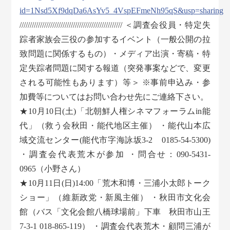
id=1Nsd5Xf9dqDa6AsYv5_4VspEFmeNh95qS&usp=sharing
////////////////////////////////////////////////// ＜調査会役員・特定失
踪者家族会三役の参加するイベント（一般公開の拉
致問題に関係するもの）・メディア出演・寄稿・特
定失踪者問題に関する報道（突発事案などで、変更
される可能性もあります）等＞ ※事前申込み・参
加費等についてはお問い合わせ先にご連絡下さい。
★10月10日(土)「北朝鮮人権シネマフォーラムin能
代」（救う会秋田・能代地区主催） ・能代山本広
域交流センター(能代市字海詠坂3-2 0185-54-5300)
・調査会代表荒木が参加 ・問合せ：090-5431-
0965（小野さん）
★10月11日(日)14:00「荒木和博・三浦小太郎トーク
ショー」（維新政党・新風主催） ・秋田市文化会
館（バス「文化会館八橋球場前」下車 秋田市山王
7-3-1 018-865-119） ・調査会代表荒木・顧問三浦が