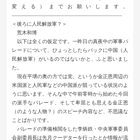
変える）までお願いします。
――――――――――――――――――――――
＜後ろに人民解放軍？＞
荒木和博
以下は全くの仮定です。一昨日の真夜中の軍事パ
レードについて、ひょっとしたらバックに中国（人
民解放軍）がいるのではないかと、ふと思いまし
た。
現在平壌の奥の方では党、というか金正恩周辺の
米国派と人民軍などの中国派が競っている状況のよ
うに思います。そんな中で午前零時から始めた今回
の派手なパレード、そして卑屈とも思える金正恩
（のような人物？）のスピーチ内容など、不思議な
ことばかりです。
パレードの準備検閲をした李炳鉄・中央軍事委員
会副委員長は先月クーデターを行ったとか情報が流