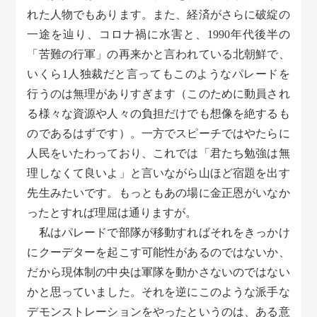
れた人物でもあります。また、経済がさらに破綻の
一途を辿り、コロナ禍に水害と、1990年代後半の
「苦難の行軍」の再来かと言われている北朝鮮で、
いくら1人独裁だと言ってもこのようなパレードを
行うのは無理がありすぎます（このために動員され
る様々な資源や人々の負担だけでも想像を絶するも
のであるはずです）。一方でスピーチではやたらに
人民をいたわっており、これでは「君たち勉強は無
理しなくて良いよ」と言いながら山ほど宿題を出す
先生みたいです。もっともあの場に金正恩がいなか
ったとすれば理屈は通りますが。
私はパレードで部隊が移動すればそれをきっかけ
にクーデターを起こす可能性があるのではないか、
だから現体制の中央は軍隊を動かさないのではない
かと思っていました。それを逆にこのような派手な
デモンストレーションをやったというのは、ある意