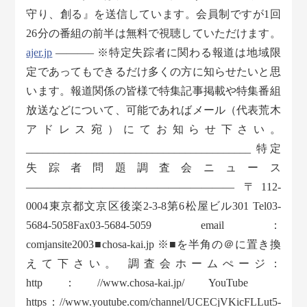
守り、創る』を送信しています。会員制ですが1回
26分の番組の前半は無料で視聴していただけます。
ajer.jp
———– ※特定失踪者に関わる報道は地域限
定であってもできるだけ多くの方に知らせたいと思
います。報道関係の皆様で特集記事掲載や特集番組
放送などについて、可能であればメール（代表荒木
アドレス宛）にてお知らせ下さい。
_________________________________________ 特定
失踪者問題調査会ニュース
——————————————————— 〒112-
0004東京都文京区後楽2-3-8第6松屋ビル301 Tel03-
5684-5058Fax03-5684-5059 email：
comjansite2003■chosa-kai.jp ※■を半角の＠に置き換
えて下さい。 調査会ホームぺージ：
http：//www.chosa-kai.jp/ YouTube
https：//www.youtube.com/channel/UCECjVKicFLLut5-