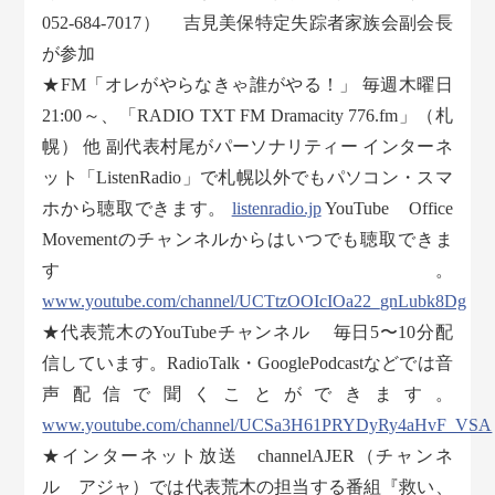
052-684-7017） 吉見美保特定失踪者家族会副会長
が参加
★FM「オレがやらなきゃ誰がやる！」 毎週木曜日
21:00～、「RADIO TXT FM Dramacity 776.fm」（札
幌） 他 副代表村尾がパーソナリティー インターネ
ット「ListenRadio」で札幌以外でもパソコン・スマ
ホから聴取できます。
listenradio.jp
YouTube Office
Movementのチャンネルからはいつでも聴取できま
す。
www.youtube.com/channel/UCTtzOOIcIOa22_gnLubk8Dg
★代表荒木のYouTubeチャンネル 毎日5〜10分配
信しています。RadioTalk・GooglePodcastなどでは音
声配信で聞くことができます。
www.youtube.com/channel/UCSa3H61PRYDyRy4aHvF_VSA
★インターネット放送 channelAJER（チャンネ
ル アジャ）では代表荒木の担当する番組『救い、