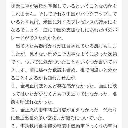
味既に軍が実権を掌握しているということなのかも
しれません。そしてそれを中国がバックアップして
いるとすれば、米国に対するプレゼンスの誇示にも
なるでしょう。逆に中国の支援なしにあれだけのパ
レードができたのかとか。
出てきた兵器ばかりが注目されている感じもしま
したが、見えない部分こそ大事なように思った次第
です。ついでに気がついたことをいくつか書いてお
きます。前に述べた仮説も含め、後で間違いと分か
ることもあるかも知れませんが。
１、金与正はほとんど存在感がなかった。画面に映
ってはいたが少なくとも中央近くではなかった。名
前も呼ばれなかった。
２、金正恩の妻李雪主は姿が見えなかった。代わり
に最近出番の多い玄松月が後ろについていた。
３、李炳鉄は自衛隊の軽装甲機動車そっくりの車両