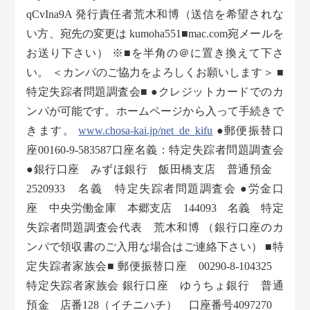
qCvIna9A 発行責任者荒木和博（送信を希望されな
い方、宛先の変更は kumoha551■mac.com宛メールを
お送り下さい） ※■を半角の＠に置き換えて下さ
い。 ＜カンパのご協力をよろしくお願いします＞ ■
特定失踪者問題調査会■ ●クレジットカードでのカ
ンパが可能です。ホームページから入って手続きで
きます。
www.chosa-kai.jp/net_de_kifu
●郵便振替口
座00160-9-583587口座名義：特定失踪者問題調査会
●銀行口座 みずほ銀行 飯田橋支店 普通預金
2520933 名義 特定失踪者問題調査会 ●労金口
座 中央労働金庫 本郷支店 144093 名義 特定
失踪者問題調査会代表 荒木和博 （銀行口座のカ
ンパで領収書のご入用な場合はご連絡下さい） ■特
定失踪者家族会■ 郵便振替口座 00290-8-104325
特定失踪者家族会 銀行口座 ゆうちょ銀行 普通
預金 店番128（イチニハチ） 口座番号4097270