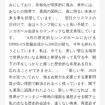
みにしており、非核化が現実的に進み、来年には、
あなたの指導で、貴国の国民に、真に明るい未来が
来る事を切望しています」。 翌日クリスマスの
日付けで、金はトランプ宛にもっと長い手紙で、シ
ンガポール会談をロマンチックな散文表現していま
す。 「6月の歴史的なシンガポールにおける
DPRK-US首脳会談から200日が経ち、今年も終わろ
うとしています。私は、今でも、美しい聖なる場所
で世界が大いなる興味と希望を持って見守る中、閣
下の手をしっかりと握った歴史的な名誉ある日を、
忘れることができません。」 「新しい年、2019
年が近づいており、弛まぬ努力を必要とする重要問
題が高い理想で解決されるべく残っています。閣下
も素直に認識されたように、新しい年になれば、全
世界がファンタジー映画の場面を連想させる閣下と
私の次なる歴史的会談を、遠くない将来、再度必ず