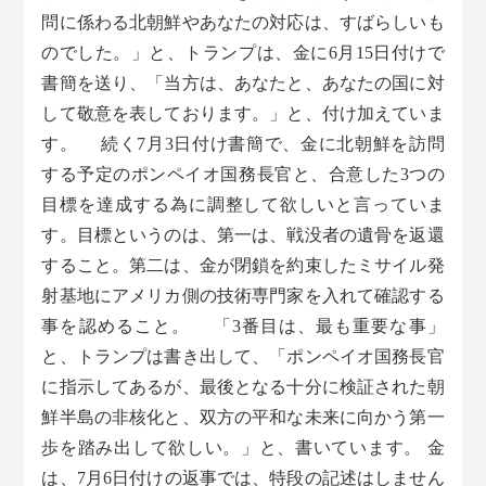
問に係わる北朝鮮やあなたの対応は、すばらしいも
のでした。」と、トランプは、金に6月15日付けで
書簡を送り、「当方は、あなたと、あなたの国に対
して敬意を表しております。」と、付け加えていま
す。 続く7月3日付け書簡で、金に北朝鮮を訪問
する予定のポンペイオ国務長官と、合意した3つの
目標を達成する為に調整して欲しいと言っていま
す。目標というのは、第一は、戦没者の遺骨を返還
すること。第二は、金が閉鎖を約束したミサイル発
射基地にアメリカ側の技術専門家を入れて確認する
事を認めること。 「3番目は、最も重要な事」
と、トランプは書き出して、「ポンペイオ国務長官
に指示してあるが、最後となる十分に検証された朝
鮮半島の非核化と、双方の平和な未来に向かう第一
歩を踏み出して欲しい。」と、書いています。 金
は、7月6日付けの返事では、特段の記述はしません