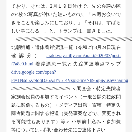
ており、それは、2月１９日付けで、先の会談の際
の4枚の写真が付いた短いもので、「来週お会いで
きることを楽しみにしており、」「それは、すばら
しい事になる。」と、トランプは、書きました。
///////////////////////////////////////////////////////////////////////////////////////////////////
北朝鮮船・遺体着岸漂流一覧（令和2年3月24日現在
確認分）
araki.way-nifty.com/araki/2020/03/post-
f7a8e9.html
着岸漂流一覧と失踪関連地点マップ
drive.google.com/open?
id=1Nsd5Xf9dqDa6AsYv5_4VspEFmeNh95qS&usp=sharing
////////////////////////////////////////////////// ＜調査会・特定失踪者
家族会役員の参加するイベント（一般公開の拉致問
題に関係するもの）・メディア出演・寄稿・特定失
踪者問題に関する報道（突発事案などで、変更され
る可能性もあります）等＞ ※事前申込み・参加費
等についてはお問い合わせ先にご連絡下さい。