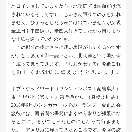
かヨイショしていますから（北朝鮮では画面だけ流
されているそうです）、じいさん譲りなのかも知れ
ません。ひょっとしたら表には出ていませんが父親
金正日も中国嫌い、米国大好きでしたから同じよう
な手紙を送っていたのかも。
この部分の後にさらに凄い表現が出てくるのです
が、とりあえず御一読下さい。北朝鮮という国が全
く違って見えてきます。「しおかぜ」では今後これ
を詳しく北朝鮮に伝えようと思います。
—————————————
ボブ・ウッドワード（ワシントンポスト副編集人）
著『RAGE（怒り）』第25章から （真砂太郎訳）
2018年6月のシンガポールでのトランプ・金正恩会
談後には、両者間の書簡によるやり取りが頻繁にな
ると共に、情がこもったものにもなって行きまし
た。「アメリカに帰ってきたところです。今回の訪