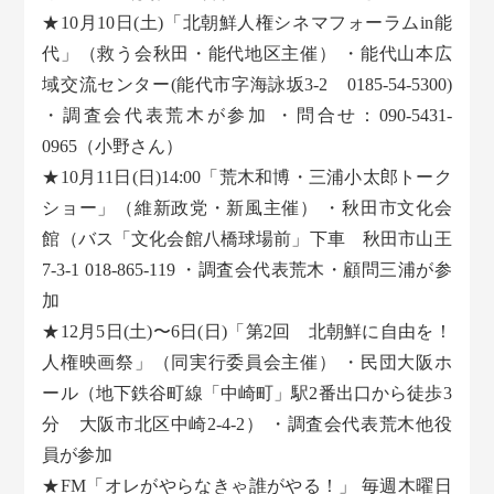
★10月10日(土)「北朝鮮人権シネマフォーラムin能
代」（救う会秋田・能代地区主催） ・能代山本広
域交流センター(能代市字海詠坂3-2 0185-54-5300)
・調査会代表荒木が参加 ・問合せ：090-5431-
0965（小野さん）
★10月11日(日)14:00「荒木和博・三浦小太郎トーク
ショー」（維新政党・新風主催） ・秋田市文化会
館（バス「文化会館八橋球場前」下車 秋田市山王
7-3-1 018-865-119 ・調査会代表荒木・顧問三浦が参
加
★12月5日(土)〜6日(日)「第2回 北朝鮮に自由を！
人権映画祭」（同実行委員会主催） ・民団大阪ホ
ール（地下鉄谷町線「中崎町」駅2番出口から徒歩3
分 大阪市北区中崎2-4-2） ・調査会代表荒木他役
員が参加
★FM「オレがやらなきゃ誰がやる！」 毎週木曜日