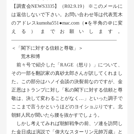
【調査会NEWS3335】（R02.9.19） ※このメールに
は返信しないで下さい。お問い合わせ等は代表荒木
のアドレスkumoha551●mac.com（●を半角の＠に変
える）までお願いします。
――――――――――――――――――――――
＜「閣下に対する信頼と尊敬」＞
荒木和博
前々号で紹介した「RAGE（怒り）」について、
その一部を翻訳家の真砂太郎さんが訳してくれまし
た。この部分はハノイ会談の決裂前なのですが、金
正恩はトランプに対し「私の閣下に対する信頼と尊
敬は、決して変わることがなく…」といった調子で
ここまで言うかというほどのヨイショぶりです。北
朝鮮人民が聞いたら腰を抜かすでしょう。
しかし考えてみれば朝鮮戦争の前、ソ連を訪問し
た金日成は演説で「偉大なスターリン元帥万歳」と