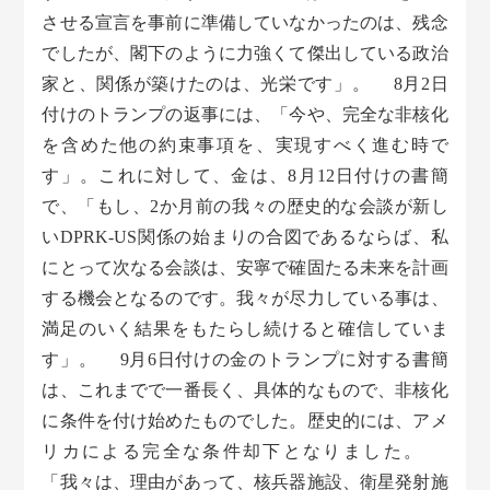
させる宣言を事前に準備していなかったのは、残念
でしたが、閣下のように力強くて傑出している政治
家と、関係が築けたのは、光栄です」。 8月2日
付けのトランプの返事には、「今や、完全な非核化
を含めた他の約束事項を、実現すべく進む時で
す」。これに対して、金は、8月12日付けの書簡
で、「もし、2か月前の我々の歴史的な会談が新し
いDPRK-US関係の始まりの合図であるならば、私
にとって次なる会談は、安寧で確固たる未来を計画
する機会となるのです。我々が尽力している事は、
満足のいく結果をもたらし続けると確信していま
す」。 9月6日付けの金のトランプに対する書簡
は、これまでで一番長く、具体的なもので、非核化
に条件を付け始めたものでした。歴史的には、アメ
リカによる完全な条件却下となりました。
「我々は、理由があって、核兵器施設、衛星発射施