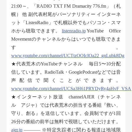
21:00～、「RADIO TXT FM Dramacity 776.fm」（札
幌） 他 副代表村尾がパーソナリティー インターネ
ット「ListenRadio」で札幌以外でもパソコン・スマ
ホから聴取できます。
listenradio.jp
YouTube Office
Movementのチャンネルからはいつでも聴取できま
す。
www.youtube.com/channel/UCTtzOOIcIOa22_gnLubk8Dg
★代表荒木のYouTubeチャンネル 毎日5〜10分配
信しています。RadioTalk・GooglePodcastなどでは音
声配信で聞くことができます。
www.youtube.com/channel/UCSa3H61PRYDyRy4aHvF_VSA
★インターネット放送 channelAJER（チャンネ
ル アジャ）では代表荒木の担当する番組『救い、
守り、創る』を送信しています。会員制ですが1回
26分の番組の前半は無料で視聴していただけます。
ajer.jp
———– ※特定失踪者に関わる報道は地域限