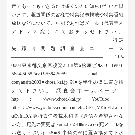
定であってもできるだけ多くの方に知らせたいと思
います。報道関係の皆様で特集記事掲載や特集番組
放送などについて、可能であればメール（代表荒木
アドレス宛）にてお知らせ下さい。
_________________________________________ 特定
失踪者問題調査会ニュース
——————————————————— 〒112-
0004東京都文京区後楽2-3-8第6松屋ビル301 Tel03-
5684-5058Fax03-5684-5059 email：
comjansite2003■chosa-kai.jp ※■を半角の＠に置き換
えて下さい。 調査会ホームぺージ：
http：//www.chosa-kai.jp/ YouTube
https：//www.youtube.com/channel/UCECjVKicFLLut5-
qCvIna9A 発行責任者荒木和博（送信を希望されな
い方、宛先の変更は kumoha551■mac.com宛メールを
お送り下さい） ※■を半角の＠に置き換えて下さ