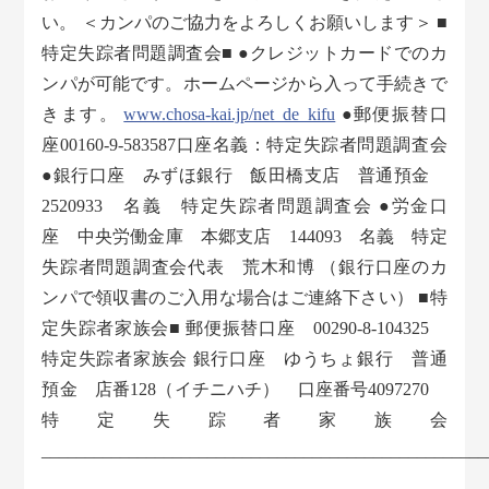
い。 ＜カンパのご協力をよろしくお願いします＞ ■
特定失踪者問題調査会■ ●クレジットカードでのカ
ンパが可能です。ホームページから入って手続きで
きます。
www.chosa-kai.jp/net_de_kifu
●郵便振替口
座00160-9-583587口座名義：特定失踪者問題調査会
●銀行口座 みずほ銀行 飯田橋支店 普通預金
2520933 名義 特定失踪者問題調査会 ●労金口
座 中央労働金庫 本郷支店 144093 名義 特定
失踪者問題調査会代表 荒木和博 （銀行口座のカ
ンパで領収書のご入用な場合はご連絡下さい） ■特
定失踪者家族会■ 郵便振替口座 00290-8-104325
特定失踪者家族会 銀行口座 ゆうちょ銀行 普通
預金 店番128（イチニハチ） 口座番号4097270
特定失踪者家族会
___________________________________________________