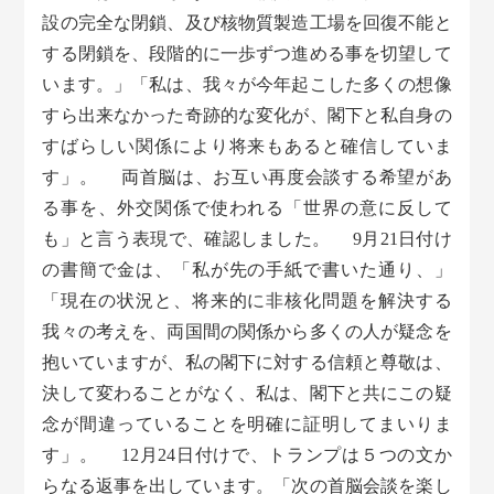
設の完全な閉鎖、及び核物質製造工場を回復不能と
する閉鎖を、段階的に一歩ずつ進める事を切望して
います。」「私は、我々が今年起こした多くの想像
すら出来なかった奇跡的な変化が、閣下と私自身の
すばらしい関係により将来もあると確信していま
す」。 両首脳は、お互い再度会談する希望があ
る事を、外交関係で使われる「世界の意に反して
も」と言う表現で、確認しました。 9月21日付け
の書簡で金は、「私が先の手紙で書いた通り、」
「現在の状況と、将来的に非核化問題を解決する
我々の考えを、両国間の関係から多くの人が疑念を
抱いていますが、私の閣下に対する信頼と尊敬は、
決して変わることがなく、私は、閣下と共にこの疑
念が間違っていることを明確に証明してまいりま
す」。 12月24日付けで、トランプは５つの文か
らなる返事を出しています。「次の首脳会談を楽し