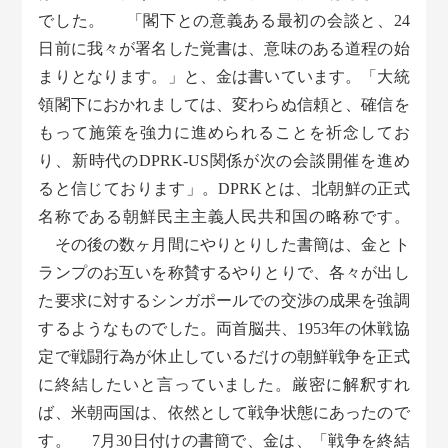
でした。 「閣下との意義ある最初の会談と、24
日前に我々が署名した覚書は、意味のある道程の始
まりとなります。」と、金は書いています。「大統
領閣下におかれましては、変わらぬ信頼と、確信を
もって施策を強力に進められることを祈念してお
り、新時代のDPRK-US関係が次の会談開催を進め
ると信じております」。DPRKとは、北朝鮮の正式
名称である朝鮮民主主義人民共和国の略称です。
その後の数ヶ月間にやりとりした書簡は、金とト
ランプのお互いを称賛するやりとりで、各々が出し
た要求に対するシンガポールでの交渉の成果を強調
するようなものでした。両首脳共、1953年の休戦協
定で戦闘行為が休止しているだけの朝鮮戦争を正式
に終結したいと言っていました。厳密に解釈すれ
ば、米朝両国は、依然として戦争状態にあったので
す。 7月30日付けの書簡で、金は、「戦争を終結