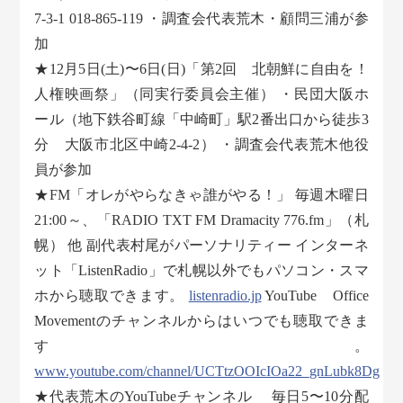
7-3-1 018-865-119 ・調査会代表荒木・顧問三浦が参
加
★12月5日(土)〜6日(日)「第2回 北朝鮮に自由を！
人権映画祭」（同実行委員会主催） ・民団大阪ホ
ール（地下鉄谷町線「中崎町」駅2番出口から徒歩3
分 大阪市北区中崎2-4-2） ・調査会代表荒木他役
員が参加
★FM「オレがやらなきゃ誰がやる！」 毎週木曜日
21:00～、「RADIO TXT FM Dramacity 776.fm」（札
幌） 他 副代表村尾がパーソナリティー インターネ
ット「ListenRadio」で札幌以外でもパソコン・スマ
ホから聴取できます。
listenradio.jp
YouTube Office
Movementのチャンネルからはいつでも聴取できま
す。
www.youtube.com/channel/UCTtzOOIcIOa22_gnLubk8Dg
★代表荒木のYouTubeチャンネル 毎日5〜10分配