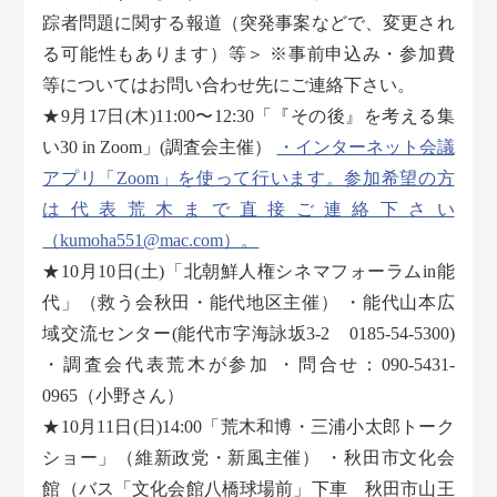
踪者問題に関する報道（突発事案などで、変更され
る可能性もあります）等＞ ※事前申込み・参加費
等についてはお問い合わせ先にご連絡下さい。
★9月17日(木)11:00〜12:30「『その後』を考える集
い30 in Zoom」(調査会主催）
・インターネット会議
アプリ「Zoom」を使って行います。参加希望の方
は代表荒木まで直接ご連絡下さい
（kumoha551@mac.com）。
★10月10日(土)「北朝鮮人権シネマフォーラムin能
代」（救う会秋田・能代地区主催） ・能代山本広
域交流センター(能代市字海詠坂3-2 0185-54-5300)
・調査会代表荒木が参加 ・問合せ：090-5431-
0965（小野さん）
★10月11日(日)14:00「荒木和博・三浦小太郎トーク
ショー」（維新政党・新風主催） ・秋田市文化会
館（バス「文化会館八橋球場前」下車 秋田市山王