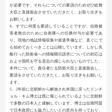
が必要です。それらについての要請のためぜひ総務
大臣と直接面会させていただきたく、お取り次ぎを
お願いします。
4、すでに何度も要請していることですが、拉致被
害者救出のために自衛隊への任務付与が必要であ
り、現地の地誌情報収集や派遣準備など、直ぐにで
も始めておくべきことは山積しています。しかし先
般行った防衛省への情報開示請求についての対応は
およそ国民を守る意志の感じられないものでした。
本件について、責任者たる防衛大臣と直接面会し、
要請をさせていただきたく、お取り次ぎをお願いし
ます。
5、2年前に北朝鮮から解放され米国に戻ったドンチ
ョル・キム博士は既に報じられているように北朝鮮
で多数の日本人と接触しています。博士は拉致問題
で日本政府にも協力したいとの意向を持っており、