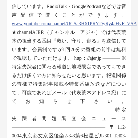
信しています。RadioTalk・GooglePodcastなどでは音
声配信で聞くことができます。
www.youtube.com/channel/UCSa3H61PRYDyRy4aHvF_VSA
★channelAJER（チャンネル アジャ）では代表荒
木の担当する番組『救い、守り、創る』を送信して
います。会員制ですが1回26分の番組の前半は無料
で視聴していただけます。 http：//ajer.jp ———– ※
特定失踪者に関わる報道は地域限定であってもでき
るだけ多くの方に知らせたいと思います。報道関係
の皆様で特集記事掲載や特集番組放送などについ
て、可能であればメール（代表荒木アドレス宛）に
てお知らせ下さい。
_________________________________________ 特定
失踪者問題調査会ニュース
——————————————————— 〒112-
0004東京都文京区後楽2-3-8第6松屋ビル301 Tel03-