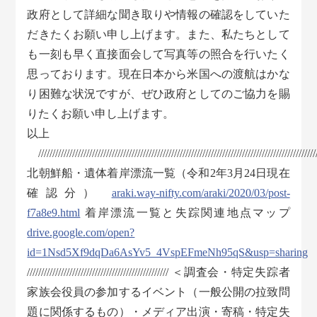
政府として詳細な聞き取りや情報の確認をしていた
だきたくお願い申し上げます。また、私たちとして
も一刻も早く直接面会して写真等の照合を行いたく
思っております。現在日本から米国への渡航はかな
り困難な状況ですが、ぜひ政府としてのご協力を賜
りたくお願い申し上げます。
以上
///////////////////////////////////////////////////////////////////////////////////////////////////
北朝鮮船・遺体着岸漂流一覧（令和2年3月24日現在
確認分）
araki.way-nifty.com/araki/2020/03/post-
f7a8e9.html
着岸漂流一覧と失踪関連地点マップ
drive.google.com/open?
id=1Nsd5Xf9dqDa6AsYv5_4VspEFmeNh95qS&usp=sharing
////////////////////////////////////////////////// ＜調査会・特定失踪者
家族会役員の参加するイベント（一般公開の拉致問
題に関係するもの）・メディア出演・寄稿・特定失