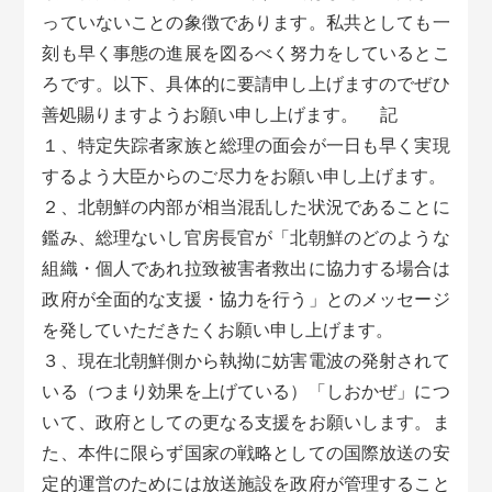
っていないことの象徴であります。私共としても一
刻も早く事態の進展を図るべく努力をしているとこ
ろです。以下、具体的に要請申し上げますのでぜひ
善処賜りますようお願い申し上げます。 記
１、特定失踪者家族と総理の面会が一日も早く実現
するよう大臣からのご尽力をお願い申し上げます。
２、北朝鮮の内部が相当混乱した状況であることに
鑑み、総理ないし官房長官が「北朝鮮のどのような
組織・個人であれ拉致被害者救出に協力する場合は
政府が全面的な支援・協力を行う」とのメッセージ
を発していただきたくお願い申し上げます。
３、現在北朝鮮側から執拗に妨害電波の発射されて
いる（つまり効果を上げている）「しおかぜ」につ
いて、政府としての更なる支援をお願いします。ま
た、本件に限らず国家の戦略としての国際放送の安
定的運営のためには放送施設を政府が管理すること