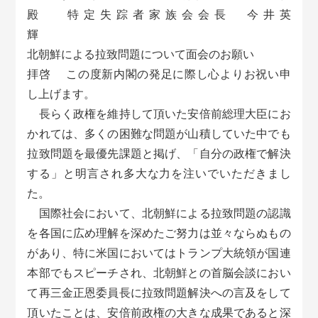
殿 特定失踪者家族会会長 今井英
輝
北朝鮮による拉致問題について面会のお願い
拝啓 この度新内閣の発足に際し心よりお祝い申
し上げます。
長らく政権を維持して頂いた安倍前総理大臣にお
かれては、多くの困難な問題が山積していた中でも
拉致問題を最優先課題と掲げ、「自分の政権で解決
する」と明言され多大な力を注いでいただきまし
た。
国際社会において、北朝鮮による拉致問題の認識
を各国に広め理解を深めたご努力は並々ならぬもの
があり、特に米国においてはトランプ大統領が国連
本部でもスピーチされ、北朝鮮との首脳会談におい
て再三金正恩委員長に拉致問題解決への言及をして
頂いたことは、安倍前政権の大きな成果であると深