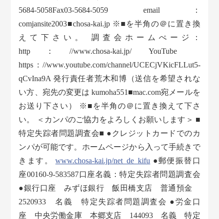
5684-5058Fax03-5684-5059 email：
comjansite2003■chosa-kai.jp ※■を半角の＠に置き換
えて下さい。 調査会ホームぺージ：
http：//www.chosa-kai.jp/ YouTube
https：//www.youtube.com/channel/UCECjVKicFLLut5-
qCvIna9A 発行責任者荒木和博（送信を希望されな
い方、宛先の変更は kumoha551■mac.com宛メールを
お送り下さい） ※■を半角の＠に置き換えて下さ
い。 ＜カンパのご協力をよろしくお願いします＞ ■
特定失踪者問題調査会■ ●クレジットカードでのカ
ンパが可能です。ホームページから入って手続きで
きます。
www.chosa-kai.jp/net_de_kifu
●郵便振替口
座00160-9-583587口座名義：特定失踪者問題調査会
●銀行口座 みずほ銀行 飯田橋支店 普通預金
2520933 名義 特定失踪者問題調査会 ●労金口
座 中央労働金庫 本郷支店 144093 名義 特定