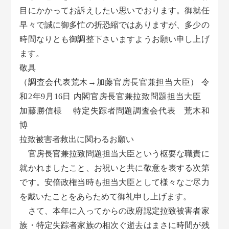
目にかかってお訴えしたい思いでおります。御就任
早々で誠に御多忙の折恐縮ではありますが、多少の
時間なりとも御調整下さいますようお願い申し上げ
ます。
敬具
（調査会代表荒木→加藤官房長官兼担当大臣） 令
和2年9月16日 内閣官房長官兼拉致問題担当大臣
加藤勝信様 特定失踪者問題調査会代表 荒木和
博
拉致被害者救出に関わるお願い
官房長官兼拉致問題担当大臣という枢要な職責に
就かれましたこと、お祝いと共に敬意を表する次第
です。安倍政権当時も担当大臣として様々なご尽力
を戴いたことをあらためて御礼申し上げます。
さて、本年に入ってからの政府認定拉致被害者家
族・特定失踪者家族の相次ぐ逝去はまさに時間が残