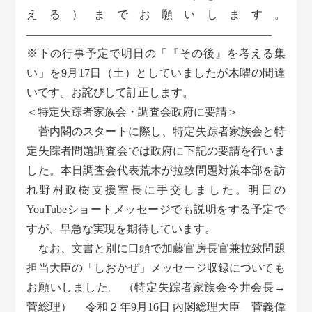
える）までお願いします。
――――――――――――――――――――――
※下の行事予定で明日の「『その後』を考える集
い」を9月17日（土）としていましたが木曜の間違
いです。お詫びして訂正します。
＜特定失踪者家族会・調査会政府に要請＞
菅内閣のスタートに際し、特定失踪者家族会と特
定失踪者問題調査会では政府に下記の要請を行いま
した。本日調査会代表荒木が拉致問題対策本部を訪
れ野村政樹支援室長に手交しました。明日の
YouTubeショートメッセージでも説明をする予定で
すが、早急な実現を期待しています。
なお、文書と別に口頭で加藤官房長官兼拉致問題
担当大臣の「しおかぜ」メッセージ収録についても
お願いしました。 （特定失踪者家族会今井会長→
菅総理） 令和２年9月16日 内閣総理大臣 菅義偉