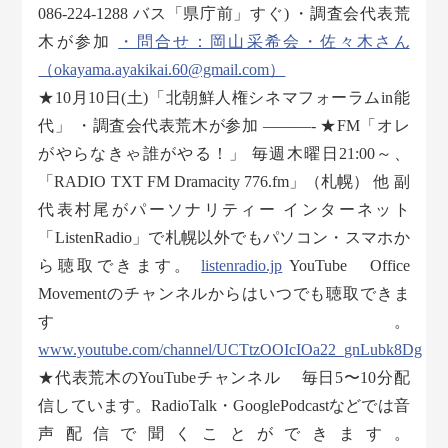
086-224-1288 バス「県庁前」すぐ) ・調査会代表荒
木が参加
・問合せ：岡山采希会・佐々木さん
（okayama.ayakikai.60@gmail.com）
★10月10日(土)「北朝鮮人権シネマフォーラムin能
代」 ・調査会代表荒木が参加 ———- ★FM「オレ
がやらなきゃ誰がやる！」 毎週木曜日21:00～、
「RADIO TXT FM Dramacity 776.fm」（札幌） 他 副
代表村尾がパーソナリティー インターネット
「ListenRadio」で札幌以外でもパソコン・スマホか
ら聴取できます。
listenradio.jp
YouTube Office
Movementのチャンネルからはいつでも聴取できま
す。
www.youtube.com/channel/UCTtzOOIcIOa22_gnLubk8Dg
★代表荒木のYouTubeチャンネル 毎日5〜10分配
信しています。RadioTalk・GooglePodcastなどでは音
声配信で聞くことができます。