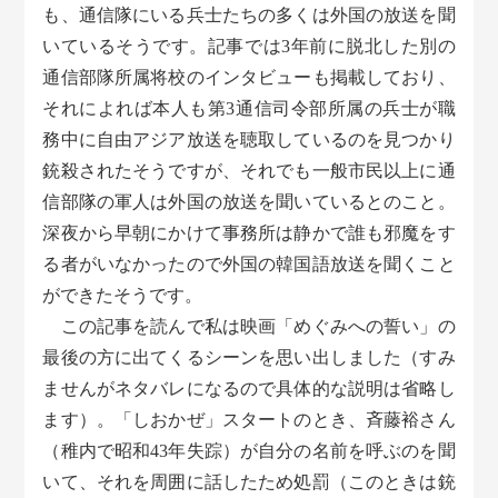
も、通信隊にいる兵士たちの多くは外国の放送を聞
いているそうです。記事では3年前に脱北した別の
通信部隊所属将校のインタビューも掲載しており、
それによれば本人も第3通信司令部所属の兵士が職
務中に自由アジア放送を聴取しているのを見つかり
銃殺されたそうですが、それでも一般市民以上に通
信部隊の軍人は外国の放送を聞いているとのこと。
深夜から早朝にかけて事務所は静かで誰も邪魔をす
る者がいなかったので外国の韓国語放送を聞くこと
ができたそうです。
この記事を読んで私は映画「めぐみへの誓い」の
最後の方に出てくるシーンを思い出しました（すみ
ませんがネタバレになるので具体的な説明は省略し
ます）。「しおかぜ」スタートのとき、斉藤裕さん
（稚内で昭和43年失踪）が自分の名前を呼ぶのを聞
いて、それを周囲に話したため処罰（このときは銃