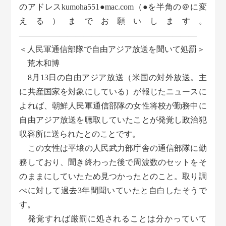
のアドレスkumoha551●mac.com（●を半角の＠に変
える）までお願いします。
――――――――――――――――――――――
＜人民軍通信部隊で自由アジア放送を聞いて処罰＞
荒木和博
8月13日の自由アジア放送（米国の対外放送。主
に共産国家を対象にしている）が報じたニュースに
よれば、朝鮮人民軍通信部隊の女性将校が勤務中に
自由アジア放送を聴取していたことが発覚し政治犯
収容所に送られたとのことです。
この女性は平壌の人民武力部庁舎の通信部隊に勤
務しており、聞き終わった後で周波数のセットをそ
のままにしていたため見つかったとのこと。取り調
べに対して過去3年間聞いていたと自白したそうで
す。
発覚すれば厳罰に処されることは分かっていて