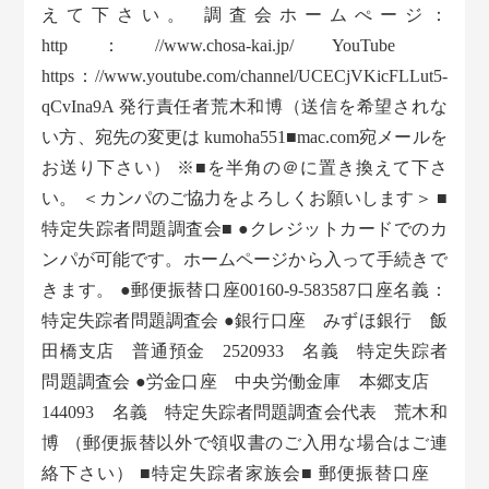
えて下さい。 調査会ホームぺージ：
http：//www.chosa-kai.jp/ YouTube
https：//www.youtube.com/channel/UCECjVKicFLLut5-
qCvIna9A 発行責任者荒木和博（送信を希望されな
い方、宛先の変更は kumoha551■mac.com宛メールを
お送り下さい） ※■を半角の＠に置き換えて下さ
い。 ＜カンパのご協力をよろしくお願いします＞ ■
特定失踪者問題調査会■ ●クレジットカードでのカ
ンパが可能です。ホームページから入って手続きで
きます。 ●郵便振替口座00160-9-583587口座名義：
特定失踪者問題調査会 ●銀行口座 みずほ銀行 飯
田橋支店 普通預金 2520933 名義 特定失踪者
問題調査会 ●労金口座 中央労働金庫 本郷支店
144093 名義 特定失踪者問題調査会代表 荒木和
博 （郵便振替以外で領収書のご入用な場合はご連
絡下さい） ■特定失踪者家族会■ 郵便振替口座