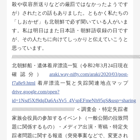
殺や収容所送りなどの厳罰ではなかったようです
が）されたとの話もありました。ともかく私たちの
「しおかぜ」も北朝鮮で必ず聞いている人がいま
す。私は明日はまた日本語・朝鮮語収録の日です
が、その人たちに向けてしっかりと伝えていこうと
思っています。
//////////////////////////////////////////////////////////////////////////////////////////////////////
北朝鮮船・遺体着岸漂流一覧（令和2年3月24日現在
確認分）
araki.way-nifty.com/araki/2020/03/post-
f7a8e9.html
着岸漂流一覧と失踪関連地点マップ
drive.google.com/open?
id=1Nsd5Xf9dqDa6AsYv5_4VspEFmeNh95qS&usp=sharing
////////////////////////////////////////////////// ＜調査会・特定失踪者
家族会役員の参加するイベント（一般公開の拉致問
題に関係するもの）・メディア出演・寄稿・特定失
踪者問題に関する報道（突発事案などで、変更され