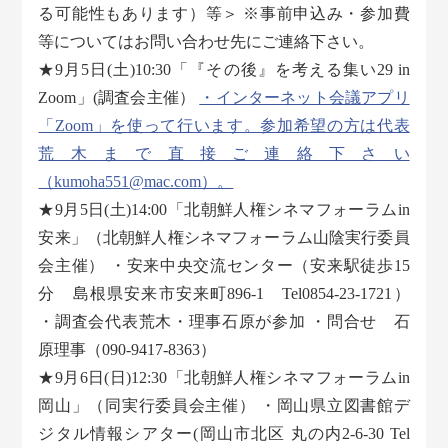
る可能性もあります）等＞ ※事前申込み・参加費
等についてはお問い合わせ先にご連絡下さい。
★9月5日(土)10:30「『その後』を考える集い29 in
Zoom」(調査会主催）
・インターネット会議アプリ
「Zoom」を使って行います。参加希望の方は代表
荒木まで直接ご連絡下さい
（kumoha551@mac.com）。
★9月5日(土)14:00「北朝鮮人権シネマフォーラムin
安来」（北朝鮮人権シネマフォーラム山陰実行委員
会主催） ・安来中央交流センター（安来駅徒歩15
分 島根県安来市安来町896-1 Tel0854-23-1721）
・調査会代表荒木・理事石原が参加 ・問合せ 石
原理事（090-9417-8363）
★9月6日(日)12:30「北朝鮮人権シネマフォーラムin
岡山」（同実行委員会主催） ・岡山県立図書館デ
ジタル情報シアター(岡山市北区 丸の内2-6-30 Tel