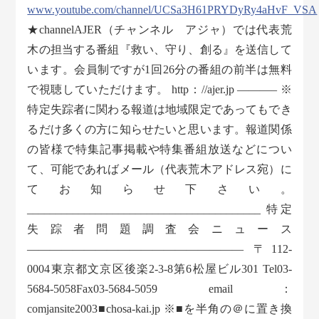
www.youtube.com/channel/UCSa3H61PRYDyRy4aHvF_VSA
★channelAJER（チャンネル アジャ）では代表荒
木の担当する番組『救い、守り、創る』を送信して
います。会員制ですが1回26分の番組の前半は無料
で視聴していただけます。 http：//ajer.jp ———– ※
特定失踪者に関わる報道は地域限定であってもでき
るだけ多くの方に知らせたいと思います。報道関係
の皆様で特集記事掲載や特集番組放送などについ
て、可能であればメール（代表荒木アドレス宛）に
てお知らせ下さい。
_________________________________________ 特定
失踪者問題調査会ニュース
——————————————————— 〒112-
0004東京都文京区後楽2-3-8第6松屋ビル301 Tel03-
5684-5058Fax03-5684-5059 email：
comjansite2003■chosa-kai.jp ※■を半角の＠に置き換