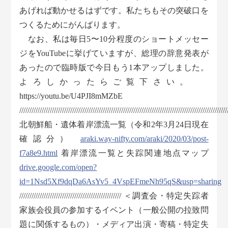
あげれば動かせるはずです。私たちもその突破口を
つくるためにがんばります。
なお、私は毎日5〜10分程度のショートメッセー
ジをYouTubeに挙げていますが、総理の辞意発表が
あったので臨時版で今日もう1本アップしました。
よろしかったらご覧下さい。
https://youtu.be/U4PJI8mMZbE
//////////////////////////////////////////////////////////////////////////////////////////////////////
北朝鮮船・遺体着岸漂流一覧（令和2年3月24日現在
確認分）
araki.way-nifty.com/araki/2020/03/post-
f7a8e9.html
着岸漂流一覧と失踪関連地点マップ
drive.google.com/open?
id=1Nsd5Xf9dqDa6AsYv5_4VspEFmeNh95qS&usp=sharing
////////////////////////////////////////////////// ＜調査会・特定失踪者
家族会役員の参加するイベント（一般公開の拉致問
題に関係するもの）・メディア出演・寄稿・特定失