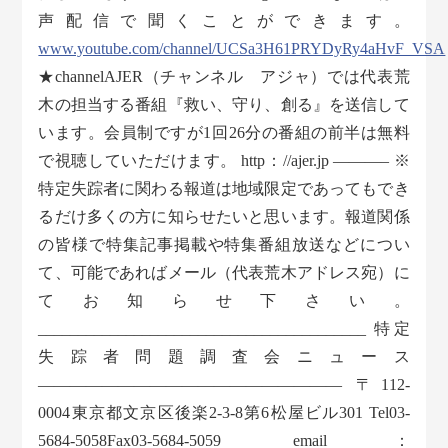
声配信で聞くことができます。
www.youtube.com/channel/UCSa3H61PRYDyRy4aHvF_VSA
★channelAJER（チャンネル アジャ）では代表荒
木の担当する番組『救い、守り、創る』を送信して
います。会員制ですが1回26分の番組の前半は無料
で視聴していただけます。 http：//ajer.jp ———– ※
特定失踪者に関わる報道は地域限定であってもでき
るだけ多くの方に知らせたいと思います。報道関係
の皆様で特集記事掲載や特集番組放送などについ
て、可能であればメール（代表荒木アドレス宛）に
てお知らせ下さい。
_________________________________________ 特定
失踪者問題調査会ニュース
——————————————————— 〒112-
0004東京都文京区後楽2-3-8第6松屋ビル301 Tel03-
5684-5058Fax03-5684-5059 email：