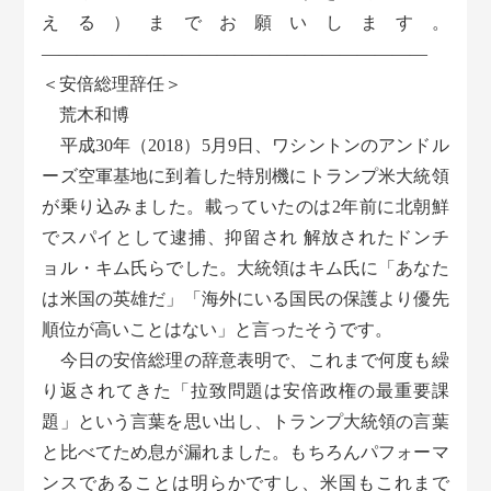
える）までお願いします。
――――――――――――――――――――――
＜安倍総理辞任＞
荒木和博
平成30年（2018）5月9日、ワシントンのアンドル
ーズ空軍基地に到着した特別機にトランプ米大統領
が乗り込みました。載っていたのは2年前に北朝鮮
でスパイとして逮捕、抑留され 解放されたドンチ
ョル・キム氏らでした。大統領はキム氏に「あなた
は米国の英雄だ」「海外にいる国民の保護より優先
順位が高いことはない」と言ったそうです。
今日の安倍総理の辞意表明で、これまで何度も繰
り返されてきた「拉致問題は安倍政権の最重要課
題」という言葉を思い出し、トランプ大統領の言葉
と比べてため息が漏れました。もちろんパフォーマ
ンスであることは明らかですし、米国もこれまで