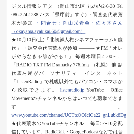
ジタル情報シアター(岡山市北区 丸の内2-6-30 Tel
086-224-1288 バス「県庁前」すぐ) ・調査会代表荒
木が参加
・問合せ：岡山采希会・佐々木さん
（okayama.ayakikai.60@gmail.com）
★10月10日(土)「北朝鮮人権シネマフォーラムin能
代」 ・調査会代表荒木が参加 ———- ★FM「オレ
がやらなきゃ誰がやる！」 毎週木曜日21:00～、
「RADIO TXT FM Dramacity 776.fm」（札幌） 他 副
代表村尾がパーソナリティー インターネット
「ListenRadio」で札幌以外でもパソコン・スマホか
ら聴取できます。
listenradio.jp
YouTube Office
Movementのチャンネルからはいつでも聴取できま
す。
www.youtube.com/channel/UCTtzOOIcIOa22_gnLubk8Dg
★代表荒木のYouTubeチャンネル 毎日5〜10分配
信しています。RadioTalk・GooglePodcastなどでは音