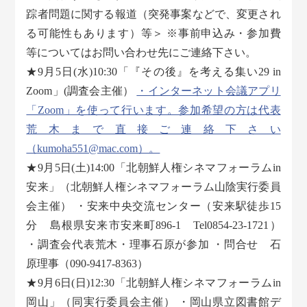
踪者問題に関する報道（突発事案などで、変更され
る可能性もあります）等＞ ※事前申込み・参加費
等についてはお問い合わせ先にご連絡下さい。
★9月5日(水)10:30「『その後』を考える集い29 in
Zoom」(調査会主催）
・インターネット会議アプリ
「Zoom」を使って行います。参加希望の方は代表
荒木まで直接ご連絡下さい
（kumoha551@mac.com）。
★9月5日(土)14:00「北朝鮮人権シネマフォーラムin
安来」（北朝鮮人権シネマフォーラム山陰実行委員
会主催） ・安来中央交流センター（安来駅徒歩15
分 島根県安来市安来町896-1 Tel0854-23-1721）
・調査会代表荒木・理事石原が参加 ・問合せ 石
原理事（090-9417-8363）
★9月6日(日)12:30「北朝鮮人権シネマフォーラムin
岡山」（同実行委員会主催） ・岡山県立図書館デ