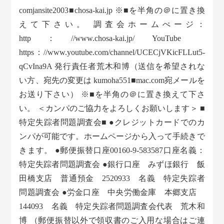
comjansite2003■chosa-kai.jp ※■を半角の＠に置き換
えて下さい。 調査会ホームぺージ：
http：//www.chosa-kai.jp/ YouTube
https：//www.youtube.com/channel/UCECjVKicFLLut5-
qCvIna9A 発行責任者荒木和博（送信を希望されな
い方、宛先の変更は kumoha551■mac.com宛メールを
お送り下さい） ※■を半角の＠に置き換えて下さ
い。 ＜カンパのご協力をよろしくお願いします＞ ■
特定失踪者問題調査会■ ●クレジットカードでのカ
ンパが可能です。ホームページから入って手続きで
きます。 ●郵便振替口座00160-9-583587口座名義：
特定失踪者問題調査会 ●銀行口座 みずほ銀行 飯
田橋支店 普通預金 2520933 名義 特定失踪者
問題調査会 ●労金口座 中央労働金庫 本郷支店
144093 名義 特定失踪者問題調査会代表 荒木和
博 （郵便振替以外で領収書のご入用な場合はご連