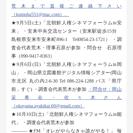
荒木まで直接ご連絡下さい
（kumoha551@mac.com）。
★9月5日(土)「北朝鮮人権シネマフォーラムin安
来」 ・安来中央交流センター（安来駅徒歩15分
島根県安来市安来町896-1 Tel0854-23-1721） ・調
査会代表荒木・理事石原が参加 ・問合せ 石原理
事（090-9417-8363）
★9月6日(日)「北朝鮮人権シネマフォーラムin岡
山」 ・岡山県立図書館デジタル情報シアター(岡山
市北区 丸の内2-6-30 Tel 086-224-1288 バス「県庁
前」すぐ) ・調査会代表荒木が参加
・問合せ：岡山
采希会・佐々木さん
（okayama.ayakikai.60@gmail.com）
★10月10日(土)「北朝鮮人権シネマフォーラムin能
代」 ・調査会代表荒木が参加
———- ★FM「オレがやらなきゃ誰がやる！」 毎