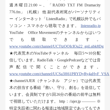
週木曜日21:00～、「RADIO TXT FM Dramacity
776.fm」（札幌） 他 副代表村尾がパーソナリティ
ー インターネット「ListenRadio」で札幌以外でもパ
ソコン・スマホから聴取できます。
listenradio.jp
YouTube Office Movementのチャンネルからはいつ
でも聴取できます。
www.youtube.com/channel/UCTtzOOIcIOa22_gnLubk8Dg
★代表荒木のYouTubeチャンネル 毎日5〜10分配
信しています。RadioTalk・GooglePodcastなどでは音
声配信で聞くことができます。
www.youtube.com/channel/UCSa3H61PRYDyRy4aHvF_VSA
★channelAJER（チャンネル アジャ）では代表荒
木の担当する番組『救い、守り、創る』を送信して
います。会員制ですが1回26分の番組の前半は無料
で視聴していただけます。 http：//ajer.jp ———– ※
特定失踪者に関わる報道は地域限定であってもでき