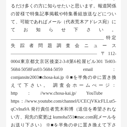
るだけ多くの方に知らせたいと思います。報道関係
の皆様で特集記事掲載や特集番組放送などについ
て、可能であればメール（代表荒木アドレス宛）に
てお知らせ下さい。
_________________________________________ 特定
失踪者問題調査会ニュース
——————————————————— 〒112-
0004東京都文京区後楽2-3-8第6松屋ビル301 Tel03-
5684-5058Fax03-5684-5059 email：
comjansite2003■chosa-kai.jp ※■を半角の＠に置き換
えて下さい。 調査会ホームぺージ：
http：//www.chosa-kai.jp/ YouTube
https：//www.youtube.com/channel/UCECjVKicFLLut5-
qCvIna9A 発行責任者荒木和博（送信を希望されな
い方、宛先の変更は kumoha551■mac.com宛メールを
お送り下さい） ※■を半角の＠に置き換えて下さ