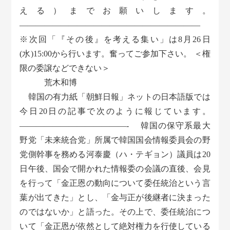
える）までお願いします。
――――――――――――――――――――――
※次回「『その後』を考える集い」は8月26日
(水)15:00から行います。奮ってご参加下さい。 ＜権
限の委譲などできない＞
荒木和博
韓国の有力紙「朝鮮日報」ネットの日本語版では
今日20日の記事で次のように報じています。
—————————————- 韓国の保守系最大
野党「未来統合党」所属で韓国国会情報委員会の野
党側幹事を務める河泰慶（ハ・テギョン）議員は20
日午後、国会で開かれた情報委の会議の直後、会見
を行って「金正恩の動向について委任統治という言
葉が出てきた」とし、「金与正が後継者に決まった
のではないか」と語った。その上で、委任統治につ
いて「金正恩が依然として絶対権力を行使している