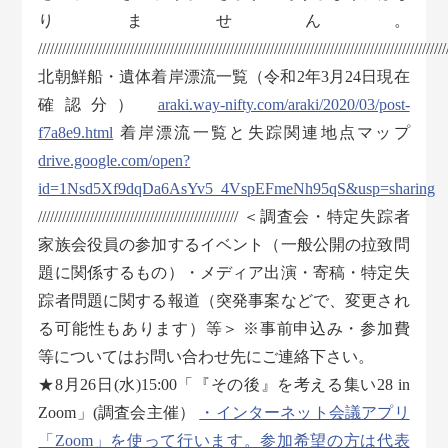
りません。
//////////////////////////////////////////////////////////////////////////////////////////////////////
北朝鮮船・遺体着岸漂流一覧（令和2年3月24日現在
確認分）
araki.way-nifty.com/araki/2020/03/post-
f7a8e9.html
着岸漂流一覧と失踪関連地点マップ
drive.google.com/open?
id=1Nsd5Xf9dqDa6AsYv5_4VspEFmeNh95qS&usp=sharing
////////////////////////////////////////////////// ＜調査会・特定失踪者
家族会役員の参加するイベント（一般公開の拉致問
題に関係するもの）・メディア出演・寄稿・特定失
踪者問題に関する報道（突発事案などで、変更され
る可能性もあります）等＞ ※事前申込み・参加費
等についてはお問い合わせ先にご連絡下さい。
★8月26日(水)15:00「『その後』を考える集い28 in
Zoom」(調査会主催）
・インターネット会議アプリ
「Zoom」を使って行います。参加希望の方は代表