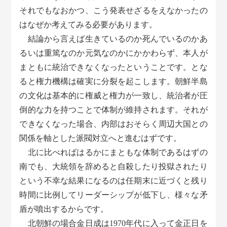
それでもなおかつ、こう発表せざるをえなかったの
はなぜか考えてみる必要があります。
結論から言えば生きているのか死んでいるのかあ
るいは重篤なのか元気なのかにかかわらず、本人が
まともに統治できなくなったということです。とな
ると権力機構は確実に分裂を起こします。朝鮮半島
の文化は基本的に権威と権力が一致し、統治者が圧
倒的な力を持つことで体制が維持されます。それが
できなくなった場合、内部はおそらく周辺大国との
関係を軸とした派閥対立へと進むはずです。
北に比べればはるかにまともな体制であるはずの
南でも、大統領を辞めると自殺したり投獄されたり
という不幸な結果になるのは任期末に近づくと残り
時間に比例してリーダーシップが低下し、様々な矛
盾が噴出するからです。
北朝鮮の場合金日成は1970年代に入って金正日を