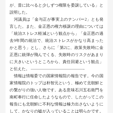
が、昔に比べると少しずつ権限を委譲している」と
説明した。
河議員は「金与正が事実上のナンバー2」とも発
言した。また、金正恩の権力移譲の理由については
「統治ストレス軽減という観点から」「金正恩の過
去9年間の統治で、統治ストレスがかなり高まった
かと思う」とし、さらに「第2に、政策失敗時に金
正恩に銃弾が飛んでくる、失敗時のリスクがあまり
に大きいというところから、責任回避という観点」
と伝えた。 —————————————-
情報は情報委での国家情報院の報告です。今の国
家情報院のトップは朴智元という、極めて北朝鮮と
の繋がりの強い人物です。ある意味石川五右衛門を
南町奉行に任命したようなもので、したがってこの
報告にも北朝鮮に不利な情報は極力出さないように
して、かなりの嘘が入っていることは明らかです。