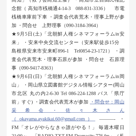
念館（ 高知市桟橋通4-14-3 088-831-3336） 市電
桟橋車庫前下車 ・調査会代表荒木・理事上野が参
加 ・問合せ 上野理事（090-3184-3964）
★9月5日(土)「北朝鮮人権シネマフォーラムin安
来」 ・安来中央交流センター（安来駅徒歩15分
島根県安来市安来町896-1 Tel0854-23-1721） ・調
査会代表荒木・理事石原が参加 ・問合せ 石原理
事（090-9417-8363）
★9月6日(日)「北朝鮮人権シネマフォーラムin岡
山」 ・岡山県立図書館デジタル情報シアター(岡山
市北区 丸の内2-6-30 Tel 086-224-1288 バス「県庁
前」すぐ) ・調査会代表荒木が参加
・問合せ：岡山
采希会・佐々木さん
（okayama.ayakikai.60@gmail.com）
———- ・
FM「オレがやらなきゃ誰がやる！」 毎週木曜日
21:00～、「RADIO TXT FM Dramacity 776.fm」（札