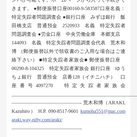
きます。 ●郵便振替口座00160-9-583587口座名義：
特定失踪者問題調査会 ●銀行口座 みずほ銀行 飯
田橋支店 普通預金 2520933 名義 特定失踪者
問題調査会 ●労金口座 中央労働金庫 本郷支店
144093 名義 特定失踪者問題調査会代表 荒木和
博 （郵便振替以外で領収書のご入用な場合はご連
絡下さい） ■特定失踪者家族会■ 郵便振替口座
00290-8-104325 特定失踪者家族会 銀行口座 ゆう
ちょ銀行 普通預金 店番128（イチニハチ） 口
座番号4097270 特定失踪者家族会
___________________________________________________
——————————————- 荒木和博（ARAKI,
Kazuhiro） H.P. 090-8517-9601
kumoha551@mac.com
araki.way-nifty.com/araki/
——————————————-