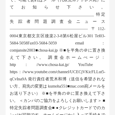
てお知らせ下さい。
_________________________________________ 特定
失踪者問題調査会ニュース
——————————————————— 〒112-
0004東京都文京区後楽2-3-8第6松屋ビル301 Tel03-
5684-5058Fax03-5684-5059 email：
comjansite2003■chosa-kai.jp ※■を半角の＠に置き換
えて下さい。 調査会ホームぺージ：
http：//www.chosa-kai.jp/ YouTube
https：//www.youtube.com/channel/UCECjVKicFLLut5-
qCvIna9A 発行責任者荒木和博（送信を希望されな
い方、宛先の変更は kumoha551■mac.com宛メールを
お送り下さい） ※■を半角の＠に置き換えて下さ
い。 ＜カンパのご協力をよろしくお願いします＞ ■
特定失踪者問題調査会■ ●クレジットカードでのカ
ンパが可能です。ホームページから入って手続きで