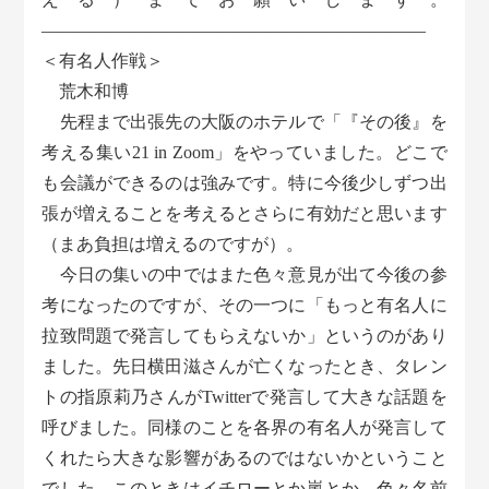
——————————————————————
＜有名人作戦＞
荒木和博
先程まで出張先の大阪のホテルで「『その後』を
考える集い21 in Zoom」をやっていました。どこで
も会議ができるのは強みです。特に今後少しずつ出
張が増えることを考えるとさらに有効だと思います
（まあ負担は増えるのですが）。
今日の集いの中ではまた色々意見が出て今後の参
考になったのですが、その一つに「もっと有名人に
拉致問題で発言してもらえないか」というのがあり
ました。先日横田滋さんが亡くなったとき、タレン
トの指原莉乃さんがTwitterで発言して大きな話題を
呼びました。同様のことを各界の有名人が発言して
くれたら大きな影響があるのではないかということ
でした。このときはイチローとか嵐とか、色々名前