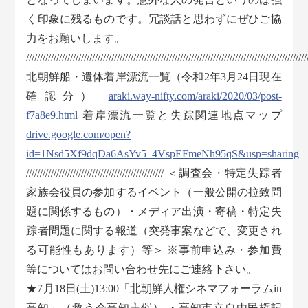
く印象に残るものです。冗談話と思わずにぜひご協
力をお願いします。
//////////////////////////////////////////////////////////////////////////////////////////////////////
北朝鮮船・遺体着岸漂流一覧（令和2年3月24日現在
確認分）
araki.way-nifty.com/araki/2020/03/post-
f7a8e9.html
着岸漂流一覧と失踪関連地点マップ
drive.google.com/open?
id=1Nsd5Xf9dqDa6AsYv5_4VspEFmeNh95qS&usp=sharing
////////////////////////////////////////////////// ＜調査会・特定失踪者
家族会役員の参加するイベント（一般公開の拉致問
題に関係するもの）・メディア出演・寄稿・特定失
踪者問題に関する報道（突発事案などで、変更され
る可能性もあります）等＞ ※事前申込み・参加費
等についてはお問い合わせ先にご連絡下さい。
★7月18日(土)13:00「北朝鮮人権シネマフォーラムin
高知」（救う会高知主催） ・高知市立自由民権記