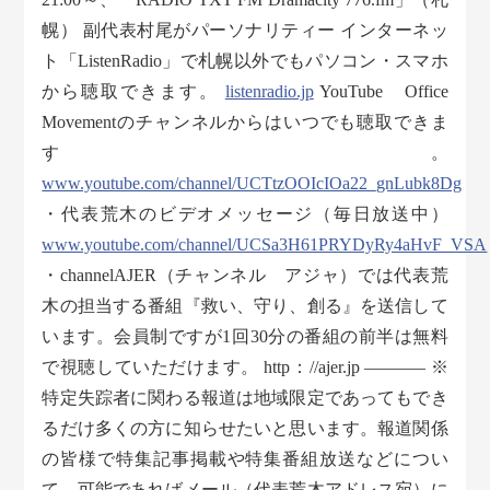
幌） 副代表村尾がパーソナリティー インターネッ
ト「ListenRadio」で札幌以外でもパソコン・スマホ
から聴取できます。
listenradio.jp
YouTube Office
Movementのチャンネルからはいつでも聴取できま
す。
www.youtube.com/channel/UCTtzOOIcIOa22_gnLubk8Dg
・代表荒木のビデオメッセージ（毎日放送中）
www.youtube.com/channel/UCSa3H61PRYDyRy4aHvF_VSA
・channelAJER（チャンネル アジャ）では代表荒
木の担当する番組『救い、守り、創る』を送信して
います。会員制ですが1回30分の番組の前半は無料
で視聴していただけます。 http：//ajer.jp ———– ※
特定失踪者に関わる報道は地域限定であってもでき
るだけ多くの方に知らせたいと思います。報道関係
の皆様で特集記事掲載や特集番組放送などについ
て、可能であればメール（代表荒木アドレス宛）に