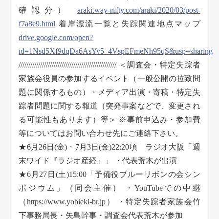
確認分）
araki.way-nifty.com/araki/2020/03/post-
f7a8e9.html
着岸漂流一覧と失踪関連地点マップ
drive.google.com/open?
id=1Nsd5Xf9dqDa6AsYv5_4VspEFmeNh95qS&usp=sharing
////////////////////////////////////////////////// ＜調査会・特定失踪者
家族会役員の参加するイベント（一般公開の拉致問
題に関係するもの）・メディア出演・寄稿・特定失
踪者問題に関する報道（突発事案などで、変更され
る可能性もあります）等＞ ※事前申込み・参加費
等についてはお問い合わせ先にご連絡下さい。
★6月26日(金)・7月3日(金)22:20頃 ラジオ大阪「週
末ワイド『ラジオ産経』」 ・代表荒木が出演
★6月27日(土)15:00「予備役ブルーリボンの会シン
ポジウム」（同会主催） ・YouTubeでの中継
（https://www.yobieki-br.jp） ・特定失踪者家族会竹
下事務局長・矢島幹事・調査会代表荒木が参加