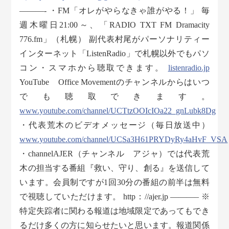
———- ・FM「オレがやらなきゃ誰がやる！」 毎
週木曜日21:00～、「RADIO TXT FM Dramacity
776.fm」（札幌） 副代表村尾がパーソナリティー
インターネット「ListenRadio」で札幌以外でもパソ
コン・スマホから聴取できます。
listenradio.jp
YouTube Office Movementのチャンネルからはいつ
でも聴取できます。
www.youtube.com/channel/UCTtzOOIcIOa22_gnLubk8Dg
・代表荒木のビデオメッセージ（毎日放送中）
www.youtube.com/channel/UCSa3H61PRYDyRy4aHvF_VSA
・channelAJER（チャンネル アジャ）では代表荒
木の担当する番組『救い、守り、創る』を送信して
います。会員制ですが1回30分の番組の前半は無料
で視聴していただけます。 http：//ajer.jp ———– ※
特定失踪者に関わる報道は地域限定であってもでき
るだけ多くの方に知らせたいと思います。報道関係