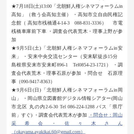
★7月18日(土)13:00「北朝鮮人権シネマフォーラムin
高知」（救う会高知主催） ・高知市立自由民権記
念館（ 高知市桟橋通4-14-3 088-831-3336） 市電
桟橋車庫前下車 ・調査会代表荒木・理事上野が参
加
★9月5日(土)「北朝鮮人権シネマフォーラムin安
来」 ・安来中央交流センター（安来駅徒歩15分
島根県安来市安来町896-1 Tel0854-23-1721） ・調
査会代表荒木・理事石原が参加 ・問合せ 石原理
事（090-9417-8363）
★9月6日(日)「北朝鮮人権シネマフォーラムin岡
山」 ・岡山県立図書館デジタル情報シアター(岡山
市北区 丸の内2-6-30 Tel 086-224-1288 バス「県庁
前」すぐ) ・調査会代表荒木が参加
・問合せ：岡山
采希会・佐々木さん
（okayama.ayakikai.60@gmail.com）