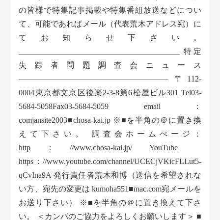
の皆様で特集記事掲載や特集番組放送などについ
て、可能であればメール（代表荒木アドレス宛）に
てお知らせ下さい。
_________________________________________ 特定
失踪者問題調査会ニュース
——————————————————— 〒112-
0004東京都文京区後楽2-3-8第6松屋ビル301 Tel03-
5684-5058Fax03-5684-5059 email：
comjansite2003■chosa-kai.jp ※■を半角の＠に置き換
えて下さい。 調査会ホームぺージ：
http：//www.chosa-kai.jp/ YouTube
https：//www.youtube.com/channel/UCECjVKicFLLut5-
qCvIna9A 発行責任者荒木和博（送信を希望されな
い方、宛先の変更は kumoha551■mac.com宛メールを
お送り下さい） ※■を半角の＠に置き換えて下さ
い。 ＜カンパのご協力をよろしくお願いします＞ ■