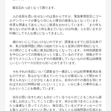
最近忘れっぽくなって困ります。
人の名前を思い出せないのは昔からですが、緊急事態宣言にゴー
ルデンウィークが重なり日にちと曜日の感覚もなくなっています。
何度も間違えてあちこちにご迷惑をおかけしています。「まだ何も
知らないのが18 歳 もう何も覚えていないのが81歳」とか言いますが
63歳にしてそんな感じになってきました。
歳のせいにしてはいけないのですが、調査会もすでに設立以来17
年、私が拉致問題に関わり始めてからもう足掛け四半世紀になり、
その間のことすら既に相当記憶がなくなっています。今特別調査班
を中心にかつての情報をひっくり返しているのですが、情報が不十
分でリストに入っておらずその後調査していないものの実は結構怪
しいというケースが次から次へと出てきています。
それぞれの失踪について調査会で一番詳しいのは杉野事務局次長
なのですが、私もかなり覚えていたつもりが最近になって聞かれて
答えられないことが少なくありません。自分のボケの責任を別にす
ればそれだけ時間が経ったということと、いかに多くの事件があっ
たかということを痛感しています。
自分が思い出すためにも分かっているつもりのことをこれから繰
り返しお伝えしてしてこうと思います。何かお気づきのことがあっ
たら遠慮なく言ってください。毎日流しているビデオメッセージで
も取り上げていきたいと思います。
少なくとも拉致問題が忘却され