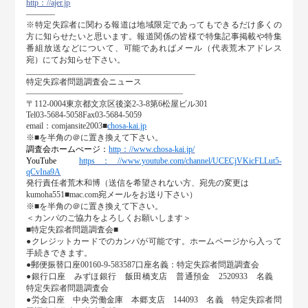
http：//ajer.jp
———–
※特定失踪者に関わる報道は地域限定であってもできるだけ多くの
方に知らせたいと思います。報道関係の皆様で特集記事掲載や特集
番組放送などについて、可能であればメール（代表荒木アドレス
宛）にてお知らせ下さい。
_________________________________________
特定失踪者問題調査会ニュース
———————————————————
〒112-0004東京都文京区後楽2-3-8第6松屋ビル301
Tel03-5684-5058Fax03-5684-5059
email：comjansite2003■
chosa-kai.jp
※■を半角の＠に置き換えて下さい。
調査会ホームぺージ：
http：//www.chosa-kai.jp/
YouTube
https：//www.youtube.com/channel/UCECjVKicFLLut5-
qCvIna9A
発行責任者荒木和博（送信を希望されない方、宛先の変更は
kumoha551■mac.com宛メールをお送り下さい）
※■を半角の＠に置き換えて下さい。
＜カンパのご協力をよろしくお願いします＞
■特定失踪者問題調査会■
●クレジットカードでのカンパが可能です。ホームページから入って
手続きできます。
●郵便振替口座00160-9-583587口座名義：特定失踪者問題調査会
●銀行口座 みずほ銀行 飯田橋支店 普通預金 2520933 名義
特定失踪者問題調査会
●労金口座 中央労働金庫 本郷支店 144093 名義 特定失踪者問