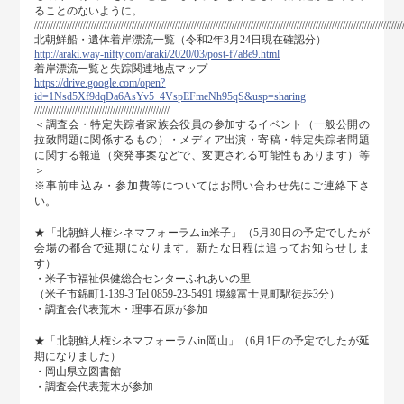
ることのないように。
////////////////////////////////////////////////////////////////////////////////////////////////////////////////////////////////////////
北朝鮮船・遺体着岸漂流一覧（令和2年3月24日現在確認分）
http://araki.way-nifty.com/araki/2020/03/post-f7a8e9.html
着岸漂流一覧と失踪関連地点マップ
https://drive.google.com/open?
id=1Nsd5Xf9dqDa6AsYv5_4VspEFmeNh95qS&usp=sharing
//////////////////////////////////////////////////
＜調査会・特定失踪者家族会役員の参加するイベント（一般公開の
拉致問題に関係するもの）・メディア出演・寄稿・特定失踪者問題
に関する報道（突発事案などで、変更される可能性もあります）等
＞
※事前申込み・参加費等についてはお問い合わせ先にご連絡下さ
い。
★「北朝鮮人権シネマフォーラムin米子」（5月30日の予定でしたが
会場の都合で延期になります。新たな日程は追ってお知らせしま
す）
・米子市福祉保健総合センターふれあいの里
（米子市錦町1-139-3 Tel 0859-23-5491 境線富士見町駅徒歩3分）
・調査会代表荒木・理事石原が参加
★「北朝鮮人権シネマフォーラムin岡山」（6月1日の予定でしたが延
期になりました）
・岡山県立図書館
・調査会代表荒木が参加