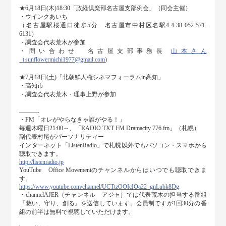
★6月18日(木)18:30「政経倶楽部名古屋支部例会」（同会主催）
・ウインクあいち
（名古屋駅桜通口徒歩5分 名古屋市中村区名駅4-4-38 052-571-
6131）
・調査会代表荒木が参加
・問い合わせ 名古屋支部事務長
山本さん
（sunflowermichi1977@gmail.com
)
★7月18日(土)「北朝鮮人権シネマフォーラムin高知」
・高知市
・調査会代表荒木・理事上野が参加
———-
・FM「オレがやらなきゃ誰がやる！」
毎週木曜日21:00～、「RADIO TXT FM Dramacity 776.fm」（札幌）
副代表村尾がパーソナリティー
インターネット「ListenRadio」で札幌以外でもパソコン・スマホから
聴取できます。
http://listenradio.jp
YouTube Office Movementのチャンネルからはいつでも聴取できま
す。
https://www.youtube.com/channel/UCTtzOOIcIOa22_gnLubk8Dg
・channelAJER（チャンネル アジャ）では代表荒木の担当する番組
『救い、守り、創る』を送信しています。会員制ですが1回30分の番
組の前半は無料で視聴していただけます。