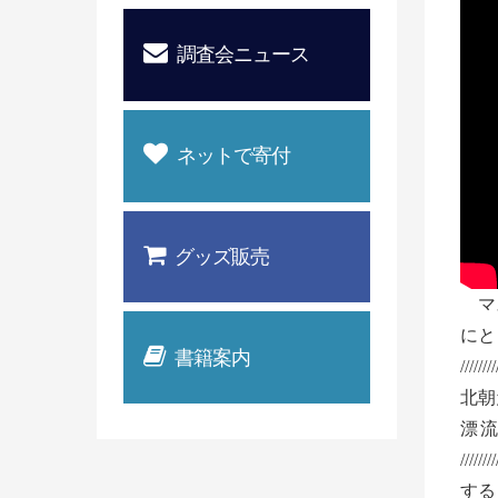
調査会ニュース
ネットで寄付
グッズ販売
マス
にと
書籍案内
////////
北朝
漂
///
する