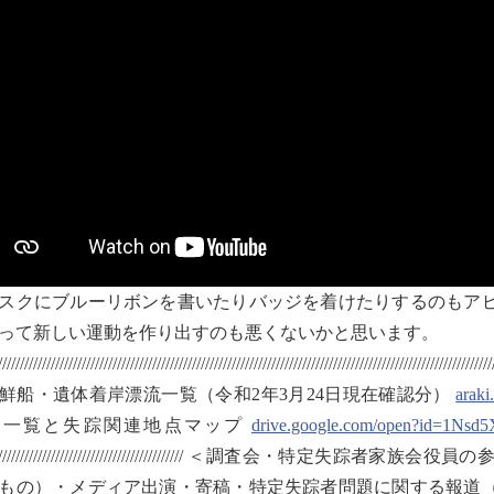
クにブルーリボンを書いたりバッジを着けたりするのもアピ
って新しい運動を作り出すのも悪くないかと思います。
////////////////////////////////////////////////////////////////////////////////////////////////////////////////
鮮船・遺体着岸漂流一覧（令和2年3月24日現在確認分）
araki
流一覧と失踪関連地点マップ
drive.google.com/open?id=1Ns
/////////////////////////////////////////////// ＜
もの）・メディア出演・寄稿・特定失踪者問題に関する報道