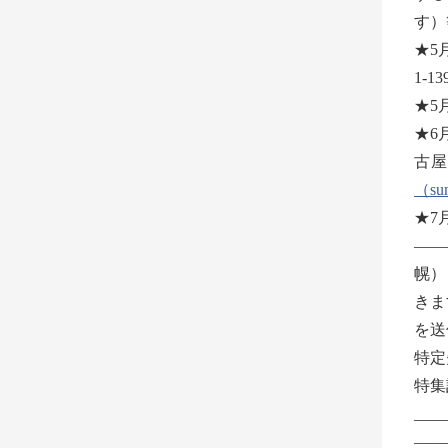
す）
★5
1-
★5
★6
古屋
（sun
★7
——
幌）
き
を送
特定
特集
__
——