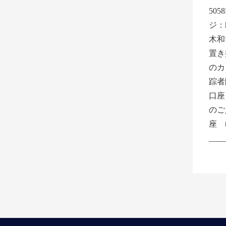
505
ジ：ht
木和
置き
のカ
踪者
口座
のご
座 
____