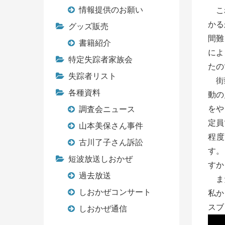
情報提供のお願い
これ
かる
グッズ販売
間難
書籍紹介
によ
特定失踪者家族会
たの
失踪者リスト
街頭
各種資料
動の
をや
調査会ニュース
定員
山本美保さん事件
程度
古川了子さん訴訟
す。
短波放送しおかぜ
すか
過去放送
また
しおかぜコンサート
私か
スブ
しおかぜ通信