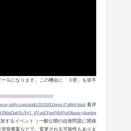
ールになります。この機会に「３密」を逆手
//////////////////////////////////////////////
.way-nifty.com/araki/2020/03/post-f7a8e9.html
着岸
d5Xf9dqDa6AsYv5_4VspEFmeNh95qS&usp=sharing
調査会・特定失踪者家族会役員の参加するイベント（一般公開の拉致問題に関係
（突発事案などで、変更される可能性もありま