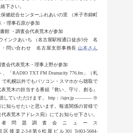
連絡下さい。
福祉保健総合センターふれあいの里 （米子市錦町
代表荒木・理事石原が参加
図書館 ・調査会代表荒木が参加
 ・ウインクあいち （名古屋駅桜通口徒歩5分 名
木が参加 ・問い合わせ 名古屋支部事務長
山本さん
 ・調査会代表荒木・理事上野が参加
O TXT FM Dramacity 776.fm」（札
dio」で札幌以外でもパソコン・スマホから聴取で
では代表荒木の担当する番組『救い、守り、創る』
けます。 http：//ajer.jp ———– ※
方に知らせたいと思います。報道関係の皆様で
（代表荒木アドレス宛）にてお知らせ下さい。
________ 特定失踪者問題調査会ニュース
2-3-8第6松屋ビル301 Tel03-5684-