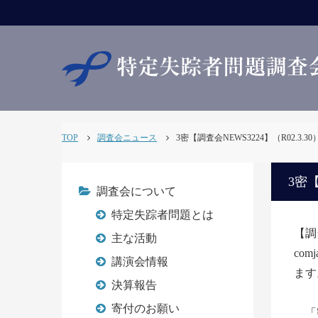
TOP
調査会ニュース
3密【調査会NEWS3224】（R02.3.30
3密【
調査会について
特定失踪者問題とは
【調
主な活動
com
講演会情報
ます
決算報告
寄付のお願い
「密