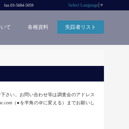
Select Language
▼
x:03-5684-5059
ついて
各種資料
失踪者リスト
しないで下さい。お問い合わせ等は調査会のアドレス
ha551●mac.com（●を半角の＠に変える）までお願いし