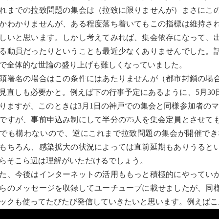
までの拉致問題の集会は（拉致に限りませんが）まさにこの
かわかりませんが、ある程度落ち着いてもこの指標は維持さ
しいと思います。しかし考えてみれば、集会依存になって、
る動員だったりということも最近少なくありませんでした。
で全体的な世論の盛り上げも難しくなっていました。
署名の場合はこの条件にはあたりませんが（都市封鎖の場合
見直しも必要かと。例えば下の行事予定にあるように、5月3
りますが、このときは3月1日の神戸での集会と同様参加者のマ
ですが、事前申込み制にして半分の75人を集会定員とさせても
でも構わないので、逆にこれまで拉致問題の集会が開催でき
もちろん、感染拡大の状況によっては直前延期もありうると
らそこら辺は理解がいただけるでしょう。
、今後はインターネットの活用ももっと積極的にやっていか
らのメッセージを収録してユーチューブに載せましたが、同
ックも使ってたびたび発信していきたいと思います。例えばこ