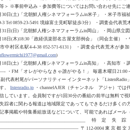
等＞ ※事前申込み・参加費等についてはお問い合わせ先にご
月30日(土)「北朝鮮人権シネマフォーラムin米子」 ・米子市
139-3 Tel 0859-23-5491 境線富士見町駅徒歩3分） ・調査会
月31日(日)「北朝鮮人権シネマフォーラムin岡山」 ・岡山県立
月18日(木)18:30「政経倶楽部名古屋支部例会」（同会主催）
市中村区名駅4-4-38 052-571-6131） ・調査会代表荒
flowermichi1977@gmail.com
)
月18日(土)「北朝鮮人権シネマフォーラムin高知」 ・高知市
—- ・FM「オレがやらなきゃ誰がやる！」 毎週木曜日21:00～、「RADI
 副代表村尾がパーソナリティー インターネット「ListenRa
ます。
listenradio.jp
・channelAJER（チャンネル アジャ）
信しています。会員制ですが1回30分の番組の前半は無料で視聴していただ
失踪者に関わる報道は地域限定であってもできるだけ多くの
記事掲載や特集番組放送などについて、可能であればメール
_______________________________
————————————————— 〒112-0004東京都文京区後楽