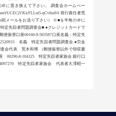
kai.jp ※■を半角の＠に置き換えて下さい。 調査会ホームぺー
/channel/UCECjVKicFLLut5-qCvIna9A 発行責任者荒
.com宛メールをお送り下さい） ※■を半角の＠に
特定失踪者問題調査会■ ●クレジットカードで
口座00160-9-583587口座名義：特定失
20933 名義 特定失踪者問題調査会 ●労金
調査会代表 荒木和博 （郵便振替以外で領収書
290-8-104325 特定失踪者家族会 銀行口
097270 特定失踪者家族会 代表者大澤昭一