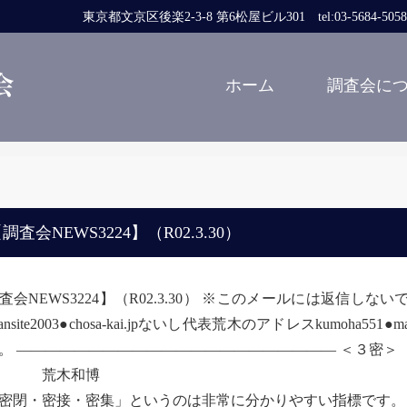
東京都文京区後楽2-3-8 第6松屋ビル301 tel:03-5684-5058 fa
ホーム
調査会に
）
調査会NEWS3224】（R02.3.30）
査会NEWS3224】（R02.3.30） ※このメールには返信
jansite2003●chosa-kai.jpないし代表荒木のアドレスkumo
。 —————————————————————— ＜３密＞
荒木和博
閉・密接・密集」というのは非常に分かりやすい指標です。