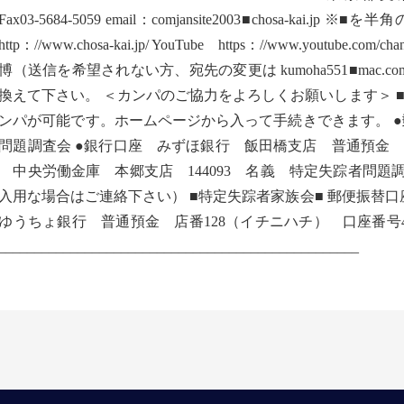
8Fax03-5684-5059 email：comjansite2003■chosa-
tp：//www.chosa-kai.jp/ YouTube https：//www.youtube.com
博（送信を希望されない方、宛先の変更は kumoha551■mac
換えて下さい。 ＜カンパのご協力をよろしくお願いします＞ ■
ンパが可能です。ホームページから入って手続きできます。 ●郵便振替
問題調査会 ●銀行口座 みずほ銀行 飯田橋支店 普通預金 25
 中央労働金庫 本郷支店 144093 名義 特定失踪者問題
入用な場合はご連絡下さい） ■特定失踪者家族会■ 郵便振替口座 00
ゆうちょ銀行 普通預金 店番128（イチニハチ） 口座番号4
__________________________________________________