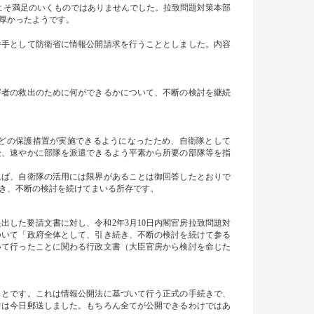
よそ満足のいくものではありませんでした。拉致問題対策本部
厚かったようです。
手として防衛省に情報公開請求を行うこととしました。内容
者の救出のために何ができるかについて、不断の検討を継続
。
どの保護措置が実施できるようになったため、自衛隊として
後、速やかに部隊を派遣できるよう平素から所要の部隊等を指
ば、自衛隊の活用には限界があることは御回答したとおりで
き、不断の検討を続けてまいる所存です。
出した要請文書に対し、令和2年3月10日内閣官房拉致問題対
ついて「政府全体として、引き続き、不断の検討を続けて参る
いて行ったことに関わる行政文書（大臣官房から検討を命じた
とです。これは情報公開法に基づいて行う正式の手続きで、
書は今日郵送しました。もちろん全てが公開できるわけではあ