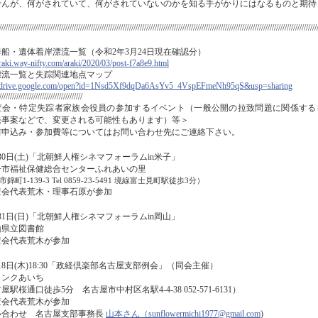
せんが、何がされていて、何がされていないのかを知る手がかりにはなるものと期待
/////////////////////////////////////////////////////////////////////////////////////////////////////////////////////////////////////////////////////
船・遺体着岸漂流一覧（令和2年3月24日現在確認分）
araki.way-nifty.com/araki/2020/03/post-f7a8e9.html
漂流一覧と失踪関連地点マップ
://drive.google.com/open?id=1Nsd5Xf9dqDa6AsYv5_4VspEFmeNh95qS&usp=sharing
///////////////////////////////////////
査会・特定失踪者家族会役員の参加するイベント（一般公開の拉致問題に関係する
発事案などで、変更される可能性もあります）等＞
前申込み・参加費等についてはお問い合わせ先にご連絡下さい。
30日(土)「北朝鮮人権シネマフォーラムin米子」
子市福祉保健総合センターふれあいの里
錦町1-139-3 Tel 0859-23-5491 境線富士見町駅徒歩3分）
査会代表荒木・理事石原が参加
31日(日)「北朝鮮人権シネマフォーラムin岡山」
山県立図書館
査会代表荒木が参加
18日(木)18:30「政経倶楽部名古屋支部例会」（同会主催）
インクあいち
屋駅桜通口徒歩5分 名古屋市中村区名駅4-4-38 052-571-6131）
査会代表荒木が参加
い合わせ 名古屋支部事務長
山本さん（sunflowermichi1977@gmail.com
)