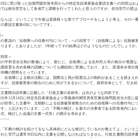
10日に受け取った拉致問題対策本部からの特定失踪者家族会要請文書への回答はお
局では相当苦労をして各省庁と調整を行ってくれたと思うのですが、担当官庁の壁は
ならば、ということで今後は直接様々な形でアプローチをしようと考え、その一番
下の要請文書第4項についてです。
問＞
の要請の「自衛隊への任務付与について」への回答で「（自衛隊による）拉致被害
参ります」とありましたが、1年経ってその結果はどのようなものだったでしょうか
府回答＞
の平和安全法制の整備により、新たに、自衛隊による在外邦人等の救出や警護な
保護措置を含め各種の訓練についても継続的に実施しており、また、派遣命令発出
て待機の態勢をとっています。
、自衛隊による救出活動には、国際法と我が国憲法上の制約があることを踏まえれ
ますが、拉致被害者の救出のために何ができるかについて、政府全体として、引き続
――-
文書開示請求書に記載した「行政文書の名称等」は次のような内容です。
元年12月14日に特定失踪者家族会より菅義偉内閣官房長官兼拉致問題担当大臣に提
部が回答した文書中、北朝鮮による拉致被害者救出のための自衛隊への任務付与に
です」と記されています。この「不断の検討」を最大の当事者である防衛省内にお
一式、検討した会議の文書一式等）の開示を求めます。
――-
「不断の検討を続けてるなら具体的にどんな検討しているのか教えてよ」というこ
された官庁は通常30日以内に文書を公開しなければなりません。行政文書開示請求