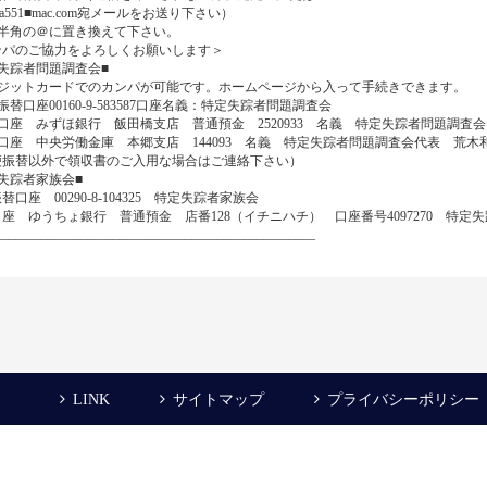
oha551■mac.com宛メールをお送り下さい）
を半角の＠に置き換えて下さい。
ンパのご協力をよろしくお願いします＞
定失踪者問題調査会■
レジットカードでのカンパが可能です。ホームページから入って手続きできます。
振替口座00160-9-583587口座名義：特定失踪者問題調査会
口座 みずほ銀行 飯田橋支店 普通預金 2520933 名義 特定失踪者問題調査
口座 中央労働金庫 本郷支店 144093 名義 特定失踪者問題調査会代表 荒木
便振替以外で領収書のご入用な場合はご連絡下さい）
失踪者家族会■
替口座 00290-8-104325 特定失踪者家族会
座 ゆうちょ銀行 普通預金 店番128（イチニハチ） 口座番号4097270 特
_________________________________________________
LINK
サイトマップ
プライバシーポリシー