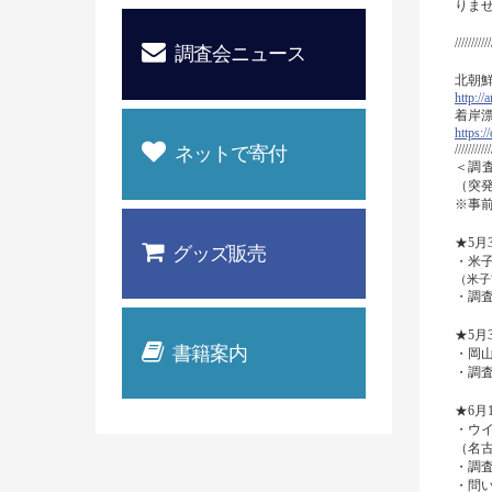
りま
///////////
調査会ニュース
北朝鮮
http://
着岸
https
///////////
ネットで寄付
＜調
（突
※事
★5月
グッズ販売
・米
（米子市
・調
★5月
書籍案内
・岡
・調
★6月
・ウ
（名古
・調
・問