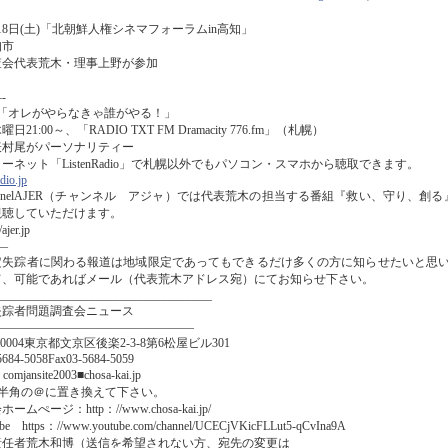
18日(土)「北朝鮮人権シネマフォーラムin高知」
知市
査会代表荒木・理事上野が参加
-
M「オレがやらなきゃ誰がやる！」
日21:00～、「RADIO TXT FM Dramacity 776.fm」（札幌）
表村尾がパーソナリティー
ーネット「ListenRadio」で札幌以外でもパソコン・スマホから聴取できます。
adio.jp
annelAJER（チャンネル アジャ）では代表荒木の担当する番組『救い、守り、
視聴していただけます。
ajer.jp
–
定失踪者に関わる報道は地域限定であってもできるだけ多くの方に知らせたいと思
て、可能であればメール（代表荒木アドレス宛）にてお知らせ下さい。
____________________________________
失踪者問題調査会ニュース
—————————————————
2-0004東京都文京区後楽2-3-8第6松屋ビル301
-5684-5058Fax03-5684-5059
comjansite2003■chosa-kai.jp
を半角の＠に置き換えて下さい。
ームぺージ：http：//www.chosa-kai.jp/
be https：//www.youtube.com/channel/UCECjVKicFLLut5-qCvIna9A
責任者荒木和博（送信を希望されない方、宛先の変更は