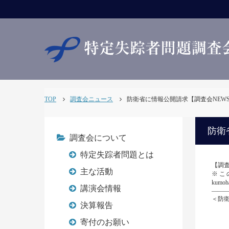
TOP
調査会ニュース
防衛省に情報公開請求【調査会NEWS322
防衛
調査会について
特定失踪者問題とは
【調査会
主な活動
※この
kum
講演会情報
――
＜防
決算報告
荒
寄付のお願い