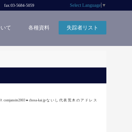
Select Language
▼
x:03-5684-5059
ついて
各種資料
失踪者リスト
e2003●chosa-kai.jpないし代表荒木のアドレス