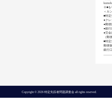
kum
※■
＜カ
■特
●ク
●郵便
●銀行
●労金
（郵
■特定
郵便振
銀行口
_____
Copyright © 2026 特定失踪者問題調査会 all rights reserved.