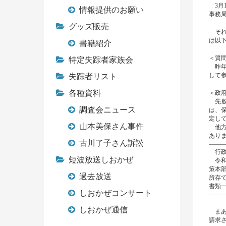
3月
情報提供のお願い
事務
グッズ販売
それ
は以
書籍紹介
＜質
特定失踪者家族会
昨年
して
失踪者リスト
各種資料
＜政
先般
調査会ニュース
は、
定し
山本美保さん事件
他方
あり
古川了子さん訴訟
―――
行政
短波放送しおかぜ
令和
策本
過去放送
所存
書類
しおかぜコンサート
―――
しおかぜ通信
まあ
請求