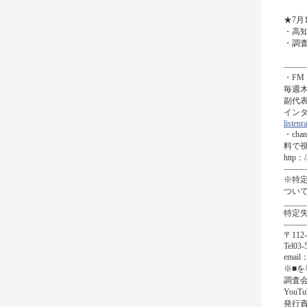
★7月
・高
・調
———
・F
毎週木曜
副代
インタ
listenr
・ch
料で
http：//
———
※特
つい
_____
特定
——
〒11
Tel03
email：
※■
調査会ホ
YouTu
発行