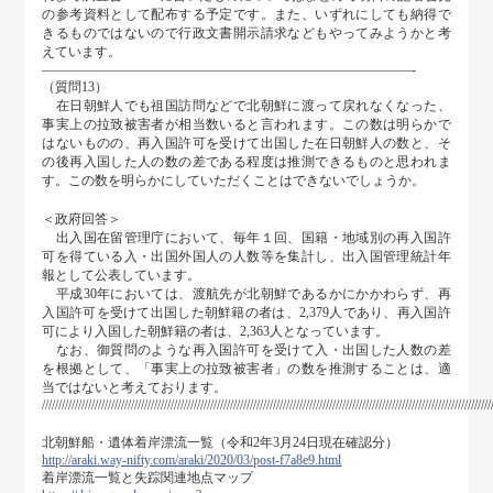
の参考資料として配布する予定です。また、いずれにしても納得で
きるものではないので行政文書開示請求などもやってみようかと考
えています。
――――――――――――――――――――――――――――-
（質問13）
在日朝鮮人でも祖国訪問などで北朝鮮に渡って戻れなくなった、
事実上の拉致被害者が相当数いると言われます。この数は明らかで
はないものの、再入国許可を受けて出国した在日朝鮮人の数と、そ
の後再入国した人の数の差である程度は推測できるものと思われま
す。この数を明らかにしていただくことはできないでしょうか。
＜政府回答＞
出入国在留管理庁において、毎年１回、国籍・地域別の再入国許
可を得ている入・出国外国人の人数等を集計し、出入国管理統計年
報として公表しています。
平成30年においては、渡航先が北朝鮮であるかにかかわらず、再
入国許可を受けて出国した朝鮮籍の者は、2,379人であり、再入国許
可により入国した朝鮮籍の者は、2,363人となっています。
なお、御質問のような再入国許可を受けて入・出国した人数の差
を根拠として、「事実上の拉致被害者」の数を推測することは、適
当ではないと考えております。
////////////////////////////////////////////////////////////////////////////////////////////////////////////////////////////////////////
北朝鮮船・遺体着岸漂流一覧（令和2年3月24日現在確認分）
http://araki.way-nifty.com/araki/2020/03/post-f7a8e9.html
着岸漂流一覧と失踪関連地点マップ