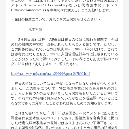
※このメールには返信しないで下さい。お問い合わせ等は調査会の
アドレスcomjansite2003●chosa-kai.jpないし代表荒木のアドレス
kumoha551●mac.com（●を半角の＠に変える）までお願いします。
――――――――――――――――――――――
＜在日の拉致について、お気づきの点お知らせください＞
荒木和博
「3月10日政府回答」の9番目は在日の拉致に関わる質問で、今回
の13の質問の中で唯一回答があったとも言える部分です。ただし、
この回答に書かれているのは平成30年（2018）1年分だけで、これで
は参考にはなりません。幸い出入国管理統計年報に記載されている
ことが分かったので調べてみました。その表はとりあえず私のブロ
グに貼り付けてありますのでご覧ください。
http://araki.way-nifty.com/araki/2020/03/post-2e7b99.html
在日の拉致についてはまだ明かになっていない部分が少なくあり
ません、この数字について、特に帰還事業に関心をお持ちの方と
か、何かお気づきの点がありましたらお知らせいただけると幸いで
す。それぞれの時期に何が起きていたかなどを現在調べているとこ
ろなのでさらに分かったことがあればあらためてお知らせします。
これまで書いてきた「3月10日政府回答」へのコメントはあくまで
調査会代表荒木個人のコメントであり、要請文書を官房長官に提出
した特定失踪者家族会の見解ではありませんのでご了承下さい。こ
れまで調査会NEWSに書いたものについてはまとめて明日の記者会見