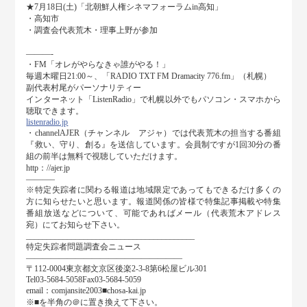
★7月18日(土)「北朝鮮人権シネマフォーラムin高知」
・高知市
・調査会代表荒木・理事上野が参加
———-
・FM「オレがやらなきゃ誰がやる！」
毎週木曜日21:00～、「RADIO TXT FM Dramacity 776.fm」（札幌）
副代表村尾がパーソナリティー
インターネット「ListenRadio」で札幌以外でもパソコン・スマホから
聴取できます。
listenradio.jp
・channelAJER（チャンネル アジャ）では代表荒木の担当する番組
『救い、守り、創る』を送信しています。会員制ですが1回30分の番
組の前半は無料で視聴していただけます。
http：//ajer.jp
———–
※特定失踪者に関わる報道は地域限定であってもできるだけ多くの
方に知らせたいと思います。報道関係の皆様で特集記事掲載や特集
番組放送などについて、可能であればメール（代表荒木アドレス
宛）にてお知らせ下さい。
_________________________________________
特定失踪者問題調査会ニュース
———————————————————
〒112-0004東京都文京区後楽2-3-8第6松屋ビル301
Tel03-5684-5058Fax03-5684-5059
email：comjansite2003■chosa-kai.jp
※■を半角の＠に置き換えて下さい。