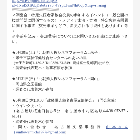
https://drive.google.com/open?
id=1Nsd5Xf9dqDa6AsYv5_4VspEFmeNh95qS&usp=sharing
//////////////////////////////////////////////////
＜調査会・特定失踪者家族会役員の参加するイベント（一般公開の
拉致問題に関係するもの）・メディア出演・寄稿・特定失踪者問題
に関する報道（突発事案などで、変更される可能性もあります）等
＞
※事前申込み・参加費等についてはお問い合わせ先にご連絡下さ
い。
★5月30日(土)「北朝鮮人権シネマフォーラムin米子」
・米子市福祉保健総合センターふれあいの里
（米子市錦町1-139-3 Tel 0859-23-5491 境線富士見町駅徒歩3分）
・調査会代表荒木・理事石原が参加
★5月31日(日)「北朝鮮人権シネマフォーラムin岡山」
・岡山県立図書館
・調査会代表荒木が参加
★6月18日(木)18:30「政経倶楽部名古屋支部例会」（同会主催）
・ウインクあいち
（名古屋駅桜通口徒歩5分 名古屋市中村区名駅4-4-38 052-571-
6131）
・調査会代表荒木が参加
・問い合わせ 名古屋支部事務長
山本さん
（sunflowermichi1977@gmail.com
)