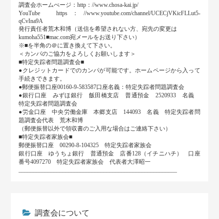
調査会ホームぺージ：http：//www.chosa-kai.jp/
YouTube https：//www.youtube.com/channel/UCECjVKicFLLut5-
qCvIna9A
発行責任者荒木和博（送信を希望されない方、宛先の変更は
kumoha551■mac.com宛メールをお送り下さい）
※■を半角の＠に置き換えて下さい。
＜カンパのご協力をよろしくお願いします＞
■特定失踪者問題調査会■
●クレジットカードでのカンパが可能です。ホームページから入って
手続きできます。
●郵便振替口座00160-9-583587口座名義：特定失踪者問題調査会
●銀行口座 みずほ銀行 飯田橋支店 普通預金 2520933 名義
特定失踪者問題調査会
●労金口座 中央労働金庫 本郷支店 144093 名義 特定失踪者問
題調査会代表 荒木和博
（郵便振替以外で領収書のご入用な場合はご連絡下さい）
■特定失踪者家族会■
郵便振替口座 00290-8-104325 特定失踪者家族会
銀行口座 ゆうちょ銀行 普通預金 店番128（イチニハチ） 口座
番号4097270 特定失踪者家族会 代表者大澤昭一
______________________________________________________
調査会について