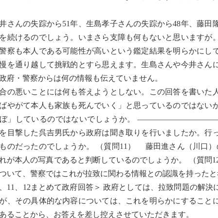
さんの失踪から51年、生島孝子さんの失踪から48年、藤田
を続けるのでしょう。いまさら支障も何もないと思いますが
警察も本人である可能性が高いという鑑定結果を明らかにし
慢を通り越して挑戦的とすら思えます。生島さんや今井さん
政府・警察からは何の情報も伝えていません。
の悪いことには何も答えようとしない。この回答を書いた人
ばやがて本人も家族も死んでいく」と思っているのではない
ぼ」しているのではないでしょうか。 ——————————
を目撃した呉吉男氏から政府は聞き取りを行いましたか。行
ものだったのでしょうか。 （質問11） 藤田進さん（川口
れが本人の写真であると判断しているのでしょうか。 （質問
ついて、警察ではこれが拉致に関わる情報との認識を持ったと
0、11、12まとめて政府回答＞ 政府としては、拉致問題の解
が、その具体的な内容については、これを明らかにすること
あることから、お答えを差し控えさせていただきます。