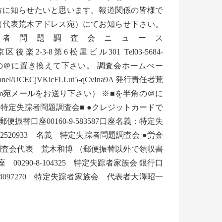
方に知らせたいと思います。報道関係の皆様で
（代表荒木アドレス宛）にてお知らせ下さい。
________ 特定失踪者問題調査会ニュース
2-3-8第6松屋ビル301 Tel03-5684-
kai.jp ※■を半角の＠に置き換えて下さい。 調査会ホームぺー
/channel/UCECjVKicFLLut5-qCvIna9A 発行責任者荒
.com宛メールをお送り下さい） ※■を半角の＠に
特定失踪者問題調査会■ ●クレジットカードで
口座00160-9-583587口座名義：特定失
20933 名義 特定失踪者問題調査会 ●労金
調査会代表 荒木和博 （郵便振替以外で領収書
290-8-104325 特定失踪者家族会 銀行口
097270 特定失踪者家族会 代表者大澤昭一