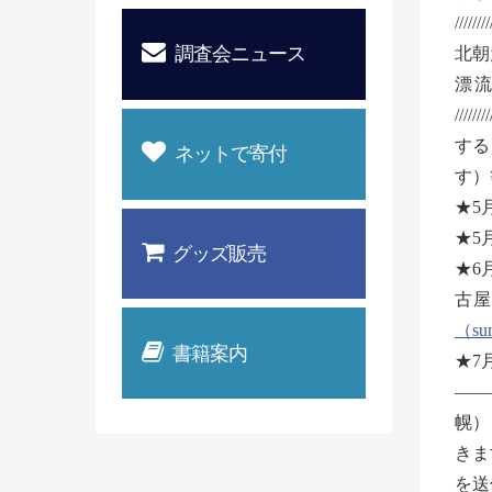
////////
調査会ニュース
北朝
漂
///
する
ネットで寄付
す）
★5
★5
グッズ販売
★6
古屋
（sun
書籍案内
★7
——
幌）
き
を送