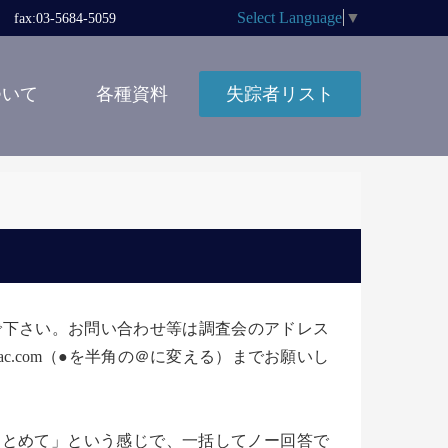
Select Language
▼
x:03-5684-5059
ついて
各種資料
失踪者リスト
しないで下さい。お問い合わせ等は調査会のアドレス
ha551●mac.com（●を半角の＠に変える）までお願いし
らまとめて」という感じで、一括してノー回答で