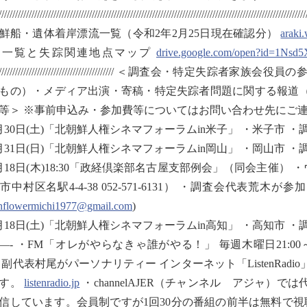
////////////////////////////////////////////////////////////////////////////////////////////////////////////////
鮮船・遺体着岸漂流一覧（令和2年2月25日現在確認分）
araki
流一覧と失踪関連地点マップ
drive.google.com/open?id=1Ns
/////////////////////////////////////////////// ＜
もの）・メディア出演・寄稿・特定失踪者問題に関する報道
等＞ ※事前申込み・参加費等についてはお問い合わせ先にご
月30日(土)「北朝鮮人権シネマフォーラムin米子」 ・米子市 
月31日(日)「北朝鮮人権シネマフォーラムin岡山」 ・岡山市 
月18日(木)18:30「政経倶楽部名古屋支部例会」（同会主催）
市中村区名駅4-4-38 052-571-6131） ・調査会代表荒
flowermichi1977@gmail.com
)
月18日(土)「北朝鮮人権シネマフォーラムin高知」 ・高知市 
—- ・FM「オレがやらなきゃ誰がやる！」 毎週木曜日21:00～、「RADI
 副代表村尾がパーソナリティー インターネット「ListenRa
ます。
listenradio.jp
・channelAJER（チャンネル アジャ）
信しています。会員制ですが1回30分の番組の前半は無料で視聴していただ