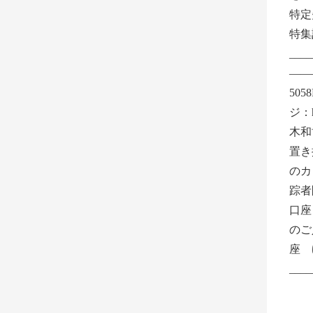
特定
特集
__
——
505
ジ：ht
木和
置き
のカ
踪者
口座
のご
座 
____