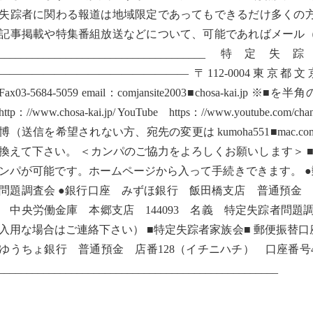
失踪者に関わる報道は地域限定であってもできるだけ多くの
記事掲載や特集番組放送などについて、可能であればメール
_______________________________
————————————————— 〒112-0004東京都文京区後楽
8Fax03-5684-5059 email：comjansite2003■chosa-
tp：//www.chosa-kai.jp/ YouTube https：//www.youtube.com
博（送信を希望されない方、宛先の変更は kumoha551■mac
換えて下さい。 ＜カンパのご協力をよろしくお願いします＞ ■
ンパが可能です。ホームページから入って手続きできます。 ●郵便振替
問題調査会 ●銀行口座 みずほ銀行 飯田橋支店 普通預金 25
 中央労働金庫 本郷支店 144093 名義 特定失踪者問題
入用な場合はご連絡下さい） ■特定失踪者家族会■ 郵便振替口座 00
ゆうちょ銀行 普通預金 店番128（イチニハチ） 口座番号4
__________________________________________________