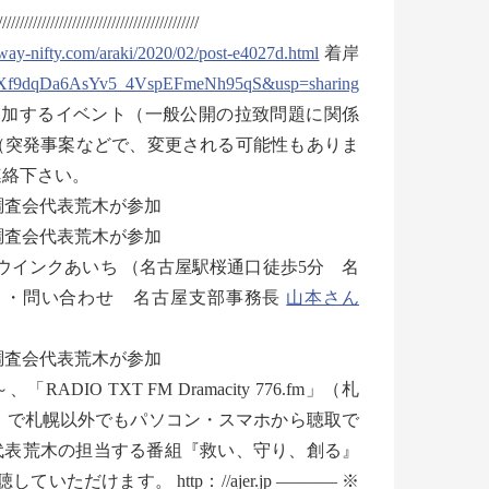
//////////////////////////////////////////////
.way-nifty.com/araki/2020/02/post-e4027d.html
着岸
d5Xf9dqDa6AsYv5_4VspEFmeNh95qS&usp=sharing
調査会・特定失踪者家族会役員の参加するイベント（一般公開の拉致問題に関係
（突発事案などで、変更される可能性もありま
連絡下さい。
・調査会代表荒木が参加
・調査会代表荒木が参加
 ・ウインクあいち （名古屋駅桜通口徒歩5分 名
木が参加 ・問い合わせ 名古屋支部事務長
山本さん
・調査会代表荒木が参加
O TXT FM Dramacity 776.fm」（札
dio」で札幌以外でもパソコン・スマホから聴取で
では代表荒木の担当する番組『救い、守り、創る』
けます。 http：//ajer.jp ———– ※