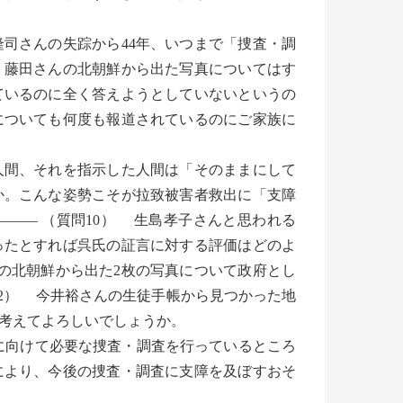
隆司さんの失踪から44年、いつまで「捜査・調
。藤田さんの北朝鮮から出た写真についてはす
ているのに全く答えようとしていないというの
についても何度も報道されているのにご家族に
間、それを指示した人間は「そのままにして
か。こんな姿勢こそが拉致被害者救出に「支障
——— （質問10） 生島孝子さんと思われる
ったとすれば呉氏の証言に対する評価はどのよ
）の北朝鮮から出た2枚の写真について政府とし
12） 今井裕さんの生徒手帳から見つかった地
考えてよろしいでしょうか。
決に向けて必要な捜査・調査を行っているところ
により、今後の捜査・調査に支障を及ぼすおそ