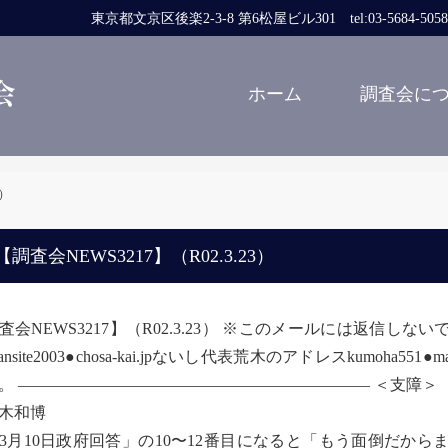
東京都文京区後楽2-3-8 第6松屋ビル301 tel:03-5684-5058 fa
ホーム
調査会に
3）
調査会NEWS3217】（R02.3.23）
査会NEWS3217】（R02.3.23） ※このメールには返信
jansite2003●chosa-kai.jpないし代表荒木のアドレスkumo
。 —————————————————————— ＜支障＞
木和博
月10日政府回答」の10〜12番目になると「もう面倒だか