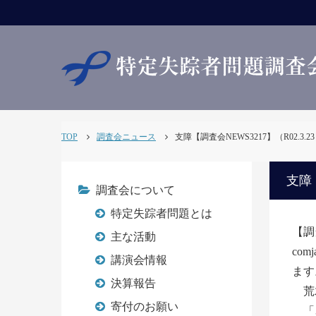
TOP
調査会ニュース
支障【調査会NEWS3217】（R02.3.2
支障【
調査会について
特定失踪者問題とは
【調
主な活動
com
講演会情報
ます
決算報告
荒
寄付のお願い
「3