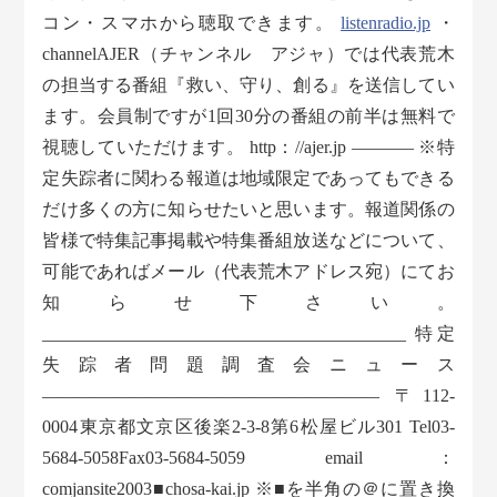
コン・スマホから聴取できます。
listenradio.jp
・
channelAJER（チャンネル アジャ）では代表荒木
の担当する番組『救い、守り、創る』を送信してい
ます。会員制ですが1回30分の番組の前半は無料で
視聴していただけます。 http：//ajer.jp ———– ※特
定失踪者に関わる報道は地域限定であってもできる
だけ多くの方に知らせたいと思います。報道関係の
皆様で特集記事掲載や特集番組放送などについて、
可能であればメール（代表荒木アドレス宛）にてお
知らせ下さい。
_________________________________________ 特定
失踪者問題調査会ニュース
——————————————————— 〒112-
0004東京都文京区後楽2-3-8第6松屋ビル301 Tel03-
5684-5058Fax03-5684-5059 email：
comjansite2003■chosa-kai.jp ※■を半角の＠に置き換