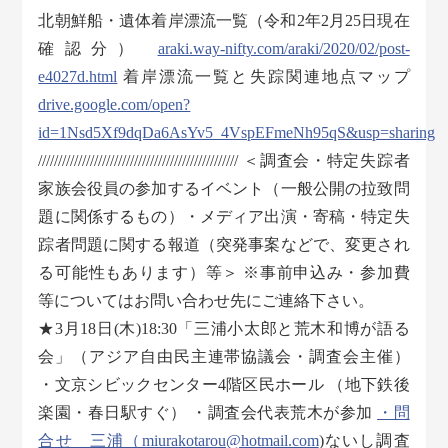
北朝鮮船・遺体着岸漂流一覧（令和2年2月25日現在
確認分）
araki.way-nifty.com/araki/2020/02/post-
e4027d.html
着岸漂流一覧と失踪関連地点マップ
drive.google.com/open?
id=1Nsd5Xf9dqDa6AsYv5_4VspEFmeNh95qS&usp=sharing
////////////////////////////////////////////////// ＜調査会・特定失踪者
家族会役員の参加するイベント（一般公開の拉致問
題に関係するもの）・メディア出演・寄稿・特定失
踪者問題に関する報道（突発事案などで、変更され
る可能性もあります）等＞ ※事前申込み・参加費
等についてはお問い合わせ先にご連絡下さい。
★3月18日(木)18:30「三浦小太郎と荒木和博が語る
会」（アジア自由民主連帯協議会・調査会主催）
・文京シビックセンター4階区民ホール （地下鉄後
楽園・春日駅すぐ） ・調査会代表荒木が参加
・問
合せ 三浦（miurakotarou@hotmail.com
)ないし調査