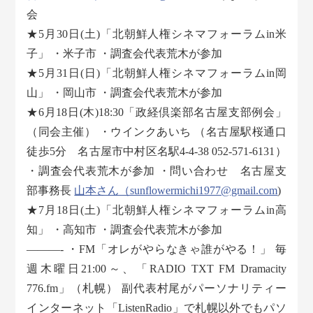
会
★5月30日(土)「北朝鮮人権シネマフォーラムin米
子」 ・米子市 ・調査会代表荒木が参加
★5月31日(日)「北朝鮮人権シネマフォーラムin岡
山」 ・岡山市 ・調査会代表荒木が参加
★6月18日(木)18:30「政経倶楽部名古屋支部例会」
（同会主催） ・ウインクあいち （名古屋駅桜通口
徒歩5分 名古屋市中村区名駅4-4-38 052-571-6131）
・調査会代表荒木が参加 ・問い合わせ 名古屋支
部事務長
山本さん（sunflowermichi1977@gmail.com
)
★7月18日(土)「北朝鮮人権シネマフォーラムin高
知」 ・高知市 ・調査会代表荒木が参加
———- ・FM「オレがやらなきゃ誰がやる！」 毎
週木曜日21:00～、「RADIO TXT FM Dramacity
776.fm」（札幌） 副代表村尾がパーソナリティー
インターネット「ListenRadio」で札幌以外でもパソ