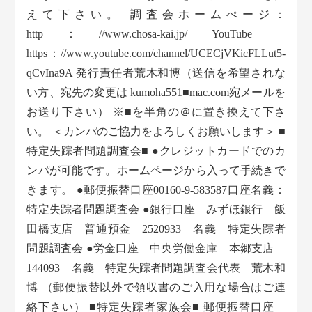
えて下さい。 調査会ホームぺージ：
http：//www.chosa-kai.jp/ YouTube
https：//www.youtube.com/channel/UCECjVKicFLLut5-
qCvIna9A 発行責任者荒木和博（送信を希望されな
い方、宛先の変更は kumoha551■mac.com宛メールを
お送り下さい） ※■を半角の＠に置き換えて下さ
い。 ＜カンパのご協力をよろしくお願いします＞ ■
特定失踪者問題調査会■ ●クレジットカードでのカ
ンパが可能です。ホームページから入って手続きで
きます。 ●郵便振替口座00160-9-583587口座名義：
特定失踪者問題調査会 ●銀行口座 みずほ銀行 飯
田橋支店 普通預金 2520933 名義 特定失踪者
問題調査会 ●労金口座 中央労働金庫 本郷支店
144093 名義 特定失踪者問題調査会代表 荒木和
博 （郵便振替以外で領収書のご入用な場合はご連
絡下さい） ■特定失踪者家族会■ 郵便振替口座