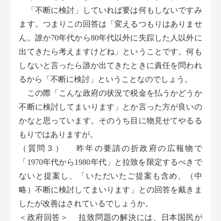
「不断に検討」していれば要は何もしないですみ
ます。つまりこの回答は「変えるつもりはありませ
ん。誰か70年代から80年代以外に失踪した人以外に
出てきたら考えますけどね」ということです。何も
しないと言ったら誰か出てきたときに責任を問われ
るから「不断に検討」ということなのでしょう。
この際「こんな政府の状況で税金を払うかどうか
不断に検討してまいります」とか言った方が良いの
かなと思っています。そのうち目に物見せてやるる
もりではありますが。
（質問３） 昨年の要請の折政府の広報物で
「1970年代から1980年代」と拉致を限定するべきで
ないと提案し、「いただいたご提案も含め、（中
略）不断に検討してまいります」との回答を戴きま
したが改善はされているでしょうか。
＜政府回答＞ 拉致問題の解決には、日本国民が