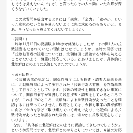
もそうは見えないんですが」と言ったらその人の隣にいた次席が深
くうなずいていました。
この次質問を提出するときには「鋭意」「全力」「速やか」とい
った意味のない言葉を使わないように先に求めるのもありかと。ま
あ、そうなったら答えてくれないでしょうが。
――――――――――――――――――――――-
（質問１）
昨年11月12日の要請以来1年余が経過しましたが、その間1人の拉
致認定もなされていない理由はなぜでしょうか。当時の回答では
「拉致被害者の認定については、北朝鮮側に反論する材料を与える
ことがないよう、慎重に対応している」とありましたが、具体的に
北朝鮮はどのように反論してきたのでしょうか。
＜政府回答＞
拉致被害者の認定は、関係府省庁による捜査・調査の結果を基
に、北朝鮮当局によって実行された「拉致行為の有無」を判断基準
として行うこととしています。拉致の可能性を排除できない事案に
ついて、関係府省庁が連携して鋭意捜査・調査をしているところで
すが、これまでのところ、北朝鮮による拉致行為があったことを確
認するには至っていません。政府としては、今後も事案の真相解明
に向けて全力を挙げて取り組んでいく考えであり、北朝鮮による拉
致行為があったと確認された場合には、速やかに拉致認定をしてま
いります。
なお、「具体的に北朝鮮はどのように反論してきたのでしょうか」
という御質問ですが、北朝鮮とのやりとりについては、今後の対応