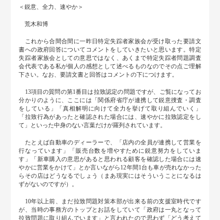
＜鋭意、全力、速やか＞
荒木和博
これから合間合間に一昨日特定失踪者家族会が受け取った要請文
書への政府回答についてコメントをしていきたいと思います。特定
失踪者家族会としての意思ではなく、あくまで特定失踪者問題調査
会代表である私が個人の感想として述べるものなのでその点ご理解
下さい。なお、要請文書と回答はコメントの下につけます。
13項目の質問の第1番目は拉致認定の問題ですが、ご覧になってお
分かりのように、ここには「関係府省庁が連携して鋭意捜査・調査
をしている」「真相解明に向けて全力を挙げて取り組んでいく」
「拉致行為があったと確認された場合には、速やかに拉致認定をし
て」といった中身のない言葉だけが羅列されています。
たとえば自動車のディーラーで、「店内の全員が連携して営業を
行なっています」「販売台数を増やすために鋭意努力をしていま
す」「新車購入の意思があると思われる顧客を確認した場合には速
やかに営業をかけて」とか言いながら12年間1台も車が売れなかった
らその店はどうなるでしょう（まあ現実にはそういうことになるは
ずがないのですが）。
10年以上前、まだ拉致問題対策本部が出来る前の支援室時代です
が、当時の事務方のトップとお話をしていて「政府は一丸となって
拉致問題に取り組んでいます」と言われたので思わず「どう考えて