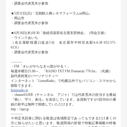
・調査会代表荒木が参加
★5月31日(日)「北朝鮮人権シネマフォーラムin岡山」
・岡山市
・調査会代表荒木が参加
★6月18日(木)18:30「政経倶楽部名古屋支部例会」（同会主催）
・ウインクあいち
（名古屋駅桜通口徒歩5分 名古屋市中村区名駅4-4-38 052-571-
6131）
・調査会代表荒木が参加
———-
・FM「オレがやらなきゃ誰がやる！」
毎週木曜日21:00～、「RADIO TXT FM Dramacity 776.fm」（札幌）
副代表村尾がパーソナリティー
インターネット「ListenRadio」で札幌以外でもパソコン・スマホから
聴取できます。
listenradio.jp
・channelAJER（チャンネル アジャ）では代表荒木の担当する番組
『救い、守り、創る』を送信しています。会員制ですが1回30分の番
組の前半は無料で視聴していただけます。
http：//ajer.jp
———–
※特定失踪者に関わる報道は地域限定であってもできるだけ多くの
方に知らせたいと思います。報道関係の皆様で特集記事掲載や特集