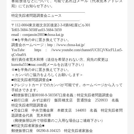
番組放送などについて、可能であればメール（代表荒木アドレス
宛）にてお知らせ下さい。
_________________________________________
特定失踪者問題調査会ニュース
———————————————————
〒112-0004東京都文京区後楽2-3-8第6松屋ビル301
Tel03-5684-5058Fax03-5684-5059
email：comjansite2003■chosa-kai.jp
※■を半角の＠に置き換えて下さい。
調査会ホームぺージ：http：//www.chosa-kai.jp/
YouTube https：//www.youtube.com/channel/UCECjVKicFLLut5-
qCvIna9A
発行責任者荒木和博（送信を希望されない方、宛先の変更は
kumoha551■mac.com宛メールをお送り下さい）
※■を半角の＠に置き換えて下さい。
＜カンパのご協力をよろしくお願いします＞
■特定失踪者問題調査会■
●クレジットカードでのカンパが可能です。ホームページから入って
手続きできます。
●郵便振替口座00160-9-583587口座名義：特定失踪者問題調査会
●銀行口座 みずほ銀行 飯田橋支店 普通預金 2520933 名義
特定失踪者問題調査会
●労金口座 中央労働金庫 本郷支店 144093 名義 特定失踪者問
題調査会代表 荒木和博
（郵便振替以外で領収書のご入用な場合はご連絡下さい）
■特定失踪者家族会■
郵便振替口座 00290-8-104325 特定失踪者家族会