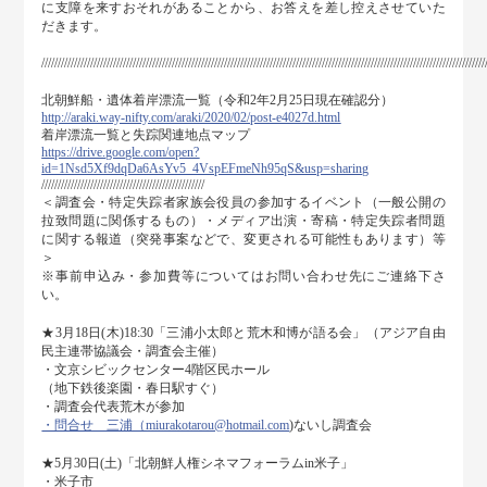
に支障を来すおそれがあることから、お答えを差し控えさせていた
だきます。
////////////////////////////////////////////////////////////////////////////////////////////////////////////////////////////////////////
北朝鮮船・遺体着岸漂流一覧（令和2年2月25日現在確認分）
http://araki.way-nifty.com/araki/2020/02/post-e4027d.html
着岸漂流一覧と失踪関連地点マップ
https://drive.google.com/open?
id=1Nsd5Xf9dqDa6AsYv5_4VspEFmeNh95qS&usp=sharing
//////////////////////////////////////////////////
＜調査会・特定失踪者家族会役員の参加するイベント（一般公開の
拉致問題に関係するもの）・メディア出演・寄稿・特定失踪者問題
に関する報道（突発事案などで、変更される可能性もあります）等
＞
※事前申込み・参加費等についてはお問い合わせ先にご連絡下さ
い。
★3月18日(木)18:30「三浦小太郎と荒木和博が語る会」（アジア自由
民主連帯協議会・調査会主催）
・文京シビックセンター4階区民ホール
（地下鉄後楽園・春日駅すぐ）
・調査会代表荒木が参加
・問合せ 三浦（miurakotarou@hotmail.com
)ないし調査会
★5月30日(土)「北朝鮮人権シネマフォーラムin米子」
・米子市