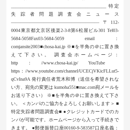
_________________________________________ 特定
失踪者問題調査会ニュース
——————————————————— 〒112-
0004東京都文京区後楽2-3-8第6松屋ビル301 Tel03-
5684-5058Fax03-5684-5059 email：
comjansite2003■chosa-kai.jp ※■を半角の＠に置き換
えて下さい。 調査会ホームぺージ：
http：//www.chosa-kai.jp/ YouTube
https：//www.youtube.com/channel/UCECjVKicFLLut5-
qCvIna9A 発行責任者荒木和博（送信を希望されな
い方、宛先の変更は kumoha551■mac.com宛メールを
お送り下さい） ※■を半角の＠に置き換えて下さ
い。 ＜カンパのご協力をよろしくお願いします＞ ■
特定失踪者問題調査会■ ●クレジットカードでのカ
ンパが可能です。ホームページから入って手続きで
きます。 ●郵便振替口座00160-9-583587口座名義：