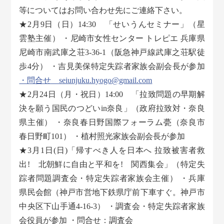
等についてはお問い合わせ先にご連絡下さい。
★2月9日（日）14:30 「せいうんセミナー」（星
雲塾主催） ・尼崎市女性センター トレピエ 兵庫県
尼崎市南武庫之荘3-36-1（阪急神戸線武庫之荘駅徒
歩4分） ・吉見美保特定失踪者家族会副会長が参加
・問合せ seiunjuku.hyogo@gmail.com
★2月24日（月・祝日）14:00 「拉致問題の早期解
決を願う国民のつどいin奈良」（政府拉致対・奈良
県主催） ・奈良春日野国際フォーラム甍（奈良市
春日野町101） ・植村照光家族会副会長が参加
★3月1日(日)「帰すべき人を日本へ 拉致被害者救
出! 北朝鮮に自由と平和を! 関西集会」（特定失
踪者問題調査会・特定失踪者家族会主催） ・兵庫
県民会館（神戸市営地下鉄県庁前下車すぐ。神戸市
中央区下山手通4-16-3） ・調査会・特定失踪者家族
会役員が参加 ・問合せ：調査会