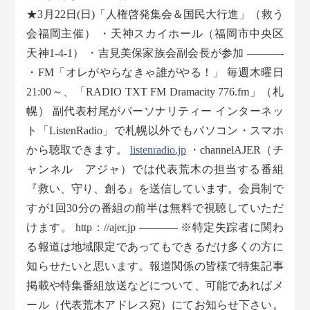
★3月22日(日)「人権啓発集会＆国民大行進」（救う
会福岡主催） ・天神スカイホール（福岡市中央区
天神1-4-1） ・吉見美保家族会副会長が参加 ———-
・FM「オレがやらなきゃ誰がやる！」 毎週木曜日
21:00～、「RADIO TXT FM Dramacity 776.fm」（札
幌） 副代表村尾がパーソナリティー インターネッ
ト「ListenRadio」で札幌以外でもパソコン・スマホ
から聴取できます。
listenradio.jp
・channelAJER（チ
ャンネル アジャ）では代表荒木の担当する番組
『救い、守り、創る』を送信しています。会員制で
すが1回30分の番組の前半は無料で視聴していただ
けます。 http：//ajer.jp ———– ※特定失踪者に関わ
る報道は地域限定であってもできるだけ多くの方に
知らせたいと思います。報道関係の皆様で特集記事
掲載や特集番組放送などについて、可能であればメ
ール（代表荒木アドレス宛）にてお知らせ下さい。