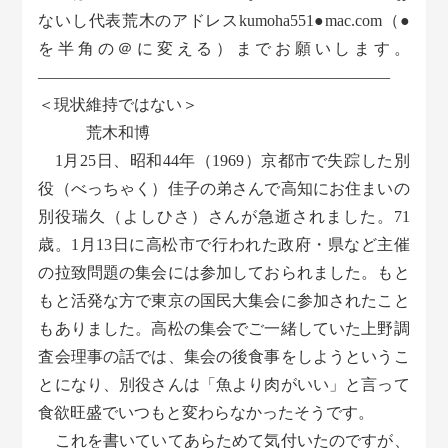
ないし代表荒木のアドレスkumoha551●mac.com（●
を半角の＠に変える）までお願いします。
——————————————————————
＜現状維持ではない＞
荒木和博
1月25日、昭和44年（1969）京都市で失踪した別
役（べっちゃく）佳子の弟さんで高知にお住まいの
別役瑞久（よしひさ）さんが急逝されました。71
歳。1月13日に高松市で行われた政府・県など主催
の拉致問題の集会には参加しておられました。もと
もと活発な方で東京の国民大集会に参加されたこと
もありました。高松の集会でご一緒していた上野調
査会理事の話では、集会の後食事をしようというこ
とになり、別役さんは「魚より肉がいい」と言って
食欲旺盛でいつもと変わらなかったそうです。
これを書いていてあらためて気付いたのですが、