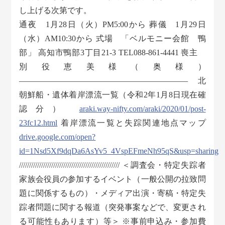
し上げる次第です。
通夜 1月28日（火）PM5:00から 葬儀 1月29日
（水）AM10:30から 式場 「ベルモニー会館 鴨
部」 高知市鴨部3丁目21-3 TEL088-861-4441 喪主
別役恵美様（奥様）
————————————————————— 北
朝鮮船・遺体着岸漂流一覧（令和2年1月8日現在確
認分）
araki.way-nifty.com/araki/2020/01/post-
23fc12.html
着岸漂流一覧と失踪関連地点マップ
drive.google.com/open?
id=1Nsd5Xf9dqDa6AsYv5_4VspEFmeNh95qS&usp=sharing
////////////////////////////////////////////////// ＜調査会・特定失踪者
家族会役員の参加するイベント（一般公開の拉致問
題に関係するもの）・メディア出演・寄稿・特定失
踪者問題に関する報道（突発事案などで、変更され
る可能性もあります）等＞ ※事前申込み・参加費