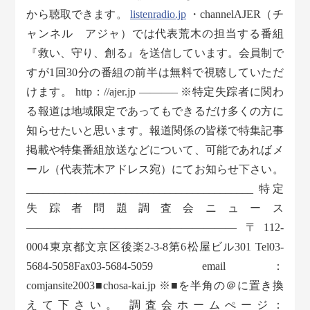
から聴取できます。
listenradio.jp
・channelAJER（チ
ャンネル アジャ）では代表荒木の担当する番組
『救い、守り、創る』を送信しています。会員制で
すが1回30分の番組の前半は無料で視聴していただ
けます。 http：//ajer.jp ———– ※特定失踪者に関わ
る報道は地域限定であってもできるだけ多くの方に
知らせたいと思います。報道関係の皆様で特集記事
掲載や特集番組放送などについて、可能であればメ
ール（代表荒木アドレス宛）にてお知らせ下さい。
_________________________________________ 特定
失踪者問題調査会ニュース
——————————————————— 〒112-
0004東京都文京区後楽2-3-8第6松屋ビル301 Tel03-
5684-5058Fax03-5684-5059 email：
comjansite2003■chosa-kai.jp ※■を半角の＠に置き換
えて下さい。 調査会ホームぺージ：