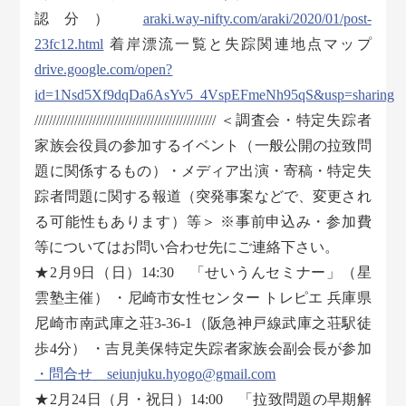
認分）
araki.way-nifty.com/araki/2020/01/post-
23fc12.html
着岸漂流一覧と失踪関連地点マップ
drive.google.com/open?
id=1Nsd5Xf9dqDa6AsYv5_4VspEFmeNh95qS&usp=sharing
////////////////////////////////////////////////// ＜調査会・特定失踪者
家族会役員の参加するイベント（一般公開の拉致問
題に関係するもの）・メディア出演・寄稿・特定失
踪者問題に関する報道（突発事案などで、変更され
る可能性もあります）等＞ ※事前申込み・参加費
等についてはお問い合わせ先にご連絡下さい。
★2月9日（日）14:30 「せいうんセミナー」（星
雲塾主催） ・尼崎市女性センター トレピエ 兵庫県
尼崎市南武庫之荘3-36-1（阪急神戸線武庫之荘駅徒
歩4分） ・吉見美保特定失踪者家族会副会長が参加
・問合せ seiunjuku.hyogo@gmail.com
★2月24日（月・祝日）14:00 「拉致問題の早期解