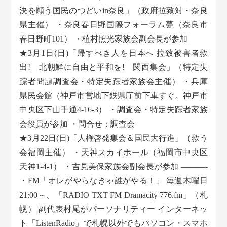
決を願う国民のつどいin奈良」（政府拉致対・奈良
県主催） ・奈良春日野国際フォーラム甍（奈良市
春日野町101） ・植村照光家族会副会長が参加
★3月1日(日)「帰すべき人を日本へ 拉致被害者救
出! 北朝鮮に自由と平和を! 関西集会」（特定失
踪者問題調査会・特定失踪者家族会主催） ・兵庫
県民会館（神戸市営地下鉄県庁前下車すぐ。神戸市
中央区下山手通4-16-3） ・調査会・特定失踪者家族
会役員が参加 ・問合せ：調査会
★3月22日(日)「人権啓発集会＆国民大行進」（救う
会福岡主催） ・天神スカイホール（福岡市中央区
天神1-4-1） ・吉見美保家族会副会長が参加 ———-
・FM「オレがやらなきゃ誰がやる！」 毎週木曜日
21:00～、「RADIO TXT FM Dramacity 776.fm」（札
幌） 副代表村尾がパーソナリティー インターネッ
ト「ListenRadio」で札幌以外でもパソコン・スマホ