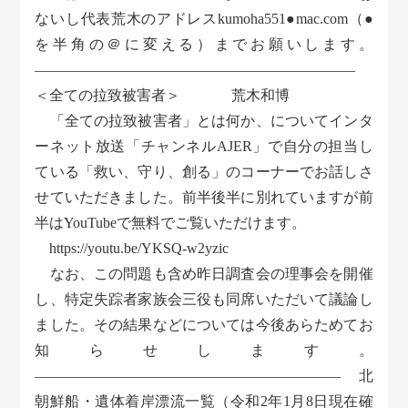
ないし代表荒木のアドレスkumoha551●mac.com（●
を半角の＠に変える）までお願いします。
——————————————————————
＜全ての拉致被害者＞ 荒木和博
「全ての拉致被害者」とは何か、についてインタ
ーネット放送「チャンネルAJER」で自分の担当し
ている「救い、守り、創る」のコーナーでお話しさ
せていただきました。前半後半に別れていますが前
半はYouTubeで無料でご覧いただけます。
https://youtu.be/YKSQ-w2yzic
なお、この問題も含め昨日調査会の理事会を開催
し、特定失踪者家族会三役も同席いただいて議論し
ました。その結果などについては今後あらためてお
知らせします。
————————————————————— 北
朝鮮船・遺体着岸漂流一覧（令和2年1月8日現在確