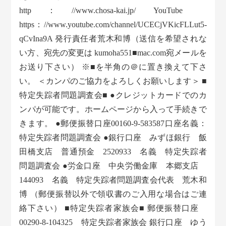
http：//www.chosa-kai.jp/ YouTube
https：//www.youtube.com/channel/UCECjVKicFLLut5-
qCvIna9A 発行責任者荒木和博（送信を希望されな
い方、宛先の変更は kumoha551■mac.com宛メールを
お送り下さい） ※■を半角の＠に置き換えて下さ
い。 ＜カンパのご協力をよろしくお願いします＞ ■
特定失踪者問題調査会■ ●クレジットカードでのカ
ンパが可能です。ホームページから入って手続きで
きます。 ●郵便振替口座00160-9-583587口座名義：
特定失踪者問題調査会 ●銀行口座 みずほ銀行 飯
田橋支店 普通預金 2520933 名義 特定失踪者
問題調査会 ●労金口座 中央労働金庫 本郷支店
144093 名義 特定失踪者問題調査会代表 荒木和
博 （郵便振替以外で領収書のご入用な場合はご連
絡下さい） ■特定失踪者家族会■ 郵便振替口座
00290-8-104325 特定失踪者家族会 銀行口座 ゆう