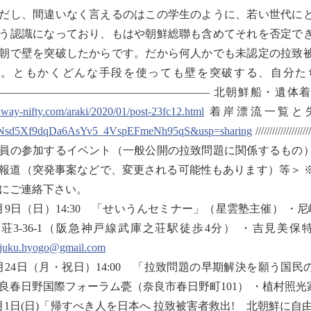
し、間違いなく言えるのはこの学生のように、若い世代にと
う認識になっており、もはや朝鮮総聯も含めてそれを否定で
朝で壁を突破したからです。だから何人かでも未認定の拉致
す。ともかくどんな手段を使っても壁を突破する、自分た
——————————————————— 北朝鮮船・遺体
.way-nifty.com/araki/2020/01/post-23fc12.html
着岸漂流一覧と
Nsd5Xf9dqDa6AsYv5_4VspEFmeNh95qS&usp=sharing
////////////
員の参加するイベント（一般公開の拉致問題に関係するもの
報道（突発事案などで、変更される可能性もあります）等＞ 
にご連絡下さい。
月9日（日）14:30 「せいうんセミナー」（星雲塾主催） ・
荘3-36-1（阪急神戸線武庫之荘駅徒歩4分） ・吉見
njuku.hyogo@gmail.com
月24日（月・祝日）14:00 「拉致問題の早期解決を願う国
良春日野国際フォーラム甍（奈良市春日野町101） ・植村照
月1日(日)「帰すべき人を日本へ 拉致被害者救出! 北朝鮮に