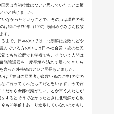
や国民は当初拉致はないと思っていたことに驚
とかと感じました。
ていなかったということで、その点は現在の認
は特に平成9年（1997）横田めぐみさん拉致
ます。
罪するまで、日本の中では「北朝鮮は拉致などや
読んでいる方の中には日本社会党（後の社民
民党でもお役所でも学者でも、そういう人間は
衆議院議員も一度平壌を訪れて帰ってきたら
を言った外務省のアジア局長もいました。
いは「在日の帰国者が多数いるのに中1の女の
んなに言ってくれたものだと思います。今で言
に「だから全部根拠がない」とか言う人たちが
定をするとそうでなかったときに北朝鮮から攻
今も20年前もあまり進歩していないのかもし