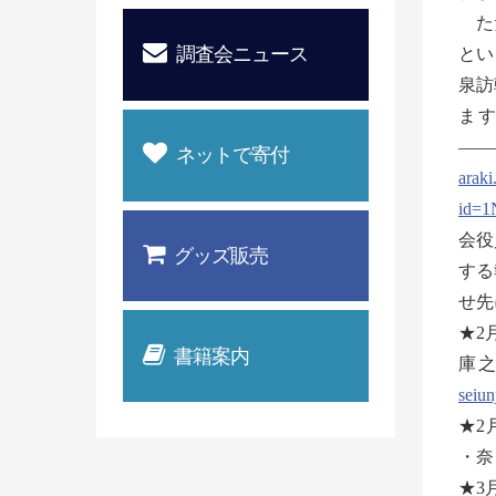
ただ
調査会ニュース
とい
泉訪
ま
——
ネットで寄付
araki
id=1
会役
グッズ販売
する
せ先
★2
書籍案内
庫之
seiu
★2
・奈
★3