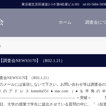
東京都文京区後楽2-3-8 第6松屋ビル301 tel:03-5684-5058 fa
ホーム
調査会に
1）
調査会NEWS3170】（R02.1.21）
会NEWS3170】（R02.1.21）
のメールには返信しないで下さい。お問い合わせ等は調査会のアドレスcomja
木のアドレスkumoha551●mac.com（●
———————————————————— ＜突破＞ 
、大学の授業で学生に提出させている質問の中に、「（拉致