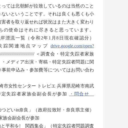
っては北朝鮮が拉致しているのは当然のこと
きないということです。それは良くも悪くも小
被害者を取り返せれば状況はまた大きく変わり
ちの使命はそれに尽きると思っています。
着岸漂流一覧（令和2年1月8日現在確認分）
失踪関連地点マップ
drive.google.com/open?
////////////////////////////////////// ＜調査会・特定失踪者家族
）・メディア出演・寄稿・特定失踪者問題に関
※事前申込み・参加費等についてはお問い合わ
尼崎市女性センター トレピエ 兵庫県尼崎市南武
美保特定失踪者家族会副会長が参加
・問合せ
民のつどいin奈良」（政府拉致対・奈良県主催）
光家族会副会長が参加
自由と平和を! 関西集会」（特定失踪者問題調査