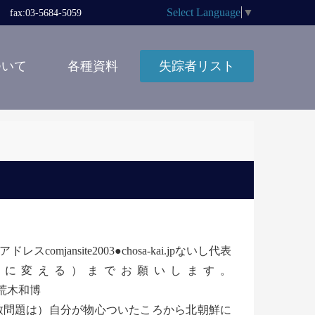
Select Language
▼
x:03-5684-5059
ついて
各種資料
失踪者リスト
nsite2003●chosa-kai.jpないし代表
を半角の＠に変える）までお願いします。
荒木和博
問題は）自分が物心ついたころから北朝鮮に