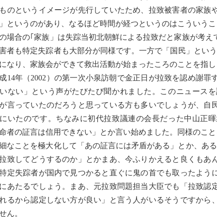
ものというイメージが先行していたため、拉致被害者の家族
」というのがあり、なるほど時間が経つというのはこういうこ
場合の｢家族」は失踪当初北朝鮮による拉致だと家族が考え
害者も特定失踪者も大部分が同様です。一方で「国民」というの
になり、家族会ができて救出活動が始まったころのことを指し
14年（2002）の第一次小泉訪朝で金正日が拉致を認め謝
いない」という声がたびたび聞かれました。このニュースを
が言っていたのだろうと思っている方も多いでしょうが、自
にいたのです。ちなみに初代拉致議連の会長だった中山正暉
命者の証言は信用できない」とか言い始めました。同様のこと
なことを極大化して「あの証言には矛盾がある」とか、ある
拉致してどうするのか」とかまあ、今ふりかえると良くもあ
特定失踪者が国内で見つかると直ぐに鬼の首でも取ったよう
にあたるでしょう。まあ、元拉致問題担当大臣でも「拉致認
れるから認定しない方が良い」と言う人がいるそうですから、
せん。