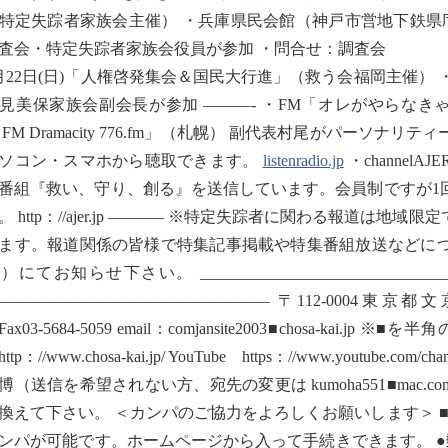
特定失踪者家族会主催） ・兵庫県民会館（神戸市営地下鉄県庁前
査会・特定失踪者家族会役員が参加 ・問合せ：調査会
月22日(日)「人権啓発集会＆国民大行進」（救う会福岡主催） 
見美保家族会副会長が参加 ———- ・FM「オレがやらなきゃ誰
T FM Dramacity 776.fm」（札幌） 副代表村尾がパーソナリテ
ソコン・スマホから聴取できます。
listenradio.jp
・channe
番組『救い、守り、創る』を送信しています。会員制ですが1
。 http：//ajer.jp ———– ※特定失踪者に関わる報道
ます。報道関係の皆様で特集記事掲載や特集番組放送などに
）にてお知らせ下さい。 ___________________________
————————————————— 〒112-0004東京都文京区後楽
8Fax03-5684-5059 email：comjansite2003■chosa-
tp：//www.chosa-kai.jp/ YouTube https：//www.youtube.com
博（送信を希望されない方、宛先の変更は kumoha551■mac
換えて下さい。 ＜カンパのご協力をよろしくお願いします＞ ■
ンパが可能です。ホームページから入って手続きできます。 ●郵便振替