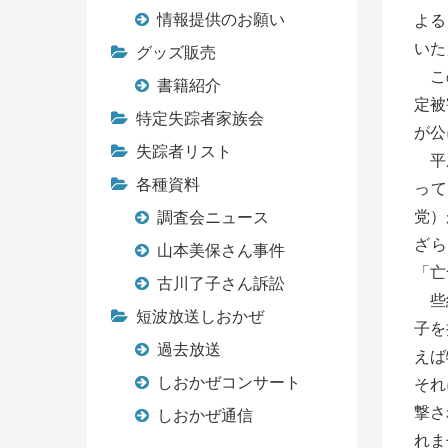
情報提供のお願い
よる
いた
グッズ販売
この
書籍紹介
定被
特定失踪者家族会
が公
失踪者リスト
平成
各種資料
って
党）
調査会ニュース
ざら
山本美保さん事件
「亡
古川了子さん訴訟
些細
短波放送しおかぜ
子を
過去放送
えば
しおかぜコンサート
それ
撃さ
しおかぜ通信
れま