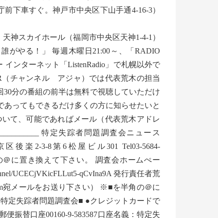
下車すぐ。神戸市中央区下山手通4-16-3）
・天神スカイホール（福岡市中央区天神1-4-1）
がやる！」 毎週木曜日21:00～、「RADIO
ィー インターネット「ListenRadio」で札幌以外で
lAJER（チャンネル アジャ）では代表荒木の担当
回30分の番組の前半は無料で視聴していただけ
は地域限定であってもできるだけ多くの方に知らせたいと
ついて、可能であればメール（代表荒木アドレ
______________ 特定失踪者問題調査会ニュース
2-3-8第6松屋ビル301 Tel03-5684-
kai.jp ※■を半角の＠に置き換えて下さい。 調査会ホームぺー
/channel/UCECjVKicFLLut5-qCvIna9A 発行責任者荒
.com宛メールをお送り下さい） ※■を半角の＠に
特定失踪者問題調査会■ ●クレジットカードで
口座00160-9-583587口座名義：特定失