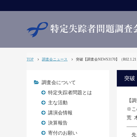
TOP
調査会ニュース
突破【調査会NEWS3170】（R02.1.2
突破【
調査会について
特定失踪者問題とは
【調査
主な活動
※こ
講演会情報
荒
決算報告
——
寄付のお願い
先日