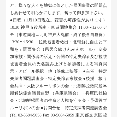
ど、様々な人々を地獄に落とした帰国事業の問題点
もあわせて明らかにします。奮って御参加下さい。
●日程（1月10日現在。変更の可能性があります）
10:30 神戸市役所南・東遊園地集合 11:00〜12:00 デ
モ（東遊園地→元町神戸大丸前・終了後各自昼食）
13:30〜15:30 「拉致被害者救出・北朝鮮に自由と平
和を」関西集会（県民会館けんみんホール） ※参
加家族・関係者の訴え・公開の特定失踪者及び拉致
被害者全員の氏名読み上げと参加者による写真掲
示・アピール採択・他（映像上映等） ●主催 特定
失踪者問題調査会・特定失踪者家族会 ●後援 救う
会兵庫・大阪ブルーリボンの会・北朝鮮拉致問題早
期解決促進議員連盟 （兵庫県議会）・兵庫民社協
会・北朝鮮帰国者の生命と人権を守る会・予備役ブ
ルーリボンの会 ●お問合せ 特定失踪者問題調査会
(Tel 03-5684-5058 Fax 03-5684-5059 東京都文京区後