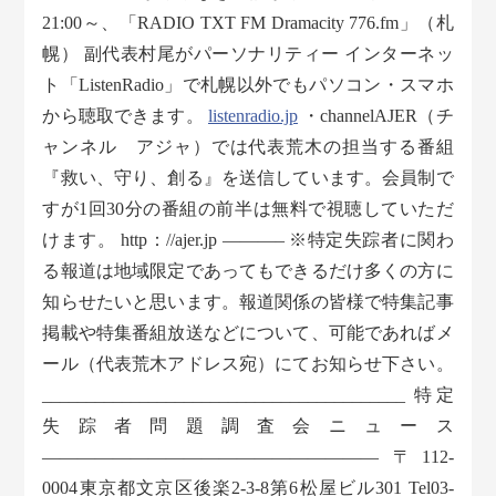
21:00～、「RADIO TXT FM Dramacity 776.fm」（札
幌） 副代表村尾がパーソナリティー インターネッ
ト「ListenRadio」で札幌以外でもパソコン・スマホ
から聴取できます。
listenradio.jp
・channelAJER（チ
ャンネル アジャ）では代表荒木の担当する番組
『救い、守り、創る』を送信しています。会員制で
すが1回30分の番組の前半は無料で視聴していただ
けます。 http：//ajer.jp ———– ※特定失踪者に関わ
る報道は地域限定であってもできるだけ多くの方に
知らせたいと思います。報道関係の皆様で特集記事
掲載や特集番組放送などについて、可能であればメ
ール（代表荒木アドレス宛）にてお知らせ下さい。
_________________________________________ 特定
失踪者問題調査会ニュース
——————————————————— 〒112-
0004東京都文京区後楽2-3-8第6松屋ビル301 Tel03-