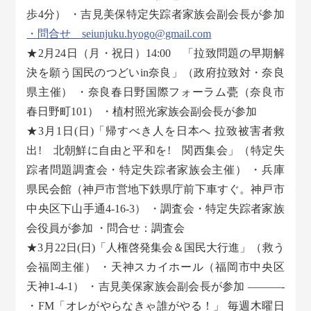
歩4分） ・吉見美保特定失踪者家族会副会長が参加
・問合せ seiunjuku.hyogo@gmail.com
★2月24日（月・祝日）14:00 「拉致問題の早期解
決を願う国民のつどいin奈良」（政府拉致対・奈良
県主催） ・奈良春日野国際フォーラム甍（奈良市
春日野町101） ・植村照光家族会副会長が参加
★3月1日(日)「帰すべき人を日本へ 拉致被害者救
出! 北朝鮮に自由と平和を! 関西集会」（特定失
踪者問題調査会・特定失踪者家族会主催） ・兵庫
県民会館（神戸市営地下鉄県庁前下車すぐ。神戸市
中央区下山手通4-16-3） ・調査会・特定失踪者家族
会役員が参加 ・問合せ：調査会
★3月22日(日)「人権啓発集会＆国民大行進」（救う
会福岡主催） ・天神スカイホール（福岡市中央区
天神1-4-1） ・吉見美保家族会副会長が参加 ———-
・FM「オレがやらなきゃ誰がやる！」 毎週木曜日