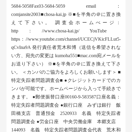
5684-5058Fax03-5684-5059 email：
comjansite2003■chosa-kai.jp ※■を半角の＠に置き換
えて下さい。 調査会ホームぺージ：
http：//www.chosa-kai.jp/ YouTube
https：//www.youtube.com/channel/UCECjVKicFLLut5-
qCvIna9A 発行責任者荒木和博（送信を希望されな
い方、宛先の変更は kumoha551■mac.com宛メールを
お送り下さい） ※■を半角の＠に置き換えて下さ
い。 ＜カンパのご協力をよろしくお願いします＞ ■
特定失踪者問題調査会■ ●クレジットカードでのカ
ンパが可能です。ホームページから入って手続きで
きます。 ●郵便振替口座00160-9-583587口座名義：
特定失踪者問題調査会 ●銀行口座 みずほ銀行 飯
田橋支店 普通預金 2520933 名義 特定失踪者
問題調査会 ●労金口座 中央労働金庫 本郷支店
144093 名義 特定失踪者問題調査会代表 荒木和