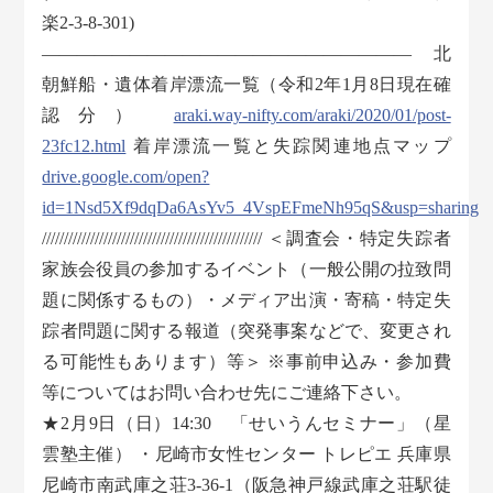
楽2-3-8-301)
————————————————————— 北
朝鮮船・遺体着岸漂流一覧（令和2年1月8日現在確
認分）
araki.way-nifty.com/araki/2020/01/post-
23fc12.html
着岸漂流一覧と失踪関連地点マップ
drive.google.com/open?
id=1Nsd5Xf9dqDa6AsYv5_4VspEFmeNh95qS&usp=sharing
////////////////////////////////////////////////// ＜調査会・特定失踪者
家族会役員の参加するイベント（一般公開の拉致問
題に関係するもの）・メディア出演・寄稿・特定失
踪者問題に関する報道（突発事案などで、変更され
る可能性もあります）等＞ ※事前申込み・参加費
等についてはお問い合わせ先にご連絡下さい。
★2月9日（日）14:30 「せいうんセミナー」（星
雲塾主催） ・尼崎市女性センター トレピエ 兵庫県
尼崎市南武庫之荘3-36-1（阪急神戸線武庫之荘駅徒