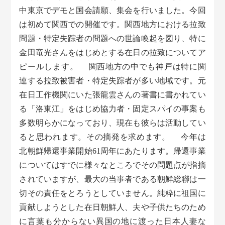
中東京でデモと国会請願、集会を行いました。今回
は初めて関西での開催です。関西地方における拉致
問題・特定失踪者の問題への世論喚起を図り、特に
金田竜光さんをはじめとする在日の拉致についてア
ピールします。 関西地方の中でも神戸は特に関
連する拉致被害者・特定失踪者が多い地域です。元
在日工作機関にいた張龍雲さんの著書に書かれてい
る「洛東江」をはじめ協力者・固定スパイの事案も
多数明らかになっており、現在も彼らは活動してい
ると思われます。その摘発を求めます。 今年は
北朝鮮帰還事業開始61周年にあたります。帰還事業
についてはすでに様々なところでその問題点が指摘
されていますが、最大の当事者である朝鮮総聯は一
切その責任をとろうとしていません。純粋に祖国に
貢献しようとした在日朝鮮人、夫や子供たちのため
に言葉も分からない異国の地に渡った日本人妻な