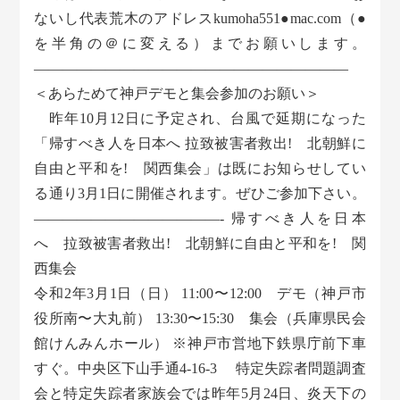
ないし代表荒木のアドレスkumoha551●mac.com（●
を半角の＠に変える）までお願いします。
——————————————————————
＜あらためて神戸デモと集会参加のお願い＞
昨年10月12日に予定され、台風で延期になった
「帰すべき人を日本へ 拉致被害者救出! 北朝鮮に
自由と平和を! 関西集会」は既にお知らせしてい
る通り3月1日に開催されます。ぜひご参加下さい。
—————————————- 帰すべき人を日本
へ 拉致被害者救出! 北朝鮮に自由と平和を! 関
西集会
令和2年3月1日（日） 11:00〜12:00 デモ（神戸市
役所南〜大丸前） 13:30〜15:30 集会（兵庫県民会
館けんみんホール） ※神戸市営地下鉄県庁前下車
すぐ。中央区下山手通4-16-3 特定失踪者問題調査
会と特定失踪者家族会では昨年5月24日、炎天下の