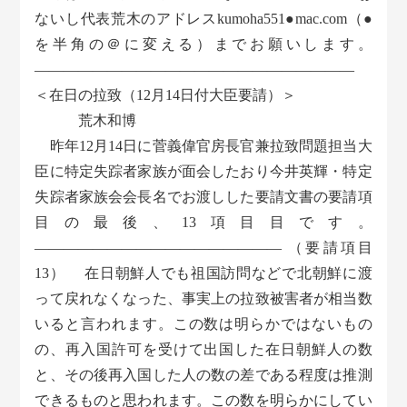
ないし代表荒木のアドレスkumoha551●mac.com（●
を半角の＠に変える）までお願いします。
——————————————————————
＜在日の拉致（12月14日付大臣要請）＞
荒木和博
昨年12月14日に菅義偉官房長官兼拉致問題担当大
臣に特定失踪者家族が面会したおり今井英輝・特定
失踪者家族会会長名でお渡しした要請文書の要請項
目の最後、13項目目です。
――――――――――――――――― （要請項目
13） 在日朝鮮人でも祖国訪問などで北朝鮮に渡
って戻れなくなった、事実上の拉致被害者が相当数
いると言われます。この数は明らかではないもの
の、再入国許可を受けて出国した在日朝鮮人の数
と、その後再入国した人の数の差である程度は推測
できるものと思われます。この数を明らかにしてい