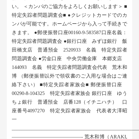
い。 ＜カンパのご協力をよろしくお願いします＞ ■
特定失踪者問題調査会■ ●クレジットカードでのカ
ンパが可能です。ホームページから入って手続きで
きます。 ●郵便振替口座00160-9-583587口座名義：
特定失踪者問題調査会 ●銀行口座 みずほ銀行 飯
田橋支店 普通預金 2520933 名義 特定失踪者
問題調査会 ●労金口座 中央労働金庫 本郷支店
144093 名義 特定失踪者問題調査会代表 荒木和
博 （郵便振替以外で領収書のご入用な場合はご連
絡下さい） ■特定失踪者家族会■ 郵便振替口座
00290-8-104325 特定失踪者家族会 銀行口座 ゆう
ちょ銀行 普通預金 店番128（イチニハチ） 口
座番号4097270 特定失踪者家族会 代表者大澤昭
一
___________________________________________________
——————————————- 荒木和博（ARAKI,