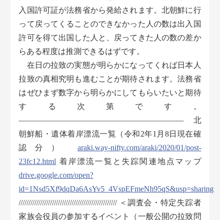
入国許可証が法務省から発給されます。北朝鮮に行
って戻ってくることのできなかった人の数は出入国
許可を得て出国した人と、戻ってきた人の数の差か
らある程度は推測できるはずです。
在日の拉致の実態が明らかになってくれば日本人
拉致の真相究明も進むことが期待されます。法務省
はぜひまず数字から明らかにしてもらいたいと期待
する次第です。
————————————————————— 北
朝鮮船・遺体着岸漂流一覧（令和2年1月8日現在確
認分）
araki.way-nifty.com/araki/2020/01/post-
23fc12.html
着岸漂流一覧と失踪関連地点マップ
drive.google.com/open?
id=1Nsd5Xf9dqDa6AsYv5_4VspEFmeNh95qS&usp=sharing
////////////////////////////////////////////////// ＜調査会・特定失踪者
家族会役員の参加するイベント（一般公開の拉致問