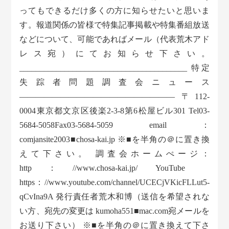
ってもできるだけ多くの方に知らせたいと思いま
す。報道関係の皆様で特集記事掲載や特集番組放送
などについて、可能であればメール（代表荒木アド
レス宛）にてお知らせ下さい。
_________________________________________ 特定
失踪者問題調査会ニュース
——————————————————— 〒112-
0004東京都文京区後楽2-3-8第6松屋ビル301 Tel03-
5684-5058Fax03-5684-5059 email：
comjansite2003■chosa-kai.jp ※■を半角の＠に置き換
えて下さい。 調査会ホームぺージ：
http：//www.chosa-kai.jp/ YouTube
https：//www.youtube.com/channel/UCECjVKicFLLut5-
qCvIna9A 発行責任者荒木和博（送信を希望されな
い方、宛先の変更は kumoha551■mac.com宛メールを
お送り下さい） ※■を半角の＠に置き換えて下さ