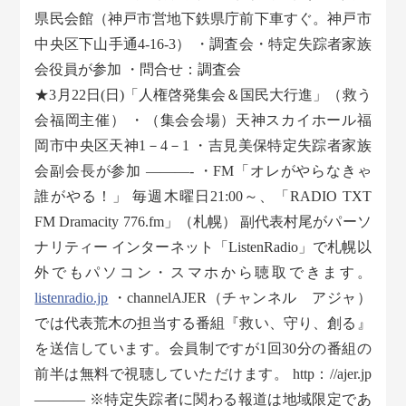
県民会館（神戸市営地下鉄県庁前下車すぐ。神戸市
中央区下山手通4-16-3） ・調査会・特定失踪者家族
会役員が参加 ・問合せ：調査会
★3月22日(日)「人権啓発集会＆国民大行進」（救う
会福岡主催） ・（集会会場）天神スカイホール福
岡市中央区天神1－4－1 ・吉見美保特定失踪者家族
会副会長が参加 ———- ・FM「オレがやらなきゃ
誰がやる！」 毎週木曜日21:00～、「RADIO TXT
FM Dramacity 776.fm」（札幌） 副代表村尾がパーソ
ナリティー インターネット「ListenRadio」で札幌以
外でもパソコン・スマホから聴取できます。
listenradio.jp
・channelAJER（チャンネル アジャ）
では代表荒木の担当する番組『救い、守り、創る』
を送信しています。会員制ですが1回30分の番組の
前半は無料で視聴していただけます。 http：//ajer.jp
———– ※特定失踪者に関わる報道は地域限定であ