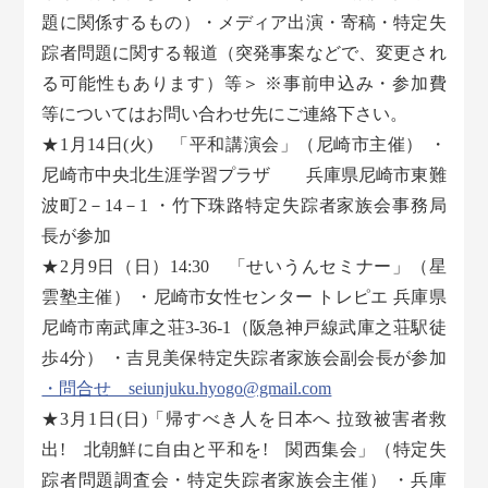
題に関係するもの）・メディア出演・寄稿・特定失
踪者問題に関する報道（突発事案などで、変更され
る可能性もあります）等＞ ※事前申込み・参加費
等についてはお問い合わせ先にご連絡下さい。
★1月14日(火) 「平和講演会」（尼崎市主催） ・
尼崎市中央北生涯学習プラザ 兵庫県尼崎市東難
波町2－14－1 ・竹下珠路特定失踪者家族会事務局
長が参加
★2月9日（日）14:30 「せいうんセミナー」（星
雲塾主催） ・尼崎市女性センター トレピエ 兵庫県
尼崎市南武庫之荘3-36-1（阪急神戸線武庫之荘駅徒
歩4分） ・吉見美保特定失踪者家族会副会長が参加
・問合せ seiunjuku.hyogo@gmail.com
★3月1日(日)「帰すべき人を日本へ 拉致被害者救
出! 北朝鮮に自由と平和を! 関西集会」（特定失
踪者問題調査会・特定失踪者家族会主催） ・兵庫