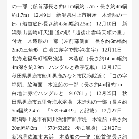
の一部（船首部長さ約3.1m幅約1.7m・長さ約4m幅
約1.7m） 12月9日 新潟県村上市府屋 木造船の一
部（船首底部長さ約4.8m幅約2.5m） 12月10日 新
潟県出雲崎町天瀬 道の駅「越後出雲崎天領の里」
付近 木造船の一部（左前部側面 長さ約6m幅約
2mの三角形 白地に赤字で数字8文字） 12月11日
北海道福島町福島漁港 木造船（長さ約14.5m幅約
4m深さ約2.9m ハングルと数字記載） 12月17日
秋田県男鹿市船川男鹿みなと市民病院近く「ヨの字
埠頭」脇海面 木造船の一部（長さ約4m幅約1m
白地に赤でハングルと「910781」） 12月25日 秋
田県男鹿市五里合海水浴場 木造船の一部（長さ約
5m幅約2.4ｍ 「539ｰ64019」と記載） 12月27日
新潟県上越市有間川漁港西離岸堤 木造船（長さ約
20m幅約2m 「578ｰ63282」後に崩壊） 12月27日
新潟県佐渡市素浜 木造船の一部（船首部長さ約