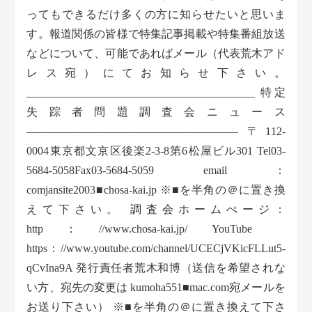
ってもできるだけ多くの方に知らせたいと思いま
す。報道関係の皆様で特集記事掲載や特集番組放送
などについて、可能であればメール（代表荒木アド
レス宛）にてお知らせ下さい。
_________________________________________ 特定
失踪者問題調査会ニュース
——————————————————— 〒112-
0004東京都文京区後楽2-3-8第6松屋ビル301 Tel03-
5684-5058Fax03-5684-5059 email：
comjansite2003■chosa-kai.jp ※■を半角の＠に置き換
えて下さい。 調査会ホームぺージ：
http：//www.chosa-kai.jp/ YouTube
https：//www.youtube.com/channel/UCECjVKicFLLut5-
qCvIna9A 発行責任者荒木和博（送信を希望されな
い方、宛先の変更は kumoha551■mac.com宛メールを
お送り下さい） ※■を半角の＠に置き換えて下さ