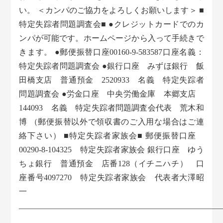
い。 ＜カンパのご協力をよろしくお願いします＞ ■
特定失踪者問題調査会■ ●クレジットカードでのカ
ンパが可能です。ホームページから入って手続きで
きます。 ●郵便振替口座00160-9-583587口座名義：
特定失踪者問題調査会 ●銀行口座 みずほ銀行 飯
田橋支店 普通預金 2520933 名義 特定失踪者
問題調査会 ●労金口座 中央労働金庫 本郷支店
144093 名義 特定失踪者問題調査会代表 荒木和
博 （郵便振替以外で領収書のご入用な場合はご連
絡下さい） ■特定失踪者家族会■ 郵便振替口座
00290-8-104325 特定失踪者家族会 銀行口座 ゆう
ちょ銀行 普通預金 店番128（イチニハチ） 口
座番号4097270 特定失踪者家族会 代表者大澤昭
一
___________________________________________________