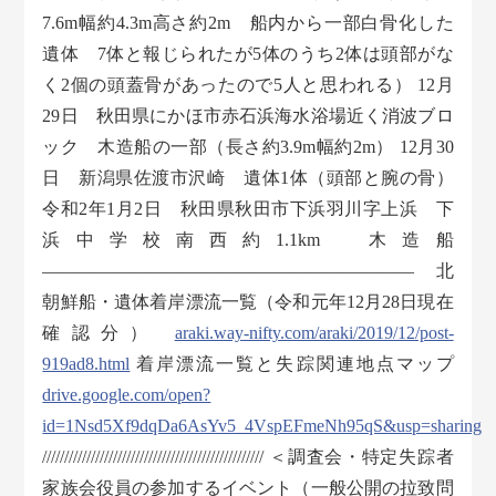
7.6m幅約4.3m高さ約2m 船内から一部白骨化した
遺体 7体と報じられたが5体のうち2体は頭部がな
く2個の頭蓋骨があったので5人と思われる） 12月
29日 秋田県にかほ市赤石浜海水浴場近く消波ブロ
ック 木造船の一部（長さ約3.9m幅約2m） 12月30
日 新潟県佐渡市沢崎 遺体1体（頭部と腕の骨）
令和2年1月2日 秋田県秋田市下浜羽川字上浜 下
浜中学校南西約1.1km 木造船
————————————————————— 北
朝鮮船・遺体着岸漂流一覧（令和元年12月28日現在
確認分）
araki.way-nifty.com/araki/2019/12/post-
919ad8.html
着岸漂流一覧と失踪関連地点マップ
drive.google.com/open?
id=1Nsd5Xf9dqDa6AsYv5_4VspEFmeNh95qS&usp=sharing
////////////////////////////////////////////////// ＜調査会・特定失踪者
家族会役員の参加するイベント（一般公開の拉致問