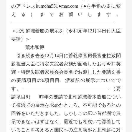
のアドレスkumoha551●mac.com（●を半角の＠に変
える）までお願いします。
——————————————————————
＜北朝鮮漂着船の展示を（令和元年12月14日付大臣
要請）＞
荒木和博
引き続き去る12月14日に菅義偉官房長官兼拉致問
題担当大臣に特定失踪者家族が面会したおり今井英
輝・特定失踪者家族会会長名でお渡しした要請文書
の要請項目の6項目目、漂着船の展示についてで
す。 ――――――――――――――――――- （要
請項目6） 昨年の要請で北朝鮮漂着木造船につい
て横浜での展示を求めたところ、不可能であるとの
回答をいただきました。しかしこの広い首都圏で展
示できないはずはなく、最近でも相次いで漂着して
いることを考えると国民への注意喚起と北朝鮮に対