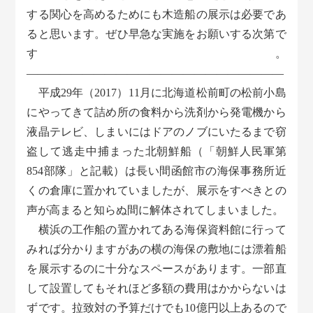
する関心を高めるためにも木造船の展示は必要であ
ると思います。ぜひ早急な実施をお願いする次第で
す。
———————————————————————
平成29年（2017）11月に北海道松前町の松前小島
にやってきて詰め所の食料から洗剤から発電機から
液晶テレビ、しまいにはドアのノブにいたるまで窃
盗して逃走中捕まった北朝鮮船（「朝鮮人民軍第
854部隊」と記載）は長い間函館市の海保事務所近
くの倉庫に置かれていましたが、展示をすべきとの
声が高まると知らぬ間に解体されてしまいました。
横浜の工作船の置かれてある海保資料館に行って
みれば分かりますがあの横の海保の敷地には漂着船
を展示するのに十分なスペースがあります。一部直
して設置してもそれほど多額の費用はかからないは
ずです。拉致対の予算だけでも10億円以上あるので