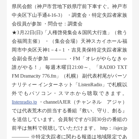
県民会館（神戸市営地下鉄県庁前下車すぐ。神戸市
中央区下山手通4-16-3） ・調査会・特定失踪者家族
会役員が参加 ・問合せ：調査会
★3月22日(日)「人権啓発集会＆国民大行進」（救う
会福岡主催） ・（集会会場）天神スカイホール福
岡市中央区天神1－4－1 ・吉見美保特定失踪者家族
会副会長が参加 ———- ・FM「オレがやらなきゃ
誰がやる！」 毎週木曜日21:00～、「RADIO TXT
FM Dramacity 776.fm」（札幌） 副代表村尾がパーソ
ナリティー インターネット「ListenRadio」で札幌以
外でもパソコン・スマホから聴取できます。
listenradio.jp
・channelAJER（チャンネル アジャ）
では代表荒木の担当する番組『救い、守り、創る』
を送信しています。会員制ですが1回30分の番組の
前半は無料で視聴していただけます。 http：//ajer.jp
———– ※特定失踪者に関わる報道は地域限定であ