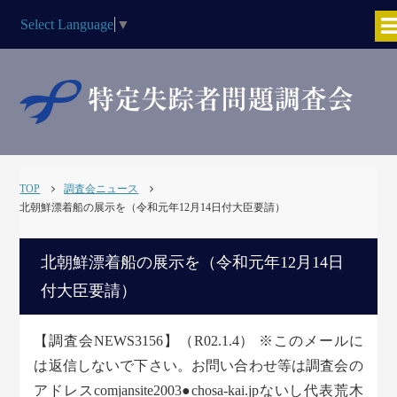
Select Language
▼
TOP
調査会ニュース
北朝鮮漂着船の展示を（令和元年12月14日付大臣要請）
北朝鮮漂着船の展示を（令和元年12月14日
付大臣要請）
【調査会NEWS3156】（R02.1.4） ※このメールに
は返信しないで下さい。お問い合わせ等は調査会の
アドレスcomjansite2003●chosa-kai.jpないし代表荒木