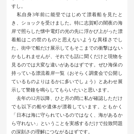
すし。
私自身3年前に能登ではじめて漂着船を見たと
き、ショックを受けました。特に志賀町の闇夜の海
岸で照らした懐中電灯の光の先に浮かび上がった漂
着船はこの世のものと思えないような異様さでし
た。街中で船だけ展示してもそこまでの衝撃はない
かもしれませんが、それでも話に聞くだけと現物を
見るのでは大変な違いがあるはずです。ぜひ海保の
持っている漂流着岸一覧（おそらく調査会で公開し
ているものよりはるかに多いでしょう）とあわせ展
示して警鐘を鳴らしてもらいたいと思います。
去年の12月以降、ひと月の間に私が確認しただけ
でも以下の船や遺体が漂着しています。ともかく
「日本は海に守られているのではなく、海があるか
ら守れない」ということを実感するだけで拉致問題
の深刻さの理解につながるはずです。