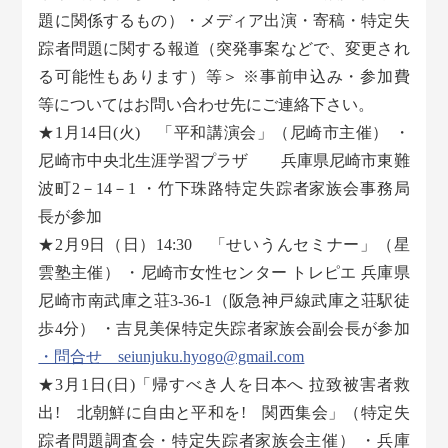
題に関係するもの）・メディア出演・寄稿・特定失
踪者問題に関する報道（突発事案などで、変更され
る可能性もあります）等＞ ※事前申込み・参加費
等についてはお問い合わせ先にご連絡下さい。
★1月14日(火) 「平和講演会」（尼崎市主催） ・
尼崎市中央北生涯学習プラザ 兵庫県尼崎市東難
波町2－14－1 ・竹下珠路特定失踪者家族会事務局
長が参加
★2月9日（日）14:30 「せいうんセミナー」（星
雲塾主催） ・尼崎市女性センター トレピエ 兵庫県
尼崎市南武庫之荘3-36-1（阪急神戸線武庫之荘駅徒
歩4分） ・吉見美保特定失踪者家族会副会長が参加
・問合せ seiunjuku.hyogo@gmail.com
★3月1日(日)「帰すべき人を日本へ 拉致被害者救
出! 北朝鮮に自由と平和を! 関西集会」（特定失
踪者問題調査会・特定失踪者家族会主催） ・兵庫