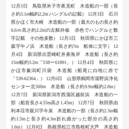
12月3日 鳥取県米子市夜見町 木造船の一部（長
さ約3.1m幅約2.2m ハングルの記載） 12月3日 石川
県かほく市大崎 木造船の一部（最大のもの長さ約
6.6ｍ高さ約2.2mの左舷外板 赤色でハングルと数
字記載 その他多数） 12月3日 秋田県にかほ市三
森字午ノ浜 木造船（長さ約7m 船体に文字） 12
月4日 新潟県出雲崎町井鼻海岸 木造船（長さ約
15m幅約3.2m「538ー61891」） 12月4日 秋田県に
かほ市象潟町川袋 木造船（船尾に白地に赤で
「539-62364」） 12月6日 山形県鶴岡市湯野浜浄化
センター北500m 木造船（長さ約9.9m幅約2.8m）
12月7日 新潟県新潟市西蒲区越前浜 木造船の一
部（船首長さ4.55m高さ1.45m） 12月7日 秋田県由
利本荘市親川字今泉 木造船の一部（長さ約2.3m幅
約1.5mと長さ約4.3m折れ曲がった部分の高さ約
1.6m） 12月8日 島根県松江市島根町大芦 木造船