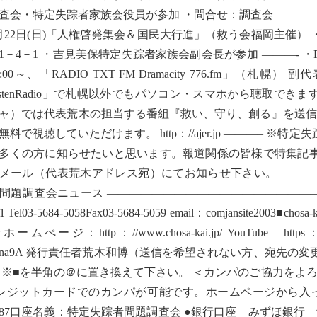
査会・特定失踪者家族会役員が参加 ・問合せ：調査会
月22日(日)「人権啓発集会＆国民大行進」（救う会福岡主催）
1－4－1 ・吉見美保特定失踪者家族会副会長が参加 ———- 
1:00～、「RADIO TXT FM Dramacity 776.fm」
istenRadio」で札幌以外でもパソコン・スマホから聴取できま
ャ）では代表荒木の担当する番組『救い、守り、創る』を送信
無料で視聴していただけます。 http：//ajer.jp ———–
多くの方に知らせたいと思います。報道関係の皆様で特集記
ール（代表荒木アドレス宛）にてお知らせ下さい。 _______________
問題調査会ニュース ——————————————————— 〒11
1 Tel03-5684-5058Fax03-5684-5059 email：comjansite
ームぺージ：http：//www.chosa-kai.jp/ YouTube https：//www
vIna9A 発行責任者荒木和博（送信を希望されない方、宛先の変更は k
 ※■を半角の＠に置き換えて下さい。 ＜カンパのご協力をよろ
レジットカードでのカンパが可能です。ホームページから入って手
3587口座名義：特定失踪者問題調査会 ●銀行口座 みずほ銀行 