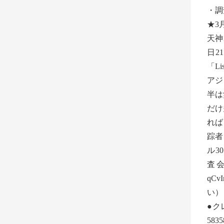
・調
★3
天神
日2
「L
アジ
半は
だけ
ればメ
踪者
ル30
査会ホ
qC
い）
●ク
58