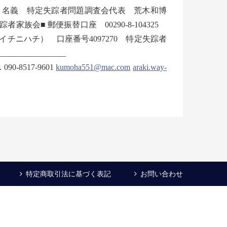
3 名義 特定失踪者問題調査会代表 荒木和博
会■ 郵便振替口座 00290-8-104325
チニハチ） 口座番号4097270 特定失踪者
_______________
0-8517-9601
kumoha551@mac.com
araki.way-
特定商取引法に基づく表記
お問い合わせ