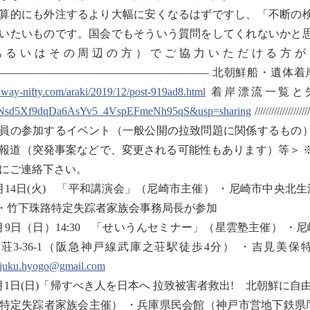
的にも外注するより大幅に安くなるはずですし、「不断の検
いたいものです。国会でもそういう質問をしてくれないかと
あるいはその周辺の方）でご協力いただける方が
——————————————————— 北朝鮮船・遺体着
.way-nifty.com/araki/2019/12/post-919ad8.html
着岸漂流一覧と
Nsd5Xf9dqDa6AsYv5_4VspEFmeNh95qS&usp=sharing
////////////
員の参加するイベント（一般公開の拉致問題に関係するもの
報道（突発事案などで、変更される可能性もあります）等＞ 
にご連絡下さい。
月14日(火) 「平和講演会」（尼崎市主催） ・尼崎市中央北
 ・竹下珠路特定失踪者家族会事務局長が参加
月9日（日）14:30 「せいうんセミナー」（星雲塾主催） ・
荘3-36-1（阪急神戸線武庫之荘駅徒歩4分） ・吉見
njuku.hyogo@gmail.com
月1日(日)「帰すべき人を日本へ 拉致被害者救出! 北朝鮮に
特定失踪者家族会主催） ・兵庫県民会館（神戸市営地下鉄県庁前