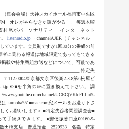
 ・（集会会場）天神スカイホール福岡市中央区
・FM「オレがやらなきゃ誰がやる！」 毎週木曜
（札幌） 副代表村尾がパーソナリティー インターネット
す。
listenradio.jp
・channelAJER（チャンネル
しています。会員制ですが1回30分の番組の前
 ※特定失踪者に関わる報道は地域限定であってもできる
事掲載や特集番組放送などについて、可能であ
__________________________ 特定失
2-0004東京都文京区後楽2-3-8第6松屋ビ
2003■chosa-kai.jp ※■を半角の＠に置き換えて下さい。 調
.youtube.com/channel/UCECjVKicFLLut5-
umoha551■mac.com宛メールをお送り下さ
しくお願いします＞ ■特定失踪者問題調査会■
続きできます。 ●郵便振替口座00160-9-
飯田橋支店 普通預金 2520933 名義 特定