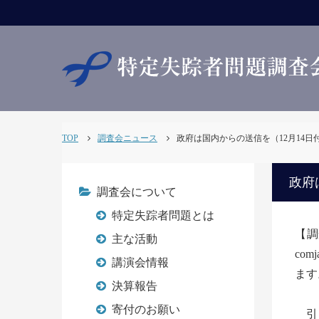
TOP
調査会ニュース
政府は国内からの送信を（12月14日付大
政府
調査会について
特定失踪者問題とは
【調
主な活動
com
講演会情報
ます
決算報告
荒
寄付のお願い
引き