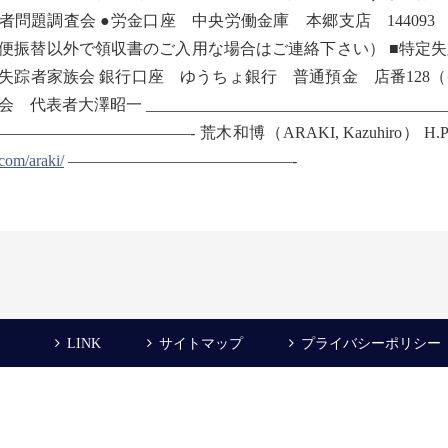
者問題調査会 ●労金口座 中央労働金庫 本郷支店 14409
便振替以外で領収書のご入用な場合はご連絡下さい） ■特定失踪者家族
失踪者家族会 銀行口座 ゆうちょ銀行 普通預金 店番128（イ
 代表者大澤昭一 _______________________________________
———————————- 荒木和博（ARAKI, Kazuhiro） H.P. 09
.com/araki/
——————————————-
LINK
サイトマップ
プライバシーポリシー