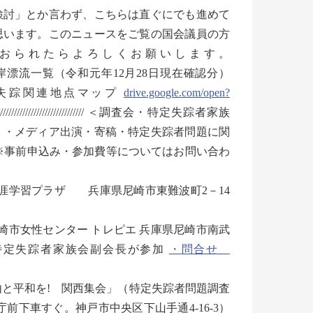
討」とか言わず、こちらは直ぐにでも進めて
思います。このニュースをご覧の国会議員の方
おられたらよろしくお願いします。
岸漂流一覧（令和元年12月28日現在確認分）
失踪関連地点マップ
drive.google.com/open?
////////////////////////////////////// ＜調査会・特定失踪者家族
）・メディア出演・寄稿・特定失踪者問題に関
※事前申込み・参加費等についてはお問い合わ
生涯学習プラザ 兵庫県尼崎市東難波町2－14
尼崎市女性センター トレピエ 兵庫県尼崎市南武
美保特定失踪者家族会副会長が参加
・問合せ
自由と平和を! 関西集会」（特定失踪者問題調査
下車すぐ。神戸市中央区下山手通4-16-3）