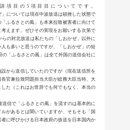
請項目の5項目目についてです。
かぜ」については現在中波放送は頓挫した状態で
の「ふるさとの風」も本来拉致被害者に向けて
と考えます。ぜひその実現をお願いする次第で
からの対北放送は私たちの「しおかぜ」以外に
い人も多いと思うのですが、「しおかぜ」の短
政府の「ふるさとの風」は全て外国の送信会社に
設から送信していたのですが（現在送信所を
房長官兼拉致問題担当大臣が総務大臣当時、大
ました（これはお世辞でも何でもなく、本当の
波送信で「ふるさとの風」を流すのは基本的に
ドルがあるとは聞いていますが、そもそも「国
害者に呼びかける日本政府の放送を日本国内か