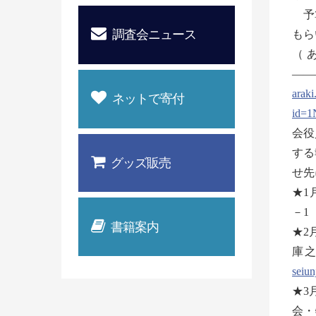
予算
調査会ニュース
もら
（
——
araki
ネットで寄付
id=1
会役
する
グッズ販売
せ先
★1
－1
書籍案内
★2
庫之
seiu
★3
会・