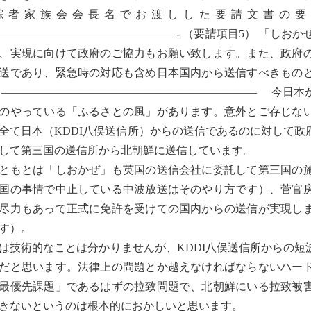
踪者家族会会長名でお渡しした要請文書の要
――――――――――――――――- （要請項目5） 「しお
、実現に向けて政府のご協力もお願い致します。また、政府
送であり、緊急時の対応も含め日本国内から送信すべきもの
 ——————————————————————— 今日本
のやっている「ふるさとの風」があります。意外とご存じな
全て日本（KDDI八俣送信所）からの送信であるのに対して
して第三国の送信所から北朝鮮に送信しています。
もとは「しおかぜ」も英国の送信会社に委託して第三国の施
国の事情で中止している中波放送はそのやり方です）、菅官
尽力もあって正式に免許を受けての国内からの送信が実現し
す）。
技術的なことは分かりませんが、KDDI八俣送信所からの短
だと思います。法律上の問題とか越えなければならないハー
最優先課題」であるはずの拉致問題で、北朝鮮にいる拉致被
きないというのは根本的におかしいと思います。