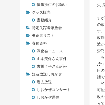
情報提供のお願い
失
――
グッズ販売
すが
書籍紹介
の放
特定失踪者家族会
す。
失踪者リスト
政府
各種資料
波が
委託
調査会ニュース
もと
山本美保さん事件
持つ
古川了子さん訴訟
臣の
短波放送しおかぜ
話で
過去放送
私は
しおかぜコンサート
可能
政の
しおかぜ通信
らで