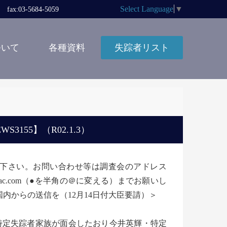
Select Language
▼
x:03-5684-5059
ついて
各種資料
失踪者リスト
155】（R02.1.3）
しないで下さい。お問い合わせ等は調査会のアドレス
ha551●mac.com（●を半角の＠に変える）までお願いし
内からの送信を（12月14日付大臣要請）＞
特定失踪者家族が面会したおり今井英輝・特定