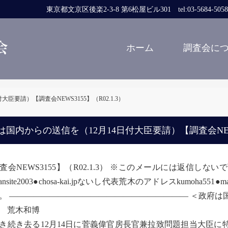
東京都文京区後楽2-3-8 第6松屋ビル301 tel:03-5684-5058 fa
ホーム
調査会に
臣要請）【調査会NEWS3155】（R02.1.3）
は国内からの送信を（12月14日付大臣要請）【調査会NEWS3
査会NEWS3155】（R02.1.3） ※このメールには返信
jansite2003●chosa-kai.jpないし代表荒木のアドレスkumo
。 —————————————————————— ＜政府は国
木和博
続き去る12月14日に菅義偉官房長官兼拉致問題担当大臣に