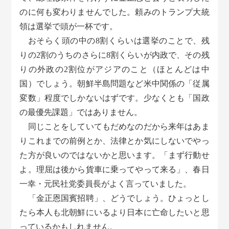
のに何も変わりませんでした。頼みのトランプ大統
領は選挙で頭が一杯です。
おそらく頭の中の8割くらいは選挙のことで、残
りの2割のうちのさらに8割くらいが内政で、その残
りの外政の2割位がアジアのこと（ほとんどは中
国）でしょう。朝鮮半島問題など米中関係の「従属
変数」程度でしかないはずです。少なくとも「国政
の最優先課題」ではありません。
同じことをしていてもだめなのだから来年はあま
りこれまでの前例とか、法律とか気にしないでやっ
た方が良いのではないかと思います。「まず行動せ
よ。理屈は後から貨車に乗ってやって来る」、春日
一幸・元民社党委員長がよく言っていました。
「金正恩国賓招聘」、どうでしょう。ひょっとし
たら本人も北朝鮮にいるより日本に亡命したいと思
っているかもしれません。