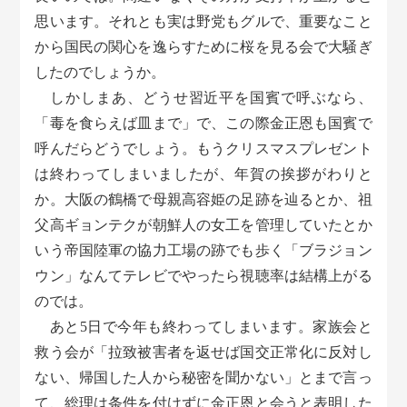
思います。それとも実は野党もグルで、重要なこと
から国民の関心を逸らすために桜を見る会で大騒ぎ
したのでしょうか。
しかしまあ、どうせ習近平を国賓で呼ぶなら、
「毒を食らえば皿まで」で、この際金正恩も国賓で
呼んだらどうでしょう。もうクリスマスプレゼント
は終わってしまいましたが、年賀の挨拶がわりと
か。大阪の鶴橋で母親高容姫の足跡を辿るとか、祖
父高ギョンテクが朝鮮人の女工を管理していたとか
いう帝国陸軍の協力工場の跡でも歩く「ブラジョン
ウン」なんてテレビでやったら視聴率は結構上がる
のでは。
あと5日で今年も終わってしまいます。家族会と
救う会が「拉致被害者を返せば国交正常化に反対し
ない、帰国した人から秘密を聞かない」とまで言っ
て、総理は条件を付けずに金正恩と会うと表明した