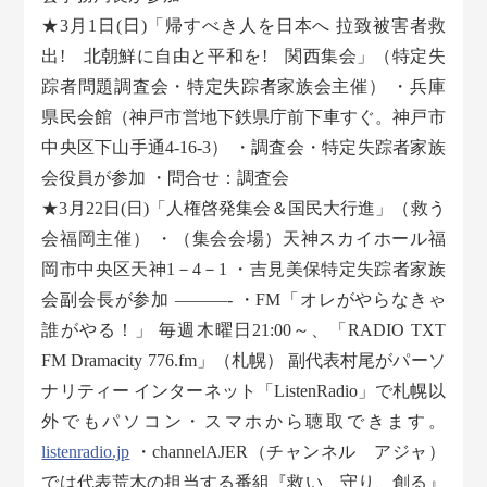
★3月1日(日)「帰すべき人を日本へ 拉致被害者救
出! 北朝鮮に自由と平和を! 関西集会」（特定失
踪者問題調査会・特定失踪者家族会主催） ・兵庫
県民会館（神戸市営地下鉄県庁前下車すぐ。神戸市
中央区下山手通4-16-3） ・調査会・特定失踪者家族
会役員が参加 ・問合せ：調査会
★3月22日(日)「人権啓発集会＆国民大行進」（救う
会福岡主催） ・（集会会場）天神スカイホール福
岡市中央区天神1－4－1 ・吉見美保特定失踪者家族
会副会長が参加 ———- ・FM「オレがやらなきゃ
誰がやる！」 毎週木曜日21:00～、「RADIO TXT
FM Dramacity 776.fm」（札幌） 副代表村尾がパーソ
ナリティー インターネット「ListenRadio」で札幌以
外でもパソコン・スマホから聴取できます。
listenradio.jp
・channelAJER（チャンネル アジャ）
では代表荒木の担当する番組『救い、守り、創る』