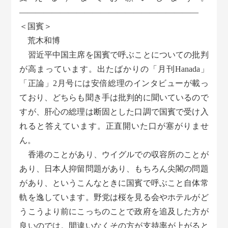
——————————————————————
＜国賓＞
荒木和博
習近平中国主席を国賓で呼ぶことについての批判
が高まっています。出たばかりの「月刊Hanada」
「正論」2月号には安倍総理のインタビューが載っ
ており、どちらも聞き手は批判的に聞いているので
すが、肝心の総理は断固とした口調で国賓で受け入
れると答えています。正直開いた口が塞がりませ
ん。
香港のことがあり、ウイグルでの収容所のことが
あり、日本人抑留問題があり、もちろん尖閣の問題
があり、というこんなときに国賓で呼ぶこと自体常
軌を逸しています。野党は桜を見る会やホテルがど
うこうより前にこっちのことで政府を追及した方が
良いのでは。間違いなくその方が支持率が上がると