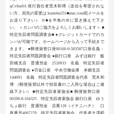
qCvIna9A 発行責任者荒木和博（送信を希望されな
い方、宛先の変更は kumoha551■mac.com宛メールを
お送り下さい） ※■を半角の＠に置き換えて下さ
い。 ＜カンパのご協力をよろしくお願いします＞ ■
特定失踪者問題調査会■ ●クレジットカードでのカ
ンパが可能です。ホームページから入って手続きで
きます。 ●郵便振替口座00160-9-583587口座名義：
特定失踪者問題調査会 ●銀行口座 みずほ銀行 飯
田橋支店 普通預金 2520933 名義 特定失踪者
問題調査会 ●労金口座 中央労働金庫 本郷支店
144093 名義 特定失踪者問題調査会代表 荒木和
博 （郵便振替以外で領収書のご入用な場合はご連
絡下さい） ■特定失踪者家族会■ 郵便振替口座
00290-8-104325 特定失踪者家族会 銀行口座 ゆう
ちょ銀行 普通預金 店番128（イチニハチ） 口
座番号4097270 特定失踪者家族会 代表者大澤昭