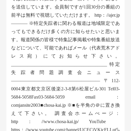
を送信しています。会員制ですが1回30分の番組の
前半は無料で視聴していただけます。 http：//ajer.jp
———– ※特定失踪者に関わる報道は地域限定であ
ってもできるだけ多くの方に知らせたいと思いま
す。報道関係の皆様で特集記事掲載や特集番組放送
などについて、可能であればメール（代表荒木アド
レス宛）にてお知らせ下さい。
_________________________________________ 特定
失踪者問題調査会ニュース
——————————————————— 〒112-
0004東京都文京区後楽2-3-8第6松屋ビル301 Tel03-
5684-5058Fax03-5684-5059 email：
comjansite2003■chosa-kai.jp ※■を半角の＠に置き換
えて下さい。 調査会ホームぺージ：
http：//www.chosa-kai.jp/ YouTube
https：//www.youtube.com/channel/UCECjVKicFLLut5-