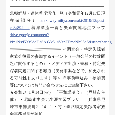
———————————————————————
北朝鮮船・遺体着岸漂流一覧（令和元年12月17日現
在確認分）
araki.way-nifty.com/araki/2019/12/post-
ce8a89.html
着岸漂流一覧と失踪関連地点マップ
drive.google.com/open?
id=1Nsd5Xf9dqDa6AsYv5_4VspEFmeNh95qS&usp=sharing
////////////////////////////////////////////////// ＜調査会・特定失踪者
家族会役員の参加するイベント（一般公開の拉致問
題に関係するもの）・メディア出演・寄稿・特定失
踪者問題に関する報道（突発事案などで、変更され
る可能性もあります）等＞ ※事前申込み・参加費
等についてはお問い合わせ先にご連絡下さい。
★令和2年1月14日(火) 「平和講演会」（尼崎市主
催） ・尼崎市中央北生涯学習プラザ 兵庫県尼
崎市東難波町2－14－1 ・竹下珠路特定失踪者家族
会事務局長が参加