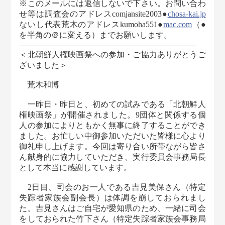
※このメールには返信しないで下さい。お問い合わ
せ等は調査会のアドレスcomjansite2003●
chosa-kai.jp
ないし代表荒木のアドレスkumoha551●
mac.com
（●
を半角の＠に変える）までお願いします。
――――――――――――――――――――――
＜北朝鮮人権映画祭への参加・ご協力ありがとうご
ざいました＞
荒木和博
一昨日・昨日と、初めての試みである「北朝鮮人
権映画祭」が開催されました。9団体と関係する個
人の参加によりともかく無事に終了することができ
ました。お忙しい中御参加いただいた皆様に心より
御礼申し上げます。今回は寄り合い所帯ながら皆さ
ん献身的に協力していただき、実行委員会事務局長
として本当に感謝しています。
2日目、司会のお一人である吉見美保さん（特定
失踪者家族会副会長）は体調を崩しておられまし
た。吉見さんはご自宅が愛知県のため、一緒に司会
をしておられた竹下さん（特定失踪者家族会事務局