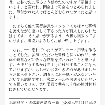
長）と私で先に帰るよう勧めたのですが「最後まで
います」と言われ、閉会まで司会をつとめられまし
た。気付かれた人はほとんどおられなかったと思い
ます。
おそらく他の実行委員やスタッフでも様々な事情
を抱えながら協力して下さった方が何人もおられた
はずです。その思いが実るよう、今後も頑張ってま
いります。御協力よろしくお願い申し上げます。
なお、一つ忘れていたのがアンケート用紙を作る
ことでした。参加いただいた皆様も個々の作品、全
体の運営などに色々な感想を持たれたことと思いま
す。今後どうするかは年明けに検討することになっ
ておりますが、もし何かお気付きの点がありました
らお知らせ下さい。調査会にお手紙・FAXなどいた
だいても結構ですし、私にメールをお送りいただい
ても構いません。実行委員で共有し今後の検討材料
にさせていただきます。
———————――――――――――――
北朝鮮船・遺体着岸漂流一覧（令和元年12月5日現