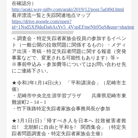
在確認分）
http://araki.way-nifty.com/araki/2019/12/post-5af49d.html
着岸漂流一覧と失踪関連地点マップ
https://drive.google.com/open?
id=1Nsd5Xf9dqDa6AsYv5_4VspEFmeNh95qS&usp=sharing
//////////////////////////////////////////////////
＜調査会・特定失踪者家族会役員の参加するイベン
ト（一般公開の拉致問題に関係するもの）・メディ
ア出演・寄稿・特定失踪者問題に関する報道（突発
事案などで、変更される可能性もあります）等＞
※事前申込み・参加費等についてはお問い合わせ先
にご連絡下さい。
★令和2年1月14日(火) 「平和講演会」（尼崎市主
催）
・尼崎市中央北生涯学習プラザ 兵庫県尼崎市東
難波町2－14－1
・竹下珠路特定失踪者家族会事務局長が参加
★3月1日(日)「帰すべき人を日本へ 拉致被害者救
出! 北朝鮮に自由と平和を! 関西集会」（特定失
踪者問題調査会・特定失踪者家族会主催）