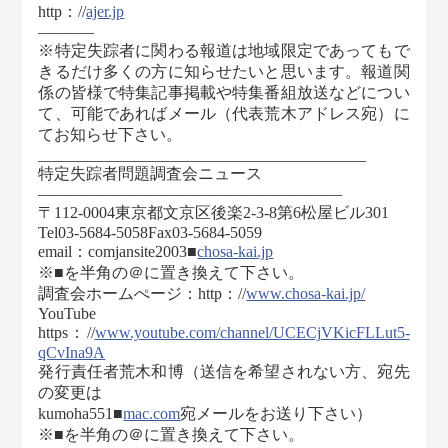
http：//
ajer.jp
———–
※特定失踪者に関わる報道は地域限定であってもで
きるだけ多くの方に知らせたいと思います。報道関
係の皆様で特集記事掲載や特集番組放送などについ
て、可能であればメール（代表荒木アドレス宛）に
てお知らせ下さい。
_________________________________________
特定失踪者問題調査会ニュース
———————————————————
〒112-0004東京都文京区後楽2-3-8第6松屋ビル301
Tel03-5684-5058Fax03-5684-5059
email：comjansite2003■
chosa-kai.jp
※■を半角の＠に置き換えて下さい。
調査会ホームぺージ：http：//
www.chosa-kai.jp/
YouTube
https：//
www.youtube.com/channel/UCECjVKicFLLut5-
qCvIna9A
発行責任者荒木和博（送信を希望されない方、宛先
の変更は
kumoha551■
mac.com
宛メールをお送り下さい）
※■を半角の＠に置き換えて下さい。