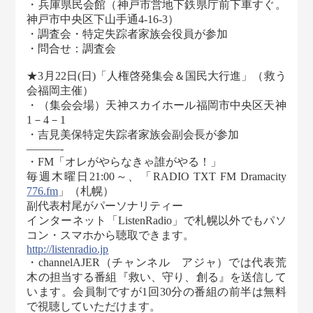
・兵庫県民会館（神戸市営地下鉄県庁前下車すぐ。
神戸市中央区下山手通4-16-3）
・調査会・特定失踪者家族会役員が参加
・問合せ：調査会
★3月22日(日)「人権啓発集会＆国民大行進」（救う
会福岡主催）
・（集会会場）天神スカイホール福岡市中央区天神
1－4－1
・吉見美保特定失踪者家族会副会長が参加
———-
・FM「オレがやらなきゃ誰がやる！」
毎週木曜日21:00～、「RADIO TXT FM Dramacity
776.fm
」（札幌）
副代表村尾がパーソナリティー
インターネット「ListenRadio」で札幌以外でもパソ
コン・スマホから聴取できます。
http://listenradio.jp
・channelAJER（チャンネル アジャ）では代表荒
木の担当する番組『救い、守り、創る』を送信して
います。会員制ですが1回30分の番組の前半は無料
で視聴していただけます。