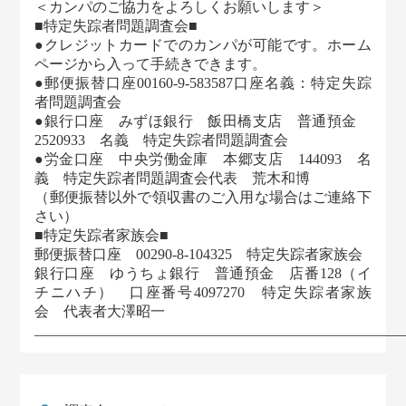
＜カンパのご協力をよろしくお願いします＞
■特定失踪者問題調査会■
●クレジットカードでのカンパが可能です。ホーム
ページから入って手続きできます。
●郵便振替口座00160-9-583587口座名義：特定失踪
者問題調査会
●銀行口座 みずほ銀行 飯田橋支店 普通預金
2520933 名義 特定失踪者問題調査会
●労金口座 中央労働金庫 本郷支店 144093 名
義 特定失踪者問題調査会代表 荒木和博
（郵便振替以外で領収書のご入用な場合はご連絡下
さい）
■特定失踪者家族会■
郵便振替口座 00290-8-104325 特定失踪者家族会
銀行口座 ゆうちょ銀行 普通預金 店番128（イ
チニハチ） 口座番号4097270 特定失踪者家族
会 代表者大澤昭一
___________________________________________________