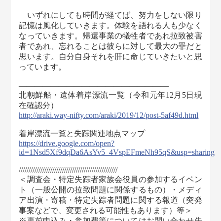
いずれにしても時間が経てば、努力をしない限り
記憶は風化していきます。体験を語れる人も少なく
なっていきます。帰還事業の犠牲者であれ拉致被害
者であれ、忘れることは彼らに対して最大の罪だと
思います。自分自身それを肝に命じていきたいと思
っています。
———————――――――――――――
北朝鮮船・遺体着岸漂流一覧（令和元年12月5日現
在確認分）
http://araki.way-nifty.com/araki/2019/12/post-5af49d.html
着岸漂流一覧と失踪関連地点マップ
https://drive.google.com/open?
id=1Nsd5Xf9dqDa6AsYv5_4VspEFmeNh95qS&usp=sharing
//////////////////////////////////////////////////
＜調査会・特定失踪者家族会役員の参加するイベン
ト（一般公開の拉致問題に関係するもの）・メディ
ア出演・寄稿・特定失踪者問題に関する報道（突発
事案などで、変更される可能性もあります）等＞
※事前申込み・参加費等についてはお問い合わせ先