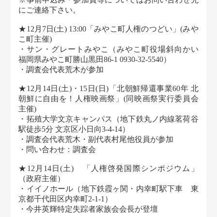
にご連絡下さい。
★12月7日(土) 13:00「みやこ町人権のつどい」(みや
こ町主催)
・サン・グレートみやこ（みやこ町役場斜向かい
福岡県みやこ町勝山黒田86-1 0930-32-5540）
・調査会代表荒木が参加
★12月14日(土)・15日(日)「北朝鮮帰還事業60年 北
朝鮮に自由を！人権映画祭」(同映画祭実行委員会
主催)
・拓殖大学文京キャンパス（地下鉄丸ノ内線茗荷谷
駅徒歩5分 文京区小日向3-4-14）
・調査会代表荒木・副代表村尾他役員が参加
・問い合わせ：調査会
★12月14日(土) 「人権啓発国際シンポジウム」
（政府主催）
・イイノホール（地下鉄霞ヶ関・内幸町駅下車 東
京都千代田区内幸町2-1-1）
・今井英輝特定失踪者家族会会長が登壇