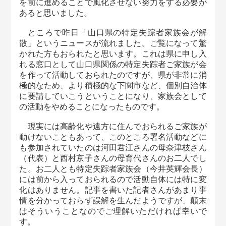
を前に進めることで風化させない努力をする必要が
あると思いました。
ところで昨日「山口県の特定失踪者家族会が解
散」というニュースが流れました。ご覧になって驚
かれた方もおられたと思います。これは県に申し入
れる窓口として山口県関係の特定失踪者ご家族が会
を作って活動しておられたのですが、県が非常に消
極的なため、より積極的な下関市など、個別自治体
に要請していこうということになり、家族会として
の活動をやめることになったものです。
現実には高齢化や遠方に住んでおられるご家族が
動けないこともあって、このところ署名活動などに
も参加されていたのは河田君江さんの母奈津枝さん
（代表）と西村京子さんの母育代さんのお二人でし
た。お二人とも特定失踪者家族会（今井英輝会長）
には前から入っておられるので活動自体には特に変
化はありません。記事を書いた記者さんがあまり事
情を分かっておらず誤解を生んだようですが、顛末
はそういうことなのでご理解いただければ幸いで
す。