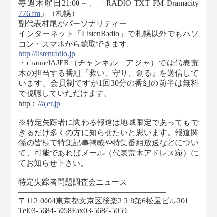
毎週木曜日21:00～、「RADIO TXT FM Dramacity
776.fm
」（札幌）
副代表村尾がパーソナリティー
インターネット「ListenRadio」で札幌以外でもパソ
コン・スマホから聴取できます。
http://listenradio.jp
・channelAJER（チャンネル アジャ）では代表荒
木の担当する番組『救い、守り、創る』を送信して
います。会員制ですが1回30分の番組の前半は無料
で視聴していただけます。
http：//
ajer.jp
———–
※特定失踪者に関わる報道は地域限定であってもで
きるだけ多くの方に知らせたいと思います。報道関
係の皆様で特集記事掲載や特集番組放送などについ
て、可能であればメール（代表荒木アドレス宛）に
てお知らせ下さい。
_________________________________________
特定失踪者問題調査会ニュース
———————————————————
〒112-0004東京都文京区後楽2-3-8第6松屋ビル301
Tel03-5684-5058Fax03-5684-5059