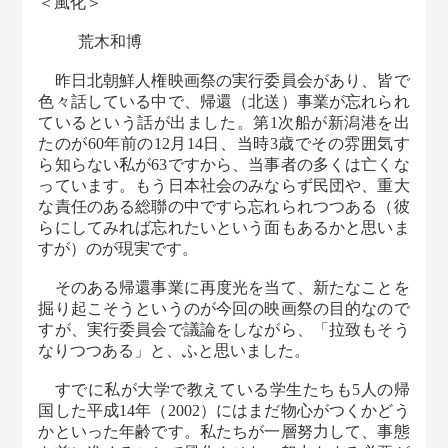
＜風化＞
荒木和博
昨日北朝鮮人権映画祭の実行委員会があり、皆で
色々話している中で、帰還（北送）事業が忘れられ
ているという話が出ました。第1次船が新潟港を出
たのが60年前の12月14日、当時3歳でその雰囲気す
ら知らない私が63ですから、当事者の多くは亡くな
っています。もう日本社会のみならず民団や、重大
な責任のある総聯の中ですら忘れられつつある（彼
らにしてみれば忘れたいという面もあるかと思いま
すが）のが現実です。
そのある帰還事業に再度光を当て、新たなことを
掘り起こそうというのが今回の映画祭の目的なので
すが、実行委員会で議論をしながら、「拉致もそう
なりつつある」と、ふと思いました。
すでに私が大学で教えている学生たちも5人の帰
国した平成14年（2002）にはまだ物心がつくかどう
かといった年齢です。私たちが一層努力して、事態