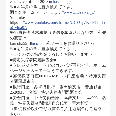
email：comjansite2003■
chosa-kai.jp
※■を半角の＠に置き換えて下さい。
調査会ホームぺージ：http：//
www.chosa-kai.jp/
YouTube
https：//
www.youtube.com/channel/UCECjVKicFLLut5-
qCvIna9A
発行責任者荒木和博（送信を希望されない方、宛先
の変更は
kumoha551■
mac.com
宛メールをお送り下さい）
※■を半角の＠に置き換えて下さい。
＜カンパのご協力をよろしくお願いします＞
■特定失踪者問題調査会■
●クレジットカードでのカンパが可能です。ホーム
ページから入って手続きできます。
●郵便振替口座00160-9-583587口座名義：特定失踪
者問題調査会
●銀行口座 みずほ銀行 飯田橋支店 普通預金
2520933 名義 特定失踪者問題調査会
●労金口座 中央労働金庫 本郷支店 144093 名
義 特定失踪者問題調査会代表 荒木和博
（郵便振替以外で領収書のご入用な場合はご連絡下
さい）