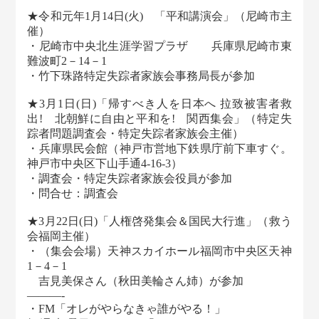
★令和元年1月14日(火) 「平和講演会」（尼崎市主
催）
・尼崎市中央北生涯学習プラザ 兵庫県尼崎市東
難波町2－14－1
・竹下珠路特定失踪者家族会事務局長が参加
★3月1日(日)「帰すべき人を日本へ 拉致被害者救
出! 北朝鮮に自由と平和を! 関西集会」（特定失
踪者問題調査会・特定失踪者家族会主催）
・兵庫県民会館（神戸市営地下鉄県庁前下車すぐ。
神戸市中央区下山手通4-16-3）
・調査会・特定失踪者家族会役員が参加
・問合せ：調査会
★3月22日(日)「人権啓発集会＆国民大行進」（救う
会福岡主催）
・（集会会場）天神スカイホール福岡市中央区天神
1－4－1
吉見美保さん（秋田美輪さん姉）が参加
———-
・FM「オレがやらなきゃ誰がやる！」