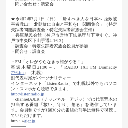
・問い合わせ：調査会
★令和2年3月1日（日）「帰すべき人を日本へ 拉致被
害者救出! 北朝鮮に自由と平和を! 関西集会」（特定
失踪者問題調査会・特定失踪者家族会主催）
・兵庫県民会館（神戸市営地下鉄県庁前下車すぐ。神
戸市中央区下山手通4-16-3）
・調査会・特定失踪者家族会役員が参加
・問合せ：調査会
———-
・FM「オレがやらなきゃ誰がやる！」
毎週木曜日21:00～、「RADIO TXT FM Dramacity
776.fm
」（札幌）
副代表村尾がパーソナリティー
インターネット「ListenRadio」で札幌以外でもパソコ
ン・スマホから聴取できます。
http://listenradio.jp
・channelAJER（チャンネル アジャ）では代表荒木の
担当する番組『救い、守り、創る』を送信していま
す。会員制ですが1回30分の番組の前半は無料で視聴し
ていただけます。
http：//
ajer.jp
———–