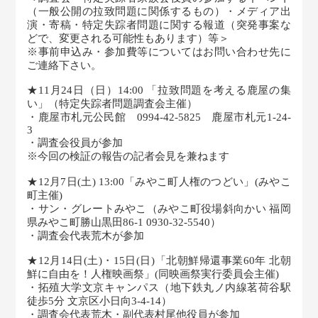
（一般公開の拉致問題に関係するもの）・メディア出
演・寄稿・特定失踪者問題に関する報道（突発事案な
どで、変更される可能性もあります）等＞
※事前申込み・参加費等についてはお問い合わせ先に
ご連絡下さい。
★11月24日（日）14:00 「拉致問題を考える鹿屋の集
い」（特定失踪者問題調査会主催）
・鹿屋市札元公民館 0994-42-5825 鹿屋市札元1-24-
3
・調査会役員が参加
※今回の検証の報告の記者会見を兼ねます
★12月7日(土) 13:00「みやこ町人権のつどい」(みやこ
町主催)
・サン・グレートみやこ（みやこ町役場斜向かい 福岡
県みやこ町勝山黒田86-1 0930-32-5540）
・調査会代表荒木が参加
★12月14日(土)・15日(日)「北朝鮮帰還事業60年 北朝
鮮に自由を！人権映画祭」(同映画祭実行委員会主催)
・拓殖大学文京キャンパス（地下鉄丸ノ内線茗荷谷駅
徒歩5分 文京区小日向3-4-14）
・調査会代表荒木・副代表村尾他役員が参加