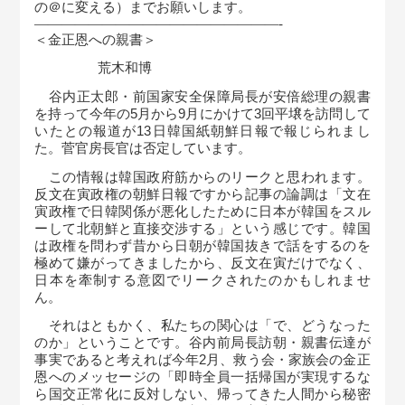
の＠に変える）までお願いします。
―――――――――—————————-
＜金正恩への親書＞
荒木和博
谷内正太郎・前国家安全保障局長が安倍総理の親書
を持って今年の
5
月から
9
月にかけて
3
回平壌を訪問して
いたとの報道が
13
日韓国紙朝鮮日報で報じられまし
た。菅官房長官は否定しています。
この情報は韓国政府筋からのリークと思われます。
反文在寅政権の朝鮮日報ですから記事の論調は「文在
寅政権で日韓関係が悪化したために日本が韓国をスル
ーして北朝鮮と直接交渉する」という感じです。韓国
は政権を問わず昔から日朝が韓国抜きで話をするのを
極めて嫌がってきましたから、反文在寅だけでなく、
日本を牽制する意図でリークされたのかもしれませ
ん。
それはともかく、私たちの関心は「で、どうなった
のか」ということです。谷内前局長訪朝・親書伝達が
事実であると考えれば今年
2
月、救う会・家族会の金正
恩へのメッセージの「即時全員一括帰国が実現するな
ら国交正常化に反対しない、帰ってきた人間から秘密