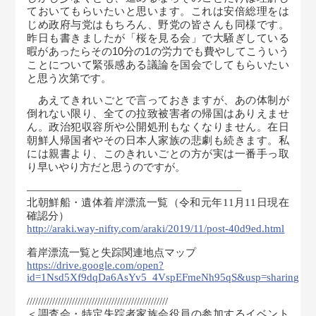
ておいてもらいたいと思います。これは安倍総理をは
じめ政府与党はもちろん、野党の皆さんも同様です。
昨日も書きましたが「桜を見る会」で大騒ぎしている
暇があったらその
10
分の
1
の労力でも費やしてこういう
ことについて緊張感ある議論を国会でしてもらいたい
と思う次第です。
あえてきれいごとで言っておきますが、あの体制が
倒れない限り、全ての拉致被害者の帰国はありえませ
ん。政治犯収容所や公開処刑もなくなりません。在日
朝鮮人帰国者やその日本人家族の悲劇も続きます。私
には親書より、このきれいごとの方が実は一番手っ取
り早いやり方だと思うのですが。
———————――――――――――――
北朝鮮船・遺体着岸漂流一覧（令和元年11月11日現在
確認分）
http://araki.way-nifty.com/araki/2019/11/post-40d9ed.html
着岸漂流一覧と失踪関連地点マップ
https://drive.google.com/open?
id=1Nsd5Xf9dqDa6AsYv5_4VspEFmeNh95qS&usp=sharing
//////////////////////////////////////////////////
＜調査会・特定失踪者家族会役員の参加するイベント