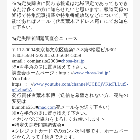
※特定失踪者に関わる報道は地域限定であってもでき
るだけ多くの方に知らせたいと思います。報道関係の
皆様で特集記事掲載や特集番組放送などについて、可
能であればメール（代表荒木アドレス宛）にてお知ら
せ下さい。
_________________________________________
特定失踪者問題調査会ニュース
———————————————————
〒112-0004東京都文京区後楽2-3-8第6松屋ビル301
Tel03-5684-5058Fax03-5684-5059
email：comjansite2003■
chosa-kai.jp
※■を半角の＠に置き換えて下さい。
調査会ホームぺージ：http：//
www.chosa-kai.jp/
YouTube
https：//
www.youtube.com/channel/UCECjVKicFLLut5-
qCvIna9A
発行責任者荒木和博（送信を希望されない方、宛先の
変更は
kumoha551■
mac.com
宛メールをお送り下さい）
※■を半角の＠に置き換えて下さい。
＜カンパのご協力をよろしくお願いします＞
■特定失踪者問題調査会■
●クレジットカードでのカンパが可能です。ホームペー
ジから入って手続きできます。