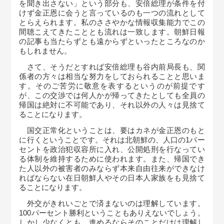
を聞き出さない」という部分も、安倍総理が条件を付
けず金正恩に会うと言っているのも一つの流れとして
とらえられます。私のささやかな情報収集能力でこの
間聴こえてきたこととも流れは一致します。朝鮮日報
の記事も当たらずとも遠からずといったところなのか
もしれません。
さて、そうだとすれば安倍総理も谷内前局長も、関
係者の方々は相当な努力をしておられることと思いま
す。そのご苦労に敬意を表するというのが前提です
が、この交渉では何人かが帰ってきたとしても全員の
帰国は絶対に不可能であり、それ以外の人々は見捨て
ることになります。
国交正常化ということは、要はカネが金正恩のもと
に行くということです。それは北朝鮮の、人口の
1
パー
セントを政治犯収容所に入れ、公開処刑を行なってい
る体制を維持するために使われます。また、帰国でき
た人以外の被害者のみならず本来自由往来ができなけ
ればならない在日朝鮮人やその日本人家族をも見捨て
ることになります。
外交がきれいごとで済まないのは理解しています。
100
パーセント勝利ということもありえないでしょう。
しかし少なくとも、進めるならそのことだけは理解し