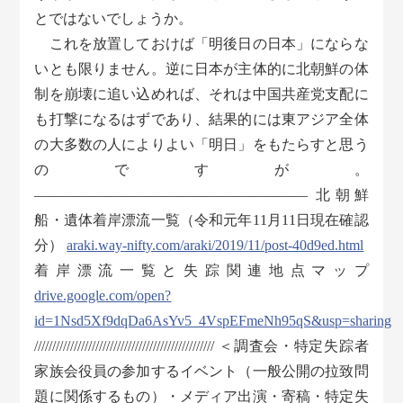
とではないでしょうか。
これを放置しておけば「明後日の日本」にならな
いとも限りません。逆に日本が主体的に北朝鮮の体
制を崩壊に追い込めれば、それは中国共産党支配に
も打撃になるはずであり、結果的には東アジア全体
の大多数の人によりよい「明日」をもたらすと思う
のですが。
——————————————————— 北朝鮮
船・遺体着岸漂流一覧（令和元年11月11日現在確認
分）
araki.way-nifty.com/araki/2019/11/post-40d9ed.html
着岸漂流一覧と失踪関連地点マップ
drive.google.com/open?
id=1Nsd5Xf9dqDa6AsYv5_4VspEFmeNh95qS&usp=sharing
////////////////////////////////////////////////// ＜調査会・特定失踪者
家族会役員の参加するイベント（一般公開の拉致問
題に関係するもの）・メディア出演・寄稿・特定失