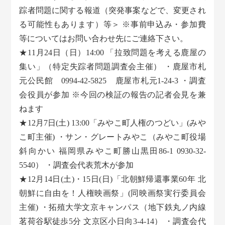
踪者問題に関する報道（突発事案などで、変更され
る可能性もあります）等＞ ※事前申込み・参加費
等についてはお問い合わせ先にご連絡下さい。
★11月24日（日）14:00 「拉致問題を考える鹿屋の
集い」（特定失踪者問題調査会主催） ・鹿屋市札
元公民館 0994-42-5825 鹿屋市札元1-24-3 ・調査
会役員が参加 ※今回の検証の報告の記者会見を兼
ねます
★12月7日(土) 13:00「みやこ町人権のつどい」(みや
こ町主催) ・サン・グレートみやこ（みやこ町役場
斜向かい 福岡県みやこ町勝山黒田86-1 0930-32-
5540） ・調査会代表荒木が参加
★12月14日(土)・15日(日)「北朝鮮帰還事業60年 北
朝鮮に自由を！人権映画祭」(同映画祭実行委員会
主催) ・拓殖大学文京キャンパス（地下鉄丸ノ内線
茗荷谷駅徒歩5分 文京区小日向3-4-14） ・調査会代