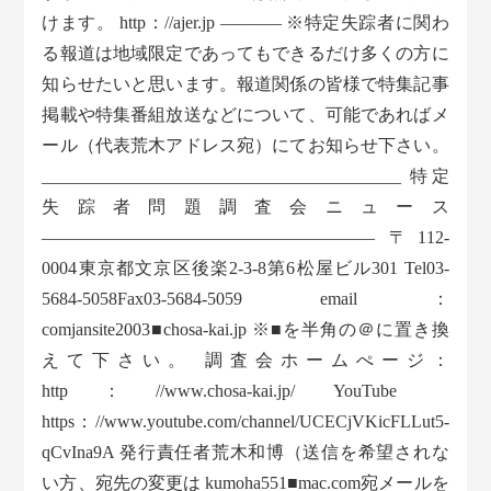
けます。 http：//ajer.jp ———– ※特定失踪者に関わ
る報道は地域限定であってもできるだけ多くの方に
知らせたいと思います。報道関係の皆様で特集記事
掲載や特集番組放送などについて、可能であればメ
ール（代表荒木アドレス宛）にてお知らせ下さい。
_________________________________________ 特定
失踪者問題調査会ニュース
——————————————————— 〒112-
0004東京都文京区後楽2-3-8第6松屋ビル301 Tel03-
5684-5058Fax03-5684-5059 email：
comjansite2003■chosa-kai.jp ※■を半角の＠に置き換
えて下さい。 調査会ホームぺージ：
http：//www.chosa-kai.jp/ YouTube
https：//www.youtube.com/channel/UCECjVKicFLLut5-
qCvIna9A 発行責任者荒木和博（送信を希望されな
い方、宛先の変更は kumoha551■mac.com宛メールを