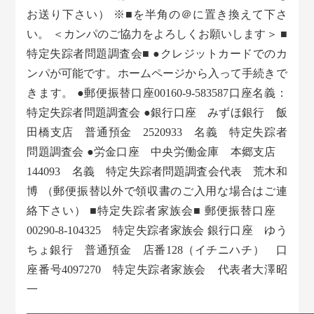
お送り下さい） ※■を半角の＠に置き換えて下さ
い。 ＜カンパのご協力をよろしくお願いします＞ ■
特定失踪者問題調査会■ ●クレジットカードでのカ
ンパが可能です。ホームページから入って手続きで
きます。 ●郵便振替口座00160-9-583587口座名義：
特定失踪者問題調査会 ●銀行口座 みずほ銀行 飯
田橋支店 普通預金 2520933 名義 特定失踪者
問題調査会 ●労金口座 中央労働金庫 本郷支店
144093 名義 特定失踪者問題調査会代表 荒木和
博 （郵便振替以外で領収書のご入用な場合はご連
絡下さい） ■特定失踪者家族会■ 郵便振替口座
00290-8-104325 特定失踪者家族会 銀行口座 ゆう
ちょ銀行 普通預金 店番128（イチニハチ） 口
座番号4097270 特定失踪者家族会 代表者大澤昭
一
___________________________________________________