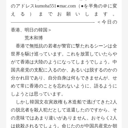
のアドレスkumoha551●mac.com（●を半角の＠に変
える）までお願いします。
——————————————————- ＜今日の
香港、明日の韓国＞
荒木和博
香港で無抵抗の若者が警官に撃たれるシーンは全
世界を駆け巡っています。これを放置していたらや
がて香港は大陸のようになってしまうでしょう。中
国共産党の支配に入るのか、あるいは脱するのかの
分かれ目であり、自分自身は何もできませんが、せ
めて常に香港のことを忘れないように、語るように
しようとは思っています。
しかし韓国文在寅政権も木造船で逃げてきた2人
の脱北者を殺人犯だとして送還したのですから、そ
の意味ではあまり違いがありません。おそらく2人
は銃殺されるでしょう。命じたのが中国共産党か朝