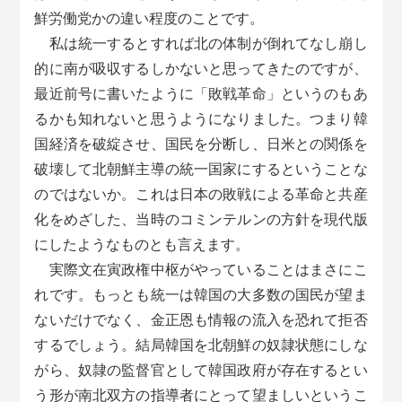
鮮労働党かの違い程度のことです。
私は統一するとすれば北の体制が倒れてなし崩し
的に南が吸収するしかないと思ってきたのですが、
最近前号に書いたように「敗戦革命」というのもあ
るかも知れないと思うようになりました。つまり韓
国経済を破綻させ、国民を分断し、日米との関係を
破壊して北朝鮮主導の統一国家にするということな
のではないか。これは日本の敗戦による革命と共産
化をめざした、当時のコミンテルンの方針を現代版
にしたようなものとも言えます。
実際文在寅政権中枢がやっていることはまさにこ
れです。もっとも統一は韓国の大多数の国民が望ま
ないだけでなく、金正恩も情報の流入を恐れて拒否
するでしょう。結局韓国を北朝鮮の奴隷状態にしな
がら、奴隷の監督官として韓国政府が存在するとい
う形が南北双方の指導者にとって望ましいというこ