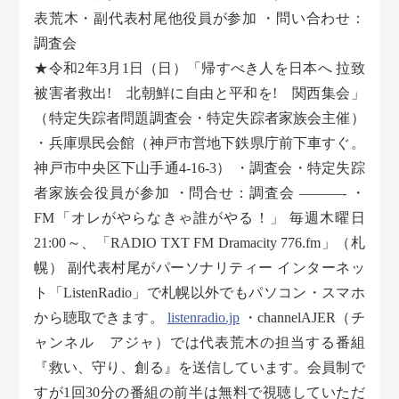
表荒木・副代表村尾他役員が参加 ・問い合わせ：
調査会
★令和2年3月1日（日）「帰すべき人を日本へ 拉致
被害者救出! 北朝鮮に自由と平和を! 関西集会」
（特定失踪者問題調査会・特定失踪者家族会主催）
・兵庫県民会館（神戸市営地下鉄県庁前下車すぐ。
神戸市中央区下山手通4-16-3） ・調査会・特定失踪
者家族会役員が参加 ・問合せ：調査会 ———- ・
FM「オレがやらなきゃ誰がやる！」 毎週木曜日
21:00～、「RADIO TXT FM Dramacity 776.fm」（札
幌） 副代表村尾がパーソナリティー インターネッ
ト「ListenRadio」で札幌以外でもパソコン・スマホ
から聴取できます。
listenradio.jp
・channelAJER（チ
ャンネル アジャ）では代表荒木の担当する番組
『救い、守り、創る』を送信しています。会員制で
すが1回30分の番組の前半は無料で視聴していただ