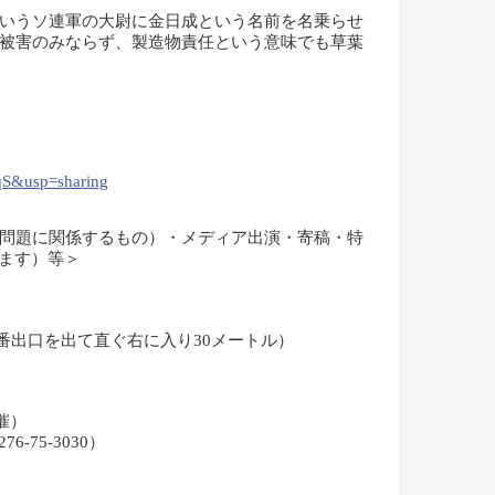
いうソ連軍の大尉に金日成という名前を名乗らせ
被害のみならず、製造物責任という意味でも草葉
）
qS&usp=sharing
問題に関係するもの）・メディア出演・寄稿・特
ります）等＞
2番出口を出て直ぐ右に入り30メートル）
催）
75-3030）