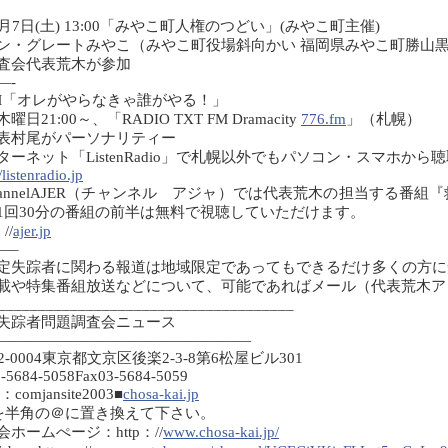
2月7日(土) 13:00「みやこ町人権のつどい」(みやこ町主催)
ン・グレートみやこ（みやこ町役場斜向かい 福岡県みやこ町勝山黒田86-1 
査会代表荒木が参加
—-
M「オレがやらなきゃ誰がやる！」
曜日21:00～、「RADIO TXT FM Dramacity
776.fm
」（札幌）
表村尾がパーソナリティー
ターネット「ListenRadio」で札幌以外でもパソコン・スマホか
/listenradio.jp
hannelAJER（チャンネル アジャ）では代表荒木の担当する番
1回30分の番組の前半は無料で視聴していただけます。
//
ajer.jp
—–
定失踪者に関わる報道は地域限定であってもできるだけ多くの方に
載や特集番組放送などについて、可能であればメール（代表荒木
_____________________________________
失踪者問題調査会ニュース
—————————————————
2-0004東京都文京区後楽2-3-8第6松屋ビル301
3-5684-5058Fax03-5684-5059
l：comjansite2003■
chosa-kai.jp
を半角の＠に置き換えて下さい。
会ホームぺージ：http：//
www.chosa-kai.jp/