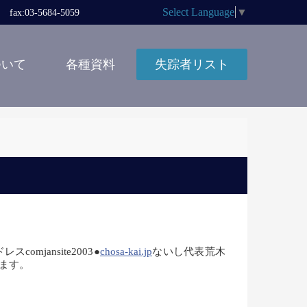
Select Language
▼
x:03-5684-5059
ついて
各種資料
失踪者リスト
jansite2003●
chosa-kai.jp
ないし代表荒木
します。