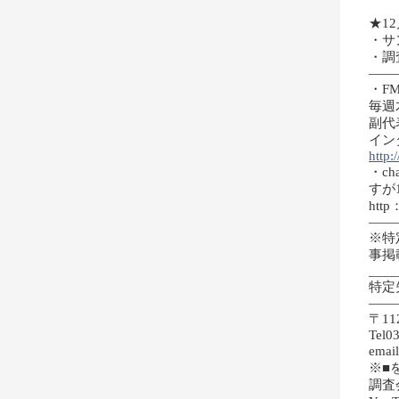
★1
・サ
・調
——
・F
毎週木
副代
イン
http:/
・c
すが
http：
——
※特
事掲
____
特定
——
〒11
Tel0
emai
※■
調査