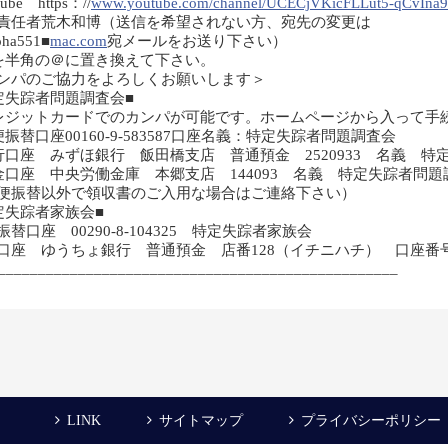
ube https：//
www.youtube.com/channel/UCECjVKicFLLut5-qCvIna
責任者荒木和博（送信を希望されない方、宛先の変更は
ha551■
mac.com
宛メールをお送り下さい）
を半角の＠に置き換えて下さい。
ンパのご協力をよろしくお願いします＞
定失踪者問題調査会■
レジットカードでのカンパが可能です。ホームページから入って手
便振替口座00160-9-583587口座名義：特定失踪者問題調査会
行口座 みずほ銀行 飯田橋支店 普通預金 2520933 名義 
金口座 中央労働金庫 本郷支店 144093 名義 特定失踪者問
便振替以外で領収書のご入用な場合はご連絡下さい）
定失踪者家族会■
振替口座 00290-8-104325 特定失踪者家族会
口座 ゆうちょ銀行 普通預金 店番128（イチニハチ） 口座番号
__________________________________________________
LINK
サイトマップ
プライバシーポリシー