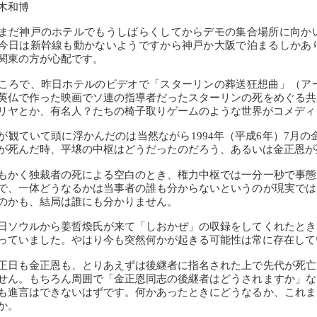
木和博
だ神戸のホテルでもうしばらくしてからデモの集合場所に向か
今日は新幹線も動かないようですから神戸か大阪で泊まるしかあ
関東の方が心配です。
ろで、昨日ホテルのビデオで「スターリンの葬送狂想曲」（ア
英仏で作った映画でソ連の指導者だったスターリンの死をめぐる共
リヤとか、有名人？たちの椅子取りゲームのような世界がコメディ
観ていて頭に浮かんだのは当然ながら1994年（平成6年）7月の金日
が死んだ時、平壌の中枢はどうだったのだろう、あるいは金正恩が
かく独裁者の死による空白のとき、権力中枢では一分一秒で事態
で、一体どうなるかは当事者の誰も分からないというのが現実では
のかも、結局は誰にも分かりません。
ソウルから姜哲煥氏が来て「しおかぜ」の収録をしてくれたとき
っていました。やはり今も突然何かが起きる可能性は常に存在して
日も金正恩も、とりあえずは後継者に指名された上で先代が死亡
せん。もちろん周囲で「金正恩同志の後継者はどうされますか」な
も進言はできないはずです。何かあったときにどうなるか、これま
か。