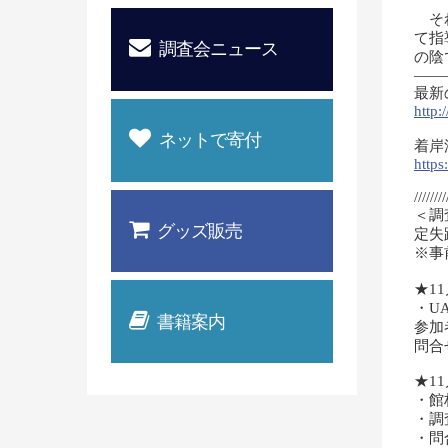
それ
て指
調査会ニュース
の陰
——
最新
http:
ネットで寄付
着岸
http
////////
＜調
グッズ販売
定失
※事
★1
・U
書籍案内
参加
問合
★1
・館
・調
・問