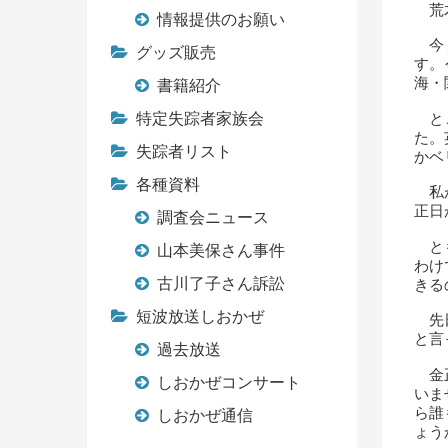
荒
情報提供のお願い
今ま
グッズ販売
す。
海・
書籍紹介
特定失踪者家族会
とこ
た。
失踪者リスト
かベ
各種資料
私が
正日
調査会ニュース
とも
山本美保さん事件
わけ
古川了子さん訴訟
きる
短波放送しおかぜ
先日
と言
過去放送
金正
しおかぜコンサート
いま
ら誰
しおかぜ通信
ょう