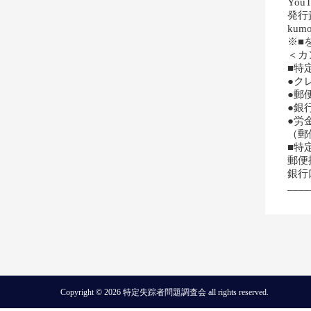
YouT
発行
kumo
※■
＜カ
■特
●ク
●郵
●銀
●労
（郵
■特
郵便
銀行
____
Copyright © 2026 特定失踪者問題調査会 all rights reserved.