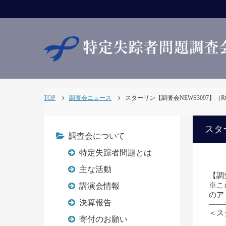
TOP
調査会ニュース
スターリン【調査会NEWS3097】（R01.
スター
調査会について
特定失踪者問題とは
主な活動
【調査
※こ
講演会情報
のアド
決算報告
——
＜ス
寄付のお願い