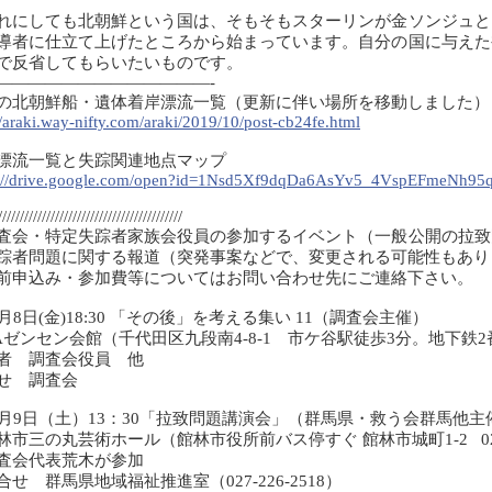
にしても北朝鮮という国は、そもそもスターリンが金ソンジュと
導者に仕立て上げたところから始まっています。自分の国に与えた
で反省してもらいたいものです。
—————————————-
の北朝鮮船・遺体着岸漂流一覧（更新に伴い場所を移動しました
//araki.way-nifty.com/araki/2019/10/post-cb24fe.html
漂流一覧と失踪関連地点マップ
s://drive.google.com/open?id=1Nsd5Xf9dqDa6AsYv5_4VspEFmeNh95
//////////////////////////////////////////
査会・特定失踪者家族会役員の参加するイベント（一般公開の拉致
踪者問題に関する報道（突発事案などで、変更される可能性もあ
前申込み・参加費等についてはお問い合わせ先にご連絡下さい。
1月8日(金)18:30 「その後」を考える集い 11（調査会主催）
Aゼンセン会館（千代田区九段南4-8-1 市ケ谷駅徒歩3分。地下鉄
者 調査会役員 他
せ 調査会
1月9日（土）13：30「拉致問題講演会」（群馬県・救う会群馬他主
林市三の丸芸術ホール（館林市役所前バス停すぐ 館林市城町1-2 0276-
査会代表荒木が参加
合せ 群馬県地域福祉推進室（027-226-2518）