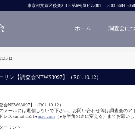
東京都文京区後楽2-3-8 第6松屋ビル301 tel:03-5684-5058 fa
ホーム
調査会に
10.12）
リン【調査会NEWS3097】（R01.10.12）
会NEWS3097】（R01.10.12）
のメールには返信しないで下さい。お問い合わせ等は調査会のアドレスcom
レスkumoha551●
mac.com
（●を半角の＠に変える）までお願い
—————————————–
ターリン＞