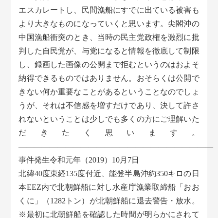
エスカレートし、民間漁船にすでに出ている被害も
より大きなものになっていくと思います。尖閣沖の
中国漁船衝突のとき、当時の民主党政権を激烈に批
判した自民党が、与党になると情報を徹底して制限
し、録画した画像の公開まで拒むというのはおよそ
納得できるものではありません。おそらくは公開で
きない何か重要なことがあるということなのでしょ
うが、それは不信感を増すだけであり、決して許さ
れないということは少しでも多くの方にご理解いた
だきたく思います。
—————————————————————————
事件発生令和元年（2019）10月7日
北緯40度東経135度付近、能登半島沖約350キロの日
本EEZ内で北朝鮮船に対し水産庁漁業取締船「おお
くに」（1282トン）が北朝鮮船に退去警告・放水。
※最初に北朝鮮船を確認した時間が明らかにされて