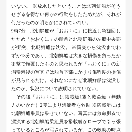
いない。 ※放水したということは北朝鮮船がそう
せざるを得ない何かの行動をしたためだが、それが
何だったのか明らかにされていない。
9時7分 北朝鮮船が「おおくに」に接近し急旋回し
たため「おおくに」の船首と北朝鮮船の左舷中央部
が衝突、北朝鮮船は沈没。 ※衝突から沈没までわ
ずか18分であり、北朝鮮船は大きな損傷を負ったか
衝撃で転覆したものと思われるが「おおくに」の新
潟帰港後の写真では船首下部にかすり傷程度の損傷
が見られるだけ。それなのになぜ北朝鮮船は沈没し
たのか、状況について説明されていない。
その後「おおくに」は搭載艇1隻と救命艇（無動
力のいかだ）2隻により漂流者を救助 ※搭載艇には
北朝鮮船乗員は乗せていない。写真には救命胴衣で
漂流する北朝鮮船乗組員を搭載艇がロープで引っ張
っているところが写されているが、この救助の時点