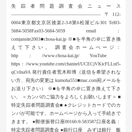
失踪者問題調査会ニュース
——————————————————— 〒112-
0004東京都文京区後楽2-3-8第6松屋ビル301 Tel03-
5684-5058Fax03-5684-5059 email：
comjansite2003■chosa-kai.jp ※■を半角の＠に置き換
えて下さい。 調査会ホームぺージ：
http：//www.chosa-kai.jp/ YouTube
https：//www.youtube.com/channel/UCECjVKicFLLut5-
qCvIna9A 発行責任者荒木和博（送信を希望されな
い方、宛先の変更は kumoha551■mac.com宛メールを
お送り下さい） ※■を半角の＠に置き換えて下さ
い。 ＜カンパのご協力をよろしくお願いします＞ ■
特定失踪者問題調査会■ ●クレジットカードでのカ
ンパが可能です。ホームページから入って手続きで
きます。 ●郵便振替口座00160-9-583587口座名義：
特定失踪者問題調査会 ●銀行口座 みずほ銀行 飯