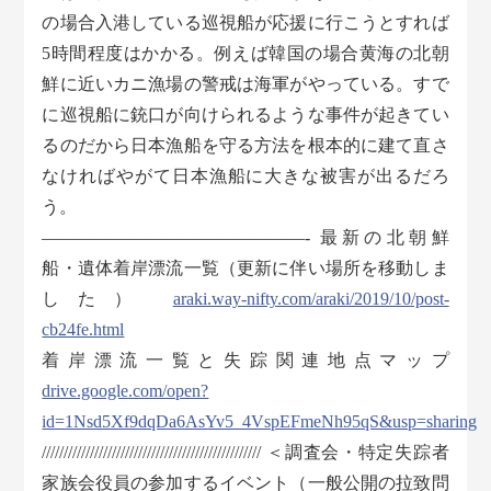
の場合入港している巡視船が応援に行こうとすれば
5時間程度はかかる。例えば韓国の場合黄海の北朝
鮮に近いカニ漁場の警戒は海軍がやっている。すで
に巡視船に銃口が向けられるような事件が起きてい
るのだから日本漁船を守る方法を根本的に建て直さ
なければやがて日本漁船に大きな被害が出るだろ
う。
———————————————- 最新の北朝鮮
船・遺体着岸漂流一覧（更新に伴い場所を移動しま
した）
araki.way-nifty.com/araki/2019/10/post-
cb24fe.html
着岸漂流一覧と失踪関連地点マップ
drive.google.com/open?
id=1Nsd5Xf9dqDa6AsYv5_4VspEFmeNh95qS&usp=sharing
////////////////////////////////////////////////// ＜調査会・特定失踪者
家族会役員の参加するイベント（一般公開の拉致問