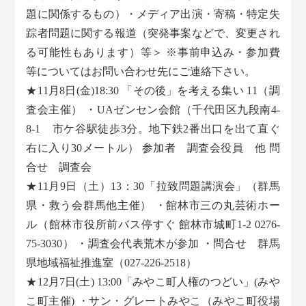
題に関係するもの）・メディア出演・寄稿・特定失
踪者問題に関する報道（突発事案などで、変更され
る可能性もあります）等＞ ※事前申込み・参加費
等についてはお問い合わせ先にご連絡下さい。
★11月8日(金)18:30 「その後」を考える集い 11（調
査会主催） ・UAゼンセン会館（千代田区九段南4-
8-1 市ケ谷駅徒歩3分。地下鉄2番出口を出て直ぐ
右に入り30メートル） 参加者 調査会役員 他 問
合せ 調査会
★11月9日（土）13：30「拉致問題講演会」（群馬
県・救う会群馬他主催） ・館林市三の丸芸術ホー
ル（館林市役所前バス停すぐ 館林市城町1-2 0276-
75-3030） ・調査会代表荒木が参加 ・問合せ 群馬
県地域福祉推進室（027-226-2518）
★12月7日(土) 13:00「みやこ町人権のつどい」(みや
こ町主催) ・サン・グレートみやこ（みやこ町役場