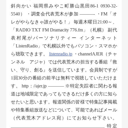
斜向かい 福岡県みやこ町勝山黒田86-1 0930-32-
5540） ・調査会代表荒木が参加 ———- ・FM「オ
レがやらなきゃ誰がやる！」 毎週木曜日21:00～、
「RADIO TXT FM Dramacity 776.fm」（札幌） 副代
表村尾がパーソナリティー インターネット
「ListenRadio」で札幌以外でもパソコン・スマホか
ら聴取できます。
listenradio.jp
・channelAJER（チャ
ンネル アジャ）では代表荒木の担当する番組『救
い、守り、創る』を送信しています。会員制ですが
1回30分の番組の前半は無料で視聴していただけま
す。 http：//ajer.jp ———– ※特定失踪者に関わる報
道は地域限定であってもできるだけ多くの方に知ら
せたいと思います。報道関係の皆様で特集記事掲載
や特集番組放送などについて、可能であればメール
（代表荒木アドレス宛）にてお知らせ下さい。
_________________________________________ 特定