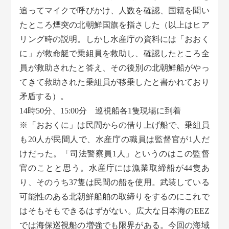
追ってマイクで呼びかけ、人数を確認、国籍を聞い
たところ煙突の北朝鮮国旗を指さした（以上はヒア
リング時の説明。しかし水産庁の資料には「おおく
に」が救命艇で乗組員を救助し、確認したところ全
員が救助されたと答え、その後別の北朝鮮船がやっ
てきて救助された乗組員が移乗したと書かれており
矛盾する）。
14時50分、15:00分 巡視船各1隻現場に到着
※「おおくに」は民間からの借り上げ船で、乗組員
も20人が民間人で、水産庁の職員は監督官が1人だ
けだった。「司法警察員1人」というのはこの監督
官のことと思う。水産庁には漁業取締船が44隻あ
り、そのうち37隻は民間の船を使用。武装している
可能性のある北朝鮮船舶の取締りをするのにこれで
はそもそもできるはずがない。広大な日本海のEEZ
では海保巡視船の増強でも限界がある。今回の海域