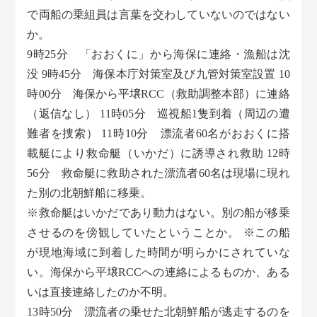
で両船の乗組員は言葉を交わしていないのではない
か。
9時25分 「おおくに」から海保に連絡・漁船は沈
没 9時45分 海保本庁対策室及び九管対策室設置 10
時00分 海保から平壌RCC（救助調整本部）に連絡
（返信なし） 11時05分 巡視船1隻到着（周辺の遭
難者を捜索） 11時10分 漂流者60名がおおくに搭
載艇により救命艇（いかだ）に誘導され救助 12時
56分 救命艇に救助された漂流者60名は現場に現れ
た別の北朝鮮船に移乗。
※救命艇はいかだであり動力はない。別の船が移乗
させるのを傍観していたということか。 ※この船
が現地海域に到着した時間が明らかにされていな
い。海保から平壌RCCへの連絡によるものか、ある
いは直接連絡したのか不明。
13時50分 漂流者の乗せた北朝鮮船が逃走するのを