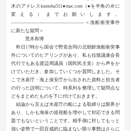
木のアドレスkumoha551●mac.com（●を半角の＠に
変える）までお願いします。
———————————————– ＜漁船衝突事件
に新たな疑問＞
荒木和博
昨日17時から国会で野党合同の北朝鮮漁船衝突事
件についてのヒアリングがあり、私も拉致議連会長
代行でもある渡辺周議員（国民民主党）から声をか
けていただき、参加していくつか質問しました。そ
こで水産庁・海上保安庁から出された資料と担当者
の行った説明について、時系列を整理して疑問点な
どをまとめたものを下に付けておきます。
結論から言えば水産庁の船による取締りは限界が
あり、しかも海保の巡視船を増やして対応できる問
題でもないということです。相手側に対してもっと
強い姿勢で一罰百戒的に臨まない限り事態はさらに