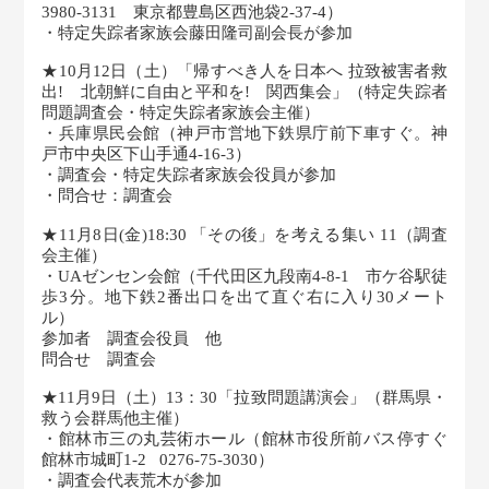
3980-3131 東京都豊島区西池袋2-37-4）
・特定失踪者家族会藤田隆司副会長が参加
★10月12日（土）「帰すべき人を日本へ 拉致被害者救
出! 北朝鮮に自由と平和を! 関西集会」（特定失踪者
問題調査会・特定失踪者家族会主催）
・兵庫県民会館（神戸市営地下鉄県庁前下車すぐ。神
戸市中央区下山手通4-16-3）
・調査会・特定失踪者家族会役員が参加
・問合せ：調査会
★11月8日(金)18:30 「その後」を考える集い 11（調査
会主催）
・UAゼンセン会館（千代田区九段南4-8-1 市ケ谷駅徒
歩3分。地下鉄2番出口を出て直ぐ右に入り30メート
ル）
参加者 調査会役員 他
問合せ 調査会
★11月9日（土）13：30「拉致問題講演会」（群馬県・
救う会群馬他主催）
・館林市三の丸芸術ホール（館林市役所前バス停すぐ
館林市城町1-2 0276-75-3030）
・調査会代表荒木が参加