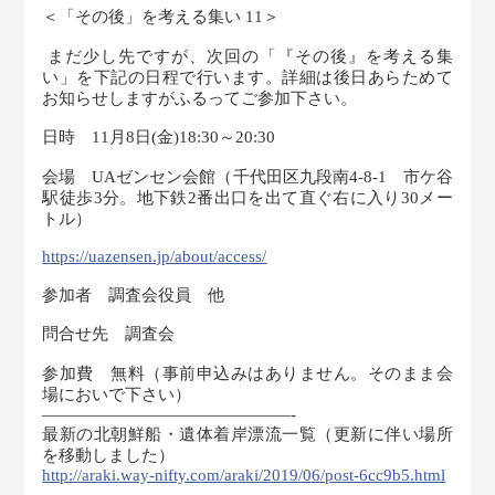
＜「その後」を考える集い 11＞
まだ少し先ですが、次回の「『その後』を考える集
い」を下記の日程で行います。詳細は後日あらためて
お知らせしますがふるってご参加下さい。
日時 11月8日(金)18:30～20:30
会場 UAゼンセン会館（千代田区九段南4-8-1 市ケ谷
駅徒歩3分。地下鉄2番出口を出て直ぐ右に入り30メー
トル）
https://uazensen.jp/about/access/
参加者 調査会役員 他
問合せ先 調査会
参加費 無料（事前申込みはありません。そのまま会
場においで下さい）
———————————————-
最新の北朝鮮船・遺体着岸漂流一覧（更新に伴い場所
を移動しました）
http://araki.way-nifty.com/araki/2019/06/post-6cc9b5.html