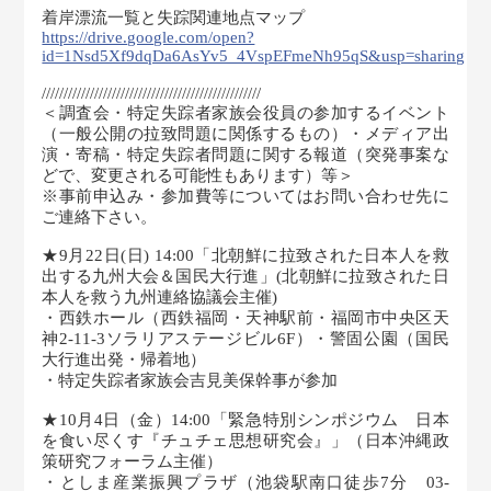
着岸漂流一覧と失踪関連地点マップ
https://drive.google.com/open?
id=1Nsd5Xf9dqDa6AsYv5_4VspEFmeNh95qS&usp=sharing
//////////////////////////////////////////////////
＜調査会・特定失踪者家族会役員の参加するイベント
（一般公開の拉致問題に関係するもの）・メディア出
演・寄稿・特定失踪者問題に関する報道（突発事案な
どで、変更される可能性もあります）等＞
※事前申込み・参加費等についてはお問い合わせ先に
ご連絡下さい。
★9月22日(日) 14:00「北朝鮮に拉致された日本人を救
出する九州大会＆国民大行進」(北朝鮮に拉致された日
本人を救う九州連絡協議会主催)
・西鉄ホール（西鉄福岡・天神駅前・福岡市中央区天
神2-11-3ソラリアステージビル6F）・警固公園（国民
大行進出発・帰着地）
・特定失踪者家族会吉見美保幹事が参加
★10月4日（金）14:00「緊急特別シンポジウム 日本
を食い尽くす『チュチェ思想研究会』」（日本沖縄政
策研究フォーラム主催）
・としま産業振興プラザ（池袋駅南口徒歩7分 03-