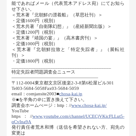
能であればメール（代表荒木アドレス宛）にてお知ら
せ下さい。
＜荒木著『北朝鮮の漂着船』（草思社刊）＞
・定価1600円（税別）
＜荒木共著『自衛隊幻想」』（産経新聞出版）＞
・定価1200円（税別）
＜荒木著『靖国の宴」』（高木書房刊）＞
・定価1000円（税別）
＜荒木著『北朝鮮拉致と「特定失踪者」』（展転社
刊）＞
・定価1800円（税別）
_________________________________________
特定失踪者問題調査会ニュース
———————————————————
〒112-0004東京都文京区後楽2-3-8第6松屋ビル301
Tel03-5684-5058Fax03-5684-5059
email：comjansite2003■
chosa-kai.jp
※■を半角の＠に置き換えて下さい。
調査会ホームぺージ：http：//
www.chosa-kai.jp/
YouTube
https：//
www.youtube.com/channel/UCECjVKicFLLut5-
qCvIna9A
発行責任者荒木和博（送信を希望されない方、宛先の
変更は