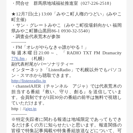
・問合せ 群馬県地域福祉推進室（027-226-2518）
★12月7日(土) 13:00「みやこ町人権のつどい」(みやこ
町主催)
・サン・グレートみやこ（みやこ町役場斜向かい 福岡
県みやこ町勝山黒田86-1 0930-32-5540）
・調査会代表荒木が参加
———-
・FM「オレがやらなきゃ誰がやる！」
毎週木曜日21:00～、「RADIO TXT FM Dramacity
776.fm
」（札幌）
副代表村尾がパーソナリティー
インターネット「ListenRadio」で札幌以外でもパソコ
ン・スマホから聴取できます。
http://listenradio.jp
・channelAJER（チャンネル アジャ）では代表荒木の
担当する番組『救い、守り、創る』を送信していま
す。会員制ですが1回30分の番組の前半は無料で視聴し
ていただけます。
http：//
ajer.jp
———–
※特定失踪者に関わる報道は地域限定であってもでき
るだけ多くの方に知らせたいと思います。報道関係の
皆様で特集記事掲載や特集番組放送などについて、可