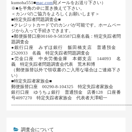
kumoha551■
mac.com
宛メールをお送り下さい）
※■を半角の＠に置き換えて下さい。
＜カンパのご協力をよろしくお願いします＞
■特定失踪者問題調査会■
●クレジットカードでのカンパが可能です。ホームペー
ジから入って手続きできます。
●郵便振替口座00160-9-583587口座名義：特定失踪者問
題調査会
●銀行口座 みずほ銀行 飯田橋支店 普通預金
2520933 名義 特定失踪者問題調査会
●労金口座 中央労働金庫 本郷支店 144093 名
義 特定失踪者問題調査会代表 荒木和博
（郵便振替以外で領収書のご入用な場合はご連絡下さ
い）
■特定失踪者家族会■
郵便振替口座 00290-8-104325 特定失踪者家族会
銀行口座 ゆうちょ銀行 普通預金 店番128 口座番
号4097270 特定失踪者家族会 代表者大澤昭一
___________________________________________________
調査会について