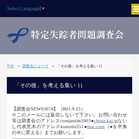
Select Language
▼
TOP
調査会ニュース
「その後」を考える集い 11
「その後」を考える集い 11
【調査会NEWS3074】（R01.9.15）
※このメールには返信しないで下さい。お問い合わせ
等は調査会のアドレスcomjansite2003●
chosa-kai.jp
ない
し代表荒木のアドレスkumoha551●
mac.com
（●を半角
の＠に変える）までお願いします。
———————————————–