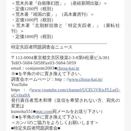
＜荒木共著『自衛隊幻想」』（産経新聞出版）＞
・定価1200円（税別）
＜荒木著『靖国の宴」』（高木書房刊）＞
・定価1000円（税別）
＜荒木著『北朝鮮拉致と「特定失踪者」』（展転社
刊）＞
・定価1800円（税別）
_________________________________________
特定失踪者問題調査会ニュース
———————————————————
〒112-0004東京都文京区後楽2-3-8第6松屋ビル301
Tel03-5684-5058Fax03-5684-5059
email：comjansite2003■
chosa-kai.jp
※■を半角の＠に置き換えて下さい。
調査会ホームぺージ：http：//
www.chosa-kai.jp/
YouTube
https：//
www.youtube.com/channel/UCECjVKicFLLut5-
qCvIna9A
発行責任者荒木和博（送信を希望されない方、宛先の
変更は
kumoha551■
mac.com
宛メールをお送り下さい）
※■を半角の＠に置き換えて下さい。
＜カンパのご協力をよろしくお願いします＞
■特定失踪者問題調査会■