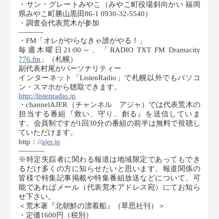
・サン・グレートみやこ（みやこ町役場斜向かい 福岡
県みやこ町勝山黒田86-1 0930-32-5540）
・調査会代表荒木が参加
———-
・FM「オレがやらなきゃ誰がやる！」
毎週木曜日21:00～、「RADIO TXT FM Dramacity
776.fm
」（札幌）
副代表村尾がパーソナリティー
インターネット「ListenRadio」で札幌以外でもパソコ
ン・スマホから聴取できます。
http://listenradio.jp
・channelAJER（チャンネル アジャ）では代表荒木の
担当する番組『救い、守り、創る』を送信していま
す。会員制ですが1回30分の番組の前半は無料で視聴し
ていただけます。
http：//
ajer.jp
———–
※特定失踪者に関わる報道は地域限定であってもでき
るだけ多くの方に知らせたいと思います。報道関係の
皆様で特集記事掲載や特集番組放送などについて、可
能であればメール（代表荒木アドレス宛）にてお知ら
せ下さい。
＜荒木著『北朝鮮の漂着船』（草思社刊）＞
・定価1600円（税別）