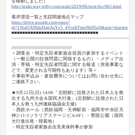
を移動しました）
http://araki.way-nifty.com/araki/2019/06/post-6cc9b5.html
着岸漂流一覧と失踪関連地点マップ
https://drive.google.com/open?
id=1Nsd5Xf9dqDa6AsYv5_4VspEFmeNh95qS&usp=sharing
■■■■■■■■■■■■■■■■■■■■■■■■■■■■■■■■
――――――――――――――――――――――――――
//////////////////////////////////////////////////
＜調査会・特定失踪者家族会役員の参加するイベント
（一般公開の拉致問題に関係するもの）・メディア出
演・寄稿・特定失踪者問題に関する報道（突発事案な
どで、変更される可能性もあります）等＞
※事前申込み・参加費等についてはお問い合わせ先に
ご連絡下さい。
★9月22日(日) 14:00「北朝鮮に拉致された日本人を救
出する九州大会＆国民大行進」(北朝鮮に拉致された日
本人を救う九州連絡協議会主催)
・西鉄ホール（西鉄福岡・天神駅前・福岡市中央区天
神2-11-3ソラリアステージビル6F）・警固公園（国民
大行進出発・帰着地）
・特定失踪者家族会吉見美保幹事が参加