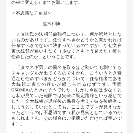
の＠に変える）までお願いします。
———————————————–
＜不思議なチョ国＞
荒木和博
チョ国氏の法相任命強行について、何か釈然としな
いものがあります。任命すべきかどうかと聞かれれば
任命すべきでないに決まっているのですが、なぜ文在
寅大統領が迷いもなく（少なくともそう見えた）彼を
任命したのか、ということです。
「タマネギ男」の異名を取るほど剥いても剥いても
スキャンダルが出てくるのですから、こういうとき普
通なら任命すべきかどうかについて、任命権者である
大統領に多少の迷いが感じられるはずです。実際
GSOMIAのときはそうでした。しかし今回は少なくと
も私が見ていた範囲では完全に既定路線という感じで
した。文大統領が退任後の保身を考えて彼を後継者に
しようとしていたとしても、ここまでブレが見えなか
ったというのは不思議です（私が見落としているのか
もしれません。その場合はご指摘いただければ幸いで
す）。