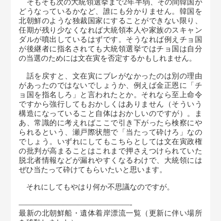
そもそも次の大統領選挙まで2年半弱、その間韓国が
どうなっているかなど、誰にも分かりません。韓国を
北朝鮮のような独裁国家にすることができない限り、
任期が残り少なくなれば大統領本人や家族のスキャン
ダルが噴出しているはずです。そうなれば例えチョ国
が後継者に指名されても大統領選挙ではチョ国は自分
の当選のためには文在寅を否定するかもしれません。
話を戻すと、文在寅にブレがなかったのは別の理由
があったのではないでしょうか、例えば金正恩に「チ
ョ国を指名しろ」と言われたとか。それなら至上命令
ですから強行してもおかしくはありません（そういう
構造になっていること自体はおかしいのですが）。ま
あ、常識的に考えればここで引き下がったら検察にや
られるという、瀬戸際状態で「当たって砕けろ」なの
でしょう。いずれにしてもこちらとしては文在寅政権
の批判が高まることはこれまで押さえつけられていた
脱北者情報などが漏れやすくなるわけで、大統領には
ぜひ当たって砕けてもらいたいと思います。
それにしてもやはり何か不思議なのですが。
———————————————-
最新の北朝鮮船・遺体着岸漂流一覧（更新に伴い場所