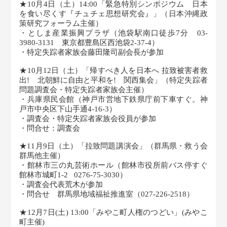
★10月4日（土）14:00「緊急特別シンポジウム 日本
を食い尽くす『チュチェ思想研究会』」（日本沖縄政
策研究フォーラム主催）
・としま産業振興プラザ（池袋駅南口徒歩7分 03-
3980-3131 東京都豊島区西池袋2-37-4）
・特定失踪者家族会藤田隆司副会長が参加
★10月12日（土）「帰すべき人を日本へ 拉致被害者救
出! 北朝鮮に自由と平和を! 関西集会」（特定失踪者
問題調査会・特定失踪者家族会主催）
・兵庫県民会館（神戸市営地下鉄県庁前下車すぐ。神
戸市中央区下山手通4-16-3）
・調査会・特定失踪者家族会役員が参加
・問合せ：調査会
★11月9日（土）「拉致問題講演会」（群馬県・救う会
群馬他主催）
・館林市三の丸芸術ホール（館林市役所前バス停すぐ
館林市城町1-2 0276-75-3030）
・調査会代表荒木が参加
・問合せ 群馬県地域福祉推進室（027-226-2518）
★12月7日(土) 13:00「みやこ町人権のつどい」(みやこ
町主催)