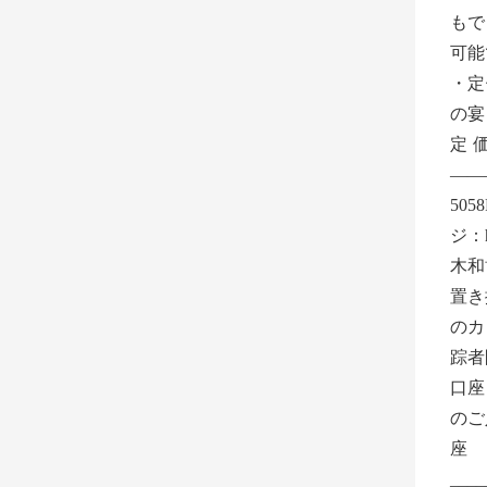
もで
可能
・定
の宴
定価
——
505
ジ：ht
木和
置き
のカ
踪者
口座
のご
座 
____