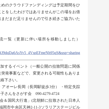
ためのクラウドファンディングは予定期間をひ
なことをしたわけではありませんがこの場をお借
はまだまだ足りませんので引き続きご協力いた
漂流一覧（更新に伴い場所を移動しました）
d5Xf9dqDa6AsYv5_4VspEFmeNh95qS&usp=sharing
―――――――――――――――――――――
調査会・特定失踪者家族会役員の参加するイベント（一般公開の拉致問題に関係
（突発事案などで、変更される可能性もありま
連絡下さい。
) ・アオーレ長岡（長岡駅徒歩3分） ・特定失踪
さがす会 090-4279-4724
九州大会＆国民大行進」(北朝鮮に拉致された日本人
岡市中央区天神2-11-3ソラリアステージビル