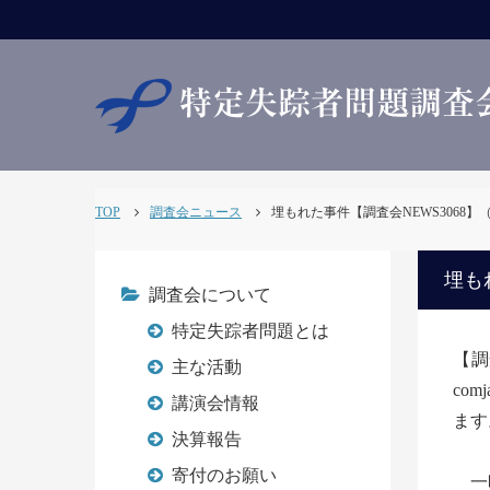
TOP
調査会ニュース
埋もれた事件【調査会NEWS3068】（R0
埋もれ
調査会について
特定失踪者問題とは
【調
主な活動
com
講演会情報
ます
決算報告
寄付のお願い
一昨