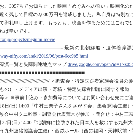
、3057号でお知らせした映画「めぐみへの誓い」映画化の
近く残して目標の2,000万円を達成しました。私自身は特別
て御礼申し上げます。もっとも、映画を作るためにはこれで
れば幸いです。
for.jp/projects/megumi-movie
—————————————- 最新の北朝鮮船・遺体着岸
.way-nifty.com/araki/2019/06/post-6cc9b5.html
漂流一覧と失踪関連地点マップ
drive.google.com/open?id=1Ns
■■■■■■■■■■■■■■■■■■■■■■■■■■■■■■ ―――――
/////////////////////////////////////////////// ＜
もの）・メディア出演・寄稿・特定失踪者問題に関する報道
等＞ ※事前申込み・参加費等についてはお問い合わせ先にご
月8日(日) 14:00「中村三奈子さんをさがす会」集会(同会主催
族会中村クニ幹事・調査会代表荒木が参加 ・問合せ：中村三奈子さんを
月22日(日) 14:00「北朝鮮に拉致された日本人を救出する
う九州連絡協議会主催) ・西鉄ホール（西鉄福岡・天神駅前・福