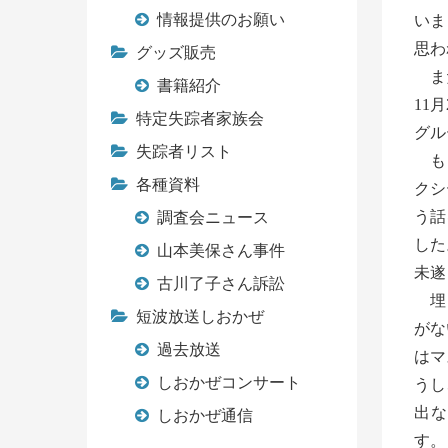
情報提供のお願い
いま
思わ
グッズ販売
また
書籍紹介
11
特定失踪者家族会
グル
失踪者リスト
もう
各種資料
クシ
う話
調査会ニュース
した
山本美保さん事件
未遂
古川了子さん訴訟
埋も
短波放送しおかぜ
がな
過去放送
はマ
しおかぜコンサート
うし
出な
しおかぜ通信
す。