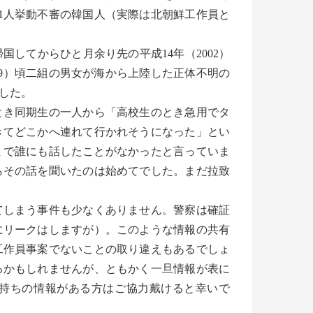
で1人挙動不審の韓国人（実際は北朝鮮工作員と
してからひと月余り先の平成14年（2002）
89）頃二組の男女が海から上陸した正体不明の
した。
き同期生の一人から「高校生のとき急用でタ
きてどこかへ連れて行かれそうになった」とい
れまで誰にも話したことがなかったと言っていま
らその話を聞いたのは始めてでした。まだ拉致
しまう事件も少なくありません。警察は確証
にリークはしますが）。このような情報の共有
工作員事案でないことの取り違えもあるでしょ
るかもしれませんが、ともかく一旦情報が表に
持ちの情報がある方はご協力戴けると幸いで