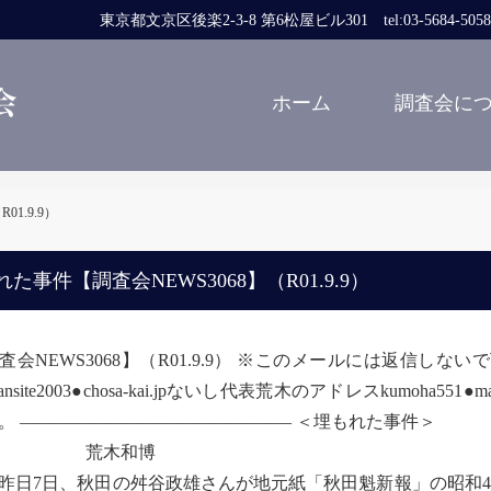
東京都文京区後楽2-3-8 第6松屋ビル301 tel:03-5684-5058 fa
ホーム
調査会に
1.9.9）
た事件【調査会NEWS3068】（R01.9.9）
査会NEWS3068】（R01.9.9） ※このメールには返信
jansite2003●chosa-kai.jpないし代表荒木のアドレスkumo
。 ———————————————– ＜埋もれた事件＞
荒木和博
日7日、秋田の舛谷政雄さんが地元紙「秋田魁新報」の昭和44年