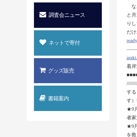
なお
調査会ニュース
と月
りし
だけ
ready
ネットで寄付
——
araki
着岸
グッズ販売
■■
///
する
書籍案内
す）
★9
者家
★9
を救