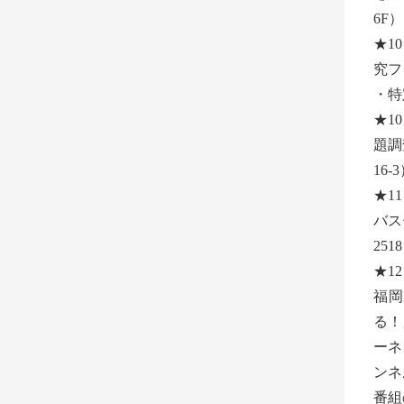
6F
★1
究フ
・特
★1
題調
16
★1
バス
251
★1
福岡
る！
ーネ
ンネ
番組