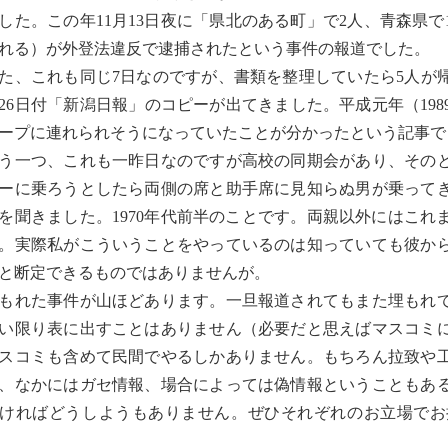
した。この年11月13日夜に「県北のある町」で2人、青森県
れる）が外登法違反で逮捕されたという事件の報道でした。
、これも同じ7日なのですが、書類を整理していたら5人が帰国
月26日付「新潟日報」のコピーが出てきました。平成元年（19
ープに連れられそうになっていたことが分かったという記事で
一つ、これも一昨日なのですが高校の同期会があり、そのと
ーに乗ろうとしたら両側の席と助手席に見知らぬ男が乗って
を聞きました。1970年代前半のことです。両親以外にはこ
。実際私がこういうことをやっているのは知っていても彼か
と断定できるものではありませんが。
れた事件が山ほどあります。一旦報道されてもまた埋もれて
い限り表に出すことはありません（必要だと思えばマスコミ
スコミも含めて民間でやるしかありません。もちろん拉致や
、なかにはガセ情報、場合によっては偽情報ということもあ
ければどうしようもありません。ぜひそれぞれのお立場でお