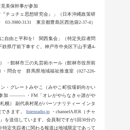
吉見美保幹事が参加
くす『チュチェ思想研究会』」（日本沖縄政策研
980-3131 東京都豊島区西池袋2-37-4）
鮮に自由と平和を! 関西集会」（特定失踪者問
下鉄県庁前下車すぐ。神戸市中央区下山手通4-
催） ・館林市三の丸芸術ホール（館林市役所前
参加 ・問合せ 群馬県地域福祉推進室（027-226-
) ・サン・グレートみやこ（みやこ町役場斜向かい
荒木が参加 ———- ・FM「オレがやらなきゃ誰がや
76.fm」（札幌） 副代表村尾がパーソナリティー インタ
聴取できます。
listenradio.jp
・channelAJER（チャ
』を送信しています。会員制ですが1回30分の
———– ※特定失踪者に関わる報道は地域限定であって