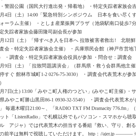
）・警固公園（国民大行進出発・帰着地） ・特定失踪者家族会
0月4日（土）14:00「緊急特別シンポジウム 日本を食い尽
ォーラム主催） ・としま産業振興プラザ（池袋駅南口徒歩7分 03-3
定失踪者家族会藤田隆司副会長が参加
0月12日（土）「帰すべき人を日本へ 拉致被害者救出! 北朝
査会・特定失踪者家族会主催） ・兵庫県民会館（神戸市営地
-3） ・調査会・特定失踪者家族会役員が参加 ・問合せ：調査会
1月9日（土）「拉致問題講演会」（群馬県・救う会群馬他主
停すぐ 館林市城町1-2 0276-75-3030） ・調査会代表荒木が
8）
2月7日(土) 13:00「みやこ町人権のつどい」(みやこ町主催
県みやこ町勝山黒田86-1 0930-32-5540） ・調査会代表
」 毎週木曜日21:00～、「RADIO TXT FM Dramacity 7
ット「ListenRadio」で札幌以外でもパソコン・スマホから
ル アジャ）では代表荒木の担当する番組『救い、守り、創る
の前半は無料で視聴していただけます。 http：//ajer.jp 