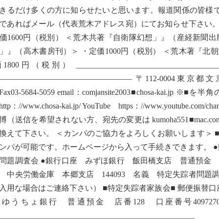
きるだけ多くの方に知らせたいと思います。報道関係の皆様
であればメール（代表荒木アドレス宛）にてお知らせ下さい。
価1600円（税別） ＜荒木共著『自衛隊幻想」』（産経新聞出版
」』（高木書房刊）＞ ・定価1000円（税別） ＜荒木著『北
1800円（税別） ____________________________
————————————————— 〒112-0004東京都文京区後楽
8Fax03-5684-5059 email：comjansite2003■chosa-
tp：//www.chosa-kai.jp/ YouTube https：//www.youtube.com
博（送信を希望されない方、宛先の変更は kumoha551■mac
換えて下さい。 ＜カンパのご協力をよろしくお願いします＞ ■
ンパが可能です。ホームページから入って手続きできます。 ●郵便振替
問題調査会 ●銀行口座 みずほ銀行 飯田橋支店 普通預金 25
 中央労働金庫 本郷支店 144093 名義 特定失踪者問題
入用な場合はご連絡下さい） ■特定失踪者家族会■ 郵便振替口座 00
ゆうちょ銀行 普通預金 店番128 口座番号4097
__________________________________________________