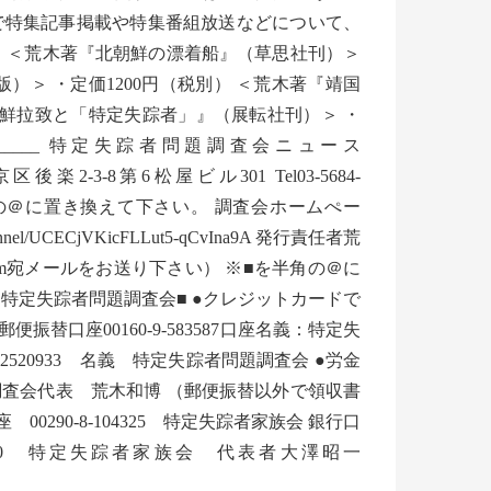
で特集記事掲載や特集番組放送などについて、
 ＜荒木著『北朝鮮の漂着船』（草思社刊）＞
）＞ ・定価1200円（税別） ＜荒木著『靖国
朝鮮拉致と「特定失踪者」』（展転社刊）＞ ・
_____________ 特定失踪者問題調査会ニュース
2-3-8第6松屋ビル301 Tel03-5684-
kai.jp ※■を半角の＠に置き換えて下さい。 調査会ホームぺー
/channel/UCECjVKicFLLut5-qCvIna9A 発行責任者荒
.com宛メールをお送り下さい） ※■を半角の＠に
特定失踪者問題調査会■ ●クレジットカードで
口座00160-9-583587口座名義：特定失
20933 名義 特定失踪者問題調査会 ●労金
調査会代表 荒木和博 （郵便振替以外で領収書
290-8-104325 特定失踪者家族会 銀行口
270 特定失踪者家族会 代表者大澤昭一