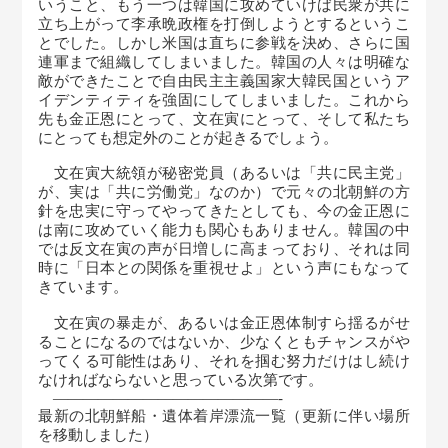
いうこと、もう一つは韓国に攻めていけば民衆が共に
立ち上がって李承晩政権を打倒しようとするというこ
とでした。しかし米国は直ちに参戦を決め、さらに国
連軍まで組織してしまいました。韓国の人々は明確な
敵ができたことで自由民主主義国家大韓民国というア
イデンティティを強固にしてしまいました。これから
先も金正恩にとって、文在寅にとって、そして私たち
にとっても想定外のことが起きるでしょう。
文在寅大統領が秘密党員（あるいは「共に民主党」
が、実は「共に労働党」なのか）で元々の北朝鮮の方
針を忠実に守ってやってきたとしても、今の金正恩に
は南に攻めていく能力も関心もありません。韓国の中
では反文在寅の声が日増しに高まっており、それは同
時に「日本との関係を重視せよ」という声にもなって
きています。
文在寅の暴走が、あるいは金正恩体制すら揺るがせ
ることになるのではないか、少なくともチャンスがや
ってくる可能性はあり、それを掴む努力だけはし続け
なければならないと思っている次第です。
———————————————-
最新の北朝鮮船・遺体着岸漂流一覧（更新に伴い場所
を移動しました）