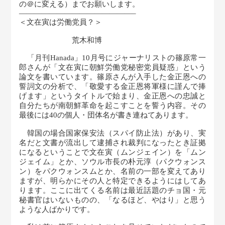
の＠に変える）までお願いします。
———————————————–
＜文在寅は労働党員？＞
荒木和博
「月刊Hanada」10月号にジャーナリストの篠原常一
郎さんが「文在寅に朝鮮労働党秘密党員疑惑」という
論文を書いています。篠原さんが入手した金正恩への
誓詞文の分析で、「敬愛する金正恩将軍様に謹んで捧
げます」というタイトルで始まり、金正恩への忠誠と
自分たちが南朝鮮革命を起こすことを誓う内容。その
最後には40の個人・団体名が書き連ねてあります。
韓国の場合国家保安法（スパイ防止法）があり、実
名だと文書が流出して逮捕され裁判になったとき証拠
になるということで文在寅（ムンジェイン）を「ムン
ジェイム」とか、ソウル市長の朴元淳（パクウォンス
ン）をパクウォンスムとか、名前の一部を変えてあり
ますが、明らかにその人と特定できるようにはしてあ
ります。ここに出てくる名前は最近話題のチョ国・元
秘書官はいないものの、「なるほど、やはり」と思う
ような人ばかりです。