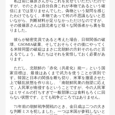
私は前に篠原さんからこれを見せていただいたので
すが、そのときは自分自身これが本物であるという確
信にまでは至りませんでした。偽物という疑問を感じ
たわけでもなく、本物であって何の不思議もないと思
いながら、判断材料が足りなかっただけなのですが、
その後篠原さんは脱北者など様々な関係者から裏を取
りました。
彼らが秘密党員であると考えた場合、日韓関係の破
壊、GSOMIA破棄、そしておそらくその後にやってく
る米韓同盟の破綻はまさに北朝鮮の方針そのものと言
えるでしょう。私たちはそれを覚悟しておく必要があ
ります。
ただし、北朝鮮の「赤化（共産化）統一」という国
家目標は、最後はあくまで武力を使うことが原則で
す。韓国と日本の関係を断ち切り、米軍を撤退させた
上で騒乱状態を作り出し、「南朝鮮民衆の熱望に応え
て」人民軍が南侵するということですが、今の人民軍
はミサイルの打ちすぎで一般部隊には食料もろくに回
らない状態です。とても戦争どころではありません。
71年前の朝鮮戦争開戦のとき、金日成は二つの大き
な判断ミスを犯しました。一つは米国が参戦しないと