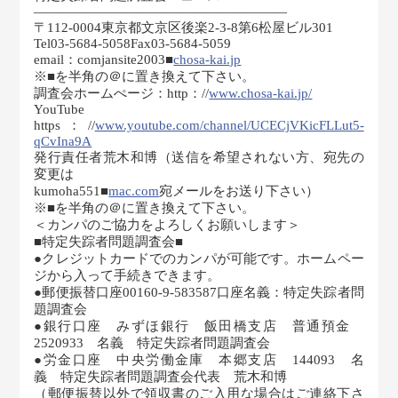
———————————————————
〒112-0004東京都文京区後楽2-3-8第6松屋ビル301
Tel03-5684-5058Fax03-5684-5059
email：comjansite2003■
chosa-kai.jp
※■を半角の＠に置き換えて下さい。
調査会ホームぺージ：http：//
www.chosa-kai.jp/
YouTube
https：//
www.youtube.com/channel/UCECjVKicFLLut5-
qCvIna9A
発行責任者荒木和博（送信を希望されない方、宛先の
変更は
kumoha551■
mac.com
宛メールをお送り下さい）
※■を半角の＠に置き換えて下さい。
＜カンパのご協力をよろしくお願いします＞
■特定失踪者問題調査会■
●クレジットカードでのカンパが可能です。ホームペー
ジから入って手続きできます。
●郵便振替口座00160-9-583587口座名義：特定失踪者問
題調査会
●銀行口座 みずほ銀行 飯田橋支店 普通預金
2520933 名義 特定失踪者問題調査会
●労金口座 中央労働金庫 本郷支店 144093 名
義 特定失踪者問題調査会代表 荒木和博
（郵便振替以外で領収書のご入用な場合はご連絡下さ