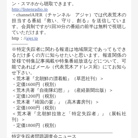
ン・スマホから聴取できます。
http://listenradio.jp
・channelAJER（チャンネル アジャ）では代表荒木の
担当する番組『救い、守り、創る』を送信していま
す。会員制ですが1回30分の番組の前半は無料で視聴し
ていただけます。
http：//
ajer.jp
———–
※特定失踪者に関わる報道は地域限定であってもでき
るだけ多くの方に知らせたいと思います。報道関係の
皆様で特集記事掲載や特集番組放送などについて、可
能であればメール（代表荒木アドレス宛）にてお知ら
せ下さい。
＜荒木著『北朝鮮の漂着船』（草思社刊）＞
・定価1600円（税別）
＜荒木共著『自衛隊幻想」』（産経新聞出版）＞
・定価1200円（税別）
＜荒木著『靖国の宴」』（高木書房刊）＞
・定価1000円（税別）
＜荒木著『北朝鮮拉致と「特定失踪者」』（展転社
刊）＞
・定価1800円（税別）
_________________________________________
特定失踪者問題調査会ニュース