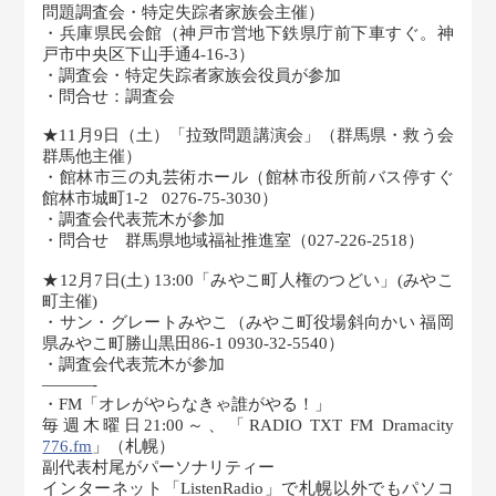
問題調査会・特定失踪者家族会主催）
・兵庫県民会館（神戸市営地下鉄県庁前下車すぐ。神
戸市中央区下山手通4-16-3）
・調査会・特定失踪者家族会役員が参加
・問合せ：調査会
★11月9日（土）「拉致問題講演会」（群馬県・救う会
群馬他主催）
・館林市三の丸芸術ホール（館林市役所前バス停すぐ
館林市城町1-2 0276-75-3030）
・調査会代表荒木が参加
・問合せ 群馬県地域福祉推進室（027-226-2518）
★12月7日(土) 13:00「みやこ町人権のつどい」(みやこ
町主催)
・サン・グレートみやこ（みやこ町役場斜向かい 福岡
県みやこ町勝山黒田86-1 0930-32-5540）
・調査会代表荒木が参加
———-
・FM「オレがやらなきゃ誰がやる！」
毎週木曜日21:00～、「RADIO TXT FM Dramacity
776.fm
」（札幌）
副代表村尾がパーソナリティー
インターネット「ListenRadio」で札幌以外でもパソコ