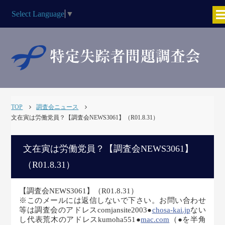
Select Language
▼
TOP
調査会ニュース
文在寅は労働党員？【調査会NEWS3061】（R01.8.31）
文在寅は労働党員？【調査会NEWS3061】
（R01.8.31）
【調査会NEWS3061】（R01.8.31）
※このメールには返信しないで下さい。お問い合わせ
等は調査会のアドレスcomjansite2003●
chosa-kai.jp
ない
し代表荒木のアドレスkumoha551●
mac.com
（●を半角