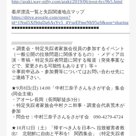
http://araki.way-nifty.com/araki/2019/06/post-6cc9b5.html
着岸漂流一覧と失踪関連地点マップ
https://drive.google.com/open?
id=1Nsd5Xf9dqDa6AsYv5_4VspEFmeNh95qS&usp=sharing
■■■■■■■■■■■■■■■■■■■■■■■■■■■■■■■■
――――――――――――――――――――――――――
//////////////////////////////////////////////////
＜調査会・特定失踪者家族会役員の参加するイベント
（一般公開の拉致問題に関係するもの）・メディア出
演・寄稿・特定失踪者問題に関する報道（突発事案な
どで、変更される可能性もあります）等＞
※事前申込み・参加費等についてはお問い合わせ先に
ご連絡下さい。
★9月8日(日) 14:00「中村三奈子さんをさがす会」集会
(同会主催)
・アオーレ長岡（長岡駅徒歩3分）
・特定失踪者家族会中村クニ幹事・調査会代表荒木が
参加
・問合せ：中村三奈子さんをさがす会 090-4279-4724
★10月12日（土）「帰すべき人を日本へ 拉致被害者救
出! 北朝鮮に自由と平和を! 関西集会」（特定失踪者